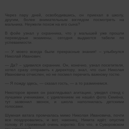
Через пару дней, освободившись, он приехал в школу,
другим, более внимательным взглядом посмотреть на
мальчика. Неужели похож на его сына?
В фойе узнал у охранника, что у малышей уже прошли
переводные экзамены, сегодня выдаются табели по
успеваемости.
— У моего всегда были прекрасные знания! – улыбнулся
Николай Иванович.
— Да? – удивился охранник. Он, конечно, узнал посетителя,
хотел сразу отправить к директору, знал, что сын Николая
Ивановича отчислен, но не посмел перечить важному гостю.
— Я пожду здесь, — сказал гость, — а то разминемся.
Некоторое время он разглядывал агитацию, увидел стенд с
лучшими учениками, с удивлением не нашёл фото Семёна,
тут зазвонил звонок, и школа наполнилась детскими
голосами.
Шумная ватага промчалась мимо Николая Ивановича, почти
все поздоровались, и вот, наконец, Никита идёт, опустив
голову. И стриженый очень коротко. Его что, в Суворовском