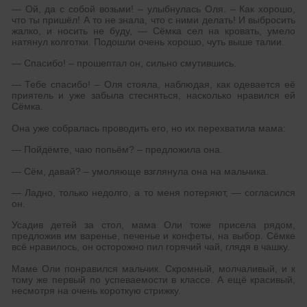
— Ой, да с собой возьми! – улыбнулась Оля. – Как хорошо,
что ты пришёл! А то не знала, что с ними делать! И выбросить
жалко, и носить не буду, — Сёмка сел на кровать, умело
натянул колготки. Подошли очень хорошо, чуть выше талии.
— Спасибо! – прошептал он, сильно смутившись.
— Тебе спасибо! – Оля стояла, наблюдая, как одевается её
приятель и уже забыла стесняться, насколько нравился ей
Сёмка.
Она уже собралась проводить его, но их перехватила мама:
— Пойдёмте, чаю попьём? – предложила она.
— Сём, давай? – умоляюще взглянула она на мальчика.
— Ладно, только недолго, а то меня потеряют, — согласился
он.
Усадив детей за стол, мама Оли тоже присела рядом,
предложив им варенье, печенье и конфеты, на выбор. Сёмке
всё нравилось, он осторожно пил горячий чай, глядя в чашку.
Маме Оли понравился мальчик. Скромный, молчаливый, и к
тому же первый по успеваемости в классе. А ещё красивый,
несмотря на очень короткую стрижку.