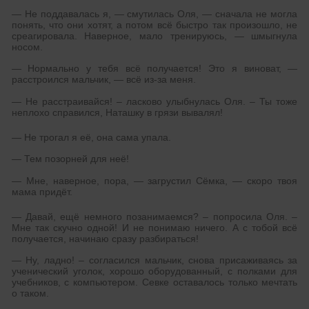
— Не поддавалась я, — смутилась Оля, — сначала не могла
понять, что они хотят, а потом всё быстро так произошло, не
среагировала. Наверное, мало тренируюсь, — шмыгнула
носом.
— Нормально у тебя всё получается! Это я виноват, —
расстроился мальчик, — всё из-за меня.
— Не расстраивайся! – ласково улыбнулась Оля. – Ты тоже
неплохо справился, Наташку в грязи вывалял!
— Не трогал я её, она сама упала.
— Тем позорней для неё!
— Мне, наверное, пора, — загрустил Сёмка, — скоро твоя
мама придёт.
— Давай, ещё немного позанимаемся? – попросила Оля. –
Мне так скучно одной! И не понимаю ничего. А с тобой всё
получается, начинаю сразу разбираться!
— Ну, ладно! – согласился мальчик, снова присаживаясь за
ученический уголок, хорошо оборудованный, с полками для
учебников, с компьютером. Севке оставалось только мечтать
о таком.