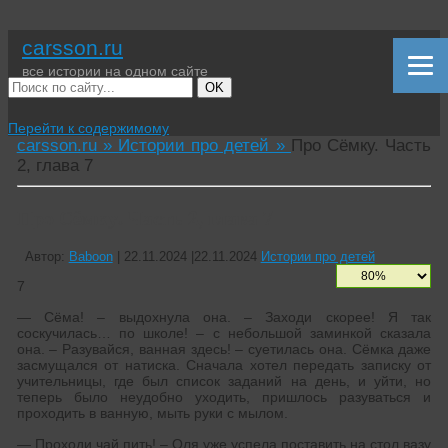
carsson.ru
все истории на одном сайте
OK
Перейти к содержимому
carsson.ru »
Истории про детей »
Про Сёмку. Часть
2, глава 7
Про Сёмку. Часть 2, глава 7
Автор:
Baboon
|
22.11.2024
|
22.11.2024
Истории про детей
7
— Сёма! – выдохнула она. – Заходи скорее! Я так
соскучилась… по школе! – с небольшой заминкой сказала
она. – Разувайся, ванная здесь! – суетилась она. Сёмка даже
засмущался от натиска. Сначала хотел передать записку от
учительницы, где был список заданий на день, и уйти, но
теперь было неудобно уходить, пришлось разуваться и
проходить в ванную, мыть руки с мылом.
— Проходи чай пить! – Оля уже успела поставить на стол вазу