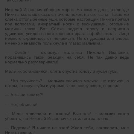
так остригли?
Николай Иванович сбросил морок. На самом деле, в одежде
Никиты мальчик оказался очень похож на его сына. Такие же
слегка оттопыренные уши, которые настоящий Никита прятал
под волосами, аккуратный носик с веснушками, огромные
мамины глаза. Вот, Сёмка поднял голову и неприятно
удивился, увидев своего кровного врага в фойе школы. Лицо
немного скривилось от ненависти. Не от досады или злобы,
именно ненависть полыхнула в глазах мальчика!
— Семён! – окликнул мальчика Николай Иванович,
поразившись такой реакции на себя. Не так давно ведь
нормально разговаривали!
Мальчик остановился, опять опустив голову и кусая губы.
— Что случилось? – мальчик сначала молчал, не отвечая, а
потом, стиснув зубы и упрямо глядя снизу вверх, спросил:
— А вы не знаете?!
— Нет, объясни!
— Меня отчислили из школы! Выгнали! – мальчик хотел
убежать, но Николай Иванович схватил его за плечо:
— Подожди! Я ничего не знал! Ждал тебя, поговорить, мне
Никита звонил!