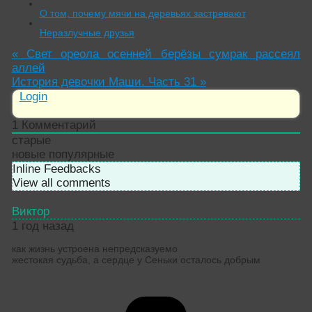
О том, почему мячи на деревьях застревают
Неразлучные друзья
«
Свет ореола осенней берёзы сумрак рассеял
аллей
История девочки Маши. Часть 31
»
Login
1
Комментарий
старые
новые
популярные
Inline Feedbacks
View all comments
Виктор
1 год назад
как жизнь устроена непредсказуемо
жестокая судьба, а сердце у Сеньки осталось добрым