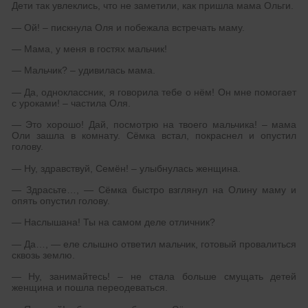
Дети так увлеклись, что не заметили, как пришла мама Ольги.
— Ой! – пискнула Оля и побежала встречать маму.
— Мама, у меня в гостях мальчик!
— Мальчик? – удивилась мама.
— Да, одноклассник, я говорила тебе о нём! Он мне помогает
с уроками! – частила Оля.
— Это хорошо! Дай, посмотрю на твоего мальчика! – мама
Оли зашла в комнату. Сёмка встал, покраснел и опустил
голову.
— Ну, здравствуй, Семён! – улыбнулась женщина.
— Здрасьте…, — Сёмка быстро взглянул на Олину маму и
опять опустил голову.
— Наслышана! Ты на самом деле отличник?
— Да…, — еле слышно ответил мальчик, готовый провалиться
сквозь землю.
— Ну, занимайтесь! – не стала больше смущать детей
женщина и пошла переодеваться.