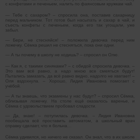
с конфетами и печеньем, налить по фаянсовым кружкам чай.
— Тебе с сахаром? – спросила она, поставив сахарницу
перед мальчиком. Тот готов был насыпать и сахар в чай, и
съесть конфеты с печеньем, когда его так угощали, уже
забыл.
— Бери, не стесняйся! – положила девочка перед ним
ложечку. Сёмка решил не стесняться, пока они одни.
— А ты почему в школу не ходишь? – спросил он Олю.
— Как я, с такими синяками? – с обидой спросила девочка. –
Это вам всё равно, а надо мною все смеяться будут!
Пытались замазать, да всё равно видно, надолго не хватает! –
Оля вздохнула. – Хорошо, Лидия Ивановна помогает с
учёбой.
— А ты знаешь, что экзамены у нас будут? – спросил Сёмка,
облизывая ложечку. На столе ещё оказалось варенье, и
Сёмка с удовольствием пробовал сладости.
— Да, знаю! – потупилась девочка. – Лидия Ивановна
пообещала всё проставить автоматом, а школьный врач
справку сделает, что я больна…
Сёмка удивился, но ничего не сказал. Он знал, что в их школе