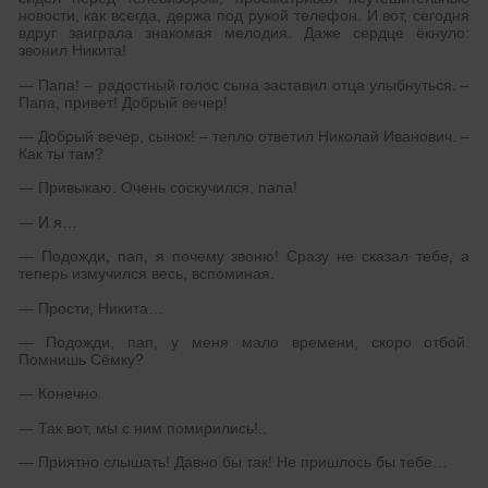
новости, как всегда, держа под рукой телефон. И вот, сегодня
вдруг заиграла знакомая мелодия. Даже сердце ёкнуло:
звонил Никита!
— Папа! – радостный голос сына заставил отца улыбнуться. –
Папа, привет! Добрый вечер!
— Добрый вечер, сынок! – тепло ответил Николай Иванович. –
Как ты там?
— Привыкаю. Очень соскучился, папа!
— И я…
— Подожди, пап, я почему звоню! Сразу не сказал тебе, а
теперь измучился весь, вспоминая.
— Прости, Никита…
— Подожди, пап, у меня мало времени, скоро отбой.
Помнишь Сёмку?
— Конечно.
— Так вот, мы с ним помирились!..
— Приятно слышать! Давно бы так! Не пришлось бы тебе…