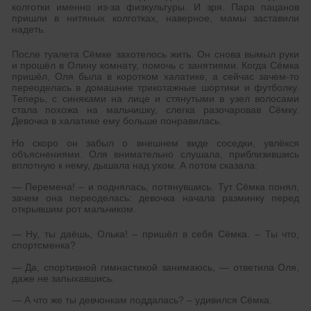
колготки именно из-за физкультуры. И зря. Пара пацанов
пришли в нитяных колготках, наверное, мамы заставили
надеть.
После туалета Сёмке захотелось жить. Он снова вымыл руки
и прошёл в Олину комнату, помочь с занятиями. Когда Сёмка
пришёл, Оля была в коротком халатике, а сейчас зачем-то
переоделась в домашние трикотажные шортики и футболку.
Теперь, с синяками на лице и стянутыми в узел волосами
стала похожа на мальчишку, слегка разочаровав Сёмку.
Девочка в халатике ему больше понравилась.
Но скоро он забыл о внешнем виде соседки, увлёкся
объяснениями. Оля внимательно слушала, приблизившись
вплотную к нему, дышала над ухом. А потом сказала:
— Перемена! – и поднялась, потянувшись. Тут Сёмка понял,
зачем она переоделась: девочка начала разминку перед
открывшим рот мальчиком.
— Ну, ты даёшь, Олька! – пришёл в себя Сёмка. – Ты что,
спортсменка?
— Да, спортивной гимнастикой занимаюсь, — ответила Оля,
даже не запыхавшись.
— А что же ты девчонкам поддалась? – удивился Сёмка.