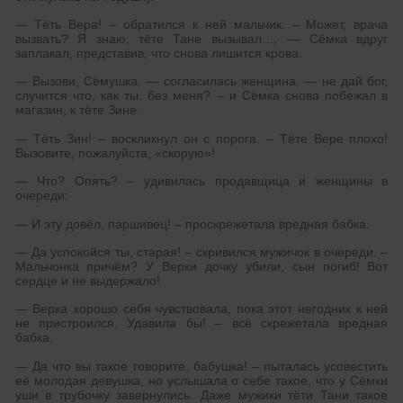
— Тёть Вера! – обратился к ней мальчик. – Может, врача
вызвать? Я знаю, тёте Тане вызывал…, — Сёмка вдруг
заплакал, представив, что снова лишится крова.
— Вызови, Сёмушка, — согласилась женщина, — не дай бог,
случится что, как ты, без меня? – и Сёмка снова побежал в
магазин, к тёте Зине.
— Тёть Зин! – воскликнул он с порога. – Тёте Вере плохо!
Вызовите, пожалуйста, «скорую»!
— Что? Опять? – удивилась продавщица и женщины в
очереди:
— И эту довёл, паршивец! – проскрежетала вредная бабка.
— Да успокойся ты, старая! – скривился мужичок в очереди. –
Мальчонка причём? У Верки дочку убили, сын погиб! Вот
сердце и не выдержало!
— Верка хорошо себя чувствовала, пока этот негодник к ней
не пристроился. Удавила бы! – всё скрежетала вредная
бабка.
— Да что вы такое говорите, бабушка! – пыталась усовестить
её молодая девушка, но услышала о себе такое, что у Сёмки
уши в трубочку завернулись. Даже мужики тёти Тани такое