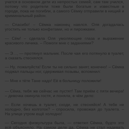
учатся в основном дети из непростых семей, сам там учился,
потому что родители тоже были богатые и известные в
городе, пока не погибли, а самого Сёмку отправили в нищий и
криминальный район.
— Спасибо! – Сёмка наконец наелся. Оля догадалась
угостить не только конфетами, но и пирожками.
— Сём! – сделала Оля умоляющие глаза и выражение
красивого личика. – Помоги мне с заданиями?
— Э…, — протянул мальчик. После чая его потянуло в туалет,
а сказать стеснялся.
— Ну, пожалуйста! Если ты не сильно занят, конечно! – Сёмка
поджал пальцы ног, сдерживая позывы, вспомнил:
— Мне к тёте Тане надо! Её в больницу положили!
— Сёма, тебя же сейчас не пустят! Там приём с пяти вечера!
– девочка окинула гостя, и поняла, в чём дело:
— Если хочешь в туалет, сходи, не стесняйся! А тебе не
холодно, без колготок? – спросила, провожая до туалета. –
На улице утром ещё холодно!
— Сегодня физкультура была, — ответил Сёмка, будто это
всё объясняло. На самом деле да, Сёмка не стал надевать