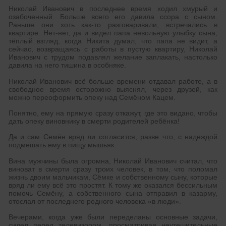
Николай Иванович в последнее время ходил хмурый и
озабоченный. Больше всего его давила ссора с сыном.
Раньше они хоть как-то разговаривали, встречались в
квартире. Нет-нет, да и видел папа невольную улыбку сына,
тёплый взгляд, когда Никита думал, что папа не видит, а
сейчас, возвращаясь с работы в пустую квартиру, Николай
Иванович с трудом подавлял желание заплакать, настолько
давила на него тишина в особняке.
Николай Иванович всё больше времени отдавал работе, а в
свободное время осторожно выяснял, через друзей, как
можно переоформить опеку над Семёном Кацем.
Понятно, ему на прямую сразу откажут, где это видано, чтобы
дать опеку виновнику в смерти родителей ребёнка!
Да и сам Семён вряд ли согласится, разве что, с надеждой
подмешать ему в пищу мышьяк.
Вина мужчины была огромна, Николай Иванович считал, что
виноват в смерти сразу троих человек, в том, что поломал
жизнь двоим мальчикам, Сёмке и собственному сыну, которые
вряд ли ему всё это простят. К тому же оказался бессильным
помочь Семёну, а собственного сына отправил в казарму,
отослал от последнего родного человека «в люди».
Вечерами, когда уже были переделаны основные задачи,
сидел перед телевизором, просматривая неутешительные