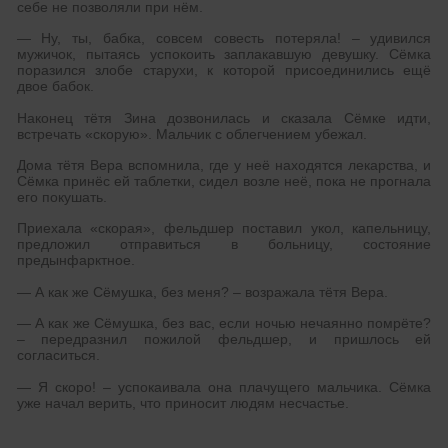
себе не позволяли при нём.
— Ну, ты, бабка, совсем совесть потеряла! – удивился
мужичок, пытаясь успокоить заплакавшую девушку. Сёмка
поразился злобе старухи, к которой присоединились ещё
двое бабок.
Наконец тётя Зина дозвонилась и сказала Сёмке идти,
встречать «скорую». Мальчик с облегчением убежал.
Дома тётя Вера вспомнила, где у неё находятся лекарства, и
Сёмка принёс ей таблетки, сидел возле неё, пока не прогнала
его покушать.
Приехала «скорая», фельдшер поставил укол, капельницу,
предложил отправиться в больницу, состояние
предынфарктное.
— А как же Сёмушка, без меня? – возражала тётя Вера.
— А как же Сёмушка, без вас, если ночью нечаянно помрёте?
– передразнил пожилой фельдшер, и пришлось ей
согласиться.
— Я скоро! – успокаивала она плачущего мальчика. Сёмка
уже начал верить, что приносит людям несчастье.