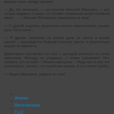
вашего сына, между прочим!
— Да, это печально, — согласился Николай Иванович, — вот
только недавно я узнал, что Семён племянник моей покойной
жены…, — Евгения Матвеевна изменилась в лице:
— С другой стороны, результаты можно пересмотреть, можно
дать Сене шанс…
— Я думаю, мальчику на самом деле не место в вашей
школе! – рассердился бывший спонсор школы и решительно
вышел из кабинета.
Директриса опустилась на стул, с досадой хлопнула по столу
журналом. Никогда не угадаешь, с этими учениками! Нет,
интриги, это не моё! – Решила женщина. – Надо как-то всё это
исправлять, сказать, что ошибочка вышла, и она сняла трубку.
— Лидия Ивановна, зайдите ко мне!
Читать похожие истории:
Заначка
Мечта малыша
Р и Л