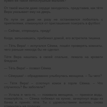
нужен ей такой непослушный мальчик?
От такой мысли даже сердце заходилось, представив, как тётя
Вера указывает ему на дверь.
По пути он даже ни разу не остановился поболтать с
приятелями, отмахнулся от приглашения поиграть в футбол:
— Сейчас, отпрошусь, приду!
Когда, запыхавшись, прибежал домой, его встретила тишина.
— Тёть Вера! – испугался Сёмка, пошёл проверять комнаты,
чего раньше никогда бы не сделал.
Тётя Вера нашлась в своей спальне, лежала на кровати
бледная.
— Тёть Вера! – позвал Сёмка.
— Сёмушка! – обрадованно улыбнулась женщина. – Ты чего?
— Тётя Вера! – сглотнул комок в горле Сёмка. – Что
случилось? Вы заболели?
— Устала я чего-то, — покивала женщина, — принеси воды,
пожалуйста, — Сёмка побежал на кухню, зачерпнул воды из
бачка и принёс тёте. Ты с удовольствием выпила, снова
откинулась на подушку.