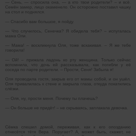
— Сень, — спросила она, — а кто твои родители? – и всё.
Семён замер, лицо окаменело. Он осторожно поставил чашку
на стол и поднялся.
— Спасибо вам большое, я пойду.
— Что случилось, Сенечка? Я обидела тебя? – испугалась
мама Оли.
— Мама! – воскликнула Оля, тоже вскакивая. – Я же тебе
говорила!
— Ой! – прижала ладонь ко рту женщина. Только сейчас
вспомнила, что дочь ей рассказывала, как погибли у её
соседа по парте родители. – Прости, Сеня! Забыла я!
Оля проводила гостя, закрыв его от мамы собой, и он ушёл.
Оля привалилась к стене и закрыла глаза, откуда покатились
слёзки.
— Оля, ну, прости меня. Почему ты плачешь?
— Он больше не придёт! – не скрываясь, заплакала девочка.
Сёмка спешил домой, переживая, как к его опозданию
отнесётся тётя Вера. Поругает? А, может быть, скажет, не