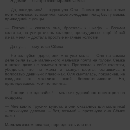
— Я домой! – быстро засобирался Сёмка.
— Да, засиделись! – вздохнула Оля. Посмотрела на голые
ноги мальчика, вспомнила, какой холодный плащ был у мамы,
пришедшей с улицы.
— Погоди! – сказала она, бросаясь к шкафу. – Возьми
колготки, на улице очень холодно, простудишься ещё! И всё
из-за меня! – достала простые нитяные колготки.
— Да ну…, — смутился Сёмка.
— Не волнуйся, дарю, они мне уже малы! – Оля на самом
деле была выше маленького мальчика почти на голову. Сёмка
в школе даже не замечал этого. Приложил к себе колготки,
убедился, что не малы и скинул шорты, оставшись в
полосатых девичьих плавочках. Оля смутилась, покраснев, не
ожидала от мальчика такой беззастенчивости. Но,
приглядевшись, кое-что поняла.
— Погоди, не одевайся! – мальчик удивлённо посмотрел на
подружку.
— Мне как-то трусики купили, а они оказались для мальчика!
– хихикнула девочка. – Вот, возьми! – протянула она Сёмке
пакет.
Мальчик засомневался, переодевать или нет.