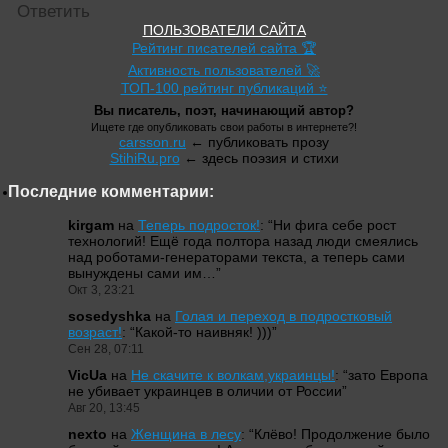
Ответить
ПОЛЬЗОВАТЕЛИ САЙТА
Рейтинг писателей сайта 🏆
Активность пользователей 🚀
ТОП-100 рейтинг публикаций ⭐
Вы писатель, поэт, начинающий автор?
Ищете где опубликовать свои работы в интернете?!
carsson.ru
← публиковать прозу
StihiRu.pro
← здесь поэзия и стихи
Последние комментарии:
kirgam
на
Теперь подросток!
: “
Ни фига себе рост
технологий! Ещё года полтора назад люди смеялись
над роботами-генераторами текста, а теперь сами
вынуждены сами им…
”
Окт 3, 23:21
sosedyshka
на
Голая и переход в подростковый
возраст!
: “
Какой-то наивняк! )))
”
Сен 28, 07:11
VicUa
на
Не скачите к волкам,украинцы!
: “
зато Европа
не убивает украинцев в оличии от России
”
Авг 20, 13:45
nexto
на
Женщина в лесу
: “
Клёво! Продолжение было