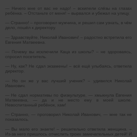
— Ничего мне от вас не надо! – вскипели слёзы на глазах
ребёнка. – Отстаньте от меня! – вырвался и убежал на улицу.
— Странно! – проговорил мужчина, и решил сам узнать, в чём
дело, пошёл к директору.
— Здравствуйте, Николай Иванович! – радостно встретила его
Евгения Матвеевна.
— Почему вы исключили Каца из школы? – не здороваясь,
спросил посетитель.
— Ну, как? Не сдал экзамены! – всё ещё улыбаясь, ответила
директор.
— Но он же у вас лучший ученик? – удивился Николай
Иванович.
— Не сдал нормативы по физкультуре, — хмыкнула Евгения
Матвеевна, — да и не место ему в моей школе.
Невоспитанный ребёнок, хам!
— Странно, — проговорил Николай Иванович, — мне так не
показалось.
— Вы мало его знаете! – решительно ответила женщина. –
Из-за него пришлось отчислить троих замечательных детей! И