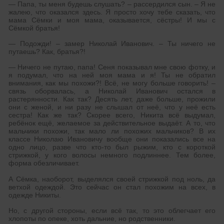
— Папа, ты меня будешь слушать? – рассердился сын. – Я не
жалею, что оказался здесь. Я просто хочу тебе сказать, что
мама Сёмки и моя мама, оказывается, сёстры! И мы с
Сёмкой братья!
— Подожди! – замер Николай Иванович. – Ты ничего не
путаешь? Как, братья?!
— Ничего не путаю, папа! Сеня показывал мне свою фотку, и
я подумал, что на ней моя мама и я! Ты не обратил
внимания, как мы похожи?! Всё, не могу больше говорить! –
связь оборвалась, а Николай Иванович остался в
растерянности. Как так? Десять лет, даже больше, прожили
они с женой, и ни разу не слышал от неё, что у неё есть
сестра! Как же так? Скорее всего, Никита всё выдумал,
ребёнок ещё, желаемое за действительное выдаёт. А то, что
мальчики похожи, так мало ли похожих мальчиков? В их
классе Николаю Ивановичу вообще они показались все на
одно лицо, разве что кто-то был рыжим, кто с короткой
стрижкой, у кого волосы немного подлиннее. Тем более,
форма обезличивает.
А Сёмка, наоборот, выделялся своей стрижкой под ноль, да
ветхой одеждой. Это сейчас он стал похожим на всех, в
одежде Никиты.
Но, с другой стороны, если всё так, то это облегчает его
хлопоты по опеке, хоть дальние, но родственники.