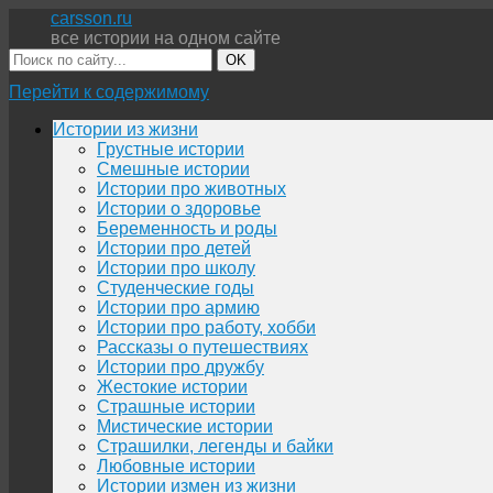
carsson.ru
все истории на одном сайте
OK
Перейти к содержимому
Истории из жизни
Грустные истории
Смешные истории
Истории про животных
Истории о здоровье
Беременность и роды
Истории про детей
Истории про школу
Студенческие годы
Истории про армию
Истории про работу, хобби
Рассказы о путешествиях
Истории про дружбу
Жестокие истории
Страшные истории
Мистические истории
Страшилки, легенды и байки
Любовные истории
Истории измен из жизни