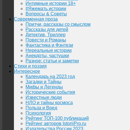
Интимные истории 18+
#Яжемать истории
Вопросы & Советы
Современная проза
Притчи, рассказы со смыслом
Рассказы для детей
Детектив, Триллер
Повести и Романы
Фантастика и Фэнтези
Нереальные истории
Анекдоты, частушки
Разное: статьи и заметки
Стихи и поэзия
Интересное
Календарь на 2023 год
Загадки и Тайны
Мифы и Легенды
Исторические события
Известные люди
НЛО и тайны космоса
Польза и Вред
Психология
Рейтинг ТОП-100 публикаций
Рейтинг авторов IstoriiPro.ru
Издательства России 2023