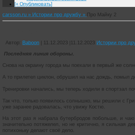
[+ Опубликовать]
carsson.ru »
Истории про дружбу »
Про Майку 2
Про Майку 2
Автор:
Baboon
|
11.12.2023
|
11.12.2023
Истории про др
Последняя линия обороны.
Снова на окраину города мы поехали в первый же солн
А то прилетел циклон, обрушил на нас дождь, помыл д
Тренировки начались, мы теперь ходили в спортзал по
Так что, только появилось солнышко, мы решили с Гр
уже заранее радовалась, что увижу Костю.
На этот раз я набрала бутербродов побольше, и чаю
значительно потяжелел, но не критично, я сильная д
потихоньку делают своё дело.