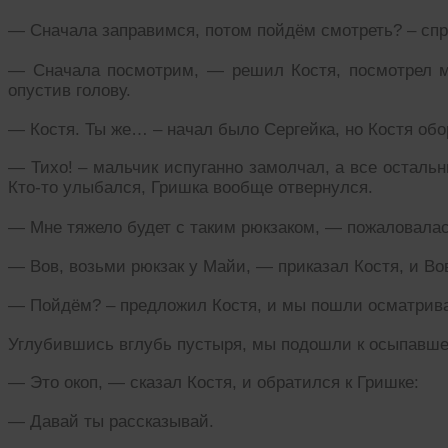
— Сначала заправимся, потом пойдём смотреть? – спр
— Сначала посмотрим, — решил Костя, посмотрел мн
опустив голову.
— Костя. Ты же… – начал было Сергейка, но Костя обо
— Тихо! – мальчик испуганно замолчал, а все остальн
Кто-то улыбался, Гришка вообще отвернулся.
— Мне тяжело будет с таким рюкзаком, — пожаловалас
— Вов, возьми рюкзак у Майи, — приказал Костя, и Во
— Пойдём? – предложил Костя, и мы пошли осматрива
Углубившись вглубь пустыря, мы подошли к осыпавше
— Это окоп, — сказал Костя, и обратился к Гришке:
— Давай ты рассказывай.