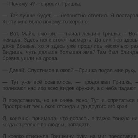
— Почему я? – спросил Гришка.
— Так лучше будет, — непонятно ответил. Я постарал
Кости мне было почему-то хорошо.
— Вот, Майк, смотри, — начал лекцию Гришка. – Вот
немцев. Здесь полк стоял насмерть. До сих пор здес
даже боевые, хотя здесь уже прошлись несколько раз
Видишь, чуть дальше большая яма? Там был блиндаж
брёвна ушли на дрова.
— Давай. Спустимся в окоп? – Гришка подал мне руку, 
— Тут уже всё осыпалось, — продолжал Гришка, —
поливают нас изо всех видов оружия, а с неба падают
Я представила, но не очень ясно. Тут и спрятаться 
Прострочит весь окоп отсюда и до другого его края!
Я, конечно, понимала, что попасть в такую тонкую ни
когда стреляют по людям, попадать.
Я крепко стиснула Гришкину руку, на миг представив,