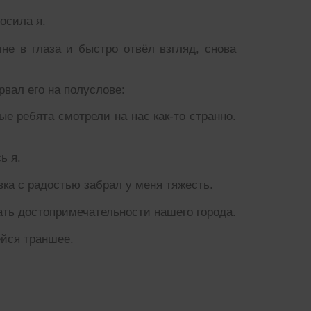
осила я.
е в глаза и быстро отвёл взгляд, снова
рвал его на полуслове:
ые ребята смотрели на нас как-то странно.
ь я.
вка с радостью забрал у меня тяжесть.
ть достопримечательности нашего города.
йся траншее.