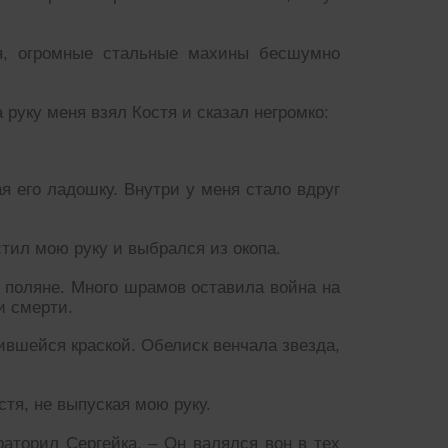
я, огромные стальные махины бесшумно
а руку меня взял Костя и сказал негромко:
я его ладошку. Внутри у меня стало вдруг
ил мою руку и выбрался из окопа.
 поляне. Много шрамов оставила война на
и смерти.
вшейся краской. Обелиск венчала звезда,
тя, не выпуская мою руку.
раторил Сергейка. – Он валялся вон в тех