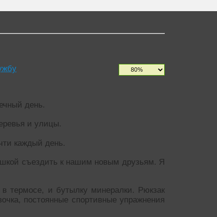
ужбу
ечный день.
еревья и улицы.
чти каждый день.
ишкой съездить к нашим новым друзьям. Я
 в термосе, и бутылку минералки. Рюкзак
евочка, постоянные спортивные упражнения