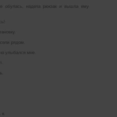
 же обулась, надела рюкзак и вышла ему
сь!
тановку.
сели рядом.
нно улыбался мне.
л.
ь.
 я.