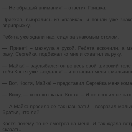
— Не обращай внимания! – ответил Гришка.
Приехав, выбрались из «пазика», и пошли уже зна
вприпрыжку.
Ребята уже ждали нас, сидя за знакомым столом.
— Привет! – махнула я рукой. Ребята вскочили, а м
рану, Сергейка, подбежал ко мне и схватил за руку.
— Майка! – заулыбался он во весь свой широкий толс
тебя Костя уже заждался! – и потащил меня к мальчиш
— Вот, Костя, Майка! – представил Сергейка меня ком
— Вижу, — коротко сказал Костя. – Я же просил не наз
— А Майка просила её так называть! – возразил мальч
Братья, что ли?
Костя почему-то не смотрел на меня. Я так ждала встре
сказать.