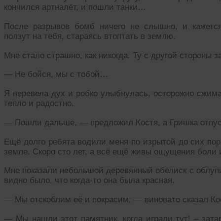
кончился артналёт, и пошли танки…
После разрывов бомб ничего не слышно, и кажетс
ползут на тебя, стараясь втоптать в землю.
Мне стало страшно, как никогда. Ту с другой стороны з
— Не бойся, мы с тобой…
Я перевела дух и робко улыбнулась, осторожно сжима
тепло и радостно.
— Пошли дальше, — предложил Костя, а Гришка отпуст
Ещё долго ребята водили меня по изрытой до сих пор
земле. Скоро сто лет, а всё ещё живы ощущения боли 
Мне показали небольшой деревянный обелиск с облупи
видно было, что когда-то она была красная.
— Мы отскоблим её и покрасим, — виновато сказал Кос
— Мы нашли этот памятник, когда играли тут! – зата