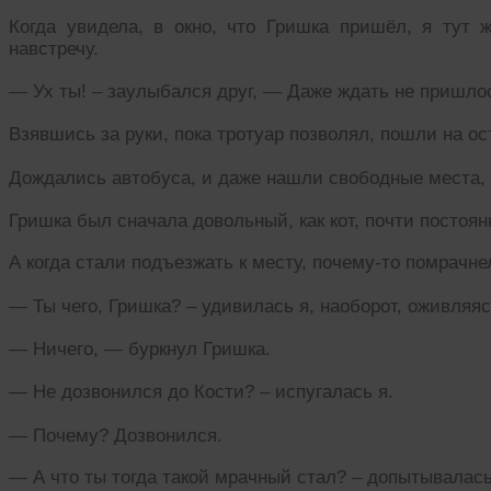
Когда увидела, в окно, что Гришка пришёл, я тут
навстречу.
— Ух ты! – заулыбался друг, — Даже ждать не пришло
Взявшись за руки, пока тротуар позволял, пошли на ос
Дождались автобуса, и даже нашли свободные места, 
Гришка был сначала довольный, как кот, почти постоя
А когда стали подъезжать к месту, почему-то помрачне
— Ты чего, Гришка? – удивилась я, наоборот, оживляяс
— Ничего, — буркнул Гришка.
— Не дозвонился до Кости? – испугалась я.
— Почему? Дозвонился.
— А что ты тогда такой мрачный стал? – допытывалась