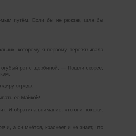
комым путём. Если бы не рюкзак, шла бы
альчик, которому я первому перевязывала
тогубый рот с щербиной, — Пошли скорее,
кам.
андиру отряда.
ывать её Майкой!
ик. Я обратила внимание, что они похожи.
чи, а он мнётся, краснеет и не знает, что