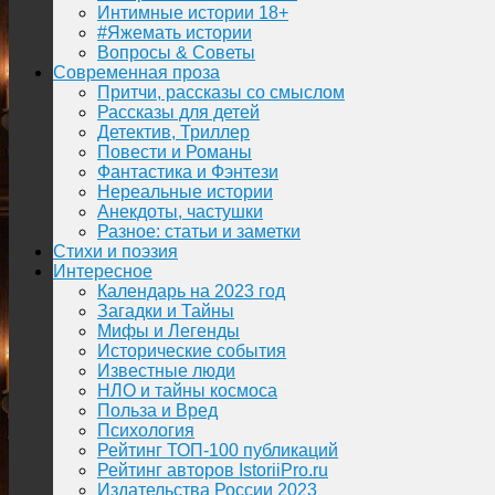
Интимные истории 18+
#Яжемать истории
Вопросы & Советы
Современная проза
Притчи, рассказы со смыслом
Рассказы для детей
Детектив, Триллер
Повести и Романы
Фантастика и Фэнтези
Нереальные истории
Анекдоты, частушки
Разное: статьи и заметки
Стихи и поэзия
Интересное
Календарь на 2023 год
Загадки и Тайны
Мифы и Легенды
Исторические события
Известные люди
НЛО и тайны космоса
Польза и Вред
Психология
Рейтинг ТОП-100 публикаций
Рейтинг авторов IstoriiPro.ru
Издательства России 2023