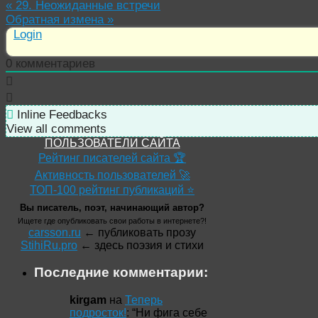
«
29. Неожиданные встречи
Обратная измена
»
Login
0
комментариев
Inline Feedbacks
View all comments
ПОЛЬЗОВАТЕЛИ САЙТА
Рейтинг писателей сайта 🏆
Активность пользователей 🚀
ТОП-100 рейтинг публикаций ⭐
Вы писатель, поэт, начинающий автор?
Ищете где опубликовать свои работы в интернете?!
carsson.ru
← публиковать прозу
StihiRu.pro
← здесь поэзия и стихи
Последние комментарии:
kirgam
на
Теперь
подросток!
: “
Ни фига себе