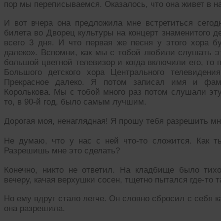
пор мы переписываемся. Оказалось, что она живет в н
И вот вчера она предложила мне встретиться сегодн
билета во Дворец культуры на концерт знаменитого де
всего 3 дня. И что первая же песня у этого хора 
далеко». Вспомни, как мы с тобой любили слушать э
большой цветной телевизор и когда включили его, то 
Большого детского хора Центрального телевиден
Прекрасное далеко. Я потом записал имя и фам
Королькова. Мы с тобой много раз потом слушали эт
то, в 90-й год, было самым лучшим.
Дорогая моя, ненаглядная! Я прошу тебя разрешить мн
Не думаю, что у нас с ней что-то сложится. Как т
Разрешишь мне это сделать?
Конечно, никто не ответил. На кладбище было тих
вечеру, качая верхушки сосен, тщетно пытался где-то т
Но ему вдруг стало легче. Он словно сбросил с себя к
она разрешила.