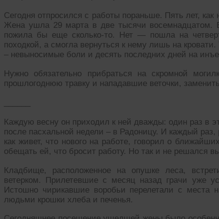
Сегодня отпросился с работы пораньше. Пять лет, как
Жена ушла 29 марта в две тысячи восемнадцатом. 
пожила бы еще сколько-то. Нет — пошла на четвер
походкой, а смогла вернуться к нему лишь на кровати.
– невыносимые боли и десять последних дней на инъе
Нужно обязательно прибраться на скромной могилк
прошлогоднюю травку и нападавшие веточки, заменить
______
Каждую весну он приходил к ней дважды: один раз в эт
после пасхальной недели – в Радоницу. И каждый раз,
как живет, что нового на работе, говорил о ближайши
обещать ей, что бросит работу. Но так и не решался 
Кладбище, расположенное на опушке леса, встре
ветерком. Прилетевшие с месяц назад грачи уже ус
Истошно чирикавшие воробьи перелетали с места н
людьми крошки хлеба и печенья.
Сегодняшнее посещение ушедшей жены было особенны