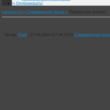
[+ Опубликовать]
carsson.ru »
Современная проза »
Прекрасное далеко
Прекрасное далеко
Автор:
Fluid
|
17.04.2024
|
17.04.2024
Современная проз