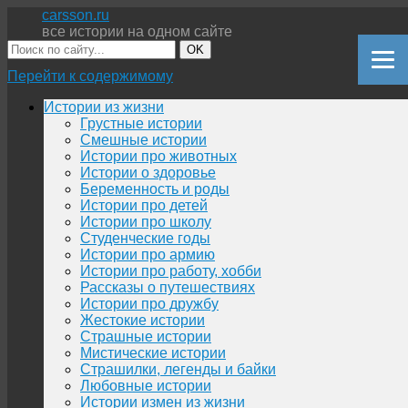
carsson.ru
все истории на одном сайте
OK
Перейти к содержимому
Истории из жизни
Грустные истории
Смешные истории
Истории про животных
Истории о здоровье
Беременность и роды
Истории про детей
Истории про школу
Студенческие годы
Истории про армию
Истории про работу, хобби
Рассказы о путешествиях
Истории про дружбу
Жестокие истории
Страшные истории
Мистические истории
Страшилки, легенды и байки
Любовные истории
Истории измен из жизни