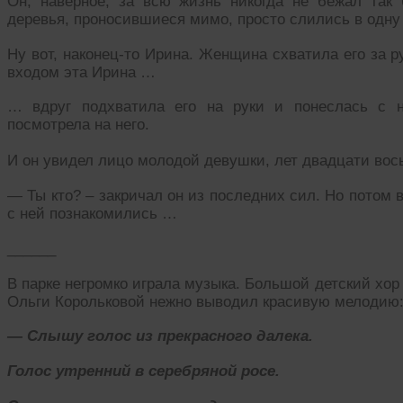
Он, наверное, за всю жизнь никогда не бежал так
деревья, проносившиеся мимо, просто слились в одну
Ну вот, наконец-то Ирина. Женщина схватила его за р
входом эта Ирина …
… вдруг подхватила его на руки и понеслась с 
посмотрела на него.
И он увидел лицо молодой девушки, лет двадцати вос
— Ты кто? – закричал он из последних сил. Но потом 
с ней познакомились …
______
В парке негромко играла музыка. Большой детский хор
Ольги Корольковой нежно выводил красивую мелодию
— Слышу голос из прекрасного далека.
Голос утренний в серебряной росе.