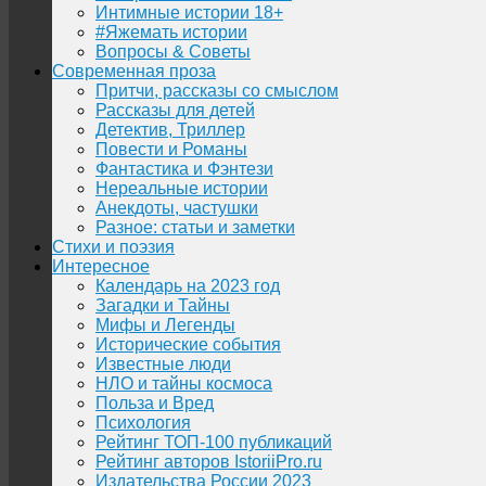
Интимные истории 18+
#Яжемать истории
Вопросы & Советы
Современная проза
Притчи, рассказы со смыслом
Рассказы для детей
Детектив, Триллер
Повести и Романы
Фантастика и Фэнтези
Нереальные истории
Анекдоты, частушки
Разное: статьи и заметки
Стихи и поэзия
Интересное
Календарь на 2023 год
Загадки и Тайны
Мифы и Легенды
Исторические события
Известные люди
НЛО и тайны космоса
Польза и Вред
Психология
Рейтинг ТОП-100 публикаций
Рейтинг авторов IstoriiPro.ru
Издательства России 2023