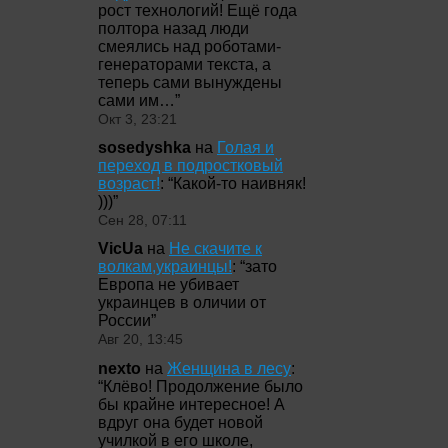
рост технологий! Ещё года
полтора назад люди
смеялись над роботами-
генераторами текста, а
теперь сами вынуждены
сами им…
”
Окт 3, 23:21
sosedyshka
на
Голая и
переход в подростковый
возраст!
: “
Какой-то наивняк!
)))
”
Сен 28, 07:11
VicUa
на
Не скачите к
волкам,украинцы!
: “
зато
Европа не убивает
украинцев в оличии от
России
”
Авг 20, 13:45
nexto
на
Женщина в лесу
:
“
Клёво! Продолжение было
бы крайне интересное! А
вдруг она будет новой
училкой в его школе,