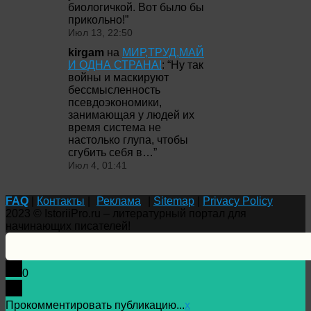
биологичкой. Вот было бы
прикольно!
”
Июл 13, 22:50
kirgam
на
МИР,ТРУД,МАЙ
И ОДНА СТРАНА!
: “
Ну так
войны и маскируют
бессмысленность
псевдоэкономики,
занимающая у людей их
время система не
настолько глупа, чтобы
сгубить себя в…
”
Июл 4, 01:41
FAQ
|
Контакты
|
Реклама
|
Sitemap
|
Privacy Policy
2023 © IstoriiPro.ru – литературный портал для
начинающих писателей!
0
Прокомментировать публикацию...
x