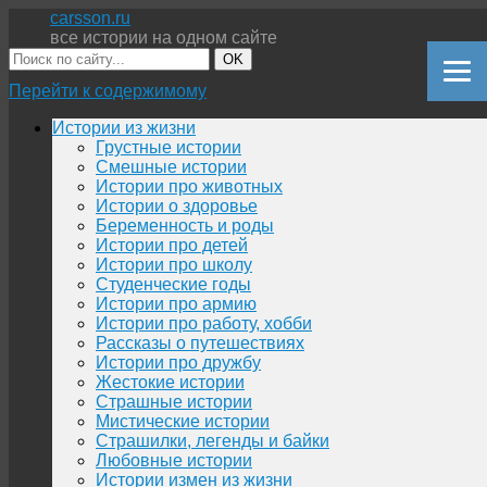
carsson.ru
все истории на одном сайте
OK
Перейти к содержимому
Истории из жизни
Грустные истории
Смешные истории
Истории про животных
Истории о здоровье
Беременность и роды
Истории про детей
Истории про школу
Студенческие годы
Истории про армию
Истории про работу, хобби
Рассказы о путешествиях
Истории про дружбу
Жестокие истории
Страшные истории
Мистические истории
Страшилки, легенды и байки
Любовные истории
Истории измен из жизни