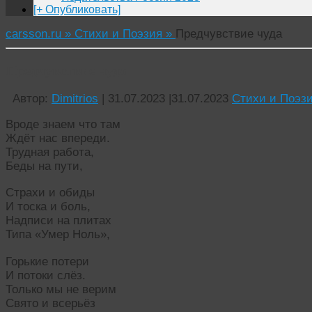
[+ Опубликовать]
carsson.ru »
Стихи и Поэзия »
Предчувствие чуда
Предчувствие чуда
Автор:
Dimitrios
|
31.07.2023
|
31.07.2023
Стихи и Поэз
Вроде знаем что там
Ждёт нас впереди.
Трудная работа,
Беды на пути,
Страхи и обиды
И тоска и боль,
Надписи на плитах
Типа «Умер Ноль»,
Горькие потери
И потоки слёз.
Только мы не верим
Свято и всерьёз