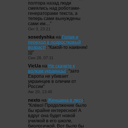
полтора назад люди
смеялись над роботами-
генераторами текста, а
теперь сами вынуждены
сами им…
”
Окт 3, 23:21
sosedyshka
на
Голая и
переход в подростковый
возраст!
: “
Какой-то наивняк!
)))
”
Сен 28, 07:11
VicUa
на
Не скачите к
волкам,украинцы!
: “
зато
Европа не убивает
украинцев в оличии от
России
”
Авг 20, 13:45
nexto
на
Женщина в лесу
:
“
Клёво! Продолжение было
бы крайне интересное! А
вдруг она будет новой
училкой в его школе,
биологичкой. Вот было бы