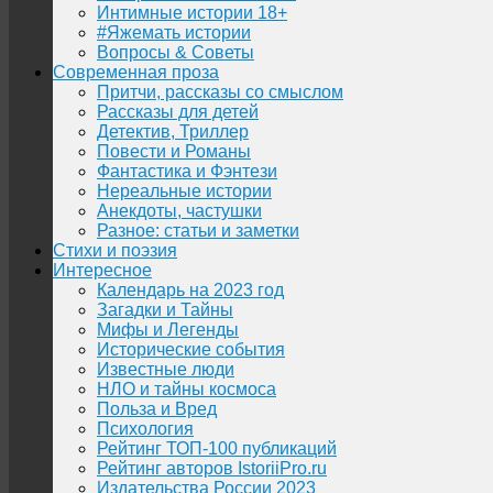
Интимные истории 18+
#Яжемать истории
Вопросы & Советы
Современная проза
Притчи, рассказы со смыслом
Рассказы для детей
Детектив, Триллер
Повести и Романы
Фантастика и Фэнтези
Нереальные истории
Анекдоты, частушки
Разное: статьи и заметки
Стихи и поэзия
Интересное
Календарь на 2023 год
Загадки и Тайны
Мифы и Легенды
Исторические события
Известные люди
НЛО и тайны космоса
Польза и Вред
Психология
Рейтинг ТОП-100 публикаций
Рейтинг авторов IstoriiPro.ru
Издательства России 2023