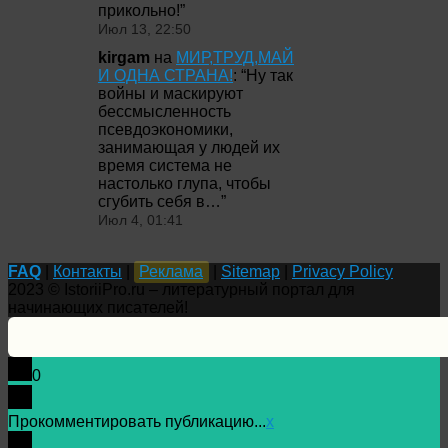
прикольно!
”
Июл 13, 22:50
kirgam
на
МИР,ТРУД,МАЙ
И ОДНА СТРАНА!
: “
Ну так
войны и маскируют
бессмысленность
псевдоэкономики,
занимающая у людей их
время система не
настолько глупа, чтобы
сгубить себя в…
”
Июл 4, 01:41
FAQ
|
Контакты
|
Реклама
|
Sitemap
|
Privacy Policy
2023 © IstoriiPro.ru – литературный портал для
начинающих писателей!
0
Прокомментировать публикацию...
x