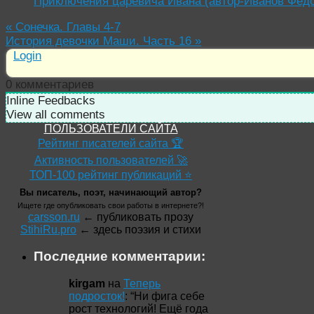
Приключения царевича Ивана (автор-Иванов Фёд
«
Сонечка. Главы 4-7
История девочки Маши. Часть 16
»
Login
0
комментариев
Inline Feedbacks
View all comments
ПОЛЬЗОВАТЕЛИ САЙТА
Рейтинг писателей сайта 🏆
Активность пользователей 🚀
ТОП-100 рейтинг публикаций ⭐
Вы писатель, поэт, начинающий автор?
Ищете где опубликовать свои работы в интернете?!
carsson.ru
← публиковать прозу
StihiRu.pro
← здесь поэзия и стихи
Последние комментарии:
kirgam
на
Теперь
подросток!
: “
Ни фига себе
рост технологий! Ещё года