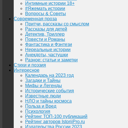
Интимные истории 18+
#Яжемать истории
Вопросы & Советы
Современная проза
Притчи, рассказы со смыслом
Рассказы для детей
Детектив, Триллер
Повести и Романы
Фантастика и Фэнтези
Нереальные истории
Анекдоты, частушки
Разное: статьи и заметки
Стихи и поэзия
Интересное
Календарь на 2023 год
Загадки и Тайны
Мифы и Легенды
Исторические события
Известные люди
НЛО и тайны космоса
Польза и Вред
Психология
Рейтинг ТОП-100 публикаций
Рейтинг авторов IstoriiPro.ru
Издательства России 2023