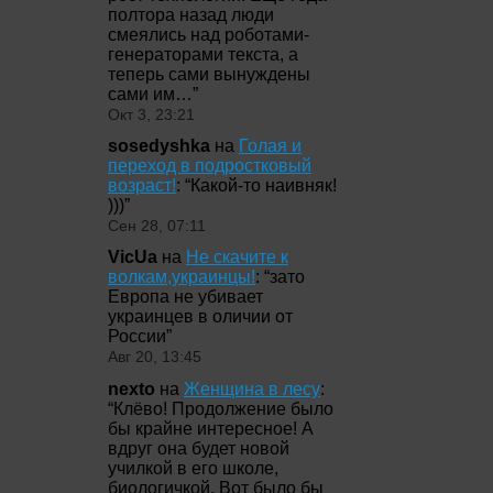
полтора назад люди
смеялись над роботами-
генераторами текста, а
теперь сами вынуждены
сами им…
”
Окт 3, 23:21
sosedyshka
на
Голая и
переход в подростковый
возраст!
: “
Какой-то наивняк!
)))
”
Сен 28, 07:11
VicUa
на
Не скачите к
волкам,украинцы!
: “
зато
Европа не убивает
украинцев в оличии от
России
”
Авг 20, 13:45
nexto
на
Женщина в лесу
:
“
Клёво! Продолжение было
бы крайне интересное! А
вдруг она будет новой
училкой в его школе,
биологичкой. Вот было бы