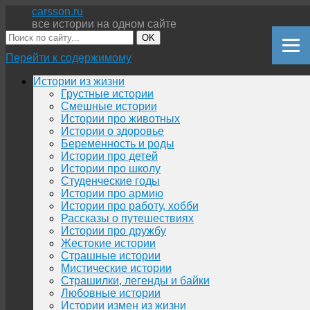
carsson.ru
все истории на одном сайте
OK
Перейти к содержимому
Истории из жизни
Грустные истории
Смешные истории
Истории про животных
Истории о здоровье
Беременность и роды
Истории про детей
Истории про школу
Студенческие годы
Истории про армию
Истории про работу, хобби
Рассказы о путешествиях
Истории про дружбу
Жестокие истории
Страшные истории
Мистические истории
Страшилки, легенды и байки
Любовные истории
Истории измен из жизни