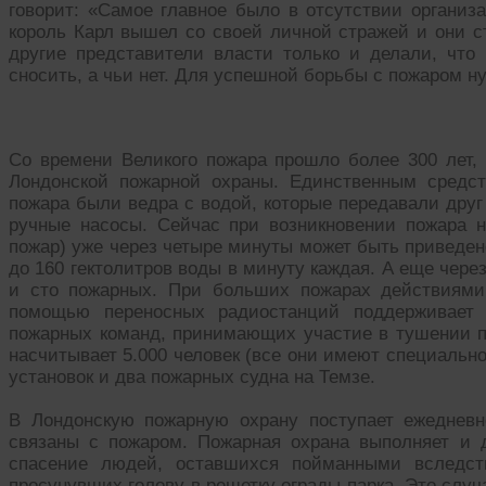
говорит: «Самое главное было в отсутствии организа
король Карл вышел со своей личной стражей и они с
другие представители власти только и делали, что
сносить, а чьи нет. Для успешной борьбы с пожаром н
Со времени Великого пожара прошло более 300 лет,
Лондонской пожарной охраны. Единственным средс
пожара были ведра с водой, которые передавали друг
ручные насосы. Сейчас при возникновении пожара н
пожар) уже через четыре минуты может быть приведен
до 160 гектолитров воды в минуту каждая. А еще чере
и сто пожарных. При больших пожарах действиями 
помощью переносных радиостанций поддерживает 
пожарных команд, принимающих участие в тушении п
насчитывает 5.000 человек (все они имеют специально
установок и два пожарных судна на Темзе.
В Лондонскую пожарную охрану поступает ежедневн
связаны с пожаром. Пожарная охрана выполняет и д
спасение людей, оставшихся пойманными вследст
просунувших голову в решетку ограды парка. Это слу