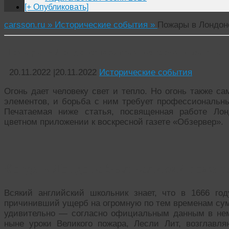
[+ Опубликовать]
carsson.ru »
Исторические события »
Пожары в Лондоне
Пожары в Лондоне: краткая история и факты
20.11.2022
|
20.11.2022
Исторические события
Огонь дает человеку свет и тепло. Но огонь также 
элементов, и борьба с ним требует профессиональны
Печатаемая ниже статья, посвященная работе Лон
цветном приложении к воскресной газете «Обзервер».
Когда в Лондоне был великий пожар
Всякий английский школьник знает, что в 1666 го
причинивший ущерб на огромную по тем временам сум
удивительно — согласно официальным данным в нем
ныне уроки Великого пожара, Лесли Лит, возглавл