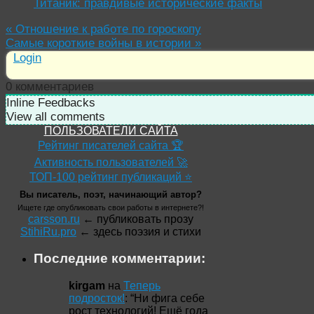
Титаник: правдивые исторические факты
«
Отношение к работе по гороскопу
Самые короткие войны в истории
»
Login
0
комментариев
Inline Feedbacks
View all comments
ПОЛЬЗОВАТЕЛИ САЙТА
Рейтинг писателей сайта 🏆
Активность пользователей 🚀
ТОП-100 рейтинг публикаций ⭐
Вы писатель, поэт, начинающий автор?
Ищете где опубликовать свои работы в интернете?!
carsson.ru
← публиковать прозу
StihiRu.pro
← здесь поэзия и стихи
Последние комментарии:
kirgam
на
Теперь
подросток!
: “
Ни фига себе
рост технологий! Ещё года