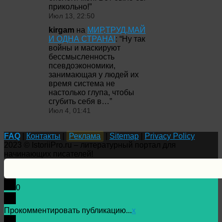
прикольно!
”
Июл 13, 22:50
kirgam
на
МИР,ТРУД,МАЙ
И ОДНА СТРАНА!
: “
Ну так
войны и маскируют
бессмысленность
псевдоэкономики,
занимающая у людей их
время система не
настолько глупа, чтобы
сгубить себя в…
”
Июл 4, 01:41
FAQ
|
Контакты
|
Реклама
|
Sitemap
|
Privacy Policy
2023 © IstoriiPro.ru – литературный портал для
начинающих писателей!
0
Прокомментировать публикацию...
x