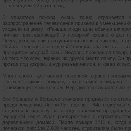
— в среднем 22 раза в год.
В характере пожара очень точно отражается и
распространение телевидения привело к уменьшению 
уходили из дому. «Раньше люди шли обычно вечером
нингам, возглавляющий в пожарной охране отдел 
Перед уходом они притушивали огонь в камине, а во
Сейчас главная и все возрастающая опасность — э
принципом «сделай сам». Недавно произошел пожар, во
за того, что отец перенес на другое место лампу. Он 
провод под ковром, шнур разъединился, и ковер вспых
Много хлопот доставляет пожарной охране программ
Часто возникают пожары, когда семьи покидают с
занимающиеся их сносом. Нередко это случается из-за 
Все большее и большее значение придается не столь
предупреждению. Лесли Лит говорит: «Мы надеемся, ч
сведется к надзору за осуществлением предупред
городской совет отдал распоряжение о строительст
деревянными домами. После пожара 1212 г., когда с
полагают, погибло 3.000 человек, строителям было п