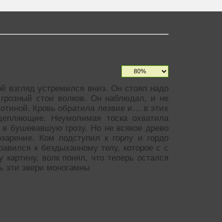
ой взгляд устремился вниз. Он стоял надо
грозный стои волков. Он наблюдал, и не
ьотиной. Кровь обратила лезвие и… в этих
 цепляющие. Неумолимая тоска охватила
 в бушевавшую грозу. Но не всякое древо
зарение. Ком подступил к горлу и гордо
равился к бездыханному телу, которое с с
у картину, волк понял, что теперь остался
дь эти звери моногамны