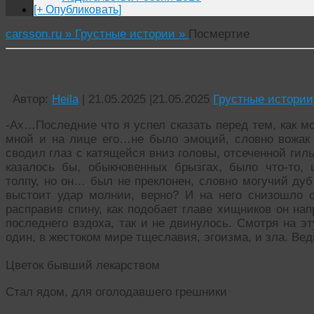
[+ Опубликовать]
carsson.ru »
Грустные истории »
Посмертие
Посмертие
Автор:
Heila
|
21.05.2025
|
21.05.2025
Грустные истории
-Ах…Последние что я успел сказать перед тем, как м
мной и на лице его…не было эмоций, словно вожак 
сводил глаз с катящейся вниз головы, отсеченной гил
казалось бы, обыкновенных брызгах, было что-то,
толпу, но он… был не преклонен, словно могучий дуб
выстоит удар молнии, верно? И на него снизошло о
расправив спину, как подобает главе хищников он нап
последнего вздоха, так и не двинулось. Смотря на эт
один, в жестоком мире тщеславия, эгоизма, и зла. Ве
Цветок бывший лекарством
Стал ядом, для оголодавшего грешники