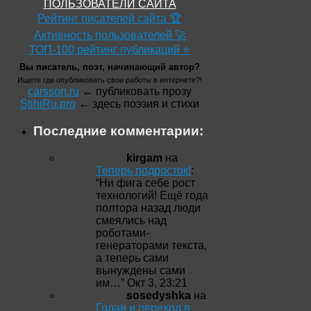
ПОЛЬЗОВАТЕЛИ САЙТА
Рейтинг писателей сайта 🏆
Активность пользователей 🚀
ТОП-100 рейтинг публикаций ⭐
Вы писатель, поэт, начинающий автор?
Ищете где опубликовать свои работы в интернете?!
carsson.ru
← публиковать прозу
StihiRu.pro
← здесь поэзия и стихи
Последние комментарии:
kirgam
на
Теперь подросток!
:
“
Ни фига себе рост
технологий! Ещё года
полтора назад люди
смеялись над
роботами-
генераторами текста,
а теперь сами
вынуждены сами
им…
”
Окт 3, 23:21
sosedyshka
на
Голая и переход в