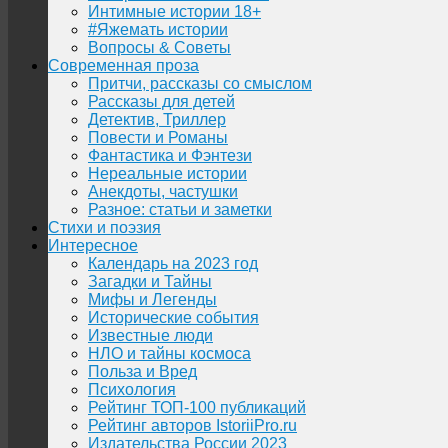
Интимные истории 18+
#Яжемать истории
Вопросы & Советы
Современная проза
Притчи, рассказы со смыслом
Рассказы для детей
Детектив, Триллер
Повести и Романы
Фантастика и Фэнтези
Нереальные истории
Анекдоты, частушки
Разное: статьи и заметки
Стихи и поэзия
Интересное
Календарь на 2023 год
Загадки и Тайны
Мифы и Легенды
Исторические события
Известные люди
НЛО и тайны космоса
Польза и Вред
Психология
Рейтинг ТОП-100 публикаций
Рейтинг авторов IstoriiPro.ru
Издательства России 2023