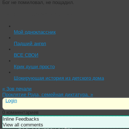
Бог не помиловал, не пощадил.
Читать похожие истории:
Мой одноклассник
Падший ангел
ВСЕ СВОИ
Крик души просто
Шокирующая история из детского дома
«
Зов печали
Проклятие Рода, семейная диктатура.
»
Login
0
комментариев
Inline Feedbacks
View all comments