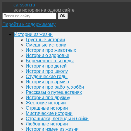
carsson.ru
все истории на одном сайте
OK
Перейти к содержимому
Истории из жизни
Грустные истории
Смешные истории
Истории про животных
Истории о здоровье
Беременность и роды
Истории про детей
Истории про школу
Студенческие годы
Истории про армию
Истории про работу, хобби
Рассказы о путешествиях
Истории про дружбу
Жестокие истории
Страшные истории
Мистические истории
Страшилки, легенды и байки
Любовные истории
Истории измен из жизни