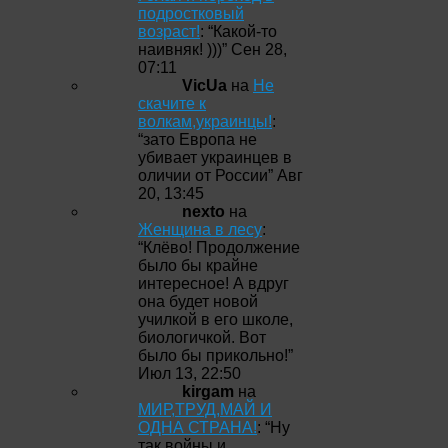
подростковый
возраст!
: “
Какой-то
наивняк! )))
”
Сен 28,
07:11
VicUa
на
Не
скачите к
волкам,украинцы!
:
“
зато Европа не
убивает украинцев в
оличии от России
”
Авг
20, 13:45
nexto
на
Женщина в лесу
:
“
Клёво! Продолжение
было бы крайне
интересное! А вдруг
она будет новой
училкой в его школе,
биологичкой. Вот
было бы прикольно!
”
Июл 13, 22:50
kirgam
на
МИР,ТРУД,МАЙ И
ОДНА СТРАНА!
: “
Ну
так войны и