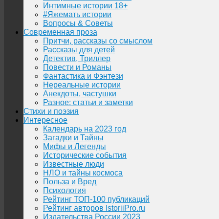
Интимные истории 18+
#Яжемать истории
Вопросы & Советы
Современная проза
Притчи, рассказы со смыслом
Рассказы для детей
Детектив, Триллер
Повести и Романы
Фантастика и Фэнтези
Нереальные истории
Анекдоты, частушки
Разное: статьи и заметки
Стихи и поэзия
Интересное
Календарь на 2023 год
Загадки и Тайны
Мифы и Легенды
Исторические события
Известные люди
НЛО и тайны космоса
Польза и Вред
Психология
Рейтинг ТОП-100 публикаций
Рейтинг авторов IstoriiPro.ru
Издательства России 2023