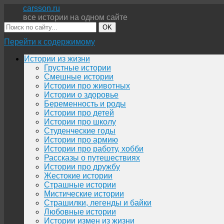
carsson.ru
все истории на одном сайте
OK
Перейти к содержимому
Истории из жизни
Грустные истории
Смешные истории
Истории про животных
Истории о здоровье
Беременность и роды
Истории про детей
Истории про школу
Студенческие годы
Истории про армию
Истории про работу, хобби
Рассказы о путешествиях
Истории про дружбу
Жестокие истории
Страшные истории
Мистические истории
Страшилки, легенды и байки
Любовные истории
Истории измен из жизни