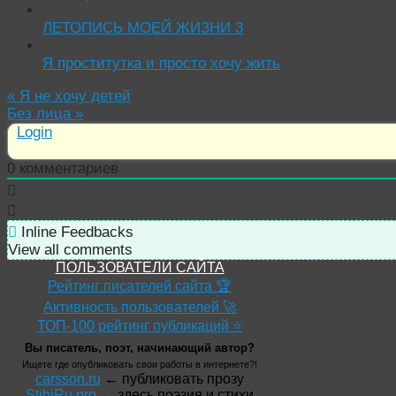
ЛЕТОПИСЬ МОЕЙ ЖИЗНИ 3
Я проститутка и просто хочу жить
«
Я не хочу детей
Без лица
»
Login
0
комментариев
Inline Feedbacks
View all comments
ПОЛЬЗОВАТЕЛИ САЙТА
Рейтинг писателей сайта 🏆
Активность пользователей 🚀
ТОП-100 рейтинг публикаций ⭐
Вы писатель, поэт, начинающий автор?
Ищете где опубликовать свои работы в интернете?!
carsson.ru
← публиковать прозу
StihiRu.pro
← здесь поэзия и стихи