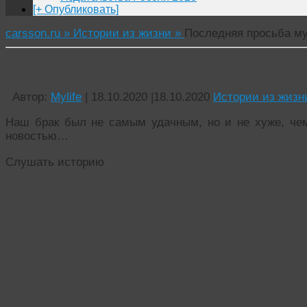
[+ Опубликовать]
carsson.ru »
Истории из жизни »
Последняя просьба м
Последняя просьба мужа
Автор:
Mylife
|
18.10.2020
|
18.10.2020
Истории из жизн
Наш брак был не самым удачным, но и не хуже, че
новостью…
Слушать историю