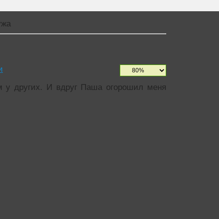
ужа
и
м у других. И вдруг Паша огорошил меня