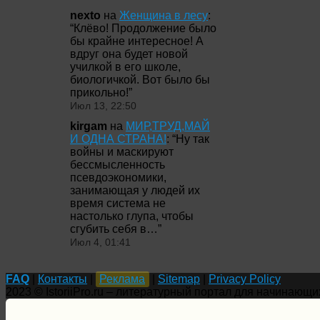
nexto
на
Женщина в лесу
:
“
Клёво! Продолжение было
бы крайне интересное! А
вдруг она будет новой
училкой в его школе,
биологичкой. Вот было бы
прикольно!
”
Июл 13, 22:50
kirgam
на
МИР,ТРУД,МАЙ
И ОДНА СТРАНА!
: “
Ну так
войны и маскируют
бессмысленность
псевдоэкономики,
занимающая у людей их
время система не
настолько глупа, чтобы
сгубить себя в…
”
Июл 4, 01:41
FAQ
|
Контакты
|
Реклама
|
Sitemap
|
Privacy Policy
2023 © IstoriiPro.ru – литературный портал для начинающи