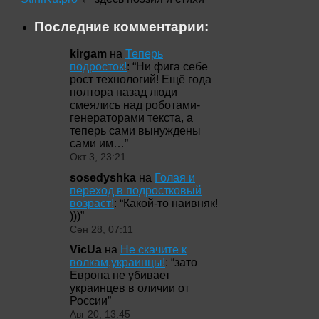
Последние комментарии:
kirgam
на
Теперь
подросток!
: “
Ни фига себе
рост технологий! Ещё года
полтора назад люди
смеялись над роботами-
генераторами текста, а
теперь сами вынуждены
сами им…
”
Окт 3, 23:21
sosedyshka
на
Голая и
переход в подростковый
возраст!
: “
Какой-то наивняк!
)))
”
Сен 28, 07:11
VicUa
на
Не скачите к
волкам,украинцы!
: “
зато
Европа не убивает
украинцев в оличии от
России
”
Авг 20, 13:45