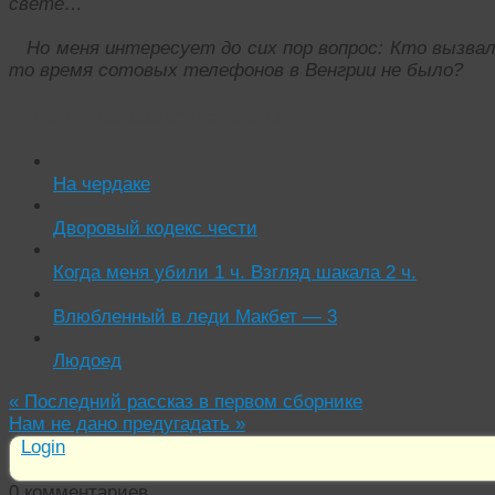
свете…
Но меня интересует до сих пор вопрос: Кто вызвал 
то время сотовых телефонов в Венгрии не было?
Читать похожие истории:
На чердаке
Дворовый кодекс чести
Когда меня убили 1 ч. Взгляд шакала 2 ч.
Влюбленный в леди Макбет — 3
Людоед
«
Последний рассказ в первом сборнике
Нам не дано предугадать
»
Login
0
комментариев