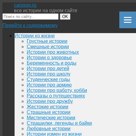
carsson.ru
все истории на одном сайте
OK
Перейти к содержимому
Истории из жизни
Грустные истории
Смешные истории
Истории про животных
Истории о здоровье
Беременность и роды
Истории про детей
Истории про школу
Студенческие годы
Истории про армию
Истории про работу, хобби
Рассказы о путешествиях
Истории про дружбу
Жестокие истории
Страшные истории
Мистические истории
Страшилки, легенды и байки
Любовные истории
Истории измен из жизни