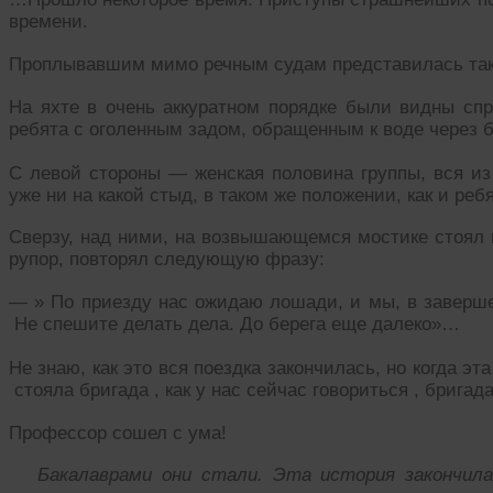
времени.
Проплывавшим мимо речным судам представилась так
На яхте в очень аккуратном порядке были видны с
ребята с оголенным задом, обращенным к воде через б
С левой стороны — женская половина группы, вся из
уже ни на какой стыд, в таком же положении, как и ребя
Сверзу, над ними, на возвышающемся мостике стоял 
рупор, повторял следующую фразу:
— » По приезду нас ожидаю лошади, и мы, в заверш
Не спешите делать дела. До берега еще далеко»…
Не знаю, как это вся поездка закончилась, но когда эт
стояла бригада , как у нас сейчас говориться , брига
Профессор сошел с ума!
Бакалаврами они стали. Эта история закончила