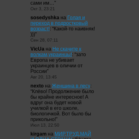
сами им…
”
Окт 3, 23:21
sosedyshka
на
Голая и
переход в подростковый
возраст!
: “
Какой-то наивняк!
)))
”
Сен 28, 07:11
VicUa
на
Не скачите к
волкам,украинцы!
: “
зато
Европа не убивает
украинцев в оличии от
России
”
Авг 20, 13:45
nexto
на
Женщина в лесу
:
“
Клёво! Продолжение было
бы крайне интересное! А
вдруг она будет новой
училкой в его школе,
биологичкой. Вот было бы
прикольно!
”
Июл 13, 22:50
kirgam
на
МИР,ТРУД,МАЙ