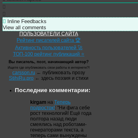
Inline Feedbacks
View all comments
ПОЛЬЗОВАТЕЛИ САЙТА
Рейтинг писателей сайта 🏆
Активность пользователей 🚀
ТОП-100 рейтинг публикаций ⭐
Вы писатель, поэт, начинающий автор?
Ищете где опубликовать свои работы в интернете?!
carsson.ru
← публиковать прозу
StihiRu.pro
← здесь поэзия и стихи
Последние комментарии:
kirgam
на
Теперь
подросток!
: “
Ни фига себе
рост технологий! Ещё года
полтора назад люди
смеялись над роботами-
генераторами текста, а
теперь сами вынуждены