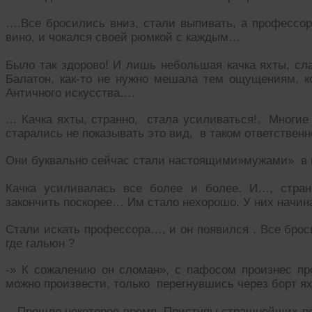
….Все бросились вниз, стали выпивать, а профессор
вино, и чокался своей рюмкой с каждым…
Было так здорово! И лишь небольшая качка яхты, сл
Балатон, как-то не нужно мешала тем ощущениям, 
Античного искусства….
… Качка яхты, странно, стала усиливаться!. Многие 
старались не показывать это вид, в таком ответствен
Они буквально сейчас стали настоящими»мужами» в 
Качка усиливалась все более и более. И…, стран
закончить поскорее… Им стало нехорошо. У них начи
Стали искать профессора…, и он появился . Все брос
где гальюн ?
-» К сожалению он сломан», с пафосом произнес про
можно произвести, только перегнувшись через борт я
…Прошло некоторое время. Приступы страшнейших поз