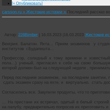
[+ Опубликовать]
carsson.ru »
Жестокие истории »
Последний рассказ во
Последний рассказ во втором сборнике
Автор:
228Bimber
|
16.03.2023
|
16.03.2023
Жестокие ис
Венгрия. Балатон. Яхта… Прием экзаменов у студен
институтов г.Будапешта…
Профессор, солидный к тому времени и известный
пола…) ученый, пригласил к себе на свою большую
которой должен был на следующей неделе , принимать
Перед последним экзаменом, на последнем занятии, п
сдать экзамен сразу на яхте, и виртуально, стать до
Согласились все. Закупили продукты, что то приготови
… На пристани их встречал, одетый в белый строгий
на палубу, предварительно попросив их приготовить 