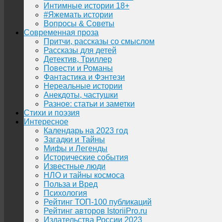
Интимные истории 18+
#Яжемать истории
Вопросы & Советы
Современная проза
Притчи, рассказы со смыслом
Рассказы для детей
Детектив, Триллер
Повести и Романы
Фантастика и Фэнтези
Нереальные истории
Анекдоты, частушки
Разное: статьи и заметки
Стихи и поэзия
Интересное
Календарь на 2023 год
Загадки и Тайны
Мифы и Легенды
Исторические события
Известные люди
НЛО и тайны космоса
Польза и Вред
Психология
Рейтинг ТОП-100 публикаций
Рейтинг авторов IstoriiPro.ru
Издательства России 2023