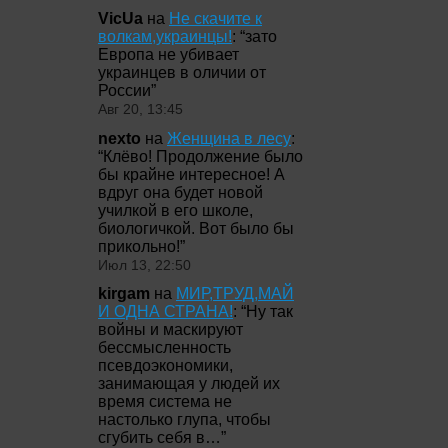
VicUa
на
Не скачите к
волкам,украинцы!
: “
зато
Европа не убивает
украинцев в оличии от
России
”
Авг 20, 13:45
nexto
на
Женщина в лесу
:
“
Клёво! Продолжение было
бы крайне интересное! А
вдруг она будет новой
училкой в его школе,
биологичкой. Вот было бы
прикольно!
”
Июл 13, 22:50
kirgam
на
МИР,ТРУД,МАЙ
И ОДНА СТРАНА!
: “
Ну так
войны и маскируют
бессмысленность
псевдоэкономики,
занимающая у людей их
время система не
настолько глупа, чтобы
сгубить себя в…
”