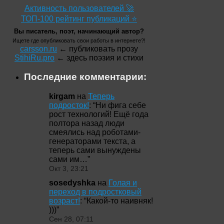
Активность пользователей 🚀
ТОП-100 рейтинг публикаций ⭐
Вы писатель, поэт, начинающий автор?
Ищете где опубликовать свои работы в интернете?!
carsson.ru
← публиковать прозу
StihiRu.pro
← здесь поэзия и стихи
Последние комментарии:
kirgam
на
Теперь
подросток!
: “
Ни фига себе
рост технологий! Ещё года
полтора назад люди
смеялись над роботами-
генераторами текста, а
теперь сами вынуждены
сами им…
”
Окт 3, 23:21
sosedyshka
на
Голая и
переход в подростковый
возраст!
: “
Какой-то наивняк!
)))
”
Сен 28, 07:11