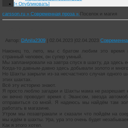
[+ Опубликовать]
carsson.ru »
Современная проза »
Поселок и магия
Поселок и магия
Автор:
DAnila2309
|
02.04.2023
|
02.04.2023
Современна
Наконец то, лето, мы с братом любим это время г
странный человек, он супер умный.
Мы запланировали на завтра спуск в шахту, да здесь 
Когда-то давным-давно здесь добывали золото и много
Но Шахты закрыли из-за несчастного случая одного ш
этих шахтах.
Всё эту историю знают.
Я просто люблю загадки и Шахты мама не разрешает н
он вечно проводит время с Эвансом, звезда автомоби
отправиться со мной. Я надеюсь мы найдём там зол
работать в магазине.
Утром мы позавтракали и сказали что пойдём на озер
мы идём в шахты. Ура, ура это очень будет незабыва
Как я этого хотел.