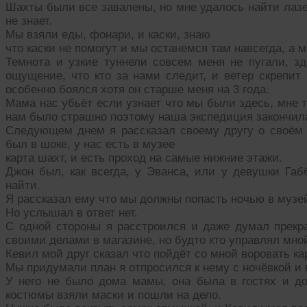
Шахты были все завалены, но мне удалось найти лазе
не знает.
Мы взяли еды, фонари, и каски, знаю
что каски не помогут и мы останемся там навсегда, а м
Темнота и узкие туннели совсем меня не пугали, з
ощущение, что кто за нами следит, и ветер скрепит 
особенно боялся хотя он старше меня на 3 года.
Мама нас убьёт если узнает что мы были здесь, мне т
нам было страшно поэтому наша экспедиция закончил
Следующем днем я рассказал своему другу о своём п
был в шоке, у нас есть в музее
карта шахт, и есть проход на самые нижние этажи.
Джон был, как всегда, у Эванса, или у девушки Габ
найти.
Я рассказал ему что мы должны попасть ночью в музей 
Но услышал в ответ нет.
С одной стороны я расстроился и даже думал прекра
своими делами в магазине, но будто кто управлял мной
Кевил мой друг сказал что пойдёт со мной воровать ка
Мы придумали план я отпросился к нему с ночёвкой и м
У него не было дома мамы, она была в гостях и д
костюмы взяли маски и пошли на дело.