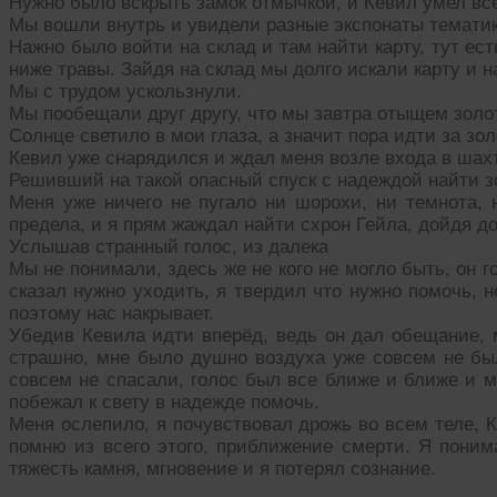
Нужно было вскрыть замок отмычкой, и Кевил умел все
Мы вошли внутрь и увидели разные экспонаты тематики
Нажно было войти на склад и там найти карту, тут е
ниже травы. Зайдя на склад мы долго искали карту и 
Мы с трудом ускользнули.
Мы пообещали друг другу, что мы завтра отыщем золо
Солнце светило в мои глаза, а значит пора идти за зо
Кевил уже снарядился и ждал меня возле входа в шахт
Решивший на такой опасный спуск с надеждой найти з
Меня уже ничего не пугало ни шорохи, ни темнота, 
предела, и я прям жаждал найти схрон Гейла, дойдя до
Услышав странный голос, из далека
Мы не понимали, здесь же не кого не могло быть, он 
сказал нужно уходить, я твердил что нужно помочь, н
поэтому нас накрывает.
Убедив Кевила идти вперёд, ведь он дал обещание, 
страшно, мне было душно воздуха уже совсем не бы
совсем не спасали, голос был все ближе и ближе и м
побежал к свету в надежде помочь.
Меня ослепило, я почувствовал дрожь во всем теле, К
помню из всего этого, приближение смерти. Я поним
тяжесть камня, мгновение и я потерял сознание.