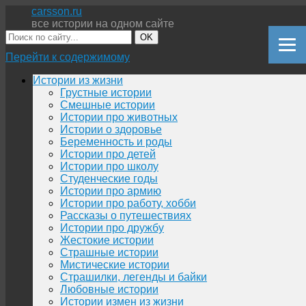
carsson.ru
все истории на одном сайте
OK
Перейти к содержимому
Истории из жизни
Грустные истории
Смешные истории
Истории про животных
Истории о здоровье
Беременность и роды
Истории про детей
Истории про школу
Студенческие годы
Истории про армию
Истории про работу, хобби
Рассказы о путешествиях
Истории про дружбу
Жестокие истории
Страшные истории
Мистические истории
Страшилки, легенды и байки
Любовные истории
Истории измен из жизни