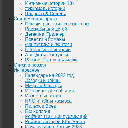
Интимные истории 18+
#Яжемать истории
Вопросы & Советы
Современная проза
Притчи, рассказы со смыслом
Рассказы для детей
Детектив, Триллер
Повести и Романы
Фантастика и Фэнтези
Нереальные истории
Анекдоты, частушки
Разное: статьи и заметки
Стихи и поэзия
Интересное
Календарь на 2023 год
Загадки и Тайны
Мифы и Легенды
Исторические события
Известные люди
НЛО и тайны космоса
Польза и Вред
Психология
Рейтинг ТОП-100 публикаций
Рейтинг авторов IstoriiPro.ru
Издательства России 2023