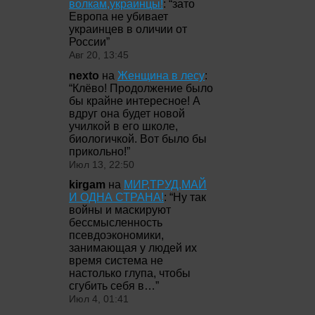
волкам,украинцы!
: “
зато
Европа не убивает
украинцев в оличии от
России
”
Авг 20, 13:45
nexto
на
Женщина в лесу
:
“
Клёво! Продолжение было
бы крайне интересное! А
вдруг она будет новой
училкой в его школе,
биологичкой. Вот было бы
прикольно!
”
Июл 13, 22:50
kirgam
на
МИР,ТРУД,МАЙ
И ОДНА СТРАНА!
: “
Ну так
войны и маскируют
бессмысленность
псевдоэкономики,
занимающая у людей их
время система не
настолько глупа, чтобы
сгубить себя в…
”
Июл 4, 01:41