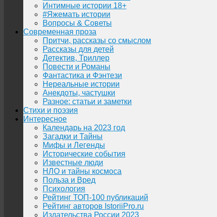
Интимные истории 18+
#Яжемать истории
Вопросы & Советы
Современная проза
Притчи, рассказы со смыслом
Рассказы для детей
Детектив, Триллер
Повести и Романы
Фантастика и Фэнтези
Нереальные истории
Анекдоты, частушки
Разное: статьи и заметки
Стихи и поэзия
Интересное
Календарь на 2023 год
Загадки и Тайны
Мифы и Легенды
Исторические события
Известные люди
НЛО и тайны космоса
Польза и Вред
Психология
Рейтинг ТОП-100 публикаций
Рейтинг авторов IstoriiPro.ru
Издательства России 2023