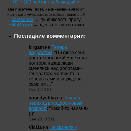
ТОП-100 рейтинг публикаций ⭐
Вы писатель, поэт, начинающий автор?
Ищете где опубликовать свои работы в интернете?!
carsson.ru
← публиковать прозу
StihiRu.pro
← здесь поэзия и стихи
Последние комментарии:
kirgam
на
Теперь
подросток!
: “
Ни фига себе
рост технологий! Ещё года
полтора назад люди
смеялись над роботами-
генераторами текста, а
теперь сами вынуждены
сами им…
”
Окт 3, 23:21
sosedyshka
на
Голая и
переход в подростковый
возраст!
: “
Какой-то наивняк!
)))
”
Сен 28, 07:11
VicUa
на
Не скачите к