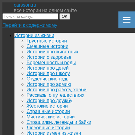
carsson.ru
все истории на одном сайте
OK
Перейти к содержимому
Истории из жизни
Грустные истории
Смешные истории
Истории про животных
Истории о здоровье
Беременность и роды
Истории про детей
Истории про школу
Студенческие годы
Истории про армию
Истории про работу, хобби
Рассказы о путешествиях
Истории про дружбу
Жестокие истории
Страшные истории
Мистические истории
Страшилки, легенды и байки
Любовные истории
Истории измен из жизни