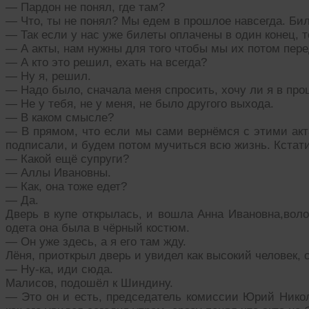
— Пардон не понял, где там?
— Что, ты не понял? Мы едем в прошлое навсегда. Бил
— Так если у нас уже билеты оплачены в один конец, т
— А акты, нам нужны для того чтобы мы их потом перед
— А кто это решил, ехать на всегда?
— Ну я, решил.
— Надо было, сначала меня спросить, хочу ли я в про
— Не у тебя, не у меня, не было другого выхода.
— В каком смысле?
— В прямом, что если мы сами вернёмся с этими акт
подписали, и будем потом мучиться всю жизнь. Кстати
— Какой ещё супруги?
— Аллы Ивановны.
— Как, она тоже едет?
— Да.
Дверь в купе открылась, и вошла Анна Ивановна,воло
одета она была в чёрный костюм.
— Он уже здесь, а я его там жду.
Лёня, приоткрыл дверь и увидел как высокий человек, с
— Ну-ка, иди сюда.
Малисов, подошёл к Шиндину.
— Это он и есть, председатель комиссии Юрий Никол