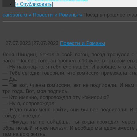
[+ Опубликовать]
carsson.ru »
Повести и Романы »
Поезд в прошлое глав
Поезд в прошлое глава первая
27.07.2023
|
27.07.2023
Повести и Романы
Лёня Шиндин, бежал в свой вагон, поезд тронулся с 
вагон. После этого, он прошёл в 10 купе, в котором ег
— Ну наконец-то, я тебя еле нашёл! И вообще, что за 
— Тебе сегодня говорили, что комиссия приезжала к н
— Да.
— Так вот, члены комиссии, акт не подписали. И нам
три года. Вот, моя подпись.
— Кто именно, сопровождал эту комиссию?
— Ну я, сопровождал.
— Надо было меня найти, они бы всё подписали. И в
сойду с поезда!
— Никуда ты не сойдёшь, ты когда проходил через
обратно выйти уже нельзя. И вообще мы едем вместе д
там на всю жизнь.