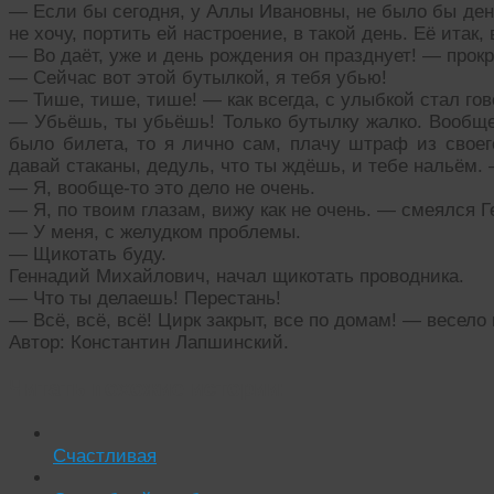
— Если бы сегодня, у Аллы Ивановны, не было бы день
не хочу, портить ей настроение, в такой день. Её итак,
— Во даёт, уже и день рождения он празднует! — прок
— Сейчас вот этой бутылкой, я тебя убью!
— Тише, тише, тише! — как всегда, с улыбкой стал го
— Убьёшь, ты убьёшь! Только бутылку жалко. Вообщем
было билета, то я лично сам, плачу штраф из своего
давай стаканы, дедуль, что ты ждёшь, и тебе нальём.
— Я, вообще-то это дело не очень.
— Я, по твоим глазам, вижу как не очень. — смеялся 
— У меня, с желудком проблемы.
— Щикотать буду.
Геннадий Михайлович, начал щикотать проводника.
— Что ты делаешь! Перестань!
— Всё, всё, всё! Цирк закрыт, все по домам! — весело
Автор: Константин Лапшинский.
Читать похожие истории:
Счастливая