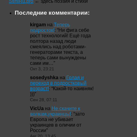
StihiRu.pro
← здесь поэзия и стихи
Последние комментарии:
kirgam
на
Теперь
подросток!
: “
Ни фига себе
рост технологий! Ещё года
полтора назад люди
смеялись над роботами-
генераторами текста, а
теперь сами вынуждены
сами им…
”
Окт 3, 23:21
sosedyshka
на
Голая и
переход в подростковый
возраст!
: “
Какой-то наивняк!
)))
”
Сен 28, 07:11
VicUa
на
Не скачите к
волкам,украинцы!
: “
зато
Европа не убивает
украинцев в оличии от
России
”
Авг 20, 13:45