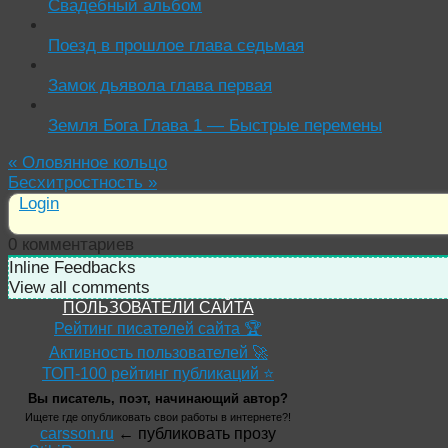
Свадебный альбом
Поезд в прошлое глава седьмая
Замок дьявола глава первая
Земля Бога Глава 1 — Быстрые перемены
«
Оловянное кольцо
Бесхитростность
»
Login
0
комментариев
Inline Feedbacks
View all comments
ПОЛЬЗОВАТЕЛИ САЙТА
Рейтинг писателей сайта 🏆
Активность пользователей 🚀
ТОП-100 рейтинг публикаций ⭐
Вы писатель, поэт, начинающий автор?
Ищете где опубликовать свои работы в интернете?!
carsson.ru
← публиковать прозу