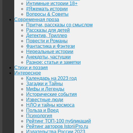
Интимные истории 18+
#Яжемать истории
Вопросы & Советы
Современная проза
Притчи, рассказы со смыслом
Рассказы для детей
Детектив, Триллер
Повести и Романы
Фантастика и Фэнтези
Нереальные истории
Анекдоты, частушки
Разное: статьи и заметки
Стихи и поэзия
Интересное
Календарь на 2023 год
Загадки и Тайны
Мифы и Легенды
Исторические события
Известные люди
НЛО и тайны космоса
Польза и Вред
Психология
Рейтинг ТОП-100 публикаций
Рейтинг авторов IstoriiPro.ru
Издательства России 2023