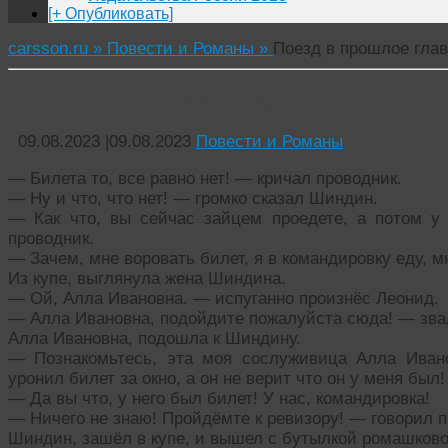
[+ Опубликовать]
carsson.ru »
Повести и Романы »
Поезд в прошлое глав
Поезд в прошлое глава четвёртая
09.08.2023
|
09.08.2023
Повести и Романы
— Билета то, все равно нет! — кричал проводник.
— Ну и что, что нет! — громко сказал Шиндин.
— Как что, вы сейчас зайцем проедете, а потом у 
проводник.
— Зачем, мне воровать билет, я в командировку еду, мн
Из купе, выглянула жена Шиндина.
— Ой, Алла Ивановна. — испуганно произнёс Леонид.
— Алла Ивановна, подойдите пожалуйста сюда! — зва
Алла Ивановна, подошла к Шиндину.
— Познакомьтесь, эта моя сослуживица Алла Ивано
уронил билет за окно, а он не верит что он у меня был!
— Да вы что, у него был билет! У нас, командировка!
— Ничего не знаю! Пройдёмте к ревизору! — говорил п
Шиндин, зашёл в купе, и вышел с бутылкой ромашково