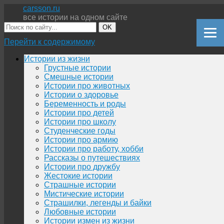
carsson.ru
все истории на одном сайте
OK
Перейти к содержимому
Истории из жизни
Грустные истории
Смешные истории
Истории про животных
Истории о здоровье
Беременность и роды
Истории про детей
Истории про школу
Студенческие годы
Истории про армию
Истории про работу, хобби
Рассказы о путешествиях
Истории про дружбу
Жестокие истории
Страшные истории
Мистические истории
Страшилки, легенды и байки
Любовные истории
Истории измен из жизни