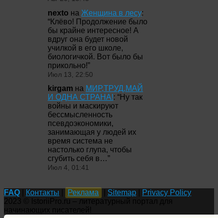
nexto
на
Женщина в лесу
:
“
Клёво! Продолжение было
бы крайне интересное! А
вдруг она будет новой
училкой в его школе,
биологичкой. Вот было бы
прикольно!
”
Июл 13, 22:50
kirgam
на
МИР,ТРУД,МАЙ
И ОДНА СТРАНА!
: “
Ну так
войны и маскируют
бессмысленность
псевдоэкономики,
занимающая у людей их
время система не
настолько глупа, чтобы
сгубить себя в…
”
Июл 4, 01:41
FAQ
|
Контакты
|
Реклама
|
Sitemap
|
Privacy Policy
2023 © IstoriiPro.ru – литературный портал для
начинающих писателей!