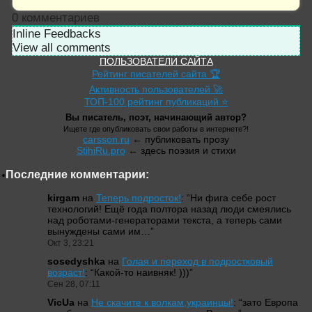
0
комментариев
Inline Feedbacks
View all comments
ПОЛЬЗОВАТЕЛИ САЙТА
Рейтинг писателей сайта 🏆
Активность пользователей 🚀
ТОП-100 рейтинг публикаций ⭐
Вы писатель, поэт, начинающий автор?
Ищете где опубликовать свои работы в интернете?!
carsson.ru
← публиковать прозу
StihiRu.pro
← здесь поэзия и стихи
Последние комментарии:
kirgam
на
Теперь подросток!
: “
Ни фига себе рост
технологий! Ещё года полтора назад люди смеялись
над роботами-генераторами текста, а теперь сами
вынуждены сами им…
”
Окт 3, 23:21
sosedyshka
на
Голая и переход в подростковый
возраст!
: “
Какой-то наивняк! )))
”
Сен 28, 07:11
VicUa
на
Не скачите к волкам,украинцы!
: “
зато Европа