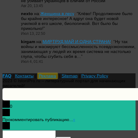
не убивает украинцев в оличии от России
”
Авг 20, 13:45
nexto
на
Женщина в лесу
: “
Клёво! Продолжение было
бы крайне интересное! А вдруг она будет новой
училкой в его школе, биологичкой. Вот было бы
прикольно!
”
Июл 13, 22:50
kirgam
на
МИР,ТРУД,МАЙ И ОДНА СТРАНА!
: “
Ну так
войны и маскируют бессмысленность псевдоэкономики,
занимающая у людей их время система не настолько
глупа, чтобы сгубить себя в…
”
Июл 4, 01:41
FAQ
|
Контакты
|
Реклама
|
Sitemap
|
Privacy Policy
2023 © IstoriiPro.ru – литературный портал для начинающих
писателей!
0
Прокомментировать публикацию...
x