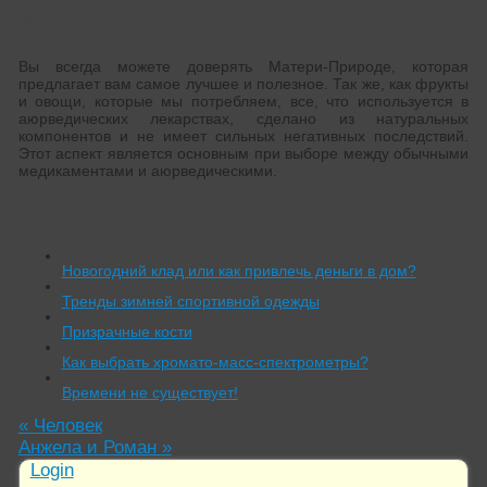
✅
Естественное происхождение
Вы всегда можете доверять Матери-Природе, которая
предлагает вам самое лучшее и полезное. Так же, как фрукты
и овощи, которые мы потребляем, все, что используется в
аюрведических лекарствах, сделано из натуральных
компонентов и не имеет сильных негативных последствий.
Этот аспект является основным при выборе между обычными
медикаментами и аюрведическими.
Читать похожие истории:
Новогодний клад или как привлечь деньги в дом?
Тренды зимней спортивной одежды
Призрачные кости
Как выбрать хромато-масс-спектрометры?
Времени не существует!
«
Человек
Анжела и Роман
»
Login