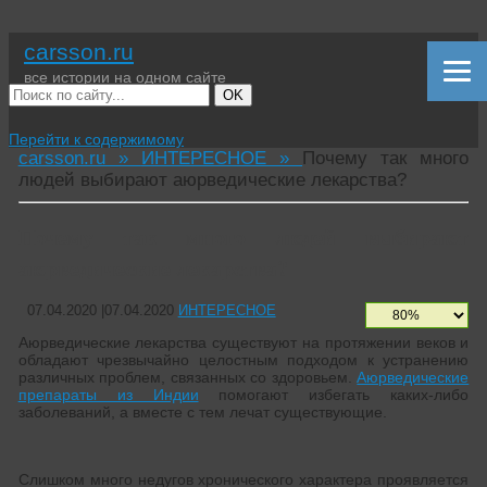
carsson.ru
все истории на одном сайте
OK
Перейти к содержимому
carsson.ru »
ИНТЕРЕСНОЕ »
Почему так много
людей выбирают аюрведические лекарства?
Почему так много людей выбирают
аюрведические лекарства?
07.04.2020
|
07.04.2020
ИНТЕРЕСНОЕ
Аюрведические лекарства существуют на протяжении веков и
обладают чрезвычайно целостным подходом к устранению
различных проблем, связанных со здоровьем.
Аюрведические
препараты из Индии
помогают избегать каких-либо
заболеваний, а вместе с тем лечат существующие.
Слишком много недугов хронического характера проявляется