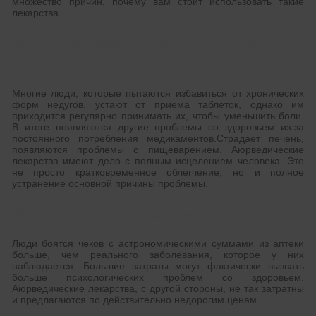
множество причин, почему вам стоит использовать такие
лекарства.
✅
Обеспечение полного и целостного
лечения
Многие люди, которые пытаются избавиться от хронических
форм недугов, устают от приема таблеток, однако им
приходится регулярно принимать их, чтобы уменьшить боли.
В итоге появляются другие проблемы со здоровьем из-за
постоянного потребления медикаментов.Страдает печень,
появляются проблемы с пищеварением. Аюрведические
лекарства имеют дело с полным исцелением человека. Это
не просто кратковременное облегчение, но и полное
устранение основной причины проблемы.
✅
Экономически эффективно
Люди боятся чеков с астрономическими суммами из аптеки
больше, чем реального заболевания, которое у них
наблюдается. Большие затраты могут фактически вызвать
больше психологических проблем со здоровьем.
Аюрведические лекарства, с другой стороны, не так затратны
и предлагаются по действительно недорогим ценам.