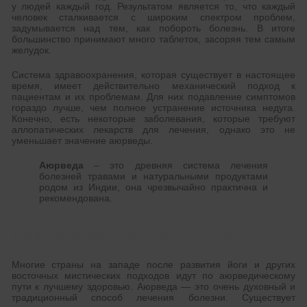
у людей каждый год. Результатом является то, что каждый
человек сталкивается с широким спектром проблем,
задумывается над тем, как побороть болезнь. В итоге
большинство принимают много таблеток, засоряя тем самым
желудок.
Система здравоохранения, которая существует в настоящее
время, имеет действительно механический подход к
пациентам и их проблемам. Для них подавление симптомов
гораздо лучше, чем полное устранение источника недуга.
Конечно, есть некоторые заболевания, которые требуют
аллопатических лекарств для лечения, однако это не
уменьшает значение аюрведы.
Аюрведа
– это древняя система лечения
болезней травами и натуральными продуктами
родом из Индии, она чрезвычайно практична и
рекомендована.
Аюрведические препараты
Многие страны на западе после развития йоги и других
восточных мистических подходов идут по аюрведическому
пути к лучшему здоровью. Аюрведа — это очень духовный и
традиционный способ лечения болезни. Существует