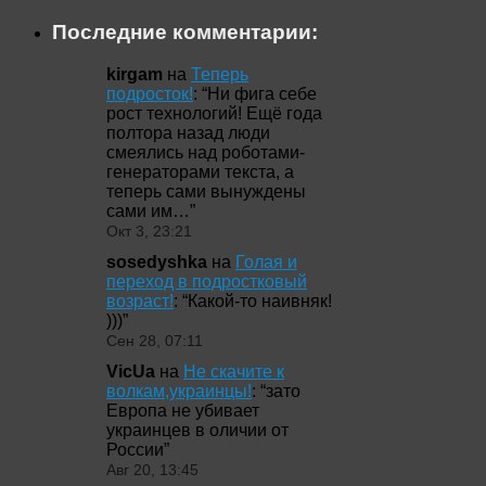
Последние комментарии:
kirgam
на
Теперь
подросток!
: “
Ни фига себе
рост технологий! Ещё года
полтора назад люди
смеялись над роботами-
генераторами текста, а
теперь сами вынуждены
сами им…
”
Окт 3, 23:21
sosedyshka
на
Голая и
переход в подростковый
возраст!
: “
Какой-то наивняк!
)))
”
Сен 28, 07:11
VicUa
на
Не скачите к
волкам,украинцы!
: “
зато
Европа не убивает
украинцев в оличии от
России
”
Авг 20, 13:45