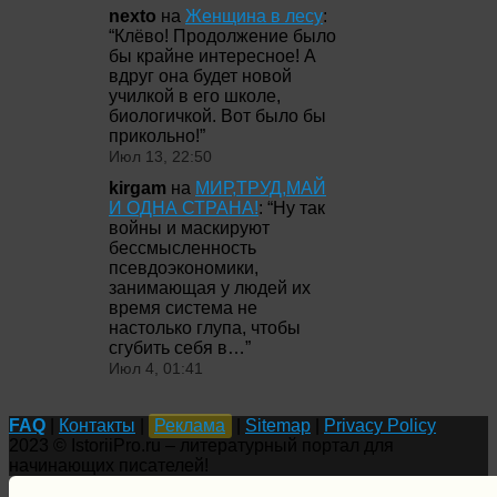
nexto
на
Женщина в лесу
:
“
Клёво! Продолжение было
бы крайне интересное! А
вдруг она будет новой
училкой в его школе,
биологичкой. Вот было бы
прикольно!
”
Июл 13, 22:50
kirgam
на
МИР,ТРУД,МАЙ
И ОДНА СТРАНА!
: “
Ну так
войны и маскируют
бессмысленность
псевдоэкономики,
занимающая у людей их
время система не
настолько глупа, чтобы
сгубить себя в…
”
Июл 4, 01:41
FAQ
|
Контакты
|
Реклама
|
Sitemap
|
Privacy Policy
2023 © IstoriiPro.ru – литературный портал для
начинающих писателей!