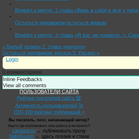
Вперёд к мечте. 2 глава «Верь в себя и всё у теб
Остаться человеком-остаться живым
Вперёд к мечте. 3 глава «Я вас не подведу..!» Со
«
Белый дракон 2. глава »начало»
Остаться человеком эпизод 5: Раскол
»
Login
0
комментариев
Inline Feedbacks
View all comments
ПОЛЬЗОВАТЕЛИ САЙТА
Рейтинг писателей сайта 🏆
Активность пользователей 🚀
ТОП-100 рейтинг публикаций ⭐
Вы писатель, поэт, начинающий автор?
Ищете где опубликовать свои работы в интернете?!
carsson.ru
← публиковать прозу
StihiRu.pro
← здесь поэзия и стихи