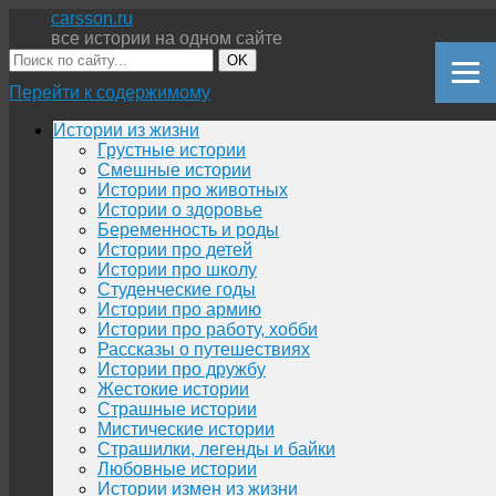
carsson.ru
все истории на одном сайте
OK
Перейти к содержимому
Истории из жизни
Грустные истории
Смешные истории
Истории про животных
Истории о здоровье
Беременность и роды
Истории про детей
Истории про школу
Студенческие годы
Истории про армию
Истории про работу, хобби
Рассказы о путешествиях
Истории про дружбу
Жестокие истории
Страшные истории
Мистические истории
Страшилки, легенды и байки
Любовные истории
Истории измен из жизни