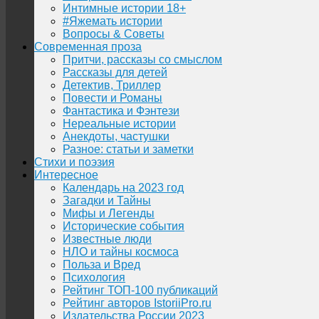
Интимные истории 18+
#Яжемать истории
Вопросы & Советы
Современная проза
Притчи, рассказы со смыслом
Рассказы для детей
Детектив, Триллер
Повести и Романы
Фантастика и Фэнтези
Нереальные истории
Анекдоты, частушки
Разное: статьи и заметки
Стихи и поэзия
Интересное
Календарь на 2023 год
Загадки и Тайны
Мифы и Легенды
Исторические события
Известные люди
НЛО и тайны космоса
Польза и Вред
Психология
Рейтинг ТОП-100 публикаций
Рейтинг авторов IstoriiPro.ru
Издательства России 2023