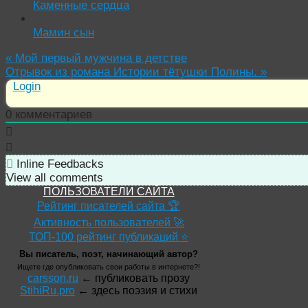
Каменные сердца
Мамин сын
«
Мой первый мужчина в детстве
Отрывок из романа Истории тётушки Полины.
»
Login
0
комментариев
Inline Feedbacks
View all comments
ПОЛЬЗОВАТЕЛИ САЙТА
Рейтинг писателей сайта 🏆
Активность пользователей 🚀
ТОП-100 рейтинг публикаций ⭐
Вы писатель, поэт, начинающий автор?
Ищете где опубликовать свои работы в интернете?!
carsson.ru
← публиковать прозу
StihiRu.pro
← здесь поэзия и стихи