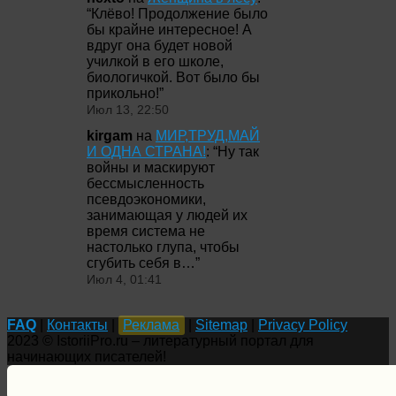
“
Клёво! Продолжение было
бы крайне интересное! А
вдруг она будет новой
училкой в его школе,
биологичкой. Вот было бы
прикольно!
”
Июл 13, 22:50
kirgam
на
МИР,ТРУД,МАЙ
И ОДНА СТРАНА!
: “
Ну так
войны и маскируют
бессмысленность
псевдоэкономики,
занимающая у людей их
время система не
настолько глупа, чтобы
сгубить себя в…
”
Июл 4, 01:41
FAQ
|
Контакты
|
Реклама
|
Sitemap
|
Privacy Policy
2023 © IstoriiPro.ru – литературный портал для
начинающих писателей!