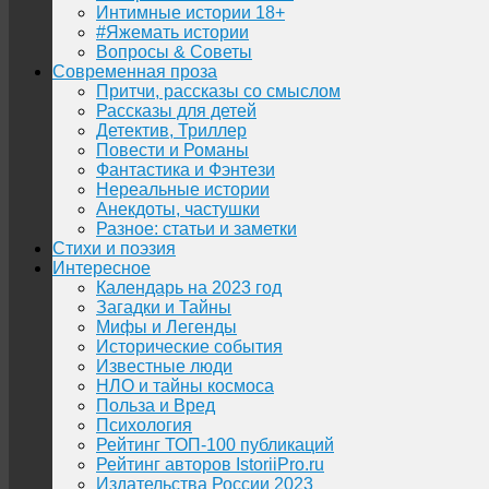
Интимные истории 18+
#Яжемать истории
Вопросы & Советы
Современная проза
Притчи, рассказы со смыслом
Рассказы для детей
Детектив, Триллер
Повести и Романы
Фантастика и Фэнтези
Нереальные истории
Анекдоты, частушки
Разное: статьи и заметки
Стихи и поэзия
Интересное
Календарь на 2023 год
Загадки и Тайны
Мифы и Легенды
Исторические события
Известные люди
НЛО и тайны космоса
Польза и Вред
Психология
Рейтинг ТОП-100 публикаций
Рейтинг авторов IstoriiPro.ru
Издательства России 2023