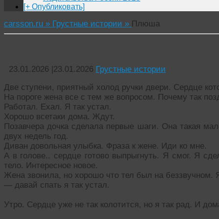
[+ Опубликовать]
carsson.ru »
Грустные истории »
Плюша
Плюша
23.01.2026
|
23.01.2026
Грустные истории
Две ступени, приятный холод ручки двери. Сердце кот
На пороге жена все с тем же вопросом. Почему так позд
Работал. Ехал. Я так устал.
Хорошо всетаки дома. Ждут.
Позавчера дочка сделала первые шаги. Она такая мал
двух недель год.
Диван довольная улыбка. Фраза к жене. Иди ко мне.
А в голове.. сердце готово выпрыгнуть. Я смог. Я сд
тело. Интересное новое.
Жена звонила, но хорошо что тел был на беззвучном. 
— давай спать я так устал.
Утро. Сердце уже не так колотится, но я так рад. И дом