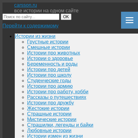
carsson.ru
все истории на одном сайте
OK
Перейти к содержимому
Истории из жизни
Грустные истории
Смешные истории
Истории про животных
Истории о здоровье
Беременность и роды
Истории про детей
Истории про школу
Студенческие годы
Истории про армию
Истории про работу, хобби
Рассказы о путешествиях
Истории про дружбу
Жестокие истории
Страшные истории
Мистические истории
Страшилки, легенды и байки
Любовные истории
Истории измен из жизни