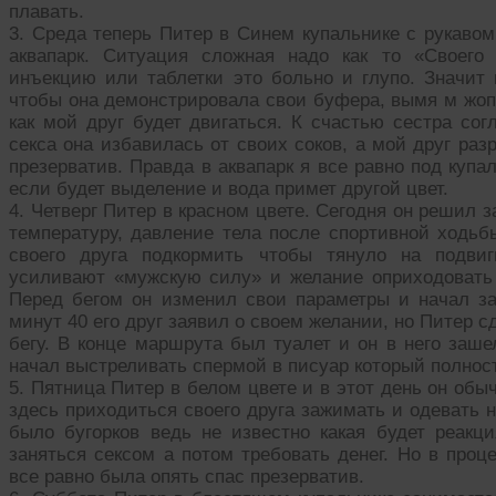
плавать.
3. Среда теперь Питер в Синем купальнике с рукавом
аквапарк. Ситуация сложная надо как то «Своего 
инъекцию или таблетки это больно и глупо. Значит
чтобы она демонстрировала свои буфера, вымя м жопу
как мой друг будет двигаться. К счастью сестра сог
секса она избавилась от своих соков, а мой друг раз
презерватив. Правда в аквапарк я все равно под купа
если будет выделение и вода примет другой цвет.
4. Четверг Питер в красном цвете. Сегодня он решил
температуру, давление тела после спортивной ходьб
своего друга подкормить чтобы тянуло на подвиг
усиливают «мужскую силу» и желание оприходоват
Перед бегом он изменил свои параметры и начал з
минут 40 его друг заявил о своем желании, но Питер 
бегу. В конце маршрута был туалет и он в него заше
начал выстреливать спермой в писуар который полно
5. Пятница Питер в белом цвете и в этот день он обы
здесь приходиться своего друга зажимать и одевать 
было бугорков ведь не известно какая будет реакци
заняться сексом а потом требовать денег. Но в проц
все равно была опять спас презерватив.