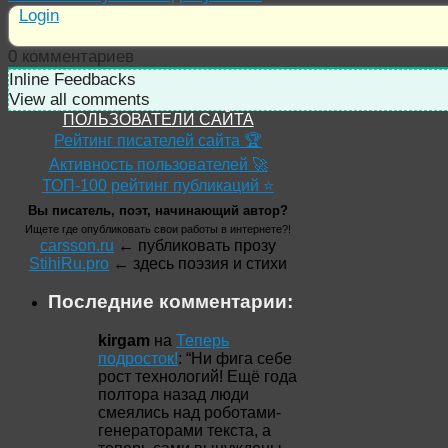
Login
0
комментариев
Inline Feedbacks
View all comments
ПОЛЬЗОВАТЕЛИ САЙТА
Рейтинг писателей сайта 🏆
Активность пользователей 🚀
ТОП-100 рейтинг публикаций ⭐
Вы писатель, поэт, начинающий автор?
Ищете где опубликовать свои работы в интернете?!
carsson.ru
← публиковать прозу
StihiRu.pro
← здесь поэзия и стихи
Последние комментарии:
kirgam
на
Теперь
подросток!
: “
Ни фига себе
рост технологий! Ещё года
полтора назад люди
смеялись над роботами-
генераторами текста, а