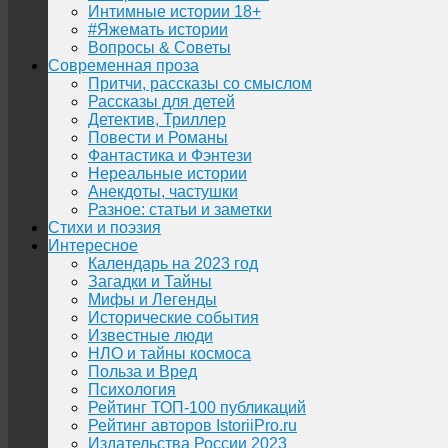
Интимные истории 18+
#Яжемать истории
Вопросы & Советы
Современная проза
Притчи, рассказы со смыслом
Рассказы для детей
Детектив, Триллер
Повести и Романы
Фантастика и Фэнтези
Нереальные истории
Анекдоты, частушки
Разное: статьи и заметки
Стихи и поэзия
Интересное
Календарь на 2023 год
Загадки и Тайны
Мифы и Легенды
Исторические события
Известные люди
НЛО и тайны космоса
Польза и Вред
Психология
Рейтинг ТОП-100 публикаций
Рейтинг авторов IstoriiPro.ru
Издательства России 2023