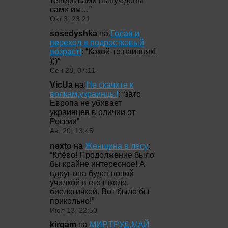
теперь сами вынуждены
сами им…
”
Окт 3, 23:21
sosedyshka
на
Голая и
переход в подростковый
возраст!
: “
Какой-то наивняк!
)))
”
Сен 28, 07:11
VicUa
на
Не скачите к
волкам,украинцы!
: “
зато
Европа не убивает
украинцев в оличии от
России
”
Авг 20, 13:45
nexto
на
Женщина в лесу
:
“
Клёво! Продолжение было
бы крайне интересное! А
вдруг она будет новой
училкой в его школе,
биологичкой. Вот было бы
прикольно!
”
Июл 13, 22:50
kirgam
на
МИР,ТРУД,МАЙ