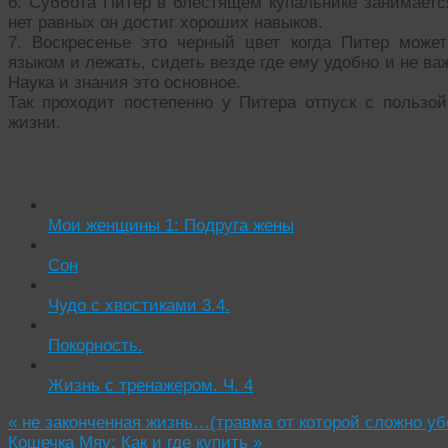
6. Суббота Питер в блестящем купальнике занимаетс
нет равных он достиг хороших навыков.
7. Воскресенье это черный цвет когда Питер може
языком и лежать, сидеть везде где ему удобно и не важ
Наука и знания это основное.
Так проходит постепенно у Питера отпуск с пользо
жизни.
Читать похожие истории:
Мои женщины 1: Подруга жены
Сон
Чудо с хвостиками 3.4.
Покорность.
Жизнь с тренажером. Ч. 4
«
не законченная жизнь…(травма от которой сложно уб
Кошечка Мяу: Как и где купить
»