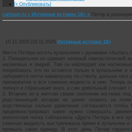
[+ Опубликовать]
carsson.ru »
Интимные истории 18+ »
Питер в разноцв
Питер в разноцветных Гимнастических купал
15.11.2025
|
15.11.2025
Интимные истории 18+
Мечта Питера носить купальники с рукавами сбылась ос
1. Понедельник он одевает зеленый гимнастический ку
насекомых и зверей. Там он наблюдает как насекомы
попробовать это он остается только в купальнике и 
забирается почти наверхушку по стволу, дальше «его 
презерватив и вся семеная жидкость в нем. Теперь о
лопнул и сбрасывает вниз, а сам довольный слизает с 
2. Вторник он в желтом своем любимом костюме под
родственницей которая не умеет плавать на пляж
родственица сильно удивленая соглашается чтобы 
продемонстрировал какие нужно совершать движе
аппетитная попка соблазнила «Друга Питера в его ку
семеная жидкость выстреливала прямо в купальник и 
промыть свою одежду. В этот день Питер гордилс