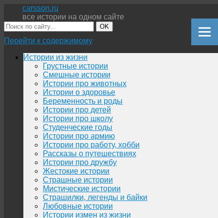
carsson.ru
все истории на одном сайте
OK
Перейти к содержимому
Истории из жизни
Грустные истории
Смешные истории
Истории про животных
Истории о здоровье
Беременность и роды
Истории про детей
Истории про школу
Студенческие годы
Истории про армию
Истории про работу, хобби
Рассказы о путешествиях
Истории про дружбу
Жестокие истории
Страшные истории
Мистические истории
Страшилки, легенды и байки
Любовные истории
Истории измен из жизни