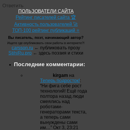
Ответить
ПОЛЬЗОВАТЕЛИ САЙТА
Рейтинг писателей сайта 🏆
Активность пользователей 🚀
ТОП-100 рейтинг публикаций ⭐
Вы писатель, поэт, начинающий автор?
Ищете где опубликовать свои работы в интернете?!
carsson.ru
← публиковать прозу
StihiRu.pro
← здесь поэзия и стихи
Последние комментарии:
kirgam
на
Теперь подросток!
:
“
Ни фига себе рост
технологий! Ещё года
полтора назад люди
смеялись над
роботами-
генераторами текста,
а теперь сами
вынуждены сами
им…
”
Окт 3, 23:21