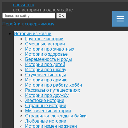
carsson.ru
все истории на одном сайте
OK
Перейти к содержимому
Истории из жизни
Грустные истории
Смешные истории
Истории про животных
Истории о здоровье
Беременность и роды
Истории про детей
Истории про школу
Студенческие годы
Истории про армию
Истории про работу, хобби
Рассказы о путешествиях
Истории про дружбу
Жестокие истории
Страшные истории
Мистические истории
Страшилки, легенды и байки
Любовные истории
Истории измен из жизни