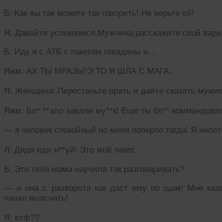
Б: Как вы так можете так говорить! Не верьте ей!
Я: Давайте успокоемся.Мужчина,расскажите свой вари
Б: Иду я с АТБ с пакетом говядины и…
Яжм: АХ ТЫ МРАЗЬ!!Э ТО Я ШЛА С МАГА..
Я: Женщина! Перестаньте орать и дайте сказать мужик
Яжм: Бл* **ало завали му**к! Еще ты бл** коммандова
— я человек спокойный но меня поперло тогда! Я непо
Л: Дядя иди н**уй! Это мой пакет.
Б: Это тебя мама научила так разговаривать?
— и она с разворота как даст ему по щам! Мне каз
начал выяснять!
Я: втф??