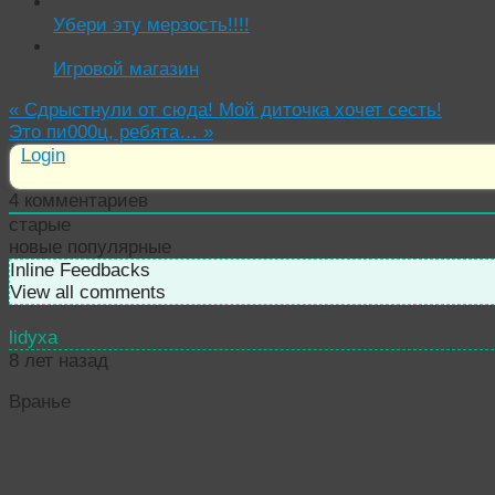
Убери эту мерзость!!!!
Игровой магазин
«
Сдрыстнули от сюда! Мой диточка хочет сесть!
Это пи000ц, ребята…
»
Login
4
комментариев
старые
новые
популярные
Inline Feedbacks
View all comments
lidyxa
8 лет назад
Вранье