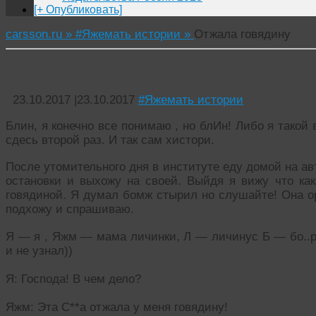
[+ Опубликовать]
carsson.ru »
#Яжемать истории »
Отжала говядину
Отжала говядину
23.10.2017
|
23.10.2017
#Яжемать истории
Блин, я конечно все понимаю , но блИн! Либо я тако
сдесь второй раз. И так сам хистори.
После утомительного дня в институте еду домой на ав
остановки и выхожу на своей. Выйдя я вижу что как
говядиной. Я думал бомж стырил но слушайте! Она ор
подхожу и спрашиваю.
Я — я , Яжм — мама личинки, Л — личинус Б — бо..р
и не узнал))
Я: Господа! В чем дело?
Яжм: Эта С**а отжала у меня говядину!