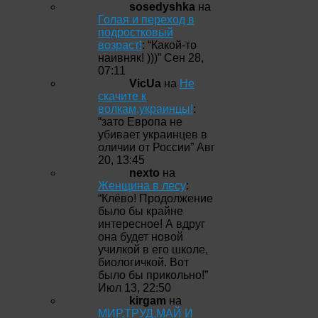
sosedyshka
на
Голая и переход в
подростковый
возраст!
: “
Какой-то
наивняк! )))
”
Сен 28,
07:11
VicUa
на
Не
скачите к
волкам,украинцы!
:
“
зато Европа не
убивает украинцев в
оличии от России
”
Авг
20, 13:45
nexto
на
Женщина в лесу
:
“
Клёво! Продолжение
было бы крайне
интересное! А вдруг
она будет новой
училкой в его школе,
биологичкой. Вот
было бы прикольно!
”
Июл 13, 22:50
kirgam
на
МИР,ТРУД,МАЙ И