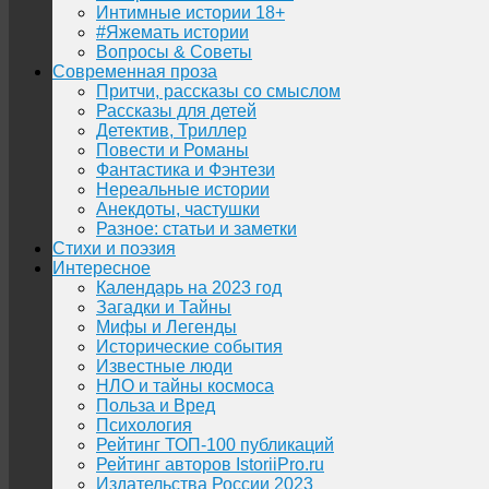
Интимные истории 18+
#Яжемать истории
Вопросы & Советы
Современная проза
Притчи, рассказы со смыслом
Рассказы для детей
Детектив, Триллер
Повести и Романы
Фантастика и Фэнтези
Нереальные истории
Анекдоты, частушки
Разное: статьи и заметки
Стихи и поэзия
Интересное
Календарь на 2023 год
Загадки и Тайны
Мифы и Легенды
Исторические события
Известные люди
НЛО и тайны космоса
Польза и Вред
Психология
Рейтинг ТОП-100 публикаций
Рейтинг авторов IstoriiPro.ru
Издательства России 2023