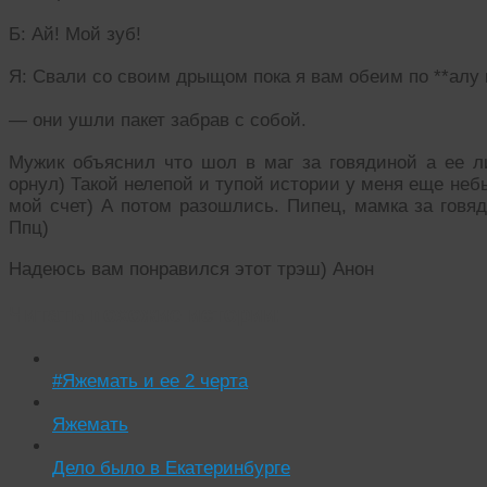
Б: Ай! Мой зуб!
Я: Свали со своим дрыщом пока я вам обеим по **алу 
— они ушли пакет забрав с собой.
Мужик объяснил что шол в маг за говядиной а ее ли
орнул) Такой нелепой и тупой истории у меня еще неб
мой счет) А потом разошлись. Пипец, мамка за говя
Ппц)
Надеюсь вам понравился этот трэш) Анон
Читать похожие истории:
#Яжемать и ее 2 черта
Яжемать
Дело было в Екатеринбурге