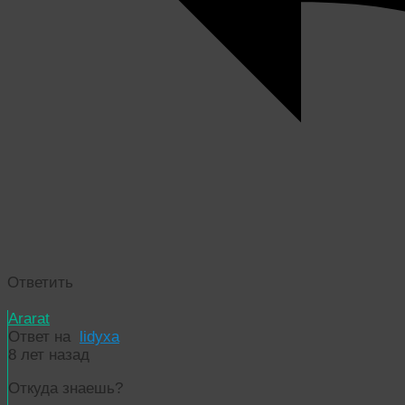
Ответить
Ararat
Ответ на
lidyxa
8 лет назад
Откуда знаешь?