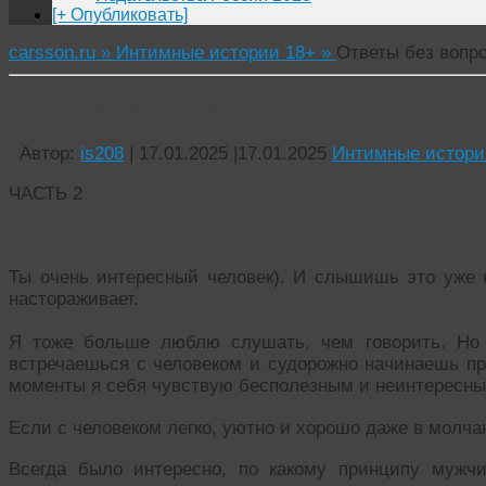
[+ Опубликовать]
carsson.ru »
Интимные истории 18+ »
Ответы без вопро
Ответы без вопросов. Часть2
Автор:
is208
|
17.01.2025
|
17.01.2025
Интимные истори
ЧАСТЬ 2
Ты очень интересный человек). И слышишь это уже 
настораживает.
Я тоже больше люблю слушать, чем говорить. Но 
встречаешься с человеком и судорожно начинаешь пр
моменты я себя чувствую бесполезным и неинтересны
Если с человеком легко, уютно и хорошо даже в молча
Всегда было интересно, по какому принципу мужч