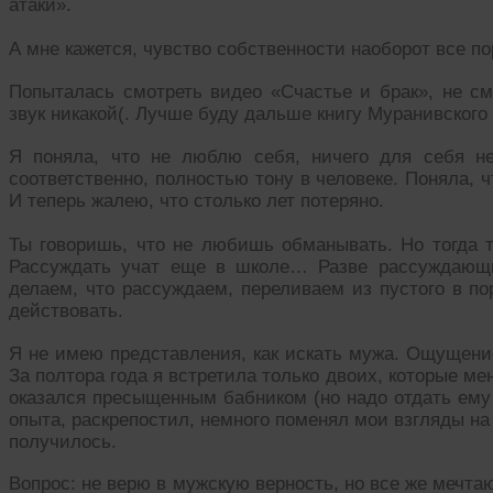
атаки».
А мне кажется, чувство собственности наоборот все 
Попыталась смотреть видео «Счастье и брак», не см
звук никакой(. Лучше буду дальше книгу Муранивского
Я поняла, что не люблю себя, ничего для себя н
соответственно, полностью тону в человеке. Поняла, ч
И теперь жалею, что столько лет потеряно.
Ты говоришь, что не любишь обманывать. Но тогда тв
Рассуждать учат еще в школе… Разве рассуждающ
делаем, что рассуждаем, переливаем из пустого в по
действовать.
Я не имею представления, как искать мужа. Ощущение,
За полтора года я встретила только двоих, которые м
оказался пресыщенным бабником (но надо отдать ему 
опыта, раскрепостил, немного поменял мои взгляды на
получилось.
Вопрос: не верю в мужскую верность, но все же мечта