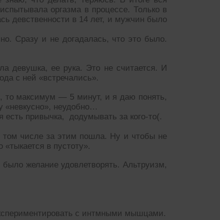
испытывала оргазма в процессе. Только в
сь девственности в 14 лет, и мужчин было
о. Сразу и не догадалась, что это было.
ла девушка, ее рука. Это не считается. И
ода с ней «встречались».
 то максимум — 5 минут, и я даю понять,
му «невкусно», неудобно…
 есть привычка, додумывать за кого-то(.
 том числе за этим пошла. Ну и чтобы не
о «тыкается в пустоту».
о было желание удовлетворять. Альтруизм,
поэкспериментировать с интмными мышцами.