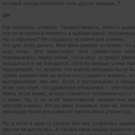
который иногда позволяет себе других женщин..?
ОН
Как мужчина, отвечаю. Приветствовать, вместе радов
что-то остается и помогать в выборе новой любовницы)
Ну, а серьезно? Не создавать условия для измены.
Что для этого делать. Моя жена ревнует ко всему, что 
еще сплю. Это происходит всю совместную жизнь
оправдываясь перед собой, что я мщу за дикую ревно
попадаться и не попадался, хотя косвенные улики был
подозревала, т.к. видела, что многие женщины были б
Кроме капания мне на мозги она старается вникать, кт
выспрашивает про них. Если я рассказываю о женщи
если чувствует, что дружеские отношения — это объек
Жена, если может, всегда старается познакомиться с
с ними. Ну, и со всей пролетарской ненавистью ра
жертвой измены. Кто из моих знакомых знал ее, бояли
некоторые были все равно не против меня утешить))).
Ну, и если я куда-то уезжал без нее, старалась пред
другим не досталось. А так она меня никуда одного не