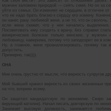
Как себя вести? Это зависит от отношений двоих.
мужчин заложено природой — сеять семя. Но он за се
уйти из семьи. Он изменяет не сердцем, в отличие от
что не надо брать близко к сердцу его измену. Конечно
он нанес рану любимой жене, а не то, что он сволочь. 
если жена скажет, что у нее начались выделения,
Посоветовать ему сходить к врачу, без справки спат
венерические болезни только женские, у мужчин 
любовницу, наверняка, потому что заподозрит ее в изм
Ну, а главное, жене проанализировать, почему так
допустить.
Примерно, так)))).
ОНА
Мне очень грустно от мысли, что верность супругов др
Мой бывший хранил верность из своих жизненных при
на что, вопреки всему.
Он защитил кандидатскую по экономике. Скоро за
верующий католик). Начал писать докторскую по эконо
Занимает высокую должность, занимается любим