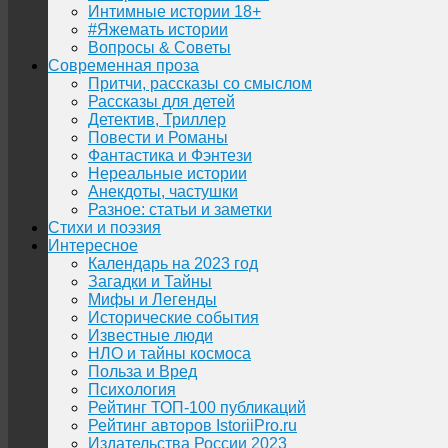
Интимные истории 18+
#Яжемать истории
Вопросы & Советы
Современная проза
Притчи, рассказы со смыслом
Рассказы для детей
Детектив, Триллер
Повести и Романы
Фантастика и Фэнтези
Нереальные истории
Анекдоты, частушки
Разное: статьи и заметки
Стихи и поэзия
Интересное
Календарь на 2023 год
Загадки и Тайны
Мифы и Легенды
Исторические события
Известные люди
НЛО и тайны космоса
Польза и Вред
Психология
Рейтинг ТОП-100 публикаций
Рейтинг авторов IstoriiPro.ru
Издательства России 2023