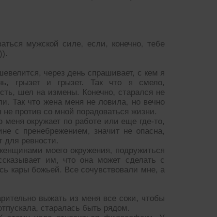
аться мужской силе, если, конечно, тебе
).
шевелится, через день спрашивает, с кем я
, грызет и грызет. Так что я смело,
сть, шел на измены. Конечно, старался не
и. Так что жена меня не ловила, но вечно
ы не против со мной порадоваться жизни.
о меня окружает по работе или еще где-то,
не с пренебрежением, значит не опасна,
т для ревности.
 женщинами моего окружения, подружиться
ссказывает им, что она может сделать с
сь кары божьей. Все сочувствовали мне, а
варительно выжать из меня все соки, чтобы
 отпускала, старалась быть рядом.