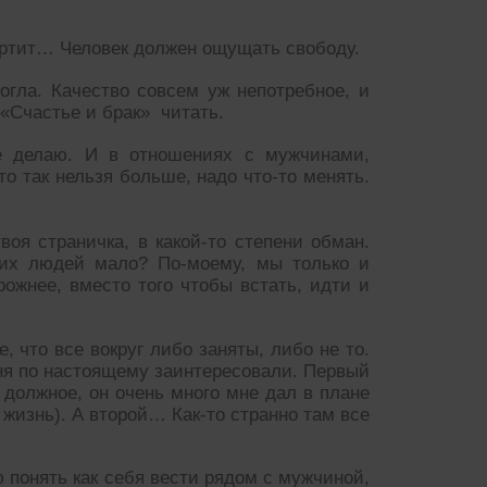
портит… Человек должен ощущать свободу.
огла. Качество совсем уж непотребное, и
 «Счастье и брак» читать.
е делаю. И в отношениях с мужчинами,
то так нельзя больше, надо что-то менять.
оя страничка, в какой-то степени обман.
их людей мало? По-моему, мы только и
рожнее, вместо того чтобы встать, идти и
 что все вокруг либо заняты, либо не то.
еня по настоящему заинтересовали. Первый
должное, он очень много мне дал в плане
 жизнь). А второй… Как-то странно там все
ю понять как себя вести рядом с мужчиной,