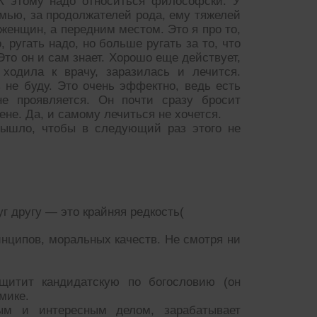
 К этому надо относиться философски. У
мью, за продолжателей рода, ему тяжелей
 женщин, а передним местом. Это я про то,
, ругать надо, но больше ругать за то, что
Это он и сам знает. Хорошо еще действует,
 ходила к врачу, заразилась и лечится.
ь не буду. Это очень эффектно, ведь есть
не проявляется. Он почти сразу бросит
ене. Да, и самому лечиться не хочется.
 вышло, чтобы в следующий раз этого не
уг другу — это крайняя редкость(
нципов, моральных качеств. Не смотря ни
щитит кандидатскую по богословию (он
мике.
ым и интересным делом, зарабатывает