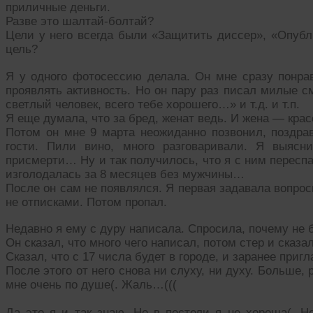
приличные деньги.
Разве это шалтай-болтай?
Цели у него всегда были «Защитить диссер», «Опуб
цель?
Я у одного фотосессию делала. Он мне сразу понрав
проявлять активность. Но он пару раз писал милые с
светлый человек, всего тебе хорошего…» и т.д. и т.п.
Я еще думала, что за бред, женат ведь. И жена — крас
Потом он мне 9 марта неожиданно позвонил, поздр
гости. Пили вино, много разговаривали. Я выясн
присмерти… Ну и так получилось, что я с ним переспа
изголодалась за 8 месяцев без мужчины…
После он сам не появлялся. Я первая задавала вопрос
не отписками. Потом пропал.
Недавно я ему с дуру написала. Спросила, почему не б
Он сказал, что много чего написал, потом стер и сказа
Сказал, что с 17 числа будет в городе, и заранее приг
После этого от него снова ни слуху, ни духу. Больше, 
мне очень по душе(. Жаль…(((
Да это я и так знаю. Но в постели я не хороша(. Не