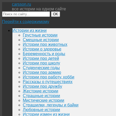
carsson.ru
все истории на одном сайте
OK
Перейти к содержимому
Истории из жизни
Грустные истории
Смешные истории
Истории про животных
Истории о здоровье
Беременность и роды
Истории про детей
Истории про школу
Студенческие годы
Истории про армию
Истории про работу, хобби
Рассказы о путешествиях
Истории про дружбу
Жестокие истории
Страшные истории
Мистические истории
Страшилки, легенды и байки
Любовные истории
Истории измен из жизни