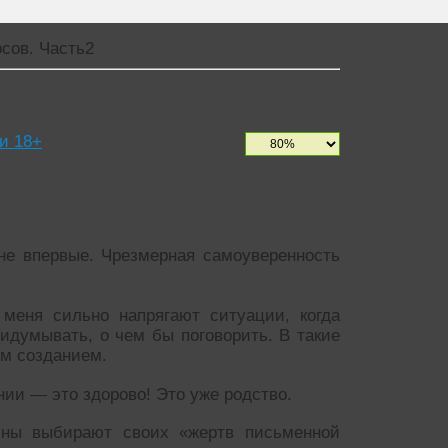
сов. Часть2
и 18+
не впервые. Чрезмерная самоуверенность
меня сильно напрягают ситуации, когда
идумывать, о чем бы поговорить. В такие
м созданием.
нии — это здорово! Это уже родство.
ины выбирают своих «жертв письменной