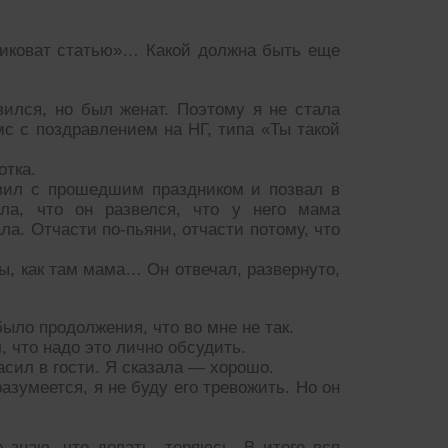
ликоват статью»… Какой должна быть еще
ился, но был женат. Поэтому я не стала
мс с поздравлением на НГ, типа «Ты такой
отка.
авил с прошедшим праздником и позвал в
ила, что он развелся, что у него мама
ла. Отчасти по-пьяни, отчасти потому, что
ы, как там мама… Он отвечал, развернуто,
ыло продолжения, что во мне не так.
л, что надо это лично обсудить.
ласил в гости. Я сказала — хорошо.
разумеется, я не буду его тревожить. Но он
 знаю, что делать, теряюсь. В итоге вся