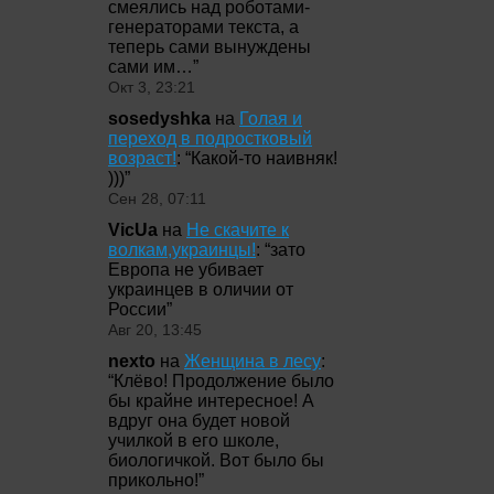
смеялись над роботами-
генераторами текста, а
теперь сами вынуждены
сами им…
”
Окт 3, 23:21
sosedyshka
на
Голая и
переход в подростковый
возраст!
: “
Какой-то наивняк!
)))
”
Сен 28, 07:11
VicUa
на
Не скачите к
волкам,украинцы!
: “
зато
Европа не убивает
украинцев в оличии от
России
”
Авг 20, 13:45
nexto
на
Женщина в лесу
:
“
Клёво! Продолжение было
бы крайне интересное! А
вдруг она будет новой
училкой в его школе,
биологичкой. Вот было бы
прикольно!
”