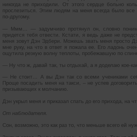
никогда не приходили. От этого сердце больно кол
прослезиться. Этим людям на меня всегда было все р
по-другому.
— Ммм… — задумчиво протянул он, словно понима
придется тебя отвести. Кстати, я ведь даже не предс
меня зовут Дэн Эдбери. Можешь звать меня просто Дэ
мне руку, на что в ответ я пожала ее. Его ладонь оч
ощутила резкую волну теплоты, пробежавшую по спин
— Ну что ж, давай так, ты отдыхай, а я доделаю кое-ка
— Не стоит… А вы Дэн так со всеми учениками себ
Проще посадить меня на такси, – не успев договорит
призывающих к молчанию.
Дэн укрыл меня и приказал спать до его прихода, на ч
От наблюдателя.
Сон, возможно, это как раз то, что меньше всего ей н