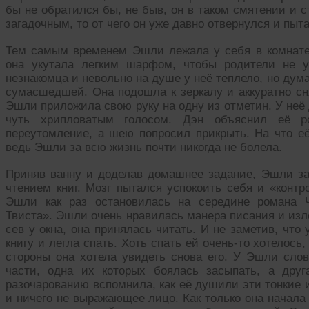
бы не обратился бы, не быв, он в таком смятении и 
загадочным, то от чего он уже давно отвернулся и пыт
Тем самым временем Эшли лежала у себя в комнат
она укутала легким шарфом, чтобы родители не у
незнакомца и невольно на душе у неё теплело, но дум
сумасшедшей. Она подошла к зеркалу и аккуратно сн
Эшли приложила свою руку на одну из отметин. У неё 
чуть хрипловатым голосом. Дэн объяснил её ро
переутомление, а шею попросил прикрыть. На что её
ведь Эшли за всю жизнь почти никогда не болела.
Приняв ванну и доделав домашнее задание, Эшли з
чтением книг. Мозг пытался успокоить себя и «конт
Эшли как раз остановилась на середине романа 
Твиста». Эшли очень нравилась манера писания и изл
сев у окна, она принялась читать. И не заметив, что
книгу и легла спать. Хоть спать ей очень-то хотелось
стороны она хотела увидеть снова его. У Эшли слов
части, одна их которых боялась засыпать, а дру
разочарованию вспомнила, как её душили эти тонкие и
и ничего не выражающее лицо. Как только она начала