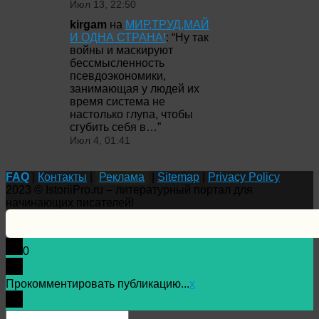
Июл 13, 22:50
kirgam
на
МИР,ТРУД,МАЙ
И ОДНА СТРАНА!
: “
Ну так
войны и маскируют
бессмысленность
псевдоэкономики,
занимающая у людей их
время система не
настолько глупа, чтобы
сгубить себя в…
”
Июл 4, 01:41
FAQ
|
Контакты
|
Реклама
|
Sitemap
|
Privacy Policy
2023 © IstoriiPro.ru – литературный портал для
начинающих писателей!
0
Прокомментировать публикацию...
x