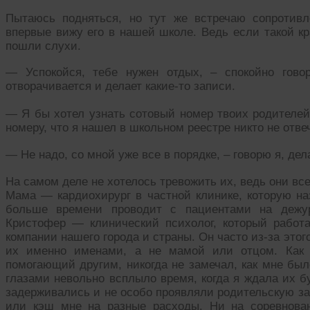
Пытаюсь подняться, но тут же встречаю сопротивл
впервые вижу его в нашей школе. Ведь если такой кр
пошли слухи.
— Успокойся, тебе нужен отдых, – спокойно гово
отворачивается и делает какие-то записи.
— Я бы хотел узнать сотовый номер твоих родителей
номеру, что я нашел в школьном реестре никто не отвеч
— Не надо, со мной уже все в порядке, – говорю я, де
На самом деле не хотелось тревожить их, ведь они все
Мама — кардиохирург в частной клинике, которую н
больше времени проводит с пациентами на дежур
Кристофер — клинический психолог, который работ
компании нашего города и страны. Он часто из-за это
их именно именами, а не мамой или отцом. Как э
помогающий другим, никогда не замечал, как мне был
глазами невольно всплыло время, когда я ждала их б
задерживались и не особо проявляли родительскую за
или кэш мне на разные расходы. Ни на соревнова