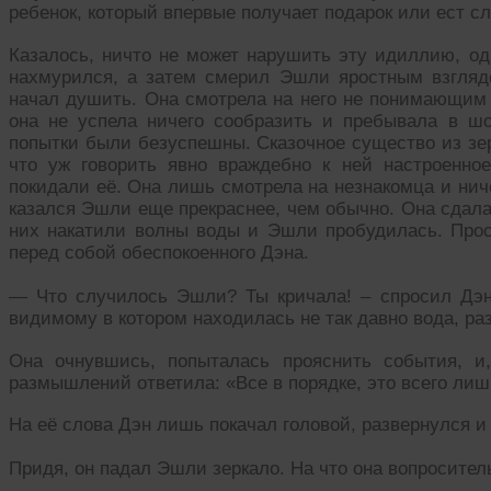
ребенок, который впервые получает подарок или ест сл
Казалось, ничто не может нарушить эту идиллию, од
нахмурился, а затем смерил Эшли яростным взглядо
начал душить. Она смотрела на него не понимающим 
она не успела ничего сообразить и пребывала в ш
попытки были безуспешны. Сказочное существо из зер
что уж говорить явно враждебно к ней настроенно
покидали её. Она лишь смотрела на незнакомца и ниче
казался Эшли еще прекраснее, чем обычно. Она сдалас
них накатили волны воды и Эшли пробудилась. Про
перед собой обеспокоенного Дэна.
— Что случилось Эшли? Ты кричала! – спросил Дэн
видимому в котором находилась не так давно вода, р
Она очнувшись, попыталась прояснить события, и
размышлений ответила: «Все в порядке, это всего лиш
На её слова Дэн лишь покачал головой, развернулся и
Придя, он падал Эшли зеркало. На что она вопроситель