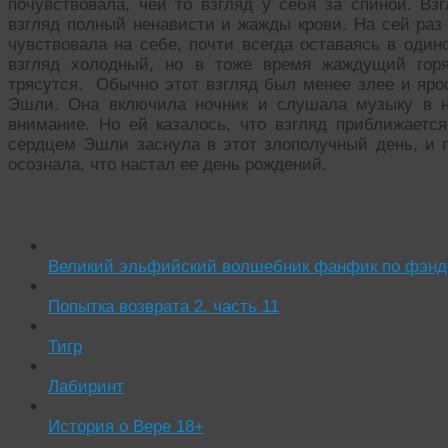
почувствовала, чей то взгляд у себя за спиной. Вз
взгляд полный ненависти и жажды крови. На сей раз 
чувствовала на себе, почти всегда оставаясь в один
взгляд холодный, но в тоже время жаждущий горя
трясутся.
Обычно этот взгляд был менее злее и ярос
Эшли. Она включила ночник и слушала музыку в н
внимание. Но ей казалось, что взгляд приближаетс
сердцем Эшли заснула в этот злополучный день, и п
осознала, что настал ее день рождений.
Читать похожие истории:
Великий эльфийский волшебник фанфик по фэндо
Попытка возврата 2. часть 11
Тигр
Лабиринт
История о Вере 18+