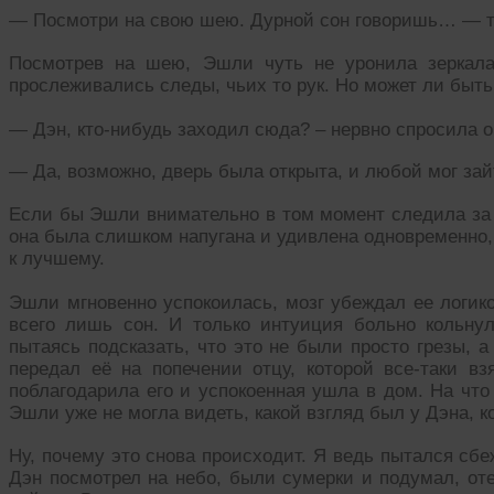
— Посмотри на свою шею. Дурной сон говоришь… — ти
Посмотрев на шею, Эшли чуть не уронила зеркала
прослеживались следы, чьих то рук. Но может ли быть 
— Дэн, кто-нибудь заходил сюда? – нервно спросила 
— Да, возможно, дверь была открыта, и любой мог зай
Если бы Эшли внимательно в том момент следила за Д
она была слишком напугана и удивлена одновременно, 
к лучшему.
Эшли мгновенно успокоилась, мозг убеждал ее логико
всего лишь сон. И только интуиция больно кольнул
пытаясь подсказать, что это не были просто грезы, 
передал её на попечении отцу, которой все-таки в
поблагодарила его и успокоенная ушла в дом. На чт
Эшли уже не могла видеть, какой взгляд был у Дэна, к
Ну, почему это снова происходит. Я ведь пытался сбе
Дэн посмотрел на небо, были сумерки и подумал, от