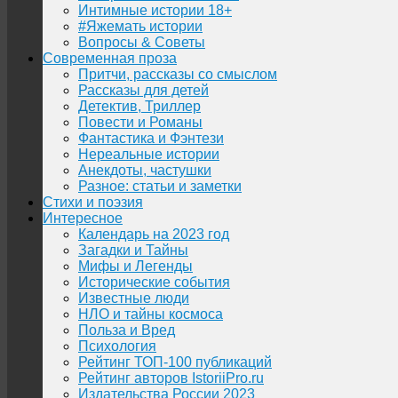
Интимные истории 18+
#Яжемать истории
Вопросы & Советы
Современная проза
Притчи, рассказы со смыслом
Рассказы для детей
Детектив, Триллер
Повести и Романы
Фантастика и Фэнтези
Нереальные истории
Анекдоты, частушки
Разное: статьи и заметки
Стихи и поэзия
Интересное
Календарь на 2023 год
Загадки и Тайны
Мифы и Легенды
Исторические события
Известные люди
НЛО и тайны космоса
Польза и Вред
Психология
Рейтинг ТОП-100 публикаций
Рейтинг авторов IstoriiPro.ru
Издательства России 2023