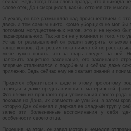
сейчас. Ведь тогда твои слова правда, что я никогда не
слове отец Дэн сморщился, как бы отгоняя эти мысли.
И уехав, он все размышлял над происшествием с это
дверь и тем самым никто, кроме уборщика не мог бы 
потомком могущественных магов, это и не нужно был
паранормального. Так же он не упоминал и того, что
Устав от размышлений он решил закурить, отъехав н
конце концов, Дэн решил пока ничего ей не рассказыв
мере нужно понять, что за тварь следует за ней. Н
наложить защитное заклинание, его заклинание от
впервые сталкивался с подобным и сейчас даже сож
прилежно. Ведь сейчас ему не хватает знаний и понима
Придется обратиться к дяде и этому проклятому род
отрицая и даже представлявшись материнской фами
Флэшбеки из прошлого при упоминания своего рода на
похожая на Дэна, их совместные улыбки, а затем кров
которую Дэн обнимал и держал ее хладный труп у себя
запер эти болезненные воспоминания у себя где-
особенности своего отца.
Порешив на этом, он завел мотор и немедля отправил