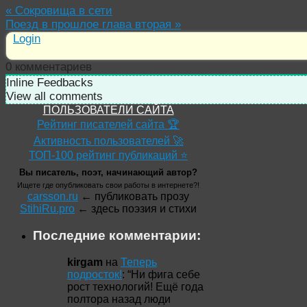
«
Сокровища в сети
Поезд в прошлое глава вторая
»
Login
0
комментариев
Inline Feedbacks
View all comments
ПОЛЬЗОВАТЕЛИ САЙТА
Рейтинг писателей сайта 🏆
Активность пользователей 🚀
ТОП-100 рейтинг публикаций ⭐
Вы писатель, поэт, начинающий автор?
Ищете где опубликовать свои работы в интернете?!
carsson.ru
← публиковать прозу
StihiRu.pro
← здесь поэзия и стихи
Последние комментарии:
kirgam
на
Теперь
подросток!
: “
Ни фига себе
рост технологий! Ещё года
полтора назад люди