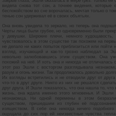
Закрыв глаза, Эшли оказалась в мире грез. Только ей
видела снова тот сон, а точнее видения, которые
беспокойством во сне ворочалась, мечтая только о то
тенью сон удерживал её в своих объятьях.
Она вновь увидела то зеркало, но теперь она подош
Черты лица были грубее, но одновременно были прек
у девушки. Широкие плечи, немного худощавость,
чувствовалось в этом существе так похожем на первы
не делало ни каких попыток приблизиться или пойти н
взгляд, изучающий и как-то грозно наблюдал за Э
невольно залюбовавшись этим существом. Она уже
похожий на неё. И хоть она и никогда не отличалась
этот раз Эшли с восторгом разглядывала незнаком
разум и огонь жизни. Так продолжалось довольно долго
Их взгляды встретились и не отводили друг от друга
что-то в друг друге. Никто из них не решался сделат
друг друга. И Эшли показалось, что она нашла то, что
жизнь, она ждала именно этого мгновенья. И Эшли 
незнакомца. Ни одной перемены в этом безразли
существом, пришедшим из глубин её подсознания
изяществом. В себе она никогда ничего подобного
ощущала до сих пор ей неизвестные чувства тепла 