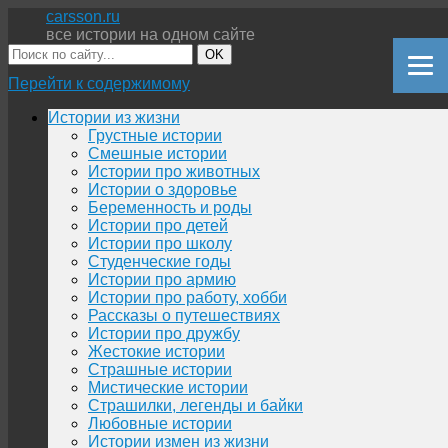
carsson.ru
все истории на одном сайте
OK
Перейти к содержимому
Истории из жизни
Грустные истории
Смешные истории
Истории про животных
Истории о здоровье
Беременность и роды
Истории про детей
Истории про школу
Студенческие годы
Истории про армию
Истории про работу, хобби
Рассказы о путешествиях
Истории про дружбу
Жестокие истории
Страшные истории
Мистические истории
Страшилки, легенды и байки
Любовные истории
Истории измен из жизни