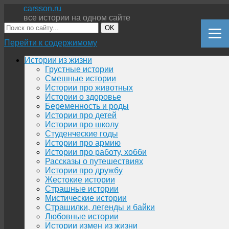
carsson.ru
все истории на одном сайте
OK
Перейти к содержимому
Истории из жизни
Грустные истории
Смешные истории
Истории про животных
Истории о здоровье
Беременность и роды
Истории про детей
Истории про школу
Студенческие годы
Истории про армию
Истории про работу, хобби
Рассказы о путешествиях
Истории про дружбу
Жестокие истории
Страшные истории
Мистические истории
Страшилки, легенды и байки
Любовные истории
Истории измен из жизни