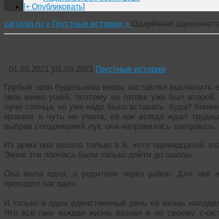
[+ Опубликовать]
carsson.ru »
Грустные истории »
Одарённая одиночест
Одарённая одиночеством
01.03.2021
|
01.03.2021
Грустные истории
Грубый звон будильника вновь заставлял выключить 
звон мимо ушей, поэтому на готове уже был второй.
лучи солнца, но уже надо было вставать. Куда? Конеч
кровати и чуть не упала, её как всегда ждал трудн
выбрав сегодняшний лук, она направилась завтракать.
Из дома она вышла только в 8, хотя одинадцатый кл
Эмме эти полчаса были только дойти до школы.
Она жила одна, а родители через район. Для неё 
проходил как один.
И только в один единственный день её жизнь налади
Что всё-таки каждая жизнь разная и по своему счас