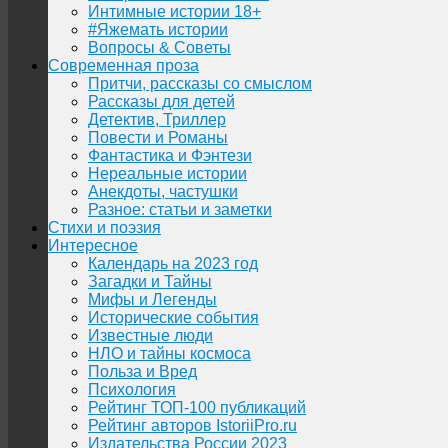
Интимные истории 18+
#Яжемать истории
Вопросы & Советы
Современная проза
Притчи, рассказы со смыслом
Рассказы для детей
Детектив, Триллер
Повести и Романы
Фантастика и Фэнтези
Нереальные истории
Анекдоты, частушки
Разное: статьи и заметки
Стихи и поэзия
Интересное
Календарь на 2023 год
Загадки и Тайны
Мифы и Легенды
Исторические события
Известные люди
НЛО и тайны космоса
Польза и Вред
Психология
Рейтинг ТОП-100 публикаций
Рейтинг авторов IstoriiPro.ru
Издательства России 2023