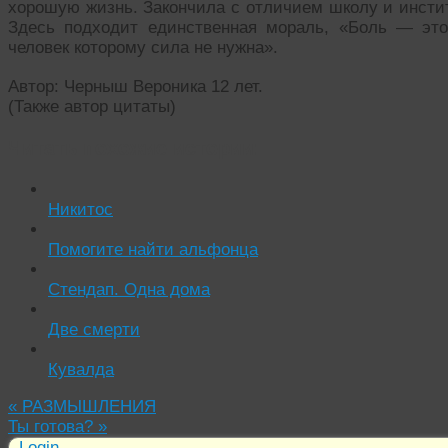
хорошую жизнь. Закончила с отличием школу и инстит
Здесь подходит единственная мораль, «Боль — это
человек которому сила не нужна».
Автор: Черныш Вероника 12 лет.
(Также автор цитаты)
Читать похожие истории:
Никитос
Помогите найти альфонца
Стендап. Одна дома
Две смерти
Кувалда
«
РАЗМЫШЛЕНИЯ
Ты готова?
»
Login