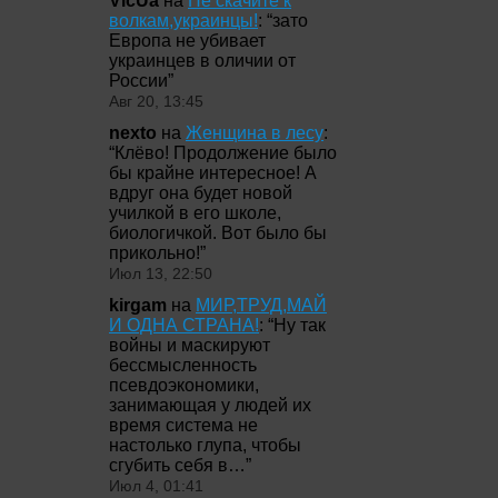
VicUa
на
Не скачите к
волкам,украинцы!
: “
зато
Европа не убивает
украинцев в оличии от
России
”
Авг 20, 13:45
nexto
на
Женщина в лесу
:
“
Клёво! Продолжение было
бы крайне интересное! А
вдруг она будет новой
училкой в его школе,
биологичкой. Вот было бы
прикольно!
”
Июл 13, 22:50
kirgam
на
МИР,ТРУД,МАЙ
И ОДНА СТРАНА!
: “
Ну так
войны и маскируют
бессмысленность
псевдоэкономики,
занимающая у людей их
время система не
настолько глупа, чтобы
сгубить себя в…
”
Июл 4, 01:41