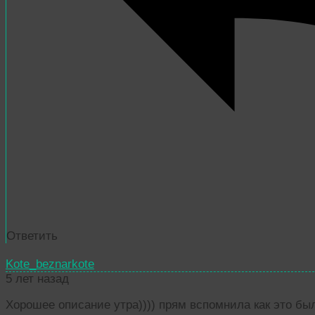
Ответить
Kote_beznarkote
5 лет назад
Хорошее описание утра)))) прям вспомнила как это был