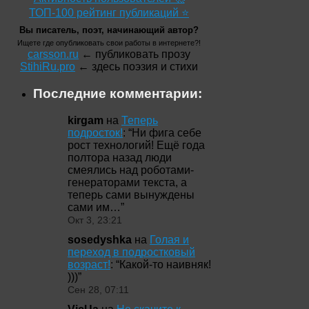
ТОП-100 рейтинг публикаций ⭐
Вы писатель, поэт, начинающий автор?
Ищете где опубликовать свои работы в интернете?!
carsson.ru
← публиковать прозу
StihiRu.pro
← здесь поэзия и стихи
Последние комментарии:
kirgam
на
Теперь
подросток!
: “
Ни фига себе
рост технологий! Ещё года
полтора назад люди
смеялись над роботами-
генераторами текста, а
теперь сами вынуждены
сами им…
”
Окт 3, 23:21
sosedyshka
на
Голая и
переход в подростковый
возраст!
: “
Какой-то наивняк!
)))
”
Сен 28, 07:11