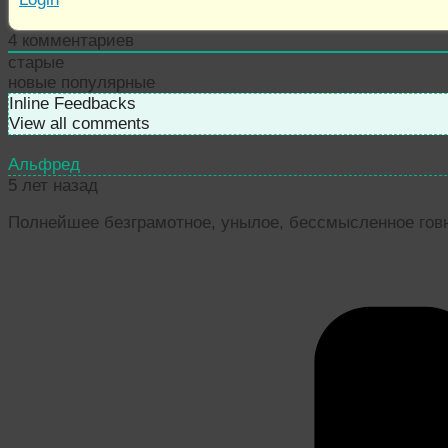
4
комментариев
старые
новые
популярные
Inline Feedbacks
View all comments
Альфред
5 лет назад
Полнейшее безграмотное, унылое, бессмысленное говн