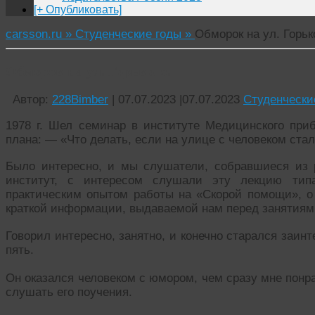
[+ Опубликовать]
carsson.ru »
Студенческие годы »
Обморок на ул. Горьк
Обморок на ул. Горького.
Автор:
228Bimber
|
07.07.2023
|
07.07.2023
Студенчески
1978 г. Шел семинар в институте Медицинского при
плана: — «Что делать, если на улице с человеком стал
Было интересно, и мы слушатели, собравшиеся из
институт, с интересом слушали эту лекцию тип
практическим опытом работы на «Скорой помощи», 
краткой информации, выдаваемой нам перед заняти
Говорил интересно, занятно, и конечно старался заин
пять.
Он оказался человеком с юмором, чем сразу мне понр
слушать его поучения.