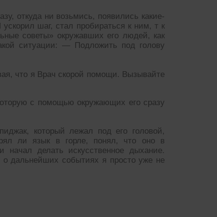
азу, откуда ни возьмись, появились какие-
 ускорил шаг, стал пробираться к ним, т к
ьные советы» окружавших его людей, как
такой ситуации: — Подложить под голову
вая, что я Врач скорой помощи. Вызывайте
которую с помощью окружающих его сразу
пиджак, который лежал под его головой,
трял ли язык в горле, понял, что оно в
и начал делать искусственное дыхание.
и о дальнейших событиях я просто уже не