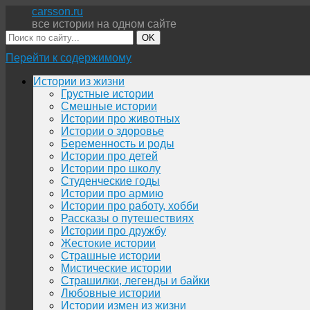
carsson.ru
все истории на одном сайте
OK
Перейти к содержимому
Истории из жизни
Грустные истории
Смешные истории
Истории про животных
Истории о здоровье
Беременность и роды
Истории про детей
Истории про школу
Студенческие годы
Истории про армию
Истории про работу, хобби
Рассказы о путешествиях
Истории про дружбу
Жестокие истории
Страшные истории
Мистические истории
Страшилки, легенды и байки
Любовные истории
Истории измен из жизни