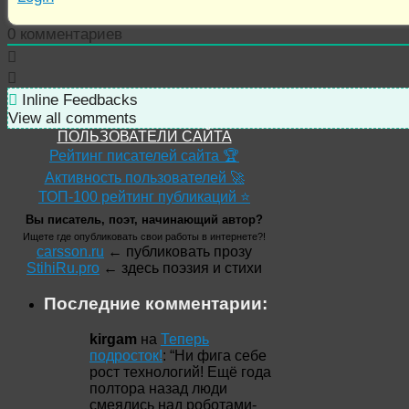
0
комментариев
Inline Feedbacks
View all comments
ПОЛЬЗОВАТЕЛИ САЙТА
Рейтинг писателей сайта 🏆
Активность пользователей 🚀
ТОП-100 рейтинг публикаций ⭐
Вы писатель, поэт, начинающий автор?
Ищете где опубликовать свои работы в интернете?!
carsson.ru
← публиковать прозу
StihiRu.pro
← здесь поэзия и стихи
Последние комментарии:
kirgam
на
Теперь
подросток!
: “
Ни фига себе
рост технологий! Ещё года
полтора назад люди
смеялись над роботами-