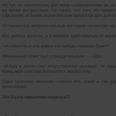
Но тут, по непонятным для меня соображениям, не по 
во время его рассказа. Он понял, что хочу его прерв
серьезном, и более значительным вопросом для допол
Остановился, вопросительным взглядом посмотрел на 
Все ребята затихли, и я немного хрипловатым от волн
-«А скажите, в это время кто-нибудь помогал Вам»?
Мгновенный ответ был утвердительным: — «Да».
-«Когда я делал ему искусственное дыхание, то при
конец мой галстука болтался и мешал мне.
Один мужчина, вежливо схватил его, отвел и так дер
пальчиками.
Это была серьезная подмога!!!