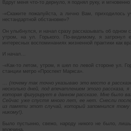
Вдруг меня что-то дернуло, я поднял руку, и мгновенн
-«Скажите пожалуйста, а лично Вам, приходилось у
нестандартной обстановке»?
Он улыбнулся, и начал сразу рассказывать об одном 
утром, на ул. Горького. По-видимому, я затронул
интересных воспоминаниях жизненной практики как вр
И начал…
-«Как-то летом, утром, я шел по левой стороне ул. Г
станции метро «Проспект Маркса».
… (почему так точно указываю это место в рассказе
несколько дней, под впечатлением этого рассказа, я
которая фигурирует в данном рассказе. Мне было 
Сейчас уже спустя много лет, ее нет. Снесли после
из памяти этот случай, который запомнился тому 
никому!).
Было пустынно, свежо, народу никого не было, лиш
мужчина.