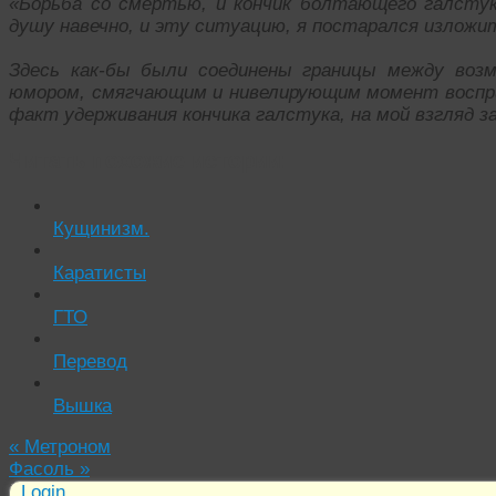
«Борьба со смертью, и кончик болтающего галст
душу навечно, и эту ситуацию, я постарался изложи
Здесь как-бы были соединены границы между воз
юмором, смягчающим и нивелирующим момент воспр
факт удерживания кончика галстука, на мой взгляд 
Читать похожие истории:
Кущинизм.
Каратисты
ГТО
Перевод
Вышка
«
Метроном
Фасоль
»
Login