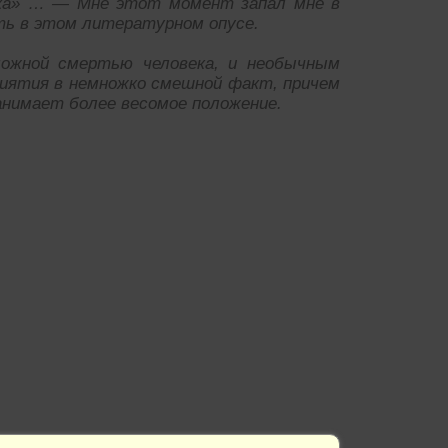
ука» … — Мне этот момент запал мне в
ть в этом литературном опусе.
можной смертью человека, и необычным
иятия в немножко смешной факт, причем
занимает более весомое положение.