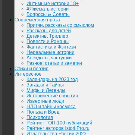
Интимные истории 18+
#Яжемать истории
Вопросы & Советы
Современная проза
Притчи, рассказы со смыслом
Рассказы для детей
Детектив, Триллер
Повести и Романы
Фантастика и Фэнтези
Нереальные истории
Анекдоты, частушки
Разное: статьи и заметки
Стихи и поэзия
Интересное
Календарь на 2023 год
Загадки и Тайны
Мифы и Легенды
Исторические события
Известные люди
НЛО и тайны космоса
Польза и Вред
Психология
Рейтинг ТОП-100 публикаций
Рейтинг авторов IstoriiPro.ru
Издательства России 2023