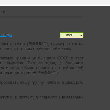
ого.
е годы
боростроения (ВНИИМП), примерно такого
о плохо, и с ним случился обморок».
 разных краев еще бывшего СССР в этот
а семинара. Вел ее врач, с большим
о чем можно было прочитать в небольшой
ями администрацией ВНИИМПа.
тересовать нашу группу человек в двадцать
авился, и поэтому я старался внимательно