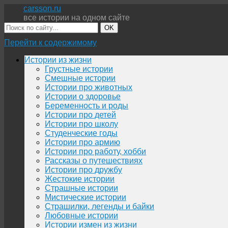
carsson.ru
все истории на одном сайте
OK
Перейти к содержимому
Истории из жизни
Грустные истории
Смешные истории
Истории про животных
Истории о здоровье
Беременность и роды
Истории про детей
Истории про школу
Студенческие годы
Истории про армию
Истории про работу, хобби
Рассказы о путешествиях
Истории про дружбу
Жестокие истории
Страшные истории
Мистические истории
Страшилки, легенды и байки
Любовные истории
Истории измен из жизни