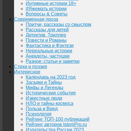
Интимные истории 18+
#Яжемать истории
Вопросы & Советы
Современная проза
Притчи, рассказы со смыслом
Рассказы для детей
Детектив, Триллер
Повести и Романы
Фантастика и Фэнтези
Нереальные истории
Анекдоты, частушки
Разное: статьи и заметки
Стихи и поэзия
Интересное
Календарь на 2023 год
Загадки и Тайны
Мифы и Легенды
Исторические события
Известные люди
НЛО и тайны космоса
Польза и Вред
Психология
Рейтинг ТОП-100 публикаций
Рейтинг авторов IstoriiPro.ru
Издательства России 2023