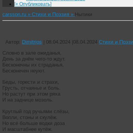
[+ Опубликовать]
carsson.ru »
Стихи и Поэзия »
Нытики
Нытики
Автор:
Dimitrios
|
08.04.2024
|
08.04.2024
Стихи и Поэз
Словно в зале ожиданья,
День за днём чего-то ждут.
Бесконечны их страданья,
Бесконечен неуют.
Беды, горести и страхи,
Грусть, отчаянье и боль.
Но растут при этом ряха
И на заднице мозоль.
Круглый год ручьями слёзы,
Вопли, стоны и скулёж.
Но всё больше водки доза
И масштабнее кутёж.