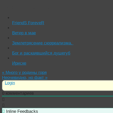
Читать похожие истории:
FriendS ForeveR
Ветер в мае
Землетрясение сюрреализма.
Бог и раскаявшийся душегуб
Ириске
«
Много у родины горя
Неочевидно, но факт
»
Login
0
комментариев
Inline Feedbacks