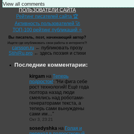
View all comments
ПОЛЬЗОВАТЕЛИ САЙТА
Рейтинг писателей сайта 🏆
Активность пользователей 🚀
ТОП-100 рейтинг публикаций ⭐
Вы писатель, поэт, начинающий автор?
Ищете где опубликовать свои работы в интернете?!
carsson.ru
← публиковать прозу
StihiRu.pro
← здесь поэзия и стихи
Последние комментарии:
kirgam
на
Теперь
подросток!
: “
Ни фига себе
рост технологий! Ещё года
полтора назад люди
смеялись над роботами-
генераторами текста, а
теперь сами вынуждены
сами им…
”
Окт 3, 23:21
sosedyshka
на
Голая и
переход в подростковый