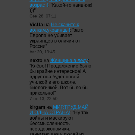
возраст!
: “
Какой-то наивняк!
)))
”
Сен 28, 07:11
VicUa
на
Не скачите к
волкам,украинцы!
: “
зато
Европа не убивает
украинцев в оличии от
России
”
Авг 20, 13:45
nexto
на
Женщина в лесу
:
“
Клёво! Продолжение было
бы крайне интересное! А
вдруг она будет новой
училкой в его школе,
биологичкой. Вот было бы
прикольно!
”
Июл 13, 22:50
kirgam
на
МИР,ТРУД,МАЙ
И ОДНА СТРАНА!
: “
Ну так
войны и маскируют
бессмысленность
псевдоэкономики,
занимающая у людей их