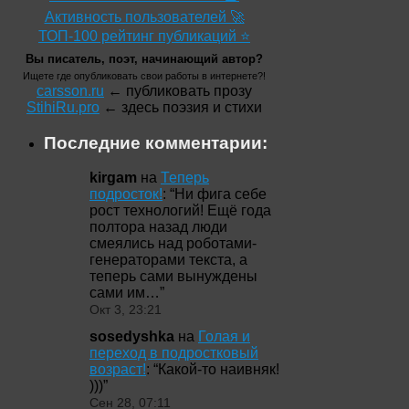
Активность пользователей 🚀
ТОП-100 рейтинг публикаций ⭐
Вы писатель, поэт, начинающий автор?
Ищете где опубликовать свои работы в интернете?!
carsson.ru
← публиковать прозу
StihiRu.pro
← здесь поэзия и стихи
Последние комментарии:
kirgam
на
Теперь
подросток!
: “
Ни фига себе
рост технологий! Ещё года
полтора назад люди
смеялись над роботами-
генераторами текста, а
теперь сами вынуждены
сами им…
”
Окт 3, 23:21
sosedyshka
на
Голая и
переход в подростковый
возраст!
: “
Какой-то наивняк!
)))
”
Сен 28, 07:11