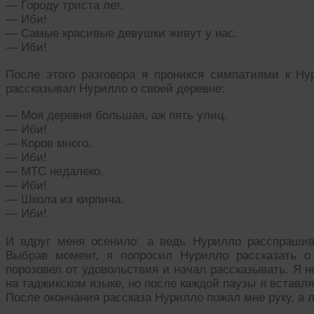
— Городу триста лет.
— Иби!
— Самые красивые девушки живут у нас.
— Иби!
После этого разговора я проникся симпатиями к Ну
рассказывал Нурилло о своей деревне:
— Моя деревня большая, аж пять улиц.
— Иби!
— Коров много.
— Иби!
— МТС недалеко.
— Иби!
— Школа из кирпича.
— Иби!
И вдруг меня осенило: а ведь Нурилло расспрашив
Выбрав момент, я попросил Нурилло рассказать о
порозовел от удовольствия и начал рассказывать. Я н
на таджикском языке, но после каждой паузы я вставл
После окончания рассказа Нурилло пожал мне руку, а 