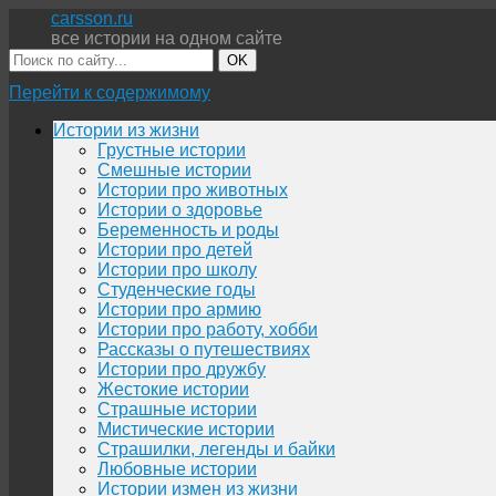
carsson.ru
все истории на одном сайте
OK
Перейти к содержимому
Истории из жизни
Грустные истории
Смешные истории
Истории про животных
Истории о здоровье
Беременность и роды
Истории про детей
Истории про школу
Студенческие годы
Истории про армию
Истории про работу, хобби
Рассказы о путешествиях
Истории про дружбу
Жестокие истории
Страшные истории
Мистические истории
Страшилки, легенды и байки
Любовные истории
Истории измен из жизни