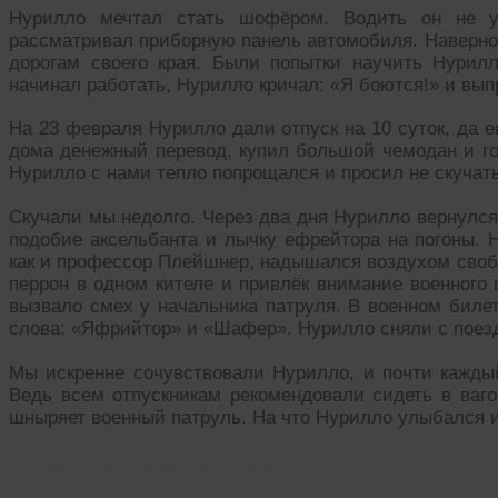
Нурилло мечтал стать шофёром. Водить он не у
рассматривал приборную панель автомобиля. Наверно 
дорогам своего края. Были попытки научить Нурил
начинал работать, Нурилло кричал: «Я боются!» и вып
На 23 февраля Нурилло дали отпуск на 10 суток, да 
дома денежный перевод, купил большой чемодан и го
Нурилло с нами тепло попрощался и просил не скучать
Скучали мы недолго. Через два дня Нурилло вернулся 
подобие аксельбанта и лычку ефрейтора на погоны. 
как и профессор Плейшнер, надышался воздухом своб
перрон в одном кителе и привлёк внимание военного 
вызвало смех у начальника патруля. В военном биле
слова: «Яфрийтор» и «Шафер». Нурилло сняли с поезд
Мы искренне сочувствовали Нурилло, и почти кажды
Ведь всем отпускникам рекомендовали сидеть в ваго
шныряет военный патруль. На что Нурилло улыбался 
Читать похожие истории: