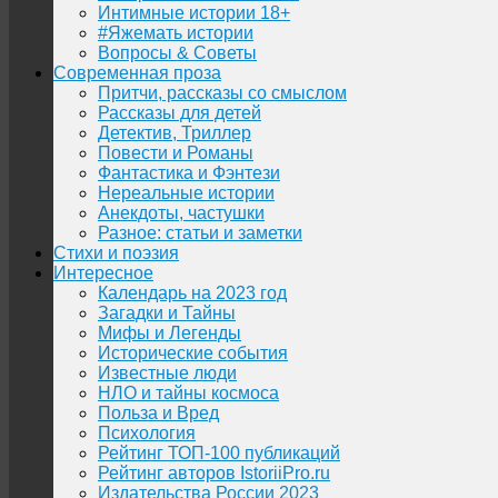
Интимные истории 18+
#Яжемать истории
Вопросы & Советы
Современная проза
Притчи, рассказы со смыслом
Рассказы для детей
Детектив, Триллер
Повести и Романы
Фантастика и Фэнтези
Нереальные истории
Анекдоты, частушки
Разное: статьи и заметки
Стихи и поэзия
Интересное
Календарь на 2023 год
Загадки и Тайны
Мифы и Легенды
Исторические события
Известные люди
НЛО и тайны космоса
Польза и Вред
Психология
Рейтинг ТОП-100 публикаций
Рейтинг авторов IstoriiPro.ru
Издательства России 2023