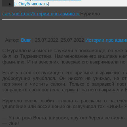
[+ Опубликовать]
carsson.ru »
Истории про армию »
Нурилло
Нурилло
Автор:
Buer
|
25.07.2022
|
25.07.2022
Истории про арм
С Нурилло мы вместе служили в пожкоманде, он уже от
был из Таджикистана. Наименование его кишлака никт
фамилию. И на вечерних поверках его выкрикивали по
Если у всех сослуживцев его призыва выражение л
добродушно улыбался. Он никого не унижал, не от
портянки и чистить сапоги. Только с заправкой по
заправлять свою постель, сержант на него накричал и
Нурилло очень любил слушать рассказы о населён
удивление или восхищение он озвучивал так: «Иби!» Я
— У нас река Волга, широкая, другого берега не видно.
— Иби!