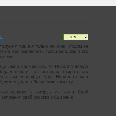
ию
служил год, а я только начинал. Родом он
о не мог выговорить правильно, как и его
 имени.
ица было надменным, то Нурилло всегда
бирал деньги, не заставлял стирать его
стели вышел конфуз. Едва Нурилло начал
 Нурилло ушёл в Ленинскую комнату.
ных пунктах, в которых мы жили. Своё
 запомнил свой рассказ о Сызрани: