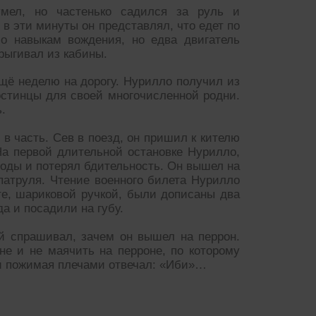
мел, но частенько садился за руль и
в эти минуты он представлял, что едет по
ло навыкам вождения, но едва двигатель
рыгивал из кабины.
ещё неделю на дорогу. Нурилло получил из
стинцы для своей многочисленной родни.
.
в часть. Сев в поезд, он пришил к кителю
На первой длительной остановке Нурилло,
оды и потерял бдительность. Он вышел на
патруля. Чтение военного билета Нурилло
те, шариковой ручкой, были дописаны два
а и посадили на губу.
й спрашивал, зачем он вышел на перрон.
не и не маячить на перроне, по которому
и пожимая плечами отвечал: «Иби»…