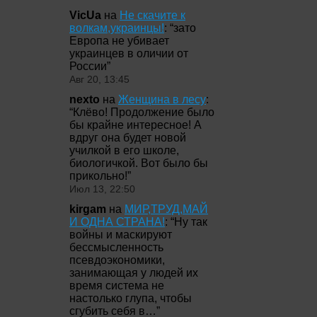
VicUa
на
Не скачите к
волкам,украинцы!
: “
зато
Европа не убивает
украинцев в оличии от
России
”
Авг 20, 13:45
nexto
на
Женщина в лесу
:
“
Клёво! Продолжение было
бы крайне интересное! А
вдруг она будет новой
училкой в его школе,
биологичкой. Вот было бы
прикольно!
”
Июл 13, 22:50
kirgam
на
МИР,ТРУД,МАЙ
И ОДНА СТРАНА!
: “
Ну так
войны и маскируют
бессмысленность
псевдоэкономики,
занимающая у людей их
время система не
настолько глупа, чтобы
сгубить себя в…
”