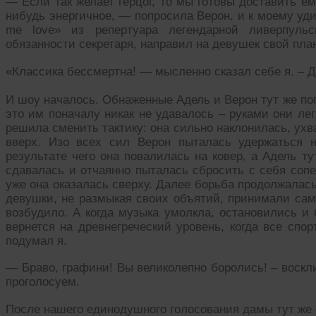
— Если так желает герцог, то мы готовы доставить ем
нибудь энергичное, — попросила Верон, и к моему уд
me love» из репертуара легендарной ливерпульс
обязанности секретаря, направил на девушек свой пла
«Классика бессмертна! — мысленно сказал себе я. – 
И шоу началось. Обнаженные Адель и Верон тут же поп
это им поначалу никак не удавалось – руками они лег
решила сменить тактику: она сильно наклонилась, ухв
вверх. Изо всех сил Верон пыталась удержаться н
результате чего она повалилась на ковер, а Адель ту
сдавалась и отчаянно пыталась сбросить с себя сопер
уже она оказалась сверху. Далее борьба продолжалас
девушки, не размыкая своих объятий, принимали сам
возбудило. А когда музыка умолкла, остановились и 
вернется на древнегреческий уровень, когда все сп
подумал я.
— Браво, графини! Вы великолепно боролись! – воскли
проголосуем.
После нашего единодушного голосования дамы тут же 