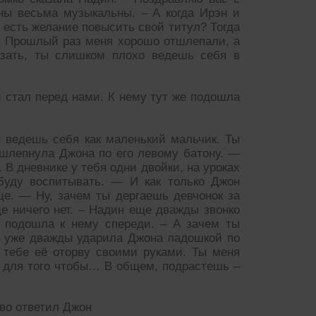
ны весьма музыкальны. – А когда Ирэн и
 есть желание повысить свой титул? Тогда
ми. Прошлый раз меня хорошо отшлепали, а
азать, ты слишком плохо ведешь себя в
и стал перед нами. К нему тут же подошла
 ведешь себя как маленький мальчик. Ты
 шлепнула Джона по его левому батону. —
 В дневнике у тебя одни двойки, на уроках
 буду воспитывать. — И как только Джон
це. — Ну, зачем ты дергаешь девчонок за
е ничего нет. – Надин еще дважды звонко
о подошла к нему спереди. – А зачем ты
з уже дважды ударила Джона ладошкой по
 тебе её оторву своими руками. Ты меня
 а для того чтобы… В общем, подрастешь –
иво ответил Джон