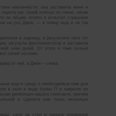
ские наклонности: она заставила меня и
 порола нас своей плетью по спине, ногам
ло по яйцам, отчего я испытал страшную
мне на ухо Джон, — в плену еще и не так
рапоном в задницу, в результате чего тот
рку засунула фаллоимитатор и заставила
мой член рукой. От этого я тоже сильно
вот своей госпожи.
рава от неё, а Джон – слева.
енные еще в среду и необходимые нам для
или в зале в виде буквы П и накрыли их
льная репетиция нашего спектакля, причем
вольной и сделала нам лишь несколько
жды, сели за стол и начали очередное