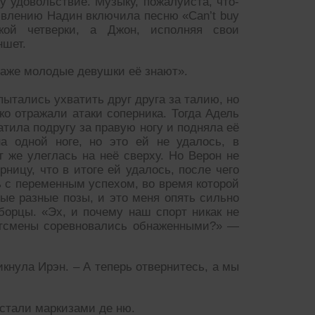
у удовольствие. Музыку, пожалуйста, что-
ивлению Надин включила песню «Can’t buy
кой четверки, а Джон, исполняя свои
ншет.
Даже молодые девушки её знают».
ытались ухватить друг друга за талию, но
ко отражали атаки соперника. Тогда Адель
атила подругу за правую ногу и подняла её
а одной ноге, но это ей не удалось, в
т же улеглась на неё сверху. Но Верон не
ницу, что в итоге ей удалось, после чего
ь с переменным успехом, во время которой
ые разные позы, и это меня опять сильно
борцы. «Эх, и почему наш спорт никак не
ортсмены соревновались обнаженными?» —
кнула Ирэн. – А теперь отвернитесь, а мы
стали маркизами де ню.