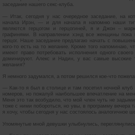
заседание нашего секс-клуба.
— Итак, сегодня у нас очередное заседание, на к
начала Ирэн, — и для начала я напомню наши ти
являются герцогом и герцогиней, я и Джон – мар
графинями. В направлении хэнд все женщины пока 
герцог. Наше заседание предлагаю начать с повышен
кого-то есть на то желание. Кроме того напоминаю, 
имеют право потребовать исполнения одного своего
доминируют. Алекс и Надин, у вас самые высокие т
желания?
Я немного задумался, а потом решился кое-что пожела
— Как-то я был в столице и там посетил ночной клуб
номеров, но пожалуй наибольшее впечатление на мен
Меня это так возбудило, что мой член чуть не задым
тоже с ними побороться, но увы, в программу вечера 
я хочу, чтобы сегодня у нас состоялось аналогичное ш
Упомянутые мной девушки улыбнулись, переглянулись 