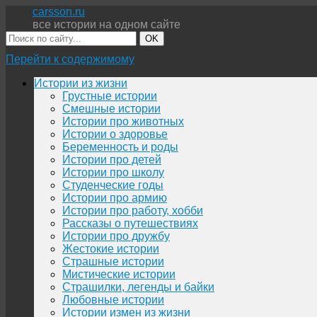
carsson.ru
все истории на одном сайте
OK
Перейти к содержимому
Истории из жизни
Грустные истории
Смешные истории
Истории про животных
Истории о здоровье
Беременность и роды
Истории про детей
Истории про школу
Студенческие годы
Истории про армию
Истории про работу, хобби
Рассказы о путешествиях
Истории про дружбу
Жестокие истории
Страшные истории
Мистические истории
Страшилки, легенды и байки
Любовные истории
Истории измен из жизни