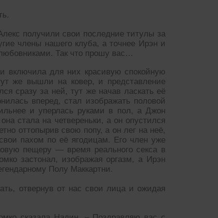
ть.
 Алекс получили свои последние титулы за
угие члены нашего клуба, а точнее Ирэн и
 любовниками. Так что прошу вас…
 и включила для них красивую спокойную
тут же вышли на ковер, и представление
ся сразу за ней, тут же начав ласкать её
лонилась вперед, стал изображать половой
ильнее и уперлась руками в пол, а Джон
она стала на четвереньки, а он опустился
етно оттопырив свою попу, а он лег на неё,
вои пахом по её ягодицам. Его член уже
озовую пещеру — время реального секса в
мко застонал, изображая оргазм, а Ирэн
егендарному Полу Маккартни.
ать, отвернув от нас свои лица и ожидая
омко сказала Надин. – Поздравляю вас с