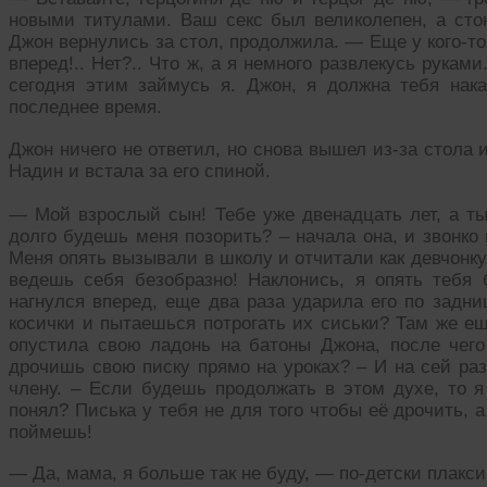
новыми титулами. Ваш секс был великолепен, а сто
Джон вернулись за стол, продолжила. — Еще у кого-то
вперед!.. Нет?.. Что ж, а я немного развлекусь рука
сегодня этим займусь я. Джон, я должна тебя нак
последнее время.
Джон ничего не ответил, но снова вышел из-за стола 
Надин и встала за его спиной.
— Мой взрослый сын! Тебе уже двенадцать лет, а ты
долго будешь меня позорить? – начала она, и звонко
Меня опять вызывали в школу и отчитали как девчонку.
ведешь себя безобразно! Наклонись, я опять тебя
нагнулся вперед, еще два раза ударила его по задни
косички и пытаешься потрогать их сиськи? Там же ещ
опустила свою ладонь на батоны Джона, после чег
дрочишь свою писку прямо на уроках? – И на сей ра
члену. – Если будешь продолжать в этом духе, то я
понял? Писька у тебя не для того чтобы её дрочить,
поймешь!
— Да, мама, я больше так не буду, — по-детски плакс