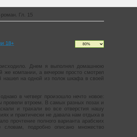
роман. Гл. 15
и 18+
происходило. Днем я выполнял домашнюю
й же компании, а вечером просто смотрел
й нашел на одной из полок шкафа в своей
 однако в четверг произошло нечто новое:
ы провели втроем. В самых разных позах и
скали и трахали во все отверстия нашу
зиях и практически не давала нам отдыха в
тало прочтение полного варианта арабских
ё словам, подробно описано множество