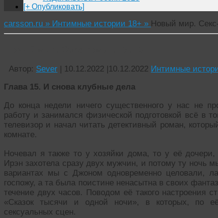
[+ Опубликовать]
carsson.ru »
Интимные истории 18+ »
Новый мир. Секс-
Новый мир. Секс-роман. Гл. 15
Автор:
Sever
|
10.12.2022
|
10.12.2022
Интимные истори
Глава 15. И снова клубные дела
До конца недели ничего существенного у нас не 
работу и занимался физической подготовкой всё в то
телевизор и начал читать детективный роман, которы
комнате.
Ночевал я также то у хозяйки дома, то у её дочери,
Ирэн захотела сразу двух мужчин, и потому ту ночь м
вариантах мы с Джоном одновременно целовали, ла
госпожу, а та была поистине ненасытна в своих фанта
течение двух часов. Поводом её такого настроения с
«Сказок тысячи и одной ночи», в которых, по е
сексуальных сцен.