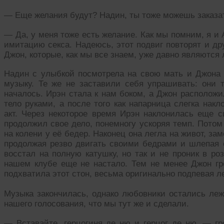
— Еще желания будут? Надин, ты тоже можешь заказа
— Да, у меня тоже есть желание. Как мы помним, я и
имитацию секса. Надеюсь, этот подвиг повторят и др
Джон, которые, как мы все знаем, уже давно являются
Надин с улыбкой посмотрела на свою мать и Джона
музыку. Те же не заставили себя упрашивать: они 
началось. Ирэн стала к нам боком, а Джон расположил
тело руками, а после того как напарница слегка нак
акт. Через некоторое время Ирэн наклонилась еще с
продолжил свое дело, понемногу ускоряя темп. Потом 
на колени у её бедер. Наконец она легла на живот, зам
продолжая резво двигать своими бедрами и шлепая с
восстал на полную катушку, но так и не проник в р
нашем клубе еще не настало. Тем не менее Джон гро
подхватила этот стон, весьма оригинально подпевая л
Музыка закончилась, однако любовники остались леж
нашего голосования, что мы тут же и сделали.
— Вставайте, герцогиня де ню и герцог де ню, — гр