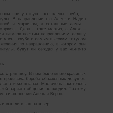
отором присутствуют все члены клуба, —
тулы. В направлении ню Алекс и Надин
кизой и маркизом, а остальные дамы –
маркизы, Джон – тоже маркиз, а Алекс –
ия титулов по этим направлениям, если у
что члены клуба с самым высоким титулом
 желания по направлению, в котором они
итулы, будут ли сегодня у вас какие-то
ть.
 со стрип-шоу. В нем было много красивых
я произвела борьба обнаженных девушек.
ился в моих штанах. Мне очень захотелось
такой вариант общения не входил. Поэтому
оу в исполнении Адель и Верон.
и вышли в зал на ковер.