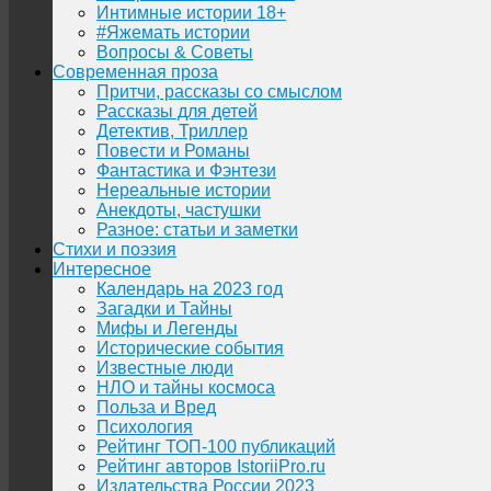
Интимные истории 18+
#Яжемать истории
Вопросы & Советы
Современная проза
Притчи, рассказы со смыслом
Рассказы для детей
Детектив, Триллер
Повести и Романы
Фантастика и Фэнтези
Нереальные истории
Анекдоты, частушки
Разное: статьи и заметки
Стихи и поэзия
Интересное
Календарь на 2023 год
Загадки и Тайны
Мифы и Легенды
Исторические события
Известные люди
НЛО и тайны космоса
Польза и Вред
Психология
Рейтинг ТОП-100 публикаций
Рейтинг авторов IstoriiPro.ru
Издательства России 2023