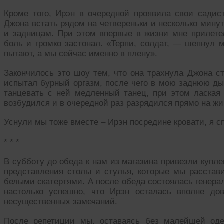
Кроме того, Ирэн в очередной проявила свои садист
Джона встать рядом на четвереньки и несколько минут
и задницам. При этом впервые в жизни мне прилете
боль и громко застонал. «Терпи, солдат, — шепнул 
пытают, а мы сейчас именно в плену».
Закончилось это шоу тем, что она трахнула Джона ст
испытал бурный оргазм, после чего в мою заднюю ды
танцевать с ней медленный танец, при этом лаская 
возбудился и в очередной раз разрядился прямо на жи
Уснули мы тоже вместе – Ирэн посредине кровати, я сп
* * *
В субботу до обеда к нам из магазина привезли купл
представления столы и стулья, которые мы расстав
белыми скатертями. А после обеда состоялась генера
настолько успешно, что Ирэн осталась вполне до
несущественных замечаний.
После репетиции мы, оставаясь без малейшей оде