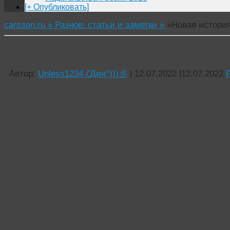
[+ Опубликовать]
carsson.ru »
Разное: статьи и заметки »
»Новая история
»Новая история, о новой любви»
Автор:
Unless1234 ζДин°)))彡
|
12.07.2022
|
12.07.2022
Once Upon a Time 