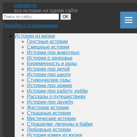
carsson.ru
все истории на одном сайте
OK
Перейти к содержимому
Истории из жизни
Грустные истории
Смешные истории
Истории про животных
Истории о здоровье
Беременность и роды
Истории про детей
Истории про школу
Студенческие годы
Истории про армию
Истории про работу, хобби
Рассказы о путешествиях
Истории про дружбу
Жестокие истории
Страшные истории
Мистические истории
Страшилки, легенды и байки
Любовные истории
Истории измен из жизни