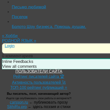
Письмо любимой
Поселок
Болото Шоу бизнеса. Помощь душам.
«
Хобби
РОДНОЙ ЯЗЫК
»
Login
0
комментариев
Inline Feedbacks
View all comments
ПОЛЬЗОВАТЕЛИ САЙТА
Рейтинг писателей сайта 🏆
Активность пользователей 🚀
ТОП-100 рейтинг публикаций ⭐
Вы писатель, поэт, начинающий автор?
Ищете где опубликовать свои работы в интернете?!
carsson.ru
← публиковать прозу
StihiRu.pro
← здесь поэзия и стихи