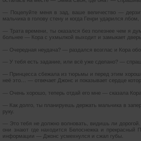
осталась на месте — Эмма Свон, где она? — спрашива
— Поцелуйте меня в зад, ваше величество — дерзи
мальчика в голову стену и когда Генри ударился лбом,
— Трата времени, ты оказался без полезнее чем я дум
больнее — Кора с ухмылкой выходит и замыкает дверь
— Очередная неудача? — раздался возглас и Кора обо
— У тебя есть задание, или всё уже сделано? — спра
— Принцесса сбежала из тюрьмы и перед этим хорошен
неё это… — отвечает Джонс и показывает сердце кото
— Очень хорошо, теперь отдай его мне — сказала Кора
— Как долго, ты планируешь держать мальчика в запе
руку.
— Это тебя не должно волновать, видишь ли дорогой.
они знают где находится Белоснежка и прекрасный П
информации — Джонс усмехнулся и сжал губы.