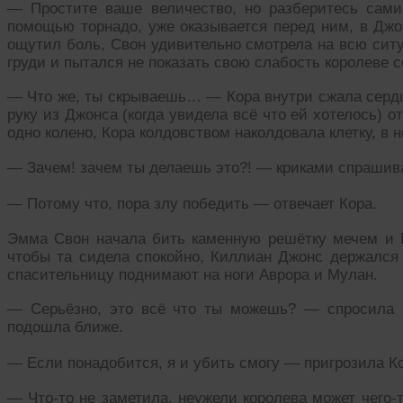
— Простите ваше величество, но разберитесь сам
помощью торнадо, уже оказывается перед ним, в Джон
ощутил боль, Свон удивительно смотрела на всю сит
груди и пытался не показать свою слабость королеве 
— Что же, ты скрываешь… — Кора внутри сжала сердце
руку из Джонса (когда увидела всё что ей хотелось) о
одно колено, Кора колдовством наколдовала клетку, в 
— Зачем! зачем ты делаешь это?! — криками спрашив
— Потому что, пора злу победить — отвечает Кора.
Эмма Свон начала бить каменную решётку мечем и 
чтобы та сидела спокойно, Киллиан Джонс держался 
спасительницу поднимают на ноги Аврора и Мулан.
— Серьёзно, это всё что ты можешь? — спросила 
подошла ближе.
— Если понадобится, я и убить смогу — пригрозила К
— Что-то не заметила, неужели королева может чего