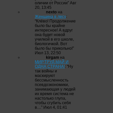
оличии от России
”
Авг
20, 13:45
nexto
на
Женщина в лесу
:
“
Клёво! Продолжение
было бы крайне
интересное! А вдруг
она будет новой
училкой в его школе,
биологичкой. Вот
было бы прикольно!
”
Июл 13, 22:50
kirgam
на
МИР,ТРУД,МАЙ И
ОДНА СТРАНА!
: “
Ну
так войны и
маскируют
бессмысленность
псевдоэкономики,
занимающая у людей
их время система не
настолько глупа,
чтобы сгубить себя
в…
”
Июл 4, 01:41