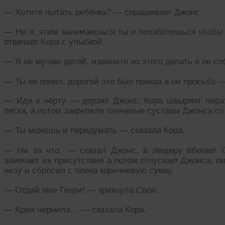
— Хотите пытать ребёнка? — спрашивает Джонс.
— Не я, этим занимаешься ты и позаботишься чтобы
отвечает Кора с улыбкой.
— Я не мучаю детей, извините но этого делать я не с
— Ты не понял, дорогой это был приказ а ни просьба —
— Иди к чёрту — дерзит Джонс, Кора швыряет пира
песка, а потом закрепили плечевые суставы Джонса со
— Ты можешь и передумать — сказала Кора.
— Ни за что, — сказал Джонс, в пещеру вбегает С
замечает их присутствие а потом отпускает Джонса, п
низу и сбросил с плеча коричневую сумку.
— Отдай мне Генри! — крикнула Свон.
— Крюк чернила… — сказала Кора.