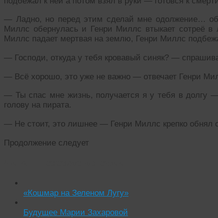
подбежал к ней а потом взял в руки — готовся к смерт
— Ладно, но перед этим сделай мне одолжение… об
Миллс обернулась и Генри Миллс втыкает сотреё в 
Миллс падает мертвая на землю, Генри Миллс подбежа
— Господи, откуда у тебя кровавый синяк? — спрашив
— Всё хорошо, это уже не важно — отвечает Генри Ми
— Ты спас мне жизнь, получается я у тебя в долгу 
голову на пирата.
— Не стоит, это лишнее — Генри Миллс крепко обнял 
Продолжение следует
Читать похожие истории:
«Кошмар на Зеленом Лугу»
Будущее Марии Захаровой