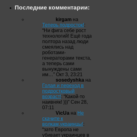
Последние комментарии:
kirgam
на
Теперь подросток!
:
“
Ни фига себе рост
технологий! Ещё года
полтора назад люди
смеялись над
роботами-
генераторами текста,
а теперь сами
вынуждены сами
им…
”
Окт 3, 23:21
sosedyshka
на
Голая и переход в
подростковый
возраст!
: “
Какой-то
наивняк! )))
”
Сен 28,
07:11
VicUa
на
Не
скачите к
волкам,украинцы!
:
“
зато Европа не
убивает украинцев в