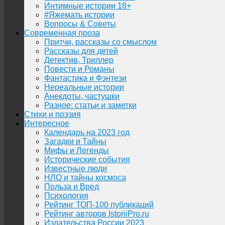
Интимные истории 18+
#Яжемать истории
Вопросы & Советы
Современная проза
Притчи, рассказы со смыслом
Рассказы для детей
Детектив, Триллер
Повести и Романы
Фантастика и Фэнтези
Нереальные истории
Анекдоты, частушки
Разное: статьи и заметки
Стихи и поэзия
Интересное
Календарь на 2023 год
Загадки и Тайны
Мифы и Легенды
Исторические события
Известные люди
НЛО и тайны космоса
Польза и Вред
Психология
Рейтинг ТОП-100 публикаций
Рейтинг авторов IstoriiPro.ru
Издательства России 2023