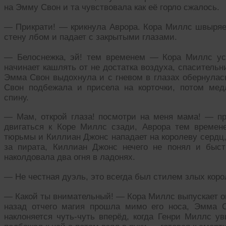
на Эмму Свон и та чувствовала как её горло сжалось.
— Прикрати! — крикнула Аврора. Кора Миллс швыряет
стену лбом и падает с закрытыми глазами.
— Белоснежка, эй! тем временем — Кора Миллс ус
начинает кашлять от не достатка воздуха, спаситель
Эмма Свон выдохнула и с гневом в глазах обернулас
Свон подбежала и присела на корточки, потом мед
спину.
— Мам, открой глаза! посмотри на меня мама! — п
двигаться к Коре Миллс сзади, Аврора тем времен
тюрьмы и Киллиан Джонс нападает на королеву сердц,
за пирата, Киллиан Джонс нечего не понял и быст
наколдовала два огня в ладонях.
— Не честная дуэль, это всегда был стилем злых кор
— Какой ты внимательный! — Кора Миллс выпускает о
назад отчего магия прошла мимо его носа, Эмма 
наклоняется чуть-чуть вперёд, когда Генри Миллс ув