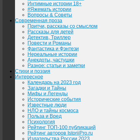
Интимные истории 18+
#Яжемать истории
Вопросы & Советы
Современная проза
Притчи, рассказы со смыслом
Рассказы для детей
Детектив, Триллер
Повести и Романы
Фантастика и Фэнтези
Нереальные истории
Анекдоты, частушки
Разное: статьи и заметки
Стихи и поэзия
Интересное
Календарь на 2023 год
Загадки и Тайны
Мифы и Легенды
Исторические события
Известные люди
НЛО и тайны космоса
Польза и Вред
Психология
Рейтинг ТОП-100 публикаций
Рейтинг авторов IstoriiPro.ru
Издательства России 2023