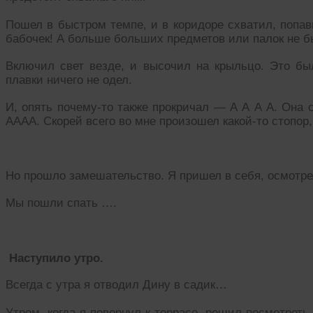
Пошел в быстром темпе, и в коридоре схватил, попав
бабочек! А больше больших предметов или палок не б
Включил свет везде, и высочил на крыльцо. Это бы
плавки ничего не одел.
И, опять почему-то также прокричал — А А А А. Она 
АААА. Скорей всего во мне произошел какой-то стопор,
Но прошло замешательство. Я пришел в себя, осмотрел
Мы пошли спать ….
Наступило утро.
Всегда с утра я отводил Дину в садик…
Утром, когда я повернул к террасе, решил посмотреть