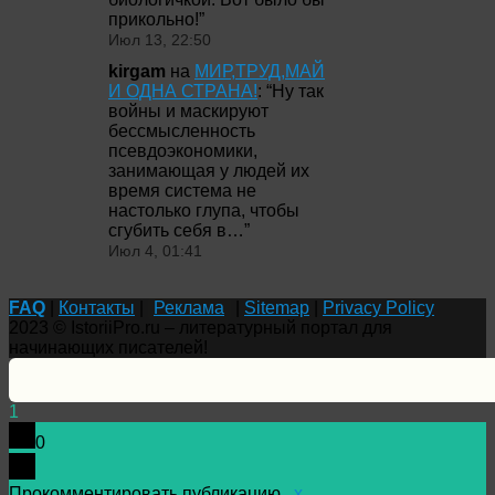
прикольно!
”
Июл 13, 22:50
kirgam
на
МИР,ТРУД,МАЙ
И ОДНА СТРАНА!
: “
Ну так
войны и маскируют
бессмысленность
псевдоэкономики,
занимающая у людей их
время система не
настолько глупа, чтобы
сгубить себя в…
”
Июл 4, 01:41
FAQ
|
Контакты
|
Реклама
|
Sitemap
|
Privacy Policy
2023 © IstoriiPro.ru – литературный портал для
начинающих писателей!
1
0
Прокомментировать публикацию...
x