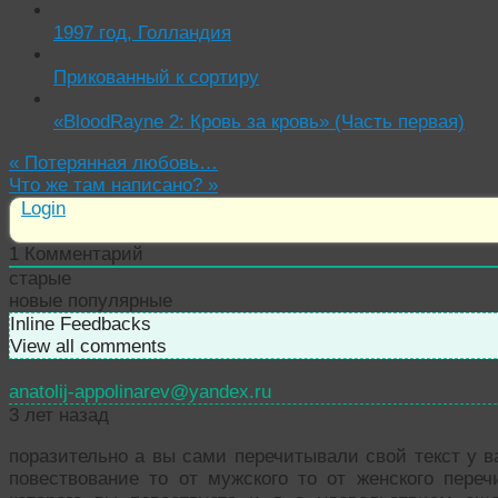
1997 год, Голландия
Прикованный к сортиру
«BloodRayne 2: Кровь за кровь» (Часть первая)
«
Потерянная любовь…
Что же там написано?
»
Login
1
Комментарий
старые
новые
популярные
Inline Feedbacks
View all comments
anatolij-appolinarev@yandex.ru
3 лет назад
поразительно а вы сами перечитывали свой текст у в
повествование то от мужского то от женского переч