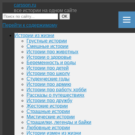
carsson.ru
все истории на одном сайте
OK
Перейти к содержимому
Истории из жизни
Грустные истории
Смешные истории
Истории про животных
Истории о здоровье
Беременность и роды
Истории про детей
Истории про школу
Студенческие годы
Истории про армию
Истории про работу, хобби
Рассказы о путешествиях
Истории про дружбу
Жестокие истории
Страшные истории
Мистические истории
Страшилки, легенды и байки
Любовные истории
Истории измен из жизни