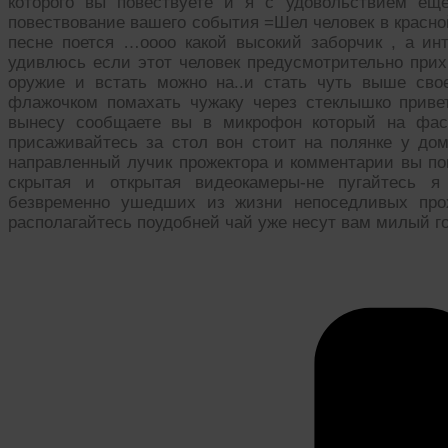
которого вы повествуете и я с удовольствием ещ
повествование вашего события =Шел человек в красно
песне поется …оооо какой высокий заборчик , а инт
удивлюсь если этот человек предусмотрительно прих
оружие и встать можно на..и стать чуть выше сво
флажочком помахать чужаку через стеклышко приве
вынесу сообщаете вы в микрофон который на фа
присаживайтесь за стол вон стоит на полянке у д
направленный лучик прожектора и комментарии вы по
скрытая и открытая видеокамеры-не пугайтесь 
безвременно ушедших из жизни непоседливых прох
располагайтесь поудобней чай уже несут вам милый г