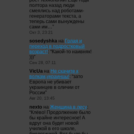
полтора назад люди
смеялись над роботами-
генераторами текста, а
теперь сами вынуждены
сами им…
”
Окт 3, 23:21
sosedyshka
на
Голая и
переход в подростковый
возраст!
: “
Какой-то наивняк!
)))
”
Сен 28, 07:11
VicUa
на
Не скачите к
волкам,украинцы!
: “
зато
Европа не убивает
украинцев в оличии от
России
”
Авг 20, 13:45
nexto
на
Женщина в лесу
:
“
Клёво! Продолжение было
бы крайне интересное! А
вдруг она будет новой
училкой в его школе,
биологичкой. Вот было бы