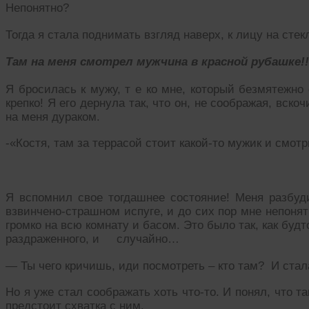
Непонятно?
Тогда я стала поднимать взгляд наверх, к лицу на стек
Там на меня смотрел мужчина в красной рубашке!!
Я бросилась к мужу, т е ко мне, который безмятежно 
крепко! Я его дернула так, что он, не соображая, вскоч
на меня дураком.
-«Костя, там за террасой стоит какой-то мужик и смотр
Я вспомнил свое тогдашнее состояние! Меня разбуди
взвинчено-страшном испуге, и до сих пор мне непоня
громко на всю комнату и басом. Это было так, как буд
раздраженного, и случайно…
— Ты чего кричишь, иди посмотреть – кто там? И стал
Но я уже стал соображать хоть что-то. И понял, что 
предстоит схватка с ним.