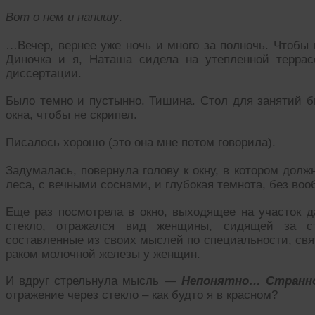
Вот о нем и напишу
.
…Вечер, вернее уже ночь и много за полночь. Чтобы
Диночка и я, Наташа сидела на утепленной терра
диссертации.
Было темно и пустынно. Тишина. Стол для занятий б
окна, чтобы не скрипел.
Писалось хорошо (это она мне потом говорила).
Задумалась, повернула голову к окну, в котором долж
леса, с вечными соснами, и глубокая темнота, без воо
Еще раз посмотрела в окно, выходящее на участок д
стекло, отражался вид женщины, сидящей за ст
составленные из своих мыслей по специальности, свя
раком молочной железы у женщин.
И вдруг стрельнула мысль —
Непонятно… Стран
отражение через стекло – как будто я в красном?