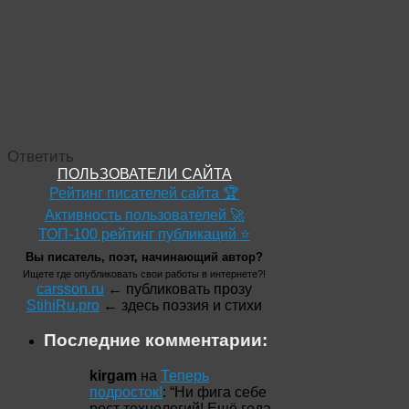
Ответить
ПОЛЬЗОВАТЕЛИ САЙТА
Рейтинг писателей сайта 🏆
Активность пользователей 🚀
ТОП-100 рейтинг публикаций ⭐
Вы писатель, поэт, начинающий автор?
Ищете где опубликовать свои работы в интернете?!
carsson.ru
← публиковать прозу
StihiRu.pro
← здесь поэзия и стихи
Последние комментарии:
kirgam
на
Теперь
подросток!
: “
Ни фига себе
рост технологий! Ещё года