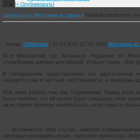
[+ Опубликовать]
carsson.ru »
Жестокие истории »
Ночной посетитель ч
Ночной посетитель через окно…
Автор:
228Bimber
|
27.03.2023
|
27.03.2023
Жестокие ис
62-я Московская гор больница. Недалеко от Мос
служебными дачами для врачей. И было такое. Мне пр
В сегодняшнем представлении эти двухэтажные н
находятся уже в частной собственности, и переданы в
Моя жена работа там зав. отделением. Перед этим за
было понятно, что ей нужно будет повышать свои зна
на историях болезни онкобольных, на которых и спец
Вспомнился один случай, немного страшноватый.
заставил волноваться нас, хотя все окончилось дос