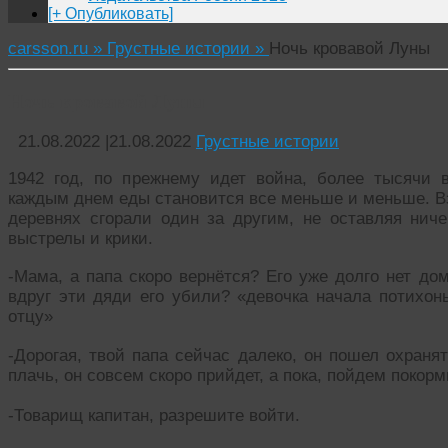
[+ Опубликовать]
carsson.ru »
Грустные истории »
Ночь кровавой Луны
Ночь кровавой Луны
21.08.2022
|
21.08.2022
Грустные истории
1942 год, по прежнему идет война, более тысячи в
каждым днем еды становится все меньше и меньше. Вз
деревнях сгорали один за другим, не оставляя ни
выстрелы и крики.
-Мама, а папа скоро вернётся? Его уже долго нет до
вдруг эти дяди его убили? «девочка начала потихонь
отцу»
-Дорогая, твой папа сейчас далеко, он пошел охраня
плачь, он совсем скоро прийдет, а пока, пойдем покорм
-Товарищ капитан, разрешите войти.