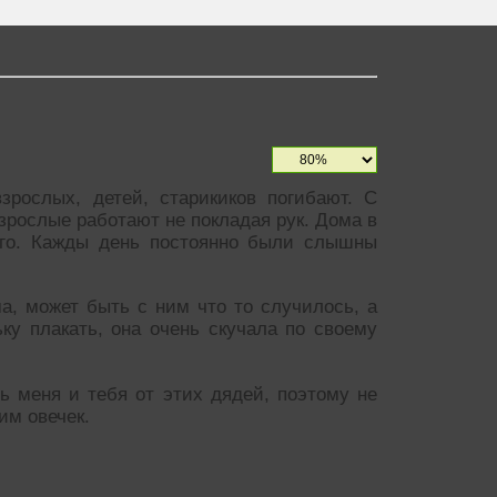
зрослых, детей, старикиков погибают. С
рослые работают не покладая рук. Дома в
чего. Кажды день постоянно были слышны
ма, может быть с ним что то случилось, а
ку плакать, она очень скучала по своему
ть меня и тебя от этих дядей, поэтому не
им овечек.