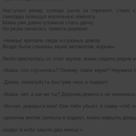
Наступил вечер, солнце ушло за горизонт, стало 
лампады освещал маленькую комнату.
Мама уже давно уложила спать дочку.
Но резко началась тревога деревни
-Немцы! кричали люди из разных домов.
Везде были слышны звуки автоматов, взрывы.
Люба проснулась от этих звуков, мама сидела рядом и
-Мама, что случилось? Почему такие звуки? Неужели
-Дочка, пожалуйста быстрее лезь в подвал!
-Мама, нет, а как же ты? Девочка ревела и не понимала
-Милая, доверься мне! Они тебя убьют, я скажу чтоб о
«девочка мигом залезла в подвал, мама накрыла двер
«вдруг в избу зашли два немца »