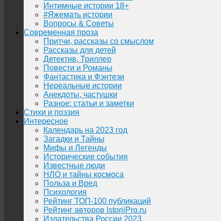
Интимные истории 18+
#Яжемать истории
Вопросы & Советы
Современная проза
Притчи, рассказы со смыслом
Рассказы для детей
Детектив, Триллер
Повести и Романы
Фантастика и Фэнтези
Нереальные истории
Анекдоты, частушки
Разное: статьи и заметки
Стихи и поэзия
Интересное
Календарь на 2023 год
Загадки и Тайны
Мифы и Легенды
Исторические события
Известные люди
НЛО и тайны космоса
Польза и Вред
Психология
Рейтинг ТОП-100 публикаций
Рейтинг авторов IstoriiPro.ru
Издательства России 2023