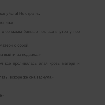
алуйста! Не стреля..
ления.»
то ее мамы больше нет, все внутри у нее
матери с собой.
ла выйти из подвала.»
ол где проливалась алая кровь матери и
пать, вскоре же она заснула»
а»