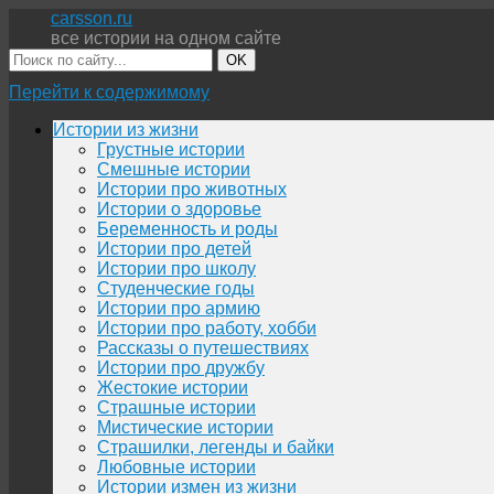
carsson.ru
все истории на одном сайте
OK
Перейти к содержимому
Истории из жизни
Грустные истории
Смешные истории
Истории про животных
Истории о здоровье
Беременность и роды
Истории про детей
Истории про школу
Студенческие годы
Истории про армию
Истории про работу, хобби
Рассказы о путешествиях
Истории про дружбу
Жестокие истории
Страшные истории
Мистические истории
Страшилки, легенды и байки
Любовные истории
Истории измен из жизни