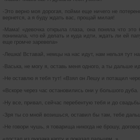
-Это верно моя дорогая, пойми еще ничего не потерено
вернется, а я буду ждать вас, прощай милая!
-Мама! «девочка открыла глаза, она поняла что это
понимала, что ей делать и куда идти, ждать ли ей па
еще громче заревела»
-Лешка! Вставай, немцы на нас идут, нам нельзя тут н
-Васька, не могу я, оставь меня одного, а ты дальше ид
-Не оставлю я тебя тут! «Взял он Лешу и потащил чер
«Вскоре через час остановились они у большого дуба.
-Ну все, привал, сейчас перебентую тебя и до свадьбы
-Зря ты со мной возишься, оставил бы там, тебе даль
-Не говори чушь, я товарища никогда не брошу, догово
«достал из рукзака карту и показал пальцем. »