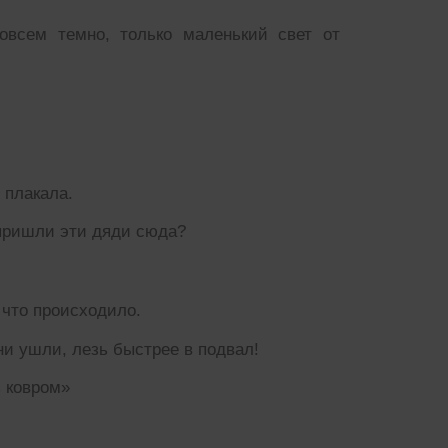
совсем темно, только маленький свет от
 плакала.
 пришли эти дяди сюда?
 что происходило.
ни ушли, лезь быстрее в подвал!
ь ковром»