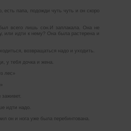
, есть папа, подожди чуть чуть и он скоро
 был всего лишь сон.И заплакала. Она не
пу, или идти к нему? Она была растерена и
аходиться, возвращаться надо и уходить.
и, у тебя дочка и жена.
ез лес»
 »
 заживет.
ше идти надо.
рил он и нога уже была перебинтована.