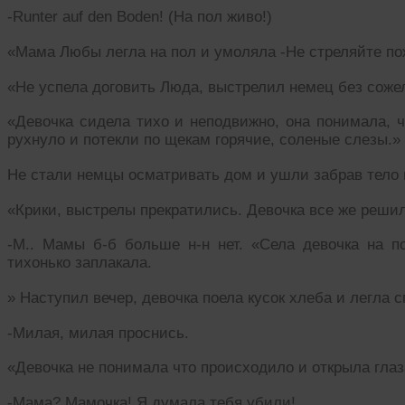
-Runter auf den Boden! (На пол живо!)
«Мама Любы легла на пол и умоляла -Не стреляйте пож
«Не успела договить Люда, выстрелил немец без соже
«Девочка сидела тихо и неподвижно, она понимала, ч
рухнуло и потекли по щекам горячие, соленые слезы.»
Не стали немцы осматривать дом и ушли забрав тело 
«Крики, выстрелы прекратились. Девочка все же реши
-М.. Мамы б-б больше н-н нет. «Села девочка на п
тихонько заплакала.
» Наступил вечер, девочка поела кусок хлеба и легла с
-Милая, милая проснись.
«Девочка не понимала что происходило и открыла глаз
-Мама? Мамочка! Я думала тебя убили!