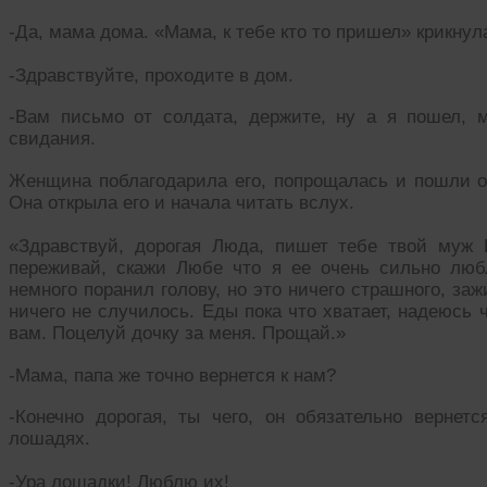
-Да, мама дома. «Мама, к тебе кто то пришел» крикнул
-Здравствуйте, проходите в дом.
-Вам письмо от солдата, держите, ну а я пошел, 
свидания.
Женщина поблагодарила его, попрощалась и пошли он
Она открыла его и начала читать вслух.
«Здравствуй, дорогая Люда, пишет тебе твой муж 
переживай, скажи Любе что я ее очень сильно люб
немного поранил голову, но это ничего страшного, за
ничего не случилось. Еды пока что хватает, надеюсь ч
вам. Поцелуй дочку за меня. Прощай.»
-Мама, папа же точно вернется к нам?
-Конечно дорогая, ты чего, он обязательно верне
лошадях.
-Ура лошадки! Люблю их!