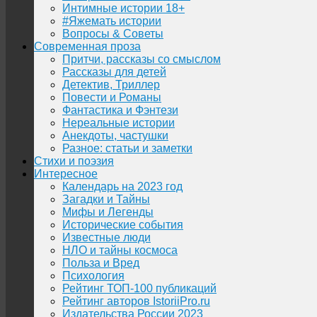
Интимные истории 18+
#Яжемать истории
Вопросы & Советы
Современная проза
Притчи, рассказы со смыслом
Рассказы для детей
Детектив, Триллер
Повести и Романы
Фантастика и Фэнтези
Нереальные истории
Анекдоты, частушки
Разное: статьи и заметки
Стихи и поэзия
Интересное
Календарь на 2023 год
Загадки и Тайны
Мифы и Легенды
Исторические события
Известные люди
НЛО и тайны космоса
Польза и Вред
Психология
Рейтинг ТОП-100 публикаций
Рейтинг авторов IstoriiPro.ru
Издательства России 2023