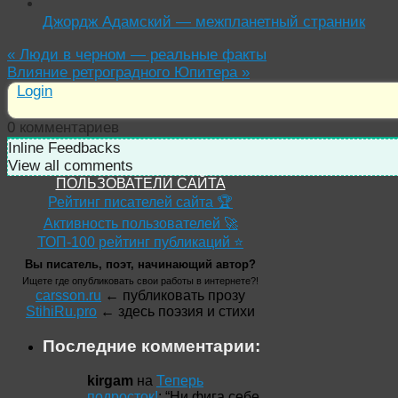
Джордж Адамский — межпланетный странник
«
Люди в черном — реальные факты
Влияние ретроградного Юпитера
»
Login
0
комментариев
Inline Feedbacks
View all comments
ПОЛЬЗОВАТЕЛИ САЙТА
Рейтинг писателей сайта 🏆
Активность пользователей 🚀
ТОП-100 рейтинг публикаций ⭐
Вы писатель, поэт, начинающий автор?
Ищете где опубликовать свои работы в интернете?!
carsson.ru
← публиковать прозу
StihiRu.pro
← здесь поэзия и стихи
Последние комментарии:
kirgam
на
Теперь
подросток!
: “
Ни фига себе