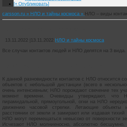
[+ Опубликовать]
carsson.ru »
НЛО и тайны космоса »
НЛО – виды конта
НЛО – виды контактов с людьми
13.11.2022
|
13.11.2022
НЛО и тайны космоса
Все случаи контактов людей и НЛО делятся на 3 вида.
Близкие контакты первого вида
К данной разновидности контактов с НЛО относится 
объектов с небольшой дистанции (всего в несколько
очень интенсивным; НЛО порождают свечение тех уча
момент времени. Очевидцы утверждают, что 
пирамидальной, прямоугольной, огни на НЛО нередк
движению часовой стрелки. Летающие объекты и
расстоянии от земли и замирают или издавая тихий г
НЛО могут перемещаться невысоко от поверхности зе
Исчезают НЛО молниеносно, абсолютно бесшумно, 