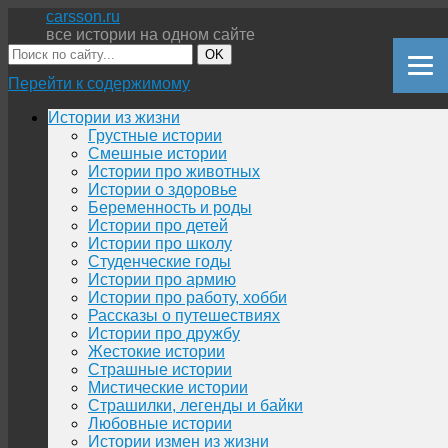
carsson.ru
все истории на одном сайте
OK
Перейти к содержимому
Истории из жизни
Грустные истории
Смешные истории
Истории про животных
Истории о здоровье
Беременность и роды
Истории про детей
Истории про школу
Студенческие годы
Истории про армию
Истории про работу, хобби
Рассказы о путешествиях
Истории про дружбу
Жестокие истории
Страшные истории
Мистические истории
Страшилки, легенды и байки
Любовные истории
Истории измен из жизни