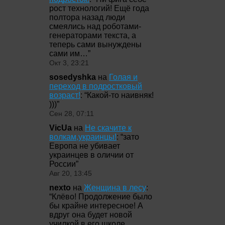
рост технологий! Ещё года
полтора назад люди
смеялись над роботами-
генераторами текста, а
теперь сами вынуждены
сами им…
”
Окт 3, 23:21
sosedyshka
на
Голая и
переход в подростковый
возраст!
: “
Какой-то наивняк!
)))
”
Сен 28, 07:11
VicUa
на
Не скачите к
волкам,украинцы!
: “
зато
Европа не убивает
украинцев в оличии от
России
”
Авг 20, 13:45
nexto
на
Женщина в лесу
:
“
Клёво! Продолжение было
бы крайне интересное! А
вдруг она будет новой
училкой в его школе,