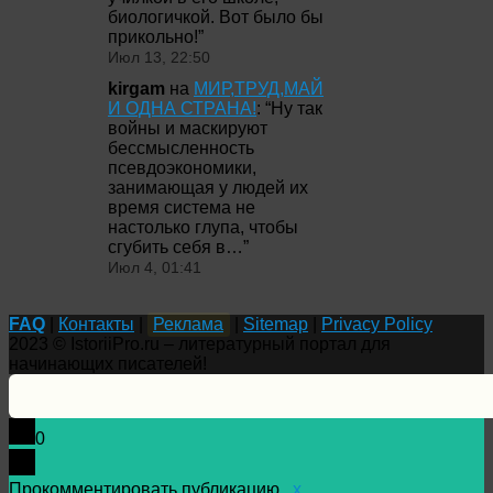
биологичкой. Вот было бы
прикольно!
”
Июл 13, 22:50
kirgam
на
МИР,ТРУД,МАЙ
И ОДНА СТРАНА!
: “
Ну так
войны и маскируют
бессмысленность
псевдоэкономики,
занимающая у людей их
время система не
настолько глупа, чтобы
сгубить себя в…
”
Июл 4, 01:41
FAQ
|
Контакты
|
Реклама
|
Sitemap
|
Privacy Policy
2023 © IstoriiPro.ru – литературный портал для
начинающих писателей!
0
Прокомментировать публикацию...
x