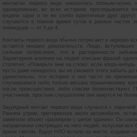
контактах первого вида накопилось полным-полно,
одновременно; во всех историях проглядывается о
видели одни и те же (либо идентичные друг другу)
случаются в темное время суток в разных частях з
очевидцев — от 3 до 4.
Контакты первого вида обычно потрясают и нередко все
остается никаких доказательств. Люди, вступившие 
сильное потрясение, что в растерянности забыв
Характерное влияние на людей описано фразой одного
столетия: «Поверьте мне на слово: если когда-нибуд
пусть даже ненадолго, вы не сможете этого забыть до 
удивительны, что истории о них часто не принима
случившемся либо только весьма ограниченному круг
после происшествия, либо совсем безмолвствуют. 
участников, простым слушателям они кажутся не боле
Заурядный контакт первого вида случился с парочкой
Ранним утром, притормозив около автомобиля, остав
заметили объект «размером с целое здание». Он снизи
направлении смотрящих на него людей, испуская все 
ярким светом. Вдруг НЛО встало на месте, издавая н