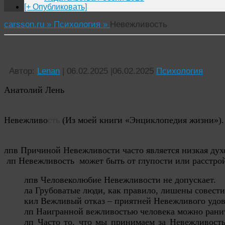
[+ Опубликовать]
carsson.ru »
Психология »
Невежливость
Невежливость
Автор:
Lenan
|
06.02.2025
|
06.02.2025
Психология
Анатолий Лень
Невежливо
сть
(Из моей книги «Энциклопедия жизни»).
лпв Причиной Невежливости часто является низкая духо
 лп Невежливость  может быть от глупости или расстро
лпв Человеколюбие Невежливости не допускает.
ла Грубоватые люди, как правило, лишены совести
кил Вежливый отказ – приятней Невежливого удов
лп Наигранной вежливостью человека можно ранит
лп Часто то, что мы принимаем за Невежливость