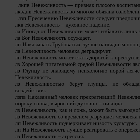
лкпв Невежливость — признак плохого воспитан
лкздпв Невежливость во многом обязана озлоблен
л
зп Пресечению Невежливости следует предпочи
лкв Невежливость – духовное падение.
ла Иногда от Невежливости может избавить лишь в
ла Бог Невежливость осуждает.
лп Наказывать Грубоватых лучше наглядным поощ
ла Невежливость человека деградирует.
лп Невежливость может стать дорогой к преступл
лз Хорошей питательной средой Невежливости явл
лз Глупцу не знающему психологию порой легче
Невежливость.
лз Невежливостью берут глупцы, не облад
воздействия.
лзпв Наказанный человек прекративший Невежливо
пороку снова, выросший духовно – никогда.
лз Невежливость, как и ложь, может быть выгодно
лз Невежливость со временем разрушает человека 
лп Невежливость подчеркивает низость культуры.
лп На Невежливость лучше реагировать с опереже
лз Невежливость – агрессия.