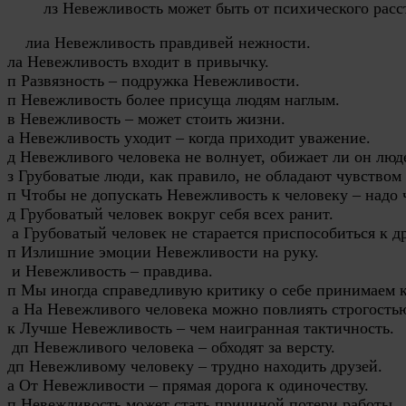
лз Невежливость может быть от психического расс
лиа Невежливость правдивей нежности.

ла Невежливость входит в привычку.

п Развязность – подружка Невежливости.

п Невежливость более присуща людям наглым.

в Невежливость – может стоить жизни.

а Невежливость уходит – когда приходит уважение.

д Невежливого человека не волнует, обижает ли он люде
з Грубоватые люди, как правило, не обладают чувством 
п Чтобы не допускать Невежливость к человеку – надо ча
д Грубоватый человек вокруг себя всех ранит.

 а Грубоватый человек не старается приспособиться к др
п Излишние эмоции Невежливости на руку.

 и Невежливость – правдива.

п Мы иногда справедливую критику о себе принимаем к
 а На Невежливого человека можно повлиять строгостью
к Лучше Невежливость – чем наигранная тактичность.

 дп Невежливого человека – обходят за версту.

дп Невежливому человеку – трудно находить друзей.

а От Невежливости – прямая дорога к одиночеству.

п Невежливость может стать причиной потери работы.
