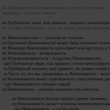
лп
Невежливость направленная на плохого человека – 
хорошим – не имеет смысла.
лп Грубоватые люди, как правило, лишены самообладан
ла
Человек
Невежлив
– если не может решить проблему
лп Невежливостью — сильней не станешь.
лз Причиной Невежливости может быть незнание психол
лп Невежды Невежливость принимают как крутизну, а та
лп Невежливость – возвращается.

ла Неуравновешенность – подружка Невежливости.

 лдп Грубоватые люди, как правило, плохо контролируют
 лз Грубоватый человек, как правило, не хозяин своим э
 лз Часто то, что мы принимаем за Невежливость – всего
ла Невежливость может перечеркнуть существенные дос
  лдп Невежливость унижает людей.

ла Невежливость - дешевая подделка под смелость.
л
а Невежливость больше вредит самому человеку.
лп
Невежливость делает человека непривлекатель
л
кд Невежливость — сестра беды.