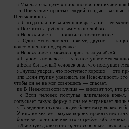
з Мы часто защиту ошибочно воспринимаем как 
з Поведение простых людей гордые, важные,
Невежливость.
з Благодатная почва для произрастания Невежли
а Посчитать Грубоватым можно любого.
а Невежливость — понятие относительное.
а Одни Невежливость прячут, другие — напро
вовсе о ней не подозревают.
а Невежливость можно спрятать за улыбкой.
а Глупость не ведает — что поступает Невежливо
а Если бы глупый человек знал что поступает
Не
з Глупец уверен, что поступает хорошо — это пр
зпв Если глупцу указывать на Невежливость это 
чтобы он ее не мог совершить — спасает.
пв В Невежливости глупца — виноват тот, кто ря
с Если человек поступая длительное время
допускает такую форму и она не устраивает лишь
з Поведение глупых людей более натурально и бл
У них не хватает разума корректировать инстинкт
более выгодно или как этого требует обстановка
з Львиную долю из того, что совершает человек, 