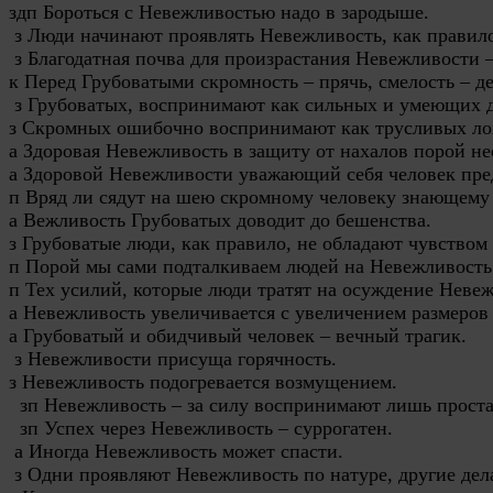
здп Бороться с Невежливостью надо в зародыше.

 з Люди начинают проявлять Невежливость, как правило,
 з Благодатная почва для произрастания Невежливости –
к Перед Грубоватыми скромность – прячь, смелость – де
 з Грубоватых, воспринимают как сильных и умеющих дат
з Скромных ошибочно воспринимают как трусливых лохов
а Здоровая Невежливость в защиту от нахалов порой нео
а Здоровой Невежливости уважающий себя человек предп
п Вряд ли сядут на шею скромному человеку знающему
а Вежливость Грубоватых доводит до бешенства.

з Грубоватые люди, как правило, не обладают чувством 
п Порой мы сами подталкиваем людей на Невежливость.
п Тех усилий, которые люди тратят на осуждение Невежл
а Невежливость увеличивается с увеличением размеров 
а Грубоватый и обидчивый человек – вечный трагик.

 з Невежливости присуща горячность.

з Невежливость подогревается возмущением.

  зп Невежливость – за силу воспринимают лишь проста
  зп Успех через Невежливость – суррогатен.

 а Иногда Невежливость может спасти.

 з Одни проявляют Невежливость по натуре, другие дела