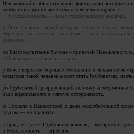
Невежливой и обвинительной форме, надо осторожно по
чтобы они сами их заметили и захотели исправить.
п Невежливость — несет отрицательную энергию.
и Дети больших людей которые считают что им можно 
обречены на такое же поведение, с той же разницей 
наглядно…
а
Невежливость часто от страха.
р Более вероятно
хорош
ее
отно
шение
к людям из-за стр
возмужав такой человек может стать Грубоватым, наг
рп Грубоватый, разрушающий психику и затуманиваю
надо видоизменять в мягкую осторожность.
ю Похвала в Невежливой и даже оскорбительной форм
соусом — не нравится.
а Вряд ли станет Грубияном человек, – которому в детс
п Невежливость — агрессия.