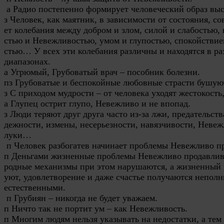
а Радио постепенно формирует человеческий образ выс
з Человек, как маятник, в зависимости от состояния, с
ет колебания между добром и злом, силой и слабостью,
стью и Невежливостью, умом и глупостью, спокойствие
стью… У всех эти колебания различны и находятся в р
диапазонах.
а Угрюмый, Грубоватый врач – пособник болезни.
пз Грубоватые и беспокойные любовные страсти бушуют 
з С приходом мудрости – от человека уходят жестокост
а Глупец острит глупо, 
Невежливо
 и не впопад.
з Люди теряют друг друга часто из-за лжи, предательств
дежности, измены, несерьезности, навязчивости, Невеж
луки…
п Человек разбогатев начинает проблемы 
Невежливо
 п
п Деньгами жизненные проблемы 
Невежливо
 продавлив
родные механизмы при этом нарушаются, а жизненный 
уют, удовлетворение и даже счастье получаются неполн
естественными.
п Грубиян – никогда не будет уважаем.
п Ничто так не портит ум – как Невежливость.
п Многим людям нельзя указывать на недостатки, а тем 