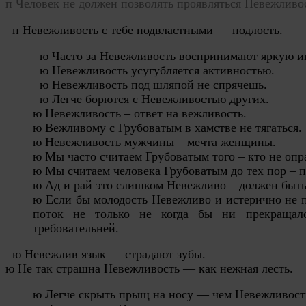
п
Человек не должен позволять проявляться Невежливо
п Невежливость с тебе подвластными — подлость.
ю Часто за Невежливость воспринимают яркую и
ю Невежливость усугубляется активностью.
ю Невежливость под шляпой не спрячешь.
ю Легче борются с Невежливостью других.
ю Невежливость – ответ на вежливость.
ю Вежливому с Грубоватым в хамстве не тягаться.
ю Невежливость мужчины – мечта женщины.
ю Мы часто считаем Грубоватым того – кто не оп
ю Мы считаем человека Грубоватым до тех пор – п
ю Ад и рай это слишком Невежливо – должен быть
ю Если бы молодость Невежливо и истерично не п
поток не только не когда бы ни прекращалс
требовательней.
ю Невежлив язык — страдают зубы.
ю Не так страшна Невежливость — как нежная лесть.
ю
Легче скрыть прыщ на носу — чем Невежливост