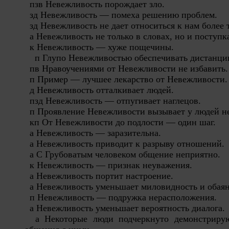
пзв Невежливость порождает зло.
зд Невежливость — помеха решению проблем.
зд Невежливость не дает относиться к нам более
а Невежливость не только в словах, но и поступ
к Невежливость — хуже пощечины.
п Глупо Невежливостью обеспечивать дистанц
пв Нравоучениями от Невежливости не избавить
п Пример — лучшее лекарство от Невежливости
д Невежливость отталкивает людей.
пзд Невежливость — отпугивает наглецов.
п Проявление Невежливости вызывает у людей н
кп От Невежливости до подлости — один шаг.
а Невежливость — заразительна.
а Невежливость приводит к разрыву отношений.
а С Грубоватым человеком общение неприятно.
к Невежливость — признак неуважения.
а Невежливость портит настроение.
а Невежливость уменьшает миловидность и обая
п Невежливость — подружка нерасположения.
а Невежливость уменьшает вероятность диалога.
а Некоторые люди подчеркнуто демонстриру