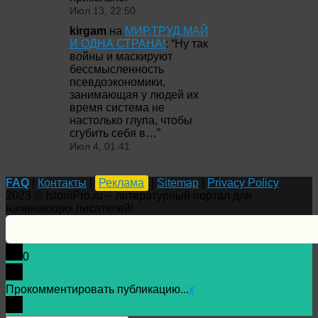
Июл 13, 22:50
kirgam
на
МИР,ТРУД,МАЙ
И ОДНА СТРАНА!
: “
Ну так
войны и маскируют
бессмысленность
псевдоэкономики,
занимающая у людей их
время система не
настолько глупа, чтобы
сгубить себя в…
”
Июл 4, 01:41
FAQ
|
Контакты
|
Реклама
|
Sitemap
|
Privacy Policy
2023 © IstoriiPro.ru – литературный портал для
начинающих писателей!
0
Прокомментировать публикацию...
x