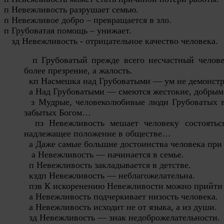
п Невежливость разрушает семью.

п Невежливое добро – превращается в зло.

п Грубоватая помощь – унижает.

   зд Невежливость - отрицательное качество человека. 
п Грубоватый прежде всего несчастный челов
более презрение, а жалость.
кп Насмешка над Грубоватыми — ум не демонстр
а Над Грубоватыми — смеются жестокие, добрым
з Мудрые, человеколюбивые люди Грубоватых в
забытых Богом…
пз Невежливость мешает человеку состоятьс
надлежащее положение в обществе…
а Даже самые большие достоинства человека пр
а Невежливость — начинается в семье.
п Невежливость закладывается в детстве.
кздп Невежливость — неблагожелательна.
пзв К искоренению Невежливости можно прийти 
а Невежливость подчеркивает низость человека.
а Невежливость исходит не от языка, а из души.
зд Невежливость — знак недоброжелательности.