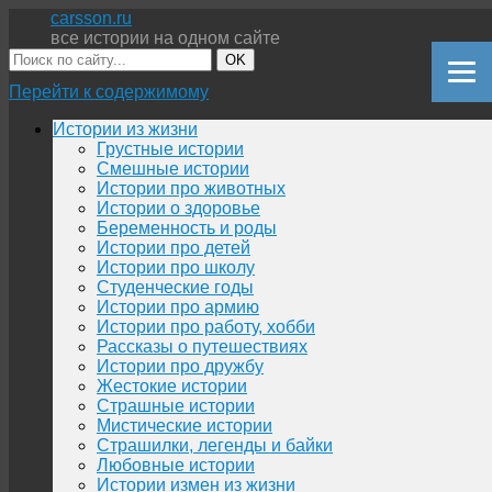
carsson.ru
все истории на одном сайте
OK
Перейти к содержимому
Истории из жизни
Грустные истории
Смешные истории
Истории про животных
Истории о здоровье
Беременность и роды
Истории про детей
Истории про школу
Студенческие годы
Истории про армию
Истории про работу, хобби
Рассказы о путешествиях
Истории про дружбу
Жестокие истории
Страшные истории
Мистические истории
Страшилки, легенды и байки
Любовные истории
Истории измен из жизни