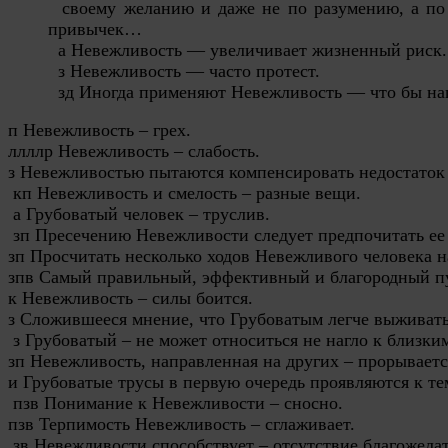
своему желанию и даже не по разумению, а по 
привычек…
а Невежливость — увеличивает жизненный риск.
з Невежливость — часто протест.
зд Иногда применяют Невежливость — что бы нап
п Невежливость – грех.

ллллр Невежливость – слабость.

з Невежливостью пытаются компенсировать недостаток 
 кп Невежливость и смелость – разные вещи.

 а Грубоватый человек – труслив.

 зп Пресечению Невежливости следует предпочитать ее
зп Просчитать несколько ходов Невежливого человека н
зпв Самый правильный, эффективный и благородный пу
к Невежливость – силы боится.

з Сложившееся мнение, что Грубоватым легче выживать
 з Грубоватый – не может относиться не нагло к близким
зп Невежливость, направленная на других – прорывается
и Грубоватые трусы в первую очередь проявляются к тем
 пзв Понимание к Невежливости – сносно.

пзв Терпимость Невежливость – сглаживает.

 зв Невежливости способствует – отсутствие благожелат