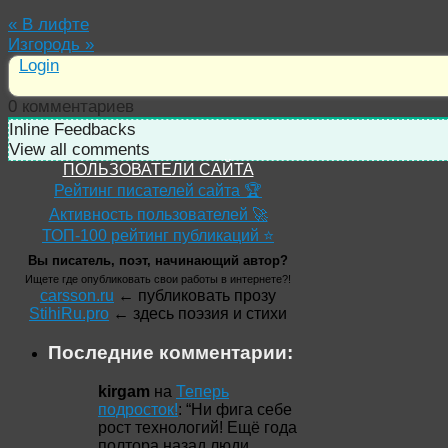
«
В лифте
Изгородь
»
Login
0
комментариев
Inline Feedbacks
View all comments
ПОЛЬЗОВАТЕЛИ САЙТА
Рейтинг писателей сайта 🏆
Активность пользователей 🚀
ТОП-100 рейтинг публикаций ⭐
Вы писатель, поэт, начинающий автор?
Ищете где опубликовать свои работы в интернете?!
carsson.ru
← публиковать прозу
StihiRu.pro
← здесь поэзия и стихи
Последние комментарии:
kirgam
на
Теперь
подросток!
: “
Ни фига себе
рост технологий! Ещё года
полтора назад люди