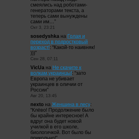
смеялись над роботами-
генераторами текста, а
теперь сами вынуждены
сами им…
”
Окт 3, 23:21
sosedyshka
на
Голая и
переход в подростковый
возраст!
: “
Какой-то наивняк!
)))
”
Сен 28, 07:11
VicUa
на
Не скачите к
волкам,украинцы!
: “
зато
Европа не убивает
украинцев в оличии от
России
”
Авг 20, 13:45
nexto
на
Женщина в лесу
:
“
Клёво! Продолжение было
бы крайне интересное! А
вдруг она будет новой
училкой в его школе,
биологичкой. Вот было бы
прикольно!
”