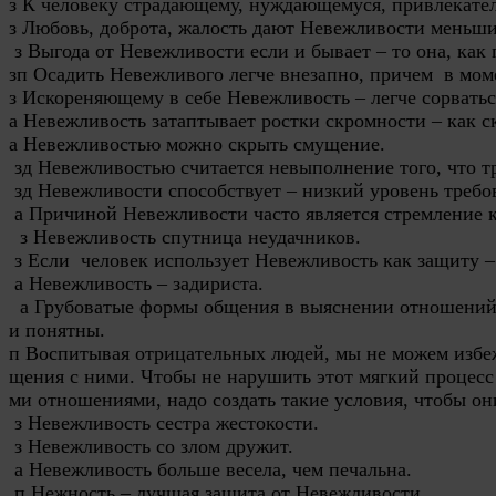
з К человеку страдающему, нуждающемуся, привлекател
з Любовь, доброта, жалость дают Невежливости меньши
 з Выгода от Невежливости если и бывает – то она, как 
зп Осадить Невежливого легче внезапно, причем  в мом
з Искореняющему в себе Невежливость – легче сорваться
а Невежливость затаптывает ростки скромности – как ск
а Невежливостью можно скрыть смущение.

 зд Невежливостью считается невыполнение того, что тр
 зд Невежливости способствует – низкий уровень требов
 а Причиной Невежливости часто является стремление к
  з Невежливость спутница неудачников.

 з Если  человек использует Невежливость как защиту – 
 а Невежливость – задириста. 
а Грубоватые формы общения в выяснении отношений
и понятны.
п Воспитывая отрицательных людей, мы не можем избе
щения с ними. Чтобы не нарушить этот мягкий процесс
ми отношениями, надо создать такие условия, чтобы он
з Невежливость сестра жестокости.
з Невежливость со злом дружит.
а Невежливость больше весела, чем печальна.
п Нежность – лучшая защита от Невежливости.