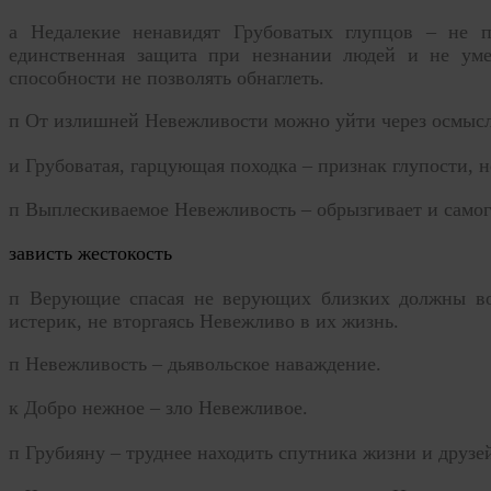
а Недалеки
е ненавидят Грубоватых глупцов – не 
единственная защита при незнании людей и не ум
способности не позволять обнаглеть.
п
От излишней Невежливости можно уйти через осмысл
и
Грубоватая, гарцующая походка – признак глупости, н
п
Выплескиваемое Невежливость – обрызгивает и самог
зависть жестокость
п
Верующие спасая не верующих близких должны вов
истерик, не вторгаясь
Невежливо
в их жизнь.
п
Невежливо
сть – дьявольское наваждение.
к
Добро нежное – зло Невежливое.
п Грубияну
– труднее находить спутника жизни и друзе