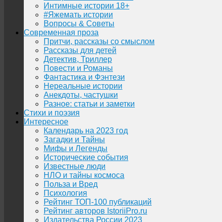
Интимные истории 18+
#Яжемать истории
Вопросы & Советы
Современная проза
Притчи, рассказы со смыслом
Рассказы для детей
Детектив, Триллер
Повести и Романы
Фантастика и Фэнтези
Нереальные истории
Анекдоты, частушки
Разное: статьи и заметки
Стихи и поэзия
Интересное
Календарь на 2023 год
Загадки и Тайны
Мифы и Легенды
Исторические события
Известные люди
НЛО и тайны космоса
Польза и Вред
Психология
Рейтинг ТОП-100 публикаций
Рейтинг авторов IstoriiPro.ru
Издательства России 2023