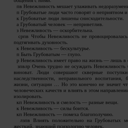
общения с ними.
пв Невежливость мешает улаживать недоразумен
п Грубоватые люди часто говорят о неприятном 
к Грубоватые люди лишены снисходительности.
а Грубоватый человек — неприветлив.
з Невежливость — оскорбительна.
српв Чтобы Невежливость не провоцировал
а
сь
подтягивать духовность.
к Невежливость — бескультурье.
п Быть Грубоватым — глупо.
р Невежливость имеет право на жизнь — лишь в 
зпвлр Очень трудно не осуждать Невежливость 
виноват. Люди совершают скверные поступки
наследственности, неправильного воспитания, 
жизни, ситуации … Но это конечно не значит чт
человеческих качеств и влиять в этом направлени
изолировать.
кп Невежливость и смелость — разные вещи.
к Невежливость — силы боится.
кп Невежливость — помеха благополучию.
л
зпв Влиять положительно на Грубоватых м
жесткий, знающий психологию человек.