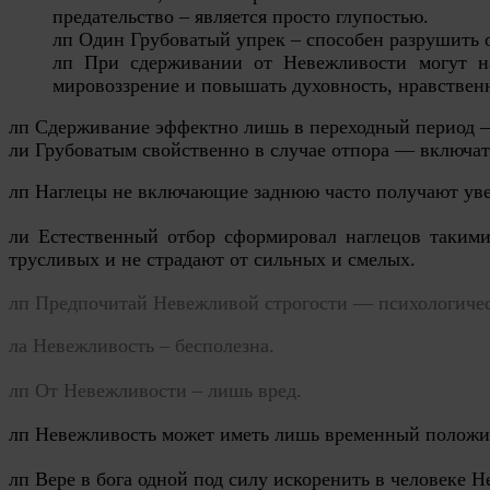
предательство – является просто глупостью.
лп Один Грубоватый упрек – способен разрушить
лп При сдерживании от Невежливости могут н
мировоззрение и повышать духовность, нравстве
лп Сдерживание эффектно лишь в переходный период — 
ли Грубоватым свойственно в случае отпора — включа
лп Наглецы не включающие заднюю часто получают увеч
ли Естественный отбор сформировал наглецов такими
трусливых и не страдают от сильных и смелых.
лп Предпочитай Невежливой строгости — психологичес
ла Невежливост
ь – бесполез
на
.
лп
От
Невежливости
– лишь вред.
лп Невежливость может иметь лишь временный положи
лп Вере в бога одной под силу искоренить в человеке Н