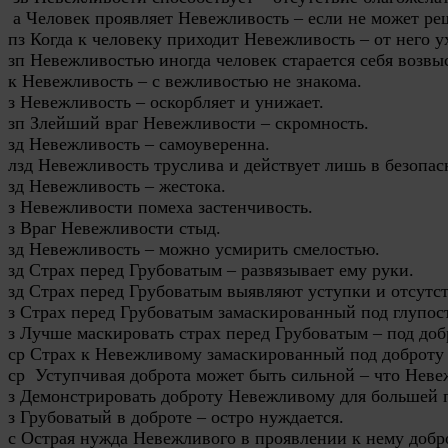
 а Человек проявляет Невежливость – если не может ре
пз Когда к человеку приходит Невежливость – от него ух
зп Невежливостью иногда человек старается себя возвыси
к Невежливость – с вежливостью не знакома.

з Невежливость – оскорбляет и унижает.

зп Злейший враг Невежливости – скромность.

зд Невежливость – самоуверенна.

лзд Невежливость труслива и действует лишь в безопасн
зд Невежливость – жестока.

з Невежливости помеха застенчивость.

з Враг Невежливости стыд.

зд Невежливость – можно усмирить смелостью.

зд Страх перед Грубоватым – развязывает ему руки.

зд Страх перед Грубоватым выявляют уступки и отсутств
з Страх перед Грубоватым замаскированный под глупост
з Лучше маскировать страх перед Грубоватым – под добр
ср Страх к Невежливому замаскированный под доброту –
ср  Уступчивая доброта может быть сильной – что Невеж
з Демонстрировать доброту Невежливому для большей п
з Грубоватый в доброте – остро нуждается.

с Острая нужда Невежливого в проявлении к нему доброт