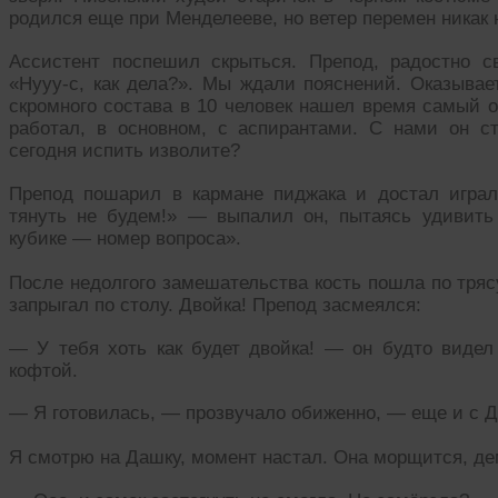
родился еще при Менделееве, но ветер перемен никак 
Ассистент поспешил скрыться. Препод, радостно с
«Нууу-с, как дела?». Мы ждали пояснений. Оказывае
скромного состава в 10 человек нашел время самый 
работал, в основном, с аспирантами. С нами он с
сегодня испить изволите?
Препод пошарил в кармане пиджака и достал играл
тянуть не будем!» — выпалил он, пытаясь удивит
кубике — номер вопроса».
После недолгого замешательства кость пошла по тряс
запрыгал по столу. Двойка! Препод засмеялся:
— У тебя хоть как будет двойка! — он будто видел
кофтой.
— Я готовилась, — прозвучало обиженно, — еще и с Д
Я смотрю на Дашку, момент настал. Она морщится, де