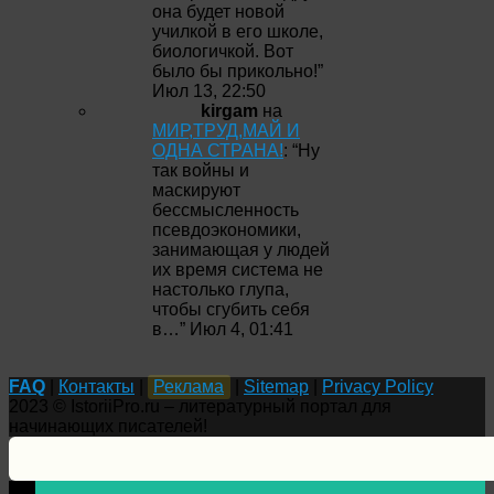
она будет новой
училкой в его школе,
биологичкой. Вот
было бы прикольно!
”
Июл 13, 22:50
kirgam
на
МИР,ТРУД,МАЙ И
ОДНА СТРАНА!
: “
Ну
так войны и
маскируют
бессмысленность
псевдоэкономики,
занимающая у людей
их время система не
настолько глупа,
чтобы сгубить себя
в…
”
Июл 4, 01:41
FAQ
|
Контакты
|
Реклама
|
Sitemap
|
Privacy Policy
2023 © IstoriiPro.ru – литературный портал для
начинающих писателей!