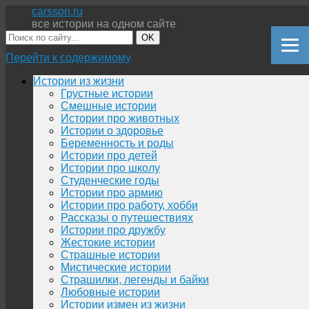
carsson.ru
все истории на одном сайте
OK
Перейти к содержимому
Истории из жизни
Грустные истории
Смешные истории
Истории про животных
Истории о здоровье
Беременность и роды
Истории про детей
Истории про школу
Студенческие годы
Истории про армию
Истории про работу, хобби
Рассказы о путешествиях
Истории про дружбу
Жестокие истории
Страшные истории
Мистические истории
Страшилки, легенды и байки
Любовные истории
Истории измен из жизни