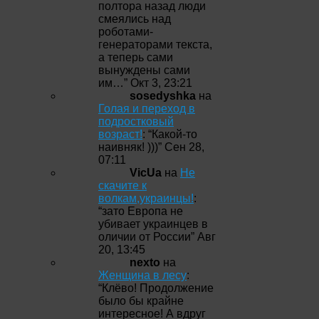
полтора назад люди
смеялись над
роботами-
генераторами текста,
а теперь сами
вынуждены сами
им…
”
Окт 3, 23:21
sosedyshka
на
Голая и переход в
подростковый
возраст!
: “
Какой-то
наивняк! )))
”
Сен 28,
07:11
VicUa
на
Не
скачите к
волкам,украинцы!
:
“
зато Европа не
убивает украинцев в
оличии от России
”
Авг
20, 13:45
nexto
на
Женщина в лесу
:
“
Клёво! Продолжение
было бы крайне
интересное! А вдруг