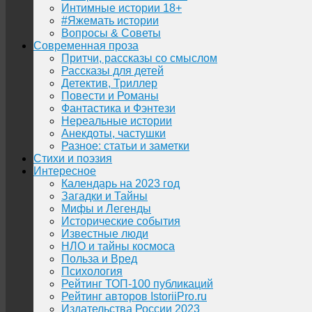
Интимные истории 18+
#Яжемать истории
Вопросы & Советы
Современная проза
Притчи, рассказы со смыслом
Рассказы для детей
Детектив, Триллер
Повести и Романы
Фантастика и Фэнтези
Нереальные истории
Анекдоты, частушки
Разное: статьи и заметки
Стихи и поэзия
Интересное
Календарь на 2023 год
Загадки и Тайны
Мифы и Легенды
Исторические события
Известные люди
НЛО и тайны космоса
Польза и Вред
Психология
Рейтинг ТОП-100 публикаций
Рейтинг авторов IstoriiPro.ru
Издательства России 2023