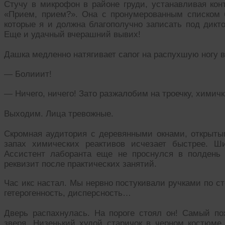
Стучу в микрофон в районе груди, устанавливая конт
«Прием, прием?». Она с пронумерованным списком 
которые я и должна благополучно записать под дикто
Еще и удачный вчерашний вывих!
Дашка медленно натягивает сапог на распухшую ногу в
— Болииит!
— Ничего, ничего! Зато разжалобим на троечку, химичк
Выходим. Лица тревожные.
Скромная аудитория с деревянными окнами, открыт
запах химических реактивов исчезает быстрее. Ш
Ассистент лаборанта еще не проснулся в полдень 
реквизит после практических занятий.
Час икс настал. Мы нервно постукивали ручками по ст
гетерогенность, дисперсность…
Дверь распахнулась. На пороге стоял он! Самый п
зверя. Низенький худой старичок в черном костюме 