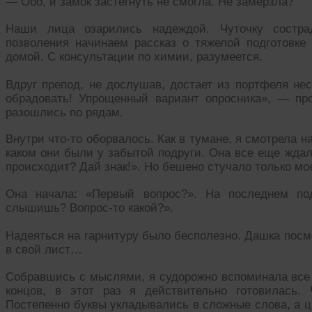
— Ооо, и замок застегнуть не смогла. Не замёрзла?
Наши лица озарились надеждой. Чуточку сострад
позволения начинаем рассказ о тяжелой подготовке 
домой. С консультации по химии, разумеется.
Вдруг препод, не дослушав, достает из портфеля не
обрадовать! Упрощенный вариант опросника», — пр
разошлись по рядам.
Внутри что-то оборвалось. Как в тумане, я смотрела 
каком они были у забытой подруги. Она все еще ждал
происходит? Дай знак!». Но бешено стучало только мое
Она начала: «Первый вопрос?». На последнем по
слышишь? Вопрос-то какой?».
Надеяться на гарнитуру было бесполезно. Дашка посм
в свой лист…
Собравшись с мыслями, я судорожно вспоминала все 
концов, в этот раз я действительно готовилась.
Постепенно буквы укладывались в сложные слова, а