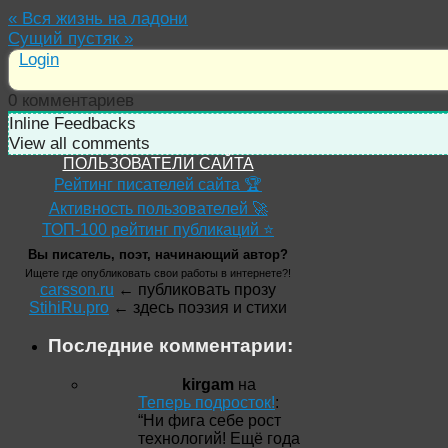
«
Вся жизнь на ладони
Сущий пустяк
»
Login
0
комментариев
Inline Feedbacks
View all comments
ПОЛЬЗОВАТЕЛИ САЙТА
Рейтинг писателей сайта 🏆
Активность пользователей 🚀
ТОП-100 рейтинг публикаций ⭐
Вы писатель, поэт, начинающий автор?
Ищете где опубликовать свои работы в интернете?!
carsson.ru
← публиковать прозу
StihiRu.pro
← здесь поэзия и стихи
Последние комментарии:
kirgam
на
Теперь подросток!
:
“
Ни фига себе рост
технологий! Ещё года