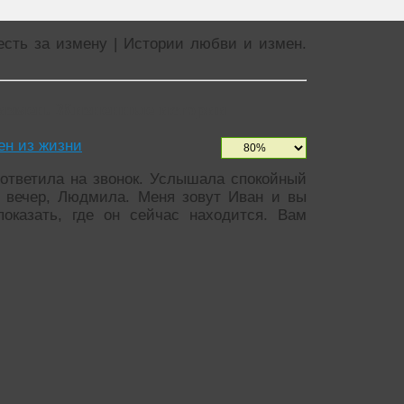
сть за измену | Истории любви и измен.
 измен. Жизненные истории
ен из жизни
ответила на звонок. Услышала спокойный
й вечер, Людмила. Меня зовут Иван и вы
оказать, где он сейчас находится. Вам