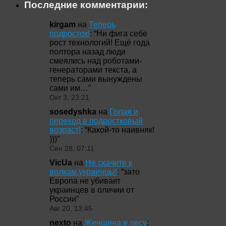
Последние комментарии:
kirgam
на
Теперь
подросток!
: “
Ни фига себе
рост технологий! Ещё года
полтора назад люди
смеялись над роботами-
генераторами текста, а
теперь сами вынуждены
сами им…
”
Окт 3, 23:21
sosedyshka
на
Голая и
переход в подростковый
возраст!
: “
Какой-то наивняк!
)))
”
Сен 28, 07:11
VicUa
на
Не скачите к
волкам,украинцы!
: “
зато
Европа не убивает
украинцев в оличии от
России
”
Авг 20, 13:45
nexto
на
Женщина в лесу
: