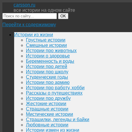
carsson.ru
все истории на одном сайте
OK
Перейти к содержимому
Истории из жизни
Грустные истории
Смешные истории
Истории про животных
Истории о здоровье
Беременность и роды
Истории про детей
Истории про школу
Студенческие годы
Истории про армию
Истории про работу, хобби
Рассказы о путешествиях
Истории про дружбу
Жестокие истории
Страшные истории
Мистические истории
Страшилки, легенды и байки
Любовные истории
Истории измен из жизни