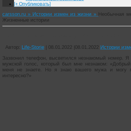
[+ Опубликовать]
carsson.ru »
Истории измен из жизни »
Необычная ме
Жизненные истории
Необычная месть за измену | Истории любви и
Автор:
Life-Storie
|
08.01.2022
|
08.01.2022
Истории изм
Зазвонил телефон, высветился незнакомый номер. Я 
мужской голос, который был мне незнаком: «Добры
меня не знаете. Но я знаю вашего мужа и могу п
интересно?»