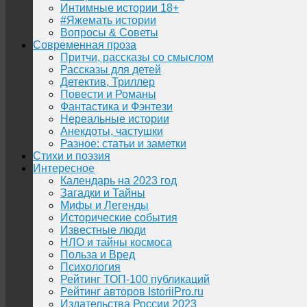
Интимные истории 18+
#Яжемать истории
Вопросы & Советы
Современная проза
Притчи, рассказы со смыслом
Рассказы для детей
Детектив, Триллер
Повести и Романы
Фантастика и Фэнтези
Нереальные истории
Анекдоты, частушки
Разное: статьи и заметки
Стихи и поэзия
Интересное
Календарь на 2023 год
Загадки и Тайны
Мифы и Легенды
Исторические события
Известные люди
НЛО и тайны космоса
Польза и Вред
Психология
Рейтинг ТОП-100 публикаций
Рейтинг авторов IstoriiPro.ru
Издательства России 2023