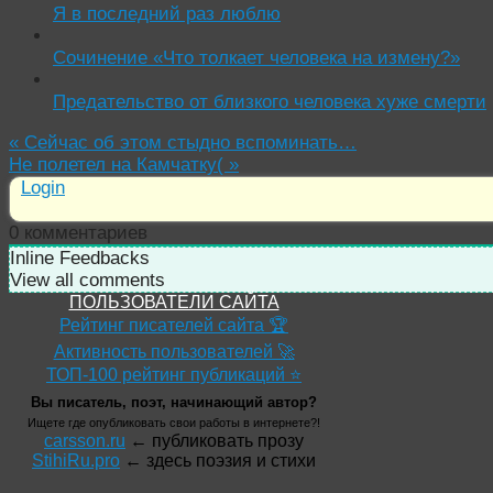
Я в последний раз люблю
Сочинение «Что толкает человека на измену?»
Предательство от близкого человека хуже смерти
«
Сейчас об этом стыдно вспоминать…
Не полетел на Камчатку(
»
Login
0
комментариев
Inline Feedbacks
View all comments
ПОЛЬЗОВАТЕЛИ САЙТА
Рейтинг писателей сайта 🏆
Активность пользователей 🚀
ТОП-100 рейтинг публикаций ⭐
Вы писатель, поэт, начинающий автор?
Ищете где опубликовать свои работы в интернете?!
carsson.ru
← публиковать прозу
StihiRu.pro
← здесь поэзия и стихи