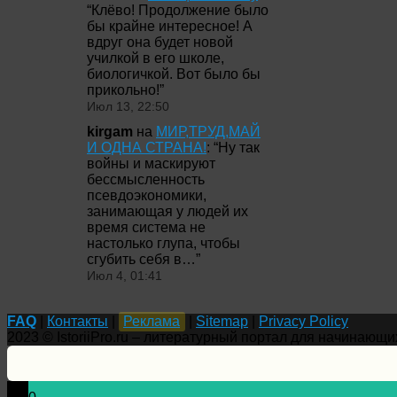
“
Клёво! Продолжение было
бы крайне интересное! А
вдруг она будет новой
училкой в его школе,
биологичкой. Вот было бы
прикольно!
”
Июл 13, 22:50
kirgam
на
МИР,ТРУД,МАЙ
И ОДНА СТРАНА!
: “
Ну так
войны и маскируют
бессмысленность
псевдоэкономики,
занимающая у людей их
время система не
настолько глупа, чтобы
сгубить себя в…
”
Июл 4, 01:41
FAQ
|
Контакты
|
Реклама
|
Sitemap
|
Privacy Policy
2023 © IstoriiPro.ru – литературный портал для начинающи