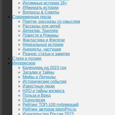
Интимные истории 18+
#Яжемать истории
Вопросы & Советы
Современная проза
Притчи, рассказы со смыслом
Рассказы для детей
Детектив, Триллер
Повести и Романы
Фантастика и Фэнтези
Нереальные истории
Анекдоты, частушки
Разное: статьи и заметки
Стихи и поэзия
Интересное
Календарь на 2023 год
Загадки и Тайны
Мифы и Легенды
Исторические события
Известные люди
НЛО и тайны космоса
Польза и Вред
Психология
Рейтинг ТОП-100 публикаций
Рейтинг авторов IstoriiPro.ru
Издательства России 2023