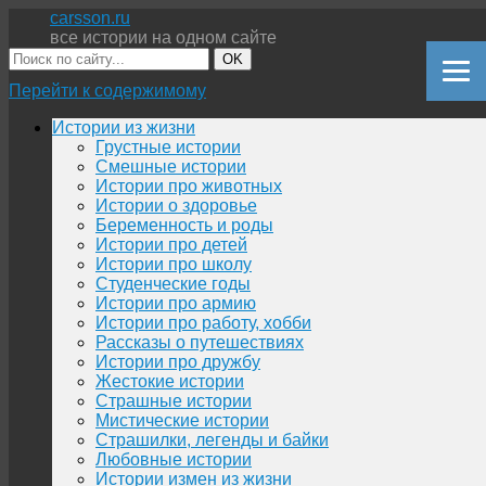
carsson.ru
все истории на одном сайте
OK
Перейти к содержимому
Истории из жизни
Грустные истории
Смешные истории
Истории про животных
Истории о здоровье
Беременность и роды
Истории про детей
Истории про школу
Студенческие годы
Истории про армию
Истории про работу, хобби
Рассказы о путешествиях
Истории про дружбу
Жестокие истории
Страшные истории
Мистические истории
Страшилки, легенды и байки
Любовные истории
Истории измен из жизни