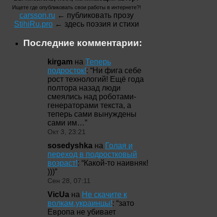
Ищете где опубликовать свои работы в интернете?!
carsson.ru
← публиковать прозу
StihiRu.pro
← здесь поэзия и стихи
Последние комментарии:
kirgam
на
Теперь
подросток!
: “
Ни фига себе
рост технологий! Ещё года
полтора назад люди
смеялись над роботами-
генераторами текста, а
теперь сами вынуждены
сами им…
”
Окт 3, 23:21
sosedyshka
на
Голая и
переход в подростковый
возраст!
: “
Какой-то наивняк!
)))
”
Сен 28, 07:11
VicUa
на
Не скачите к
волкам,украинцы!
: “
зато
Европа не убивает