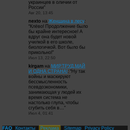
украинцев в оличии от
России
”
Авг 20, 13:45
nexto
на
Женщина в лесу
:
“
Клёво! Продолжение было
бы крайне интересное! А
вдруг она будет новой
училкой в его школе,
биологичкой. Вот было бы
прикольно!
”
Июл 13, 22:50
kirgam
на
МИР,ТРУД,МАЙ
И ОДНА СТРАНА!
: “
Ну так
войны и маскируют
бессмысленность
псевдоэкономики,
занимающая у людей их
время система не
настолько глупа, чтобы
сгубить себя в…
”
Июл 4, 01:41
FAQ
|
Контакты
|
Реклама
|
Sitemap
|
Privacy Policy