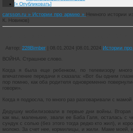
[+ Опубликовать]
carsson.ru »
Истории про армию »
Немного истории из
К. Новиков)
Немного истории из жизни казаков.(ч.3) ВОЙН
Автор:
228Bimber
|
08.01.2024
|
08.01.2024
Истории про
ВОЙНА. Страшное слово.
Когда я была еще ребенком, по телевизору много
впечатление передачи я сказала: «Вот бы одним глазк
пор помню, как оба родителя одновременно повернули
говори».
Когда я подросла, то много раз разговаривали с мамой 
Дедушку мобилизовали в первые дни войны. Вторая
как мы, маленькие, звали ее Баба Галя, осталась с 
сундук с солью (без этого тогда редко кто жил), и кор
молоко. За счет нее, кормилицы, и жили. Маме моей, 