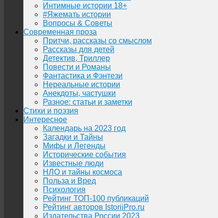
Интимные истории 18+
#Яжемать истории
Вопросы & Советы
Современная проза
Притчи, рассказы со смыслом
Рассказы для детей
Детектив, Триллер
Повести и Романы
Фантастика и Фэнтези
Нереальные истории
Анекдоты, частушки
Разное: статьи и заметки
Стихи и поэзия
Интересное
Календарь на 2023 год
Загадки и Тайны
Мифы и Легенды
Исторические события
Известные люди
НЛО и тайны космоса
Польза и Вред
Психология
Рейтинг ТОП-100 публикаций
Рейтинг авторов IstoriiPro.ru
Издательства России 2023