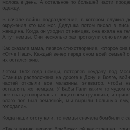
молока в день. А остальное по большей части прода
одежду.
В начале войны подразделение, в котором служил д
окружения кто как мог. Дедушка потом писал в пись
женщина. Когда он уходил от немцев, она ехала на тел
А тут немцы. Они несколько раз проткнули сено вилами,
Как сказала мама, первое стихотворение, которое она
«Отче Наш». Каждый вечер перед сном всей семьей о
их остался жив.
Летом 1942 года немцы, потерпев неудачу под Мос
Станица расположена на дороге к Дону и Волге, вой
частей открыли все магазины, элеватор, чтобы н
оставлять же немцам. У Бабы Гали каким то чудом о
нее она договорилась с водителем грузовика, и прив
благо пол был земляной, мы вырыли большую яму, 
голодали».
Когда наши отступали, то немцы сначала бомбили с са
«Так я помню первую бомбежку, ой как страшно, гудя