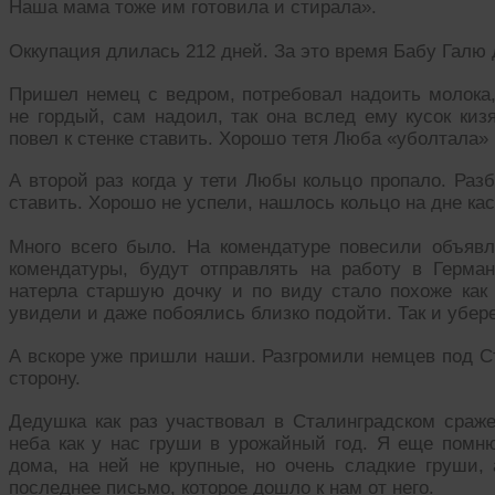
Наша мама тоже им готовила и стирала».
Оккупация длилась 212 дней. За это время Бабу Галю 
Пришел немец с ведром, потребовал надоить молока,
не гордый, сам надоил, так она вслед ему кусок киз
повел к стенке ставить. Хорошо тетя Люба «уболтала» 
А второй раз когда у тети Любы кольцо пропало. Разб
ставить. Хорошо не успели, нашлось кольцо на дне ка
Много всего было. На комендатуре повесили объяв
комендатуры, будут отправлять на работу в Герман
натерла старшую дочку и по виду стало похоже как
увидели и даже побоялись близко подойти. Так и убере
А вскоре уже пришли наши. Разгромили немцев под С
сторону.
Дедушка как раз участвовал в Сталинградском сраж
неба как у нас груши в урожайный год. Я еще помню
дома, на ней не крупные, но очень сладкие груши,
последнее письмо, которое дошло к нам от него.