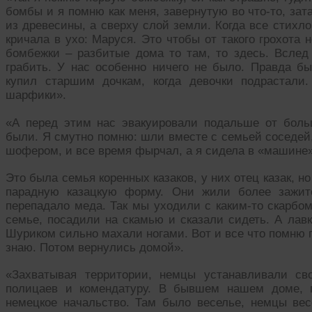
бомбы и я помню как меня, завернутую во что-то, зат
из древесины, а сверху слой земли. Когда все стихл
кричала в ухо: Маруся. Это чтобы от такого грохота
бомбежки – разбитые дома то там, то здесь. Всле
грабить. У нас особенно ничего не было. Правда бы
купил старшим дочкам, когда девочки подрастали
шарфики».
«А перед этим нас эвакуировали подальше от бол
были. Я смутно помню: шли вместе с семьей соседей,
шофером, и все время фырчал, а я сидела в «машине»
Это была семья коренных казаков, у них отец казак, но
парадную казацкую форму. Они жили более зажит
перепадало меда. Так мы уходили с каким-то скарбо
семье, посадили на скамью и сказали сидеть. А лав
Шуриком сильно махали ногами. Вот и все что помню 
знаю. Потом вернулись домой».
«Захватывая территории, немцы устанавливали св
полицаев и комендатуру. В бывшем нашем доме, г
немецкое начальство. Там было веселье, немцы ве