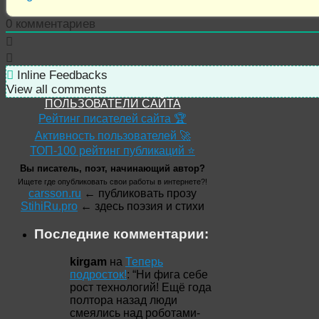
0
комментариев
Inline Feedbacks
View all comments
ПОЛЬЗОВАТЕЛИ САЙТА
Рейтинг писателей сайта 🏆
Активность пользователей 🚀
ТОП-100 рейтинг публикаций ⭐
Вы писатель, поэт, начинающий автор?
Ищете где опубликовать свои работы в интернете?!
carsson.ru
← публиковать прозу
StihiRu.pro
← здесь поэзия и стихи
Последние комментарии:
kirgam
на
Теперь
подросток!
: “
Ни фига себе
рост технологий! Ещё года
полтора назад люди
смеялись над роботами-