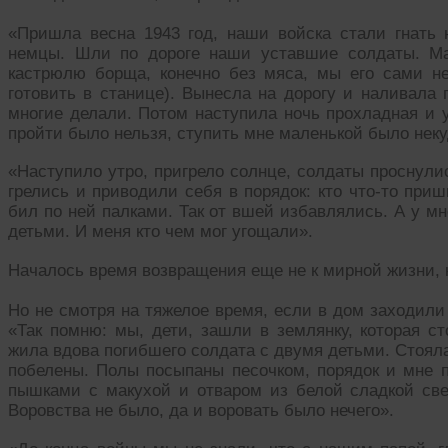
«Пришла весна 1943 год, наши войска стали гнать
немцы. Шли по дороге наши уставшие солдаты. М
кастрюлю борща, конечно без мяса, мы его сами не 
готовить в станице). Вынесла на дорогу и наливала 
многие делали. Потом наступила ночь прохладная и у
пройти было нельзя, ступить мне маленькой было неку
«Наступило утро, пригрело солнце, солдаты проснули
грелись и приводили себя в порядок: кто что-то при
бил по ней палками. Так от вшей избавлялись. А у мн
детьми. И меня кто чем мог угощали».
Началось время возвращения еще не к мирной жизни, н
Но не смотря на тяжелое время, если в дом заходили
«Так помню: мы, дети, зашли в землянку, которая с
жила вдова погибшего солдата с двумя детьми. Стояла
побелены. Полы посыпаны песочком, порядок и мне п
пышками с макухой и отваром из белой сладкой свек
Воровства не было, да и воровать было нечего».