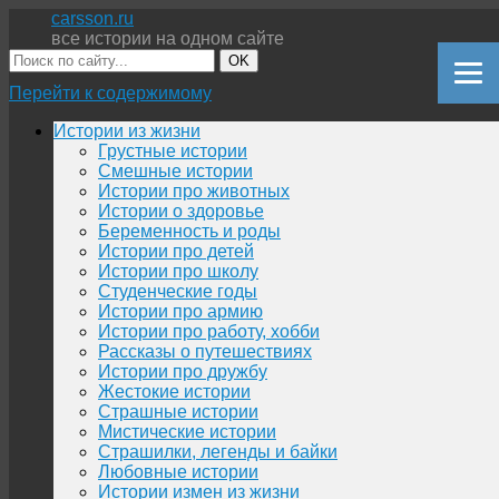
carsson.ru
все истории на одном сайте
OK
Перейти к содержимому
Истории из жизни
Грустные истории
Смешные истории
Истории про животных
Истории о здоровье
Беременность и роды
Истории про детей
Истории про школу
Студенческие годы
Истории про армию
Истории про работу, хобби
Рассказы о путешествиях
Истории про дружбу
Жестокие истории
Страшные истории
Мистические истории
Страшилки, легенды и байки
Любовные истории
Истории измен из жизни