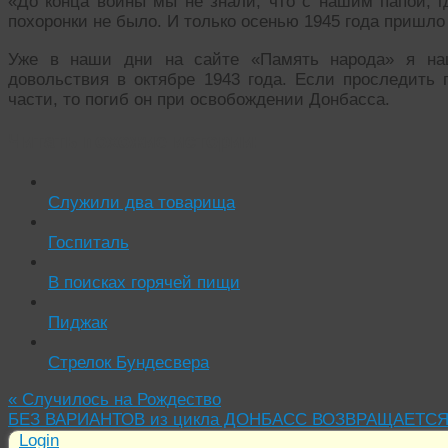
«До конца войны мы не знали, что с нашим папой, г
похоронки не было. И только осенью 1945 года пришло
Уже в наши дни на сайте «Память народа» я на
довольствия в октябре 1943 года. Если проследить 
части, то погиб он при освобождении Донбасса.
Читать похожие истории:
Служили два товарища
Госпиталь
В поисках горячей пищи
Пиджак
Стрелок Бундесвера
«
Случилось на Рождество
БЕЗ ВАРИАНТОВ из цикла ДОНБАСС ВОЗВРАЩАЕТ
Login