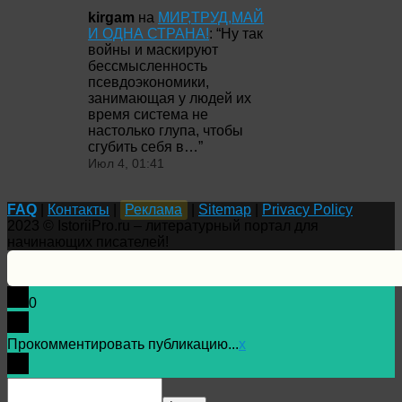
kirgam
на
МИР,ТРУД,МАЙ
И ОДНА СТРАНА!
: “
Ну так
войны и маскируют
бессмысленность
псевдоэкономики,
занимающая у людей их
время система не
настолько глупа, чтобы
сгубить себя в…
”
Июл 4, 01:41
FAQ
|
Контакты
|
Реклама
|
Sitemap
|
Privacy Policy
2023 © IstoriiPro.ru – литературный портал для
начинающих писателей!
0
Прокомментировать публикацию...
x