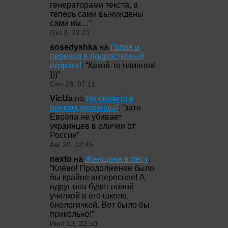
генераторами текста, а
теперь сами вынуждены
сами им…
”
Окт 3, 23:21
sosedyshka
на
Голая и
переход в подростковый
возраст!
: “
Какой-то наивняк!
)))
”
Сен 28, 07:11
VicUa
на
Не скачите к
волкам,украинцы!
: “
зато
Европа не убивает
украинцев в оличии от
России
”
Авг 20, 13:45
nexto
на
Женщина в лесу
:
“
Клёво! Продолжение было
бы крайне интересное! А
вдруг она будет новой
училкой в его школе,
биологичкой. Вот было бы
прикольно!
”
Июл 13, 22:50