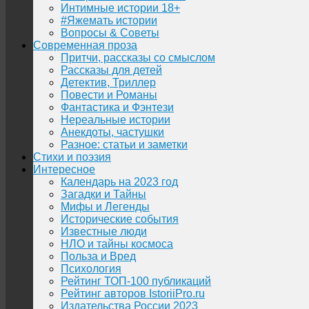
Интимные истории 18+
#Яжемать истории
Вопросы & Советы
Современная проза
Притчи, рассказы со смыслом
Рассказы для детей
Детектив, Триллер
Повести и Романы
Фантастика и Фэнтези
Нереальные истории
Анекдоты, частушки
Разное: статьи и заметки
Стихи и поэзия
Интересное
Календарь на 2023 год
Загадки и Тайны
Мифы и Легенды
Исторические события
Известные люди
НЛО и тайны космоса
Польза и Вред
Психология
Рейтинг ТОП-100 публикаций
Рейтинг авторов IstoriiPro.ru
Издательства России 2023