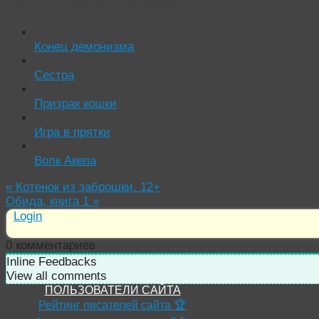
Читать похожие истории:
Конец демонизма
Сестра
Призрак кошки
Игра в прятки
Волк Акела
«
Котенок из заброшки. 12+
Обида, книга 1
»
Login
0
комментариев
Inline Feedbacks
View all comments
ПОЛЬЗОВАТЕЛИ САЙТА
Рейтинг писателей сайта 🏆