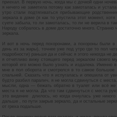
приехал. В первую ночь, когда мы с дочкой одни ноче
я ничего не заметила потому как замоталась и устал
утро стали подтягиваться прибывающие родственни
зеркала в доме (я как то упустила этот момент, хотя
суете забыла, то ли замоталась, то ли не верила в так
Народу собралось в доме достаточно много. Странно ч
зеркала.
И вот в ночь перед похоронами, а похороны были в 
день из за жары), точнее уже под утро где то пол чет
подробности) раньше да и сейчас я этого никогда не 
я отчетливо вижу стоящего перед зеркалом своего му
которой его можно было узнать и издалека. Именно в 
мне в пол оборота и смотрелся в то самое большое 
спальней. Сказать что я испугалась и опешила от уви
будто разбил паралич, я не могла сдвинуться с места
мысли, одна — бежать обратно в туалет или всё же 
места я не могла. Да что там сдвинуться с места ру
это видение длилось, но когда очнулась уже никого
дальше , по пути закрыв зеркало, да и остальные зер
от греха подальше.
После похорон родня разъехалась и жизнь пошла свои