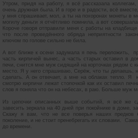
Утром, придя на работу, я всё рассказала коллегам,
очень дружная была. И в горе и в радости, всё вместе
у мня спрашивает, мол, а ты на похоронах монеты в 
могилу деньги я отчётливо помнила, а вот совершала
Короче говоря отправили меня с работы на кладбище 
что после проведённого обряда неприятности зако
ключом по голове сильно не била.
А вот ближе к осени задумала я печь переложить, пр
часть кирпичей вынес, а часть старых оставил в до
печи, снится мне муж сидящий на корточках рядом с к
место. Я у него спрашиваю, Серёж, что ты делаешь, н
сделать. А он отвечает, а мне на облаках тепло. Я 
смотрю кирпичи лежат стопочкой как их оставил печн
слов я поняла что он на небесах, в раю. Больше муж м
Из цепочки описанных выше событий, я всё же сд
завесить зеркала на 40 дней при покойнике в доме, з
Скажу я вам, что не все поверья наших предков
поколение, и не стоит пренебрегать их словами. Сама 
до времени.