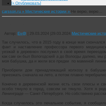
[+ Опубликовать]
carsson.ru »
Мистические истории »
Не верю, верю…
Не верю, верю…
Автор:
Ev@
|
29.03.2024
|
29.03.2024
Мистические ист
Так случилось, что в 2015 году в конце мая скончалс
факт и наставление профессора первого медицинс
уезжай в деревню» послужил в своё время переездом
как сам он был Вологодский а до Вологды далеко, мы
моя бабушка, да и жили все предки по маминой линии,
Приобрели дом принадлежащий колхозу в бабушки
приезжать сначала на лето, а потом плавно перебралис
Конечно в деревенской жизни есть свои плюсы и св
особо тянуло в город, совсем не тянуло. Хотя я ро
Ленинграде — Санкт-Петербурге. Но собственно расска
Когда случилось это печальное событие, я сообщила