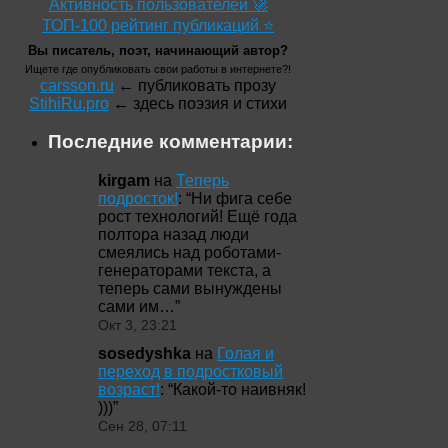
Активность пользователей 🚀
ТОП-100 рейтинг публикаций ⭐
Вы писатель, поэт, начинающий автор?
Ищете где опубликовать свои работы в интернете?!
carsson.ru
← публиковать прозу
StihiRu.pro
← здесь поэзия и стихи
Последние комментарии:
kirgam
на
Теперь
подросток!
: “
Ни фига себе
рост технологий! Ещё года
полтора назад люди
смеялись над роботами-
генераторами текста, а
теперь сами вынуждены
сами им…
”
Окт 3, 23:21
sosedyshka
на
Голая и
переход в подростковый
возраст!
: “
Какой-то наивняк!
)))
”
Сен 28, 07:11