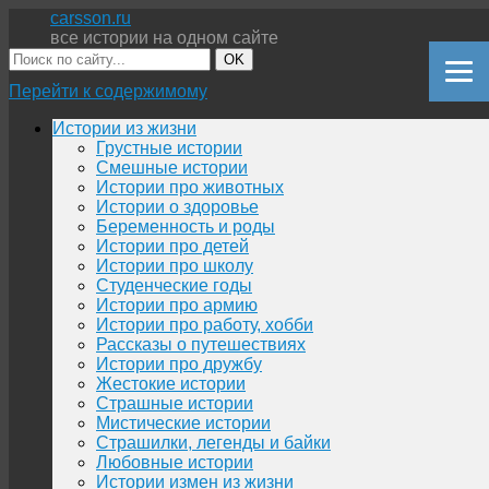
carsson.ru
все истории на одном сайте
OK
Перейти к содержимому
Истории из жизни
Грустные истории
Смешные истории
Истории про животных
Истории о здоровье
Беременность и роды
Истории про детей
Истории про школу
Студенческие годы
Истории про армию
Истории про работу, хобби
Рассказы о путешествиях
Истории про дружбу
Жестокие истории
Страшные истории
Мистические истории
Страшилки, легенды и байки
Любовные истории
Истории измен из жизни