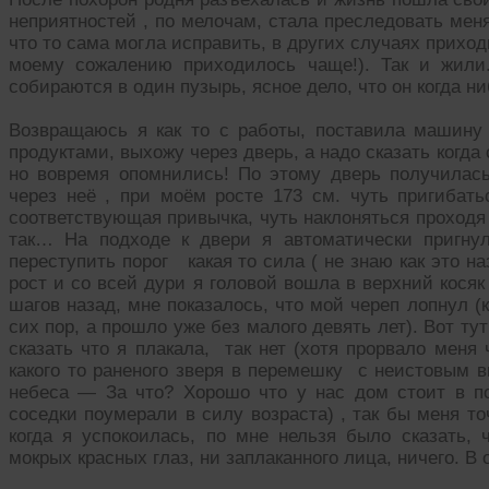
неприятностей , по мелочам, стала преследовать меня.
что то сама могла исправить, в других случаях прихо
моему сожалению приходилось чаще!). Так и жили
собираются в один пузырь, ясное дело, что он когда ни
Возвращаюсь я как то с работы, поставила машину 
продуктами, выхожу через дверь, а надо сказать когда
но вовремя опомнились! По этому дверь получилась 
через неё , при моём росте 173 см. чуть пригибать
соответствующая привычка, чуть наклоняться проходя 
так… На подходе к двери я автоматически пригну
переступить порог какая то сила ( не знаю как это н
рост и со всей дури я головой вошла в верхний косяк
шагов назад, мне показалось, что мой череп лопнул (
сих пор, а прошло уже без малого девять лет). Вот т
сказать что я плакала, так нет (хотя прорвало меня 
какого то раненого зверя в перемешку с неистовым в
небеса — За что? Хорошо что у нас дом стоит в п
соседки поумерали в силу возраста) , так бы меня то
когда я успокоилась, по мне нельзя было сказать, 
мокрых красных глаз, ни заплаканного лица, ничего. 