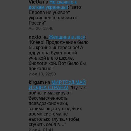
VicUa
на
Не скачите к
волкам,украинцы!
: “
зато
Европа не убивает
украинцев в оличии от
России
”
Авг 20, 13:45
nexto
на
Женщина в лесу
:
“
Клёво! Продолжение было
бы крайне интересное! А
вдруг она будет новой
училкой в его школе,
биологичкой. Вот было бы
прикольно!
”
Июл 13, 22:50
kirgam
на
МИР,ТРУД,МАЙ
И ОДНА СТРАНА!
: “
Ну так
войны и маскируют
бессмысленность
псевдоэкономики,
занимающая у людей их
время система не
настолько глупа, чтобы
сгубить себя в…
”
Июл 4, 01:41