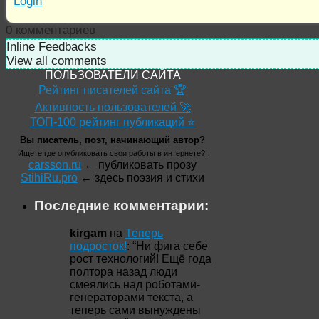
Login
0
комментариев
Inline Feedbacks
View all comments
ПОЛЬЗОВАТЕЛИ САЙТА
Рейтинг писателей сайта 🏆
Активность пользователей 🚀
ТОП-100 рейтинг публикаций ⭐
Вы писатель, поэт, начинающий автор?
Ищете где опубликовать свои работы в интернете?!
carsson.ru
← публиковать прозу
StihiRu.pro
← здесь поэзия и стихи
Последние комментарии:
kirgam
на
Теперь
подросток!
: “
Ни фига себе
рост технологий! Ещё года
полтора назад люди
смеялись над роботами-
генераторами текста, а
теперь сами вынуждены