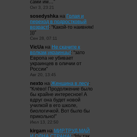
сами им…
”
Окт 3, 23:21
sosedyshka
на
Голая и
переход в подростковый
возраст!
: “
Какой-то наивняк!
)))
”
Сен 28, 07:11
VicUa
на
Не скачите к
волкам,украинцы!
: “
зато
Европа не убивает
украинцев в оличии от
России
”
Авг 20, 13:45
nexto
на
Женщина в лесу
:
“
Клёво! Продолжение было
бы крайне интересное! А
вдруг она будет новой
училкой в его школе,
биологичкой. Вот было бы
прикольно!
”
Июл 13, 22:50
kirgam
на
МИР,ТРУД,МАЙ
И ОДНА СТРАНА!
: “
Ну так