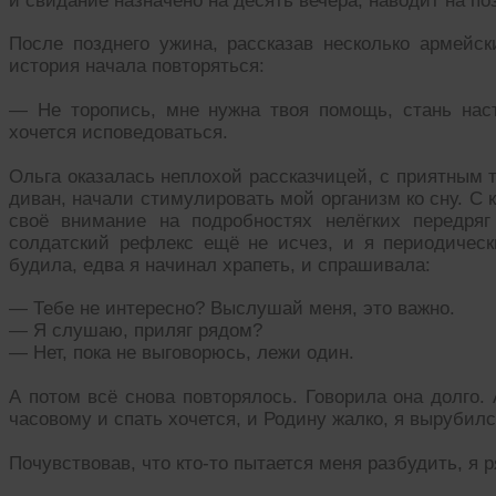
и свидание назначено на десять вечера, наводит на по
После позднего ужина, рассказав несколько армейск
история начала повторяться:
— Не торопись, мне нужна твоя помощь, стань нас
хочется исповедоваться.
Ольга оказалась неплохой рассказчицей, с приятным 
диван, начали стимулировать мой организм ко сну. С 
своё внимание на подробностях нелёгких передря
солдатский рефлекс ещё не исчез, и я периодичес
будила, едва я начинал храпеть, и спрашивала:
— Тебе не интересно? Выслушай меня, это важно.
— Я слушаю, приляг рядом?
— Нет, пока не выговорюсь, лежи один.
А потом всё снова повторялось. Говорила она долго. 
часовому и спать хочется, и Родину жалко, я вырубилс
Почувствовав, что кто-то пытается меня разбудить, я р