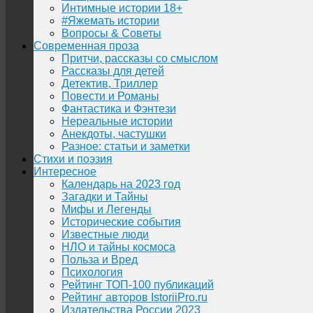
Интимные истории 18+
#Яжемать истории
Вопросы & Советы
Современная проза
Притчи, рассказы со смыслом
Рассказы для детей
Детектив, Триллер
Повести и Романы
Фантастика и Фэнтези
Нереальные истории
Анекдоты, частушки
Разное: статьи и заметки
Стихи и поэзия
Интересное
Календарь на 2023 год
Загадки и Тайны
Мифы и Легенды
Исторические события
Известные люди
НЛО и тайны космоса
Польза и Вред
Психология
Рейтинг ТОП-100 публикаций
Рейтинг авторов IstoriiPro.ru
Издательства России 2023