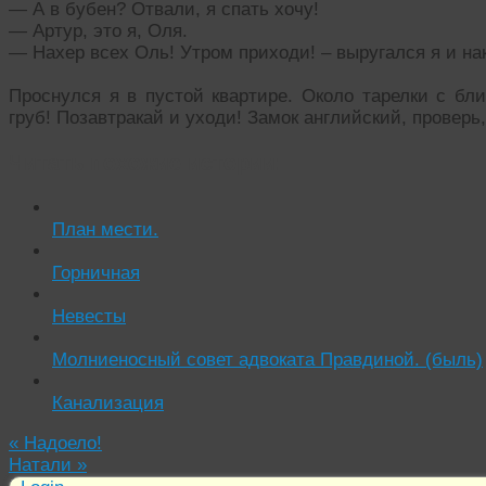
— А в бубен? Отвали, я спать хочу!
— Артур, это я, Оля.
— Нахер всех Оль! Утром приходи! – выругался я и на
Проснулся я в пустой квартире. Около тарелки с бл
груб! Позавтракай и уходи! Замок английский, проверь
Читать похожие истории:
План мести.
Горничная
Невесты
Молниеносный совет адвоката Правдиной. (быль)
Канализация
«
Надоело!
Натали
»