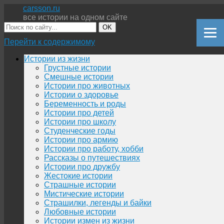
carsson.ru
все истории на одном сайте
OK
Перейти к содержимому
Истории из жизни
Грустные истории
Смешные истории
Истории про животных
Истории о здоровье
Беременность и роды
Истории про детей
Истории про школу
Студенческие годы
Истории про армию
Истории про работу, хобби
Рассказы о путешествиях
Истории про дружбу
Жестокие истории
Страшные истории
Мистические истории
Страшилки, легенды и байки
Любовные истории
Истории измен из жизни