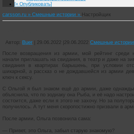
[+ Опубликовать]
carsson.ru »
Смешные истории »
Настройщик
Настройщик
Автор:
Buer
|
29.06.2022
|
29.06.2022
Смешные истории
После возвращения из армии, мой рейтинг среди 
начали приглашать на свидания, в театр и даже на з
свидания в квартирах барышень, при условии отс
шикарной, а рассказ о не дождавшейся из армии дев
ключ к сексу.
С Ольгой я был знаком ещё до армии, даже однажды 
объяснила, что по зодиаку она Рыба, и её надо настрои
состоится, даже если я этого не захочу. Но за полутор
получилось. А тут меня скоропостижно призвали в арм
После армии, Ольга позвонила сама:
— Привет, это Ольга, забыл старую знакомую?