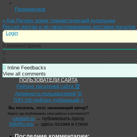
Радиокружок
«
Как Питеру помог гимнастический купальник
Россия долгая и не гарантированная доставка посылок
Login
0
комментариев
Inline Feedbacks
View all comments
ПОЛЬЗОВАТЕЛИ САЙТА
Рейтинг писателей сайта 🏆
Активность пользователей 🚀
ТОП-100 рейтинг публикаций ⭐
Вы писатель, поэт, начинающий автор?
Ищете где опубликовать свои работы в интернете?!
carsson.ru
← публиковать прозу
StihiRu.pro
← здесь поэзия и стихи
Последние комментарии: