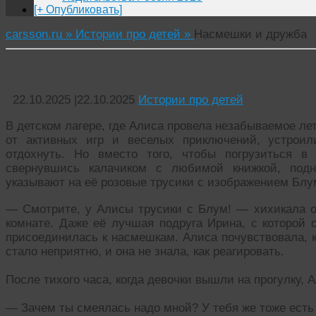
[+ Опубликовать]
carsson.ru »
Истории про детей »
Насмешки и дружба
Насмешки и дружба
22.10.2025
|
22.10.2025
Истории про детей
В детском лагере, где Алиса провела незабываемое ле
от активных игр и веселых приключений, устроил
отдохнуть. Но вместо того, чтобы погрузиться в
свернувшись калачиком с любимой книжкой, подн
указывают на её розовые трусики с изображением Блу
— Смотрите, у Алисы трусики с Блум! — хихикала од
комнате. Даже её лучшая подруга Ирина, с которой 
присоединилась к насмешкам. Алиса почувствовала, к
стало неприятно, и она не знала, как реагировать.
После тихого часа, когда девочки вышли на прогулку, 
— Зачем ты смеялась надо мной? У тебя же тоже есть 