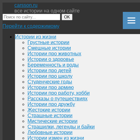
carsson.ru
все истории на одном сайте
OK
Перейти к содержимому
Истории из жизни
Грустные истории
Смешные истории
Истории про животных
Истории о здоровье
Беременность и роды
Истории про детей
Истории про школу
Студенческие годы
Истории про армию
Истории про работу, хобби
Рассказы о путешествиях
Истории про дружбу
Жестокие истории
Страшные истории
Мистические истории
Страшилки, легенды и байки
Любовные истории
Истории измен из жизни