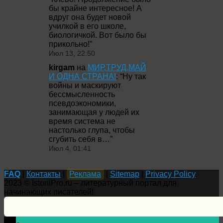
бы крайне интересное! А
вдруг она будет новой
училкой в его школе,
биологичкой. Вот было бы
прикольно!
”
Июл 13, 22:50
kirgam
на
МИР,ТРУД,МАЙ
И ОДНА СТРАНА!
: “
Ну так
войны и маскируют
бессмысленность
псевдоэкономики,
занимающая у людей их
время система не
настолько глупа, чтобы
сгубить себя в…
”
Июл 4, 01:41
FAQ
|
Контакты
|
Реклама
|
Sitemap
|
Privacy Policy
2023 © IstoriiPro.ru – литературный портал для
начинающих писателей!