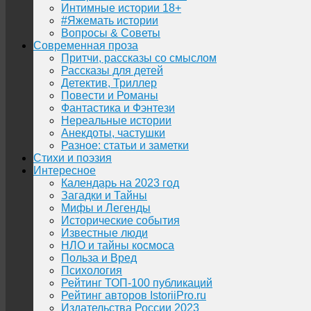
Интимные истории 18+
#Яжемать истории
Вопросы & Советы
Современная проза
Притчи, рассказы со смыслом
Рассказы для детей
Детектив, Триллер
Повести и Романы
Фантастика и Фэнтези
Нереальные истории
Анекдоты, частушки
Разное: статьи и заметки
Стихи и поэзия
Интересное
Календарь на 2023 год
Загадки и Тайны
Мифы и Легенды
Исторические события
Известные люди
НЛО и тайны космоса
Польза и Вред
Психология
Рейтинг ТОП-100 публикаций
Рейтинг авторов IstoriiPro.ru
Издательства России 2023