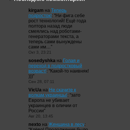
kirgam
на
Теперь
подросток!
: “
Ни фига себе
рост технологий! Ещё года
полтора назад люди
смеялись над роботами-
генераторами текста, а
теперь сами вынуждены
сами им…
”
Окт 3, 23:21
sosedyshka
на
Голая и
переход в подростковый
возраст!
: “
Какой-то наивняк!
)))
”
Сен 28, 07:11
VicUa
на
Не скачите к
волкам,украинцы!
: “
зато
Европа не убивает
украинцев в оличии от
России
”
Авг 20, 13:45
nexto
на
Женщина в лесу
:
“
Клёво! Продолжение было