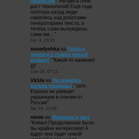
подросток!
: “
Ни фига себе
рост технологий! Ещё года
полтора назад люди
смеялись над роботами-
генераторами текста, а
теперь сами вынуждены
сами им…
”
Окт 3, 23:21
sosedyshka
на
Голая и
переход в подростковый
возраст!
: “
Какой-то наивняк!
)))
”
Сен 28, 07:11
VicUa
на
Не скачите к
волкам,украинцы!
: “
зато
Европа не убивает
украинцев в оличии от
России
”
Авг 20, 13:45
nexto
на
Женщина в лесу
:
“
Клёво! Продолжение было
бы крайне интересное! А
вдруг она будет новой