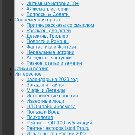
Интимные истории 18+
#Яжемать истории
Вопросы & Советы
Современная проза
Притчи, рассказы со смыслом
Рассказы для детей
Детектив, Триллер
Повести и Романы
Фантастика и Фэнтези
Нереальные истории
Анекдоты, частушки
Разное: статьи и заметки
Стихи и поэзия
Интересное
Календарь на 2023 год
Загадки и Тайны
Мифы и Легенды
Исторические события
Известные люди
НЛО и тайны космоса
Польза и Вред
Психология
Рейтинг ТОП-100 публикаций
Рейтинг авторов IstoriiPro.ru
Издательства России 2023