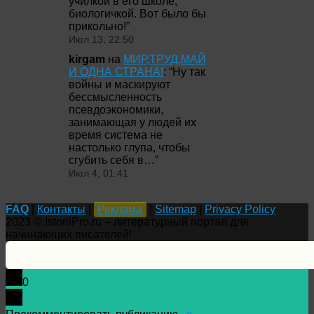
училкой в его школе,
биологичкой. Вот было бы
прикольно!
”
Июл 13, 22:50
kirgam
на
МИР,ТРУД,МАЙ
И ОДНА СТРАНА!
: “
Ну так
войны и маскируют
бессмысленность
псевдоэкономики,
занимающая у людей их
время система не
настолько глупа, чтобы
сгубить себя в…
”
Июл 4, 01:41
FAQ
|
Контакты
|
Реклама
|
Sitemap
|
Privacy Policy
2023 © IstoriiPro.ru – литературный портал для
начинающих писателей!
0