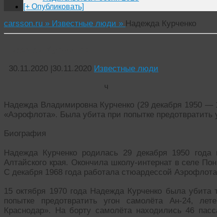
[+ Опубликовать]
carsson.ru »
Известные люди »
Надежда Курченко
Надежда Курченко
30.11.2020
|
30.11.2020
Известные люди
ч
Надежда Владимировна Курченко (29 декабря 1950 — 1
«Аэрофлота». Была убита при попытке предотвратить 
Биография
Надежда Курченко родилась 29 декабря 1950 года 
Алтайского края. Окончила школу-интернат в селе По
С декабря 1968 года работала стюардессой Аэрофлота
15 октября 1970 года Надежда Курченко была убита 
попытке предотвратить угон самолёта Ан-24, ле
Краснодар». На борту самолёта находились 46 пасс