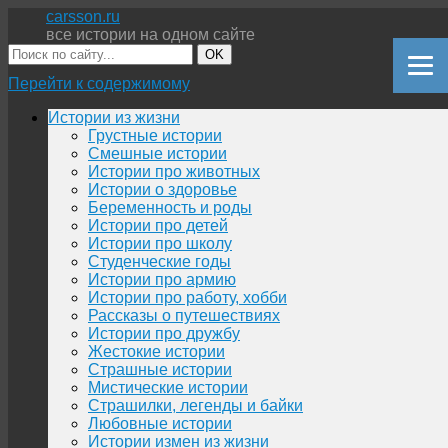
carsson.ru
все истории на одном сайте
OK
Перейти к содержимому
Истории из жизни
Грустные истории
Смешные истории
Истории про животных
Истории о здоровье
Беременность и роды
Истории про детей
Истории про школу
Студенческие годы
Истории про армию
Истории про работу, хобби
Рассказы о путешествиях
Истории про дружбу
Жестокие истории
Страшные истории
Мистические истории
Страшилки, легенды и байки
Любовные истории
Истории измен из жизни