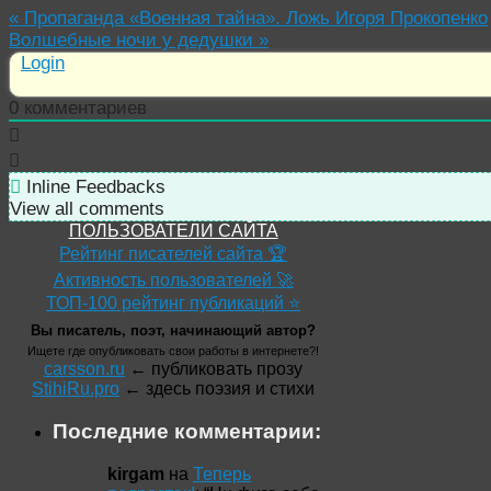
«
Пропаганда «Военная тайна». Ложь Игоря Прокопенко
Волшебные ночи у дедушки
»
Login
0
комментариев
Inline Feedbacks
View all comments
ПОЛЬЗОВАТЕЛИ САЙТА
Рейтинг писателей сайта 🏆
Активность пользователей 🚀
ТОП-100 рейтинг публикаций ⭐
Вы писатель, поэт, начинающий автор?
Ищете где опубликовать свои работы в интернете?!
carsson.ru
← публиковать прозу
StihiRu.pro
← здесь поэзия и стихи
Последние комментарии:
kirgam
на
Теперь