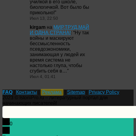
училкой в его школе,
биологичкой. Вот было бы
прикольно!
”
Июл 13, 22:50
kirgam
на
МИР,ТРУД,МАЙ
И ОДНА СТРАНА!
: “
Ну так
войны и маскируют
бессмысленность
псевдоэкономики,
занимающая у людей их
время система не
настолько глупа, чтобы
сгубить себя в…
”
Июл 4, 01:41
FAQ
|
Контакты
|
Реклама
|
Sitemap
|
Privacy Policy
2023 © IstoriiPro.ru – литературный портал для
начинающих писателей!
0