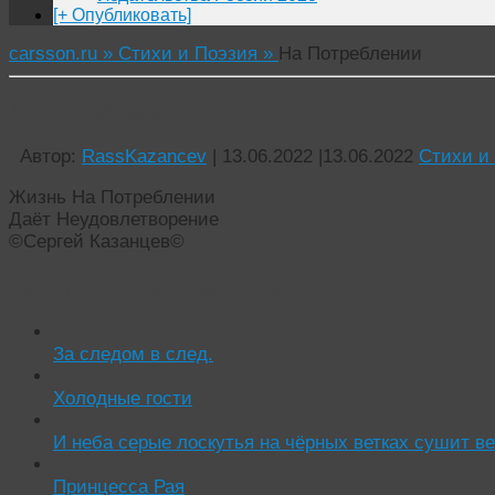
[+ Опубликовать]
carsson.ru »
Стихи и Поэзия »
На Потреблении
На Потреблении
Автор:
RassKazancev
|
13.06.2022
|
13.06.2022
Стихи и
Жизнь На Потреблении
Даёт Неудовлетворение
©Сергей Казанцев©
Читать похожие истории:
За следом в след.
Холодные гости
И неба серые лоскутья на чёрных ветках сушит ве
Принцесса Рая