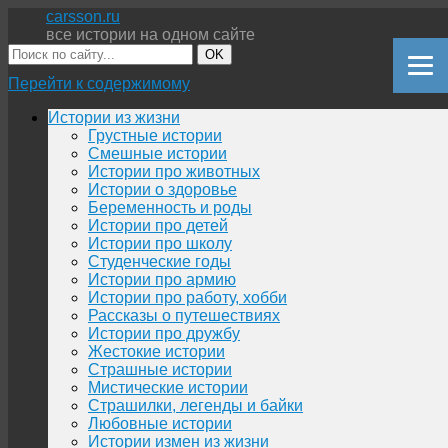
carsson.ru
все истории на одном сайте
OK
Перейти к содержимому
Истории из жизни
Грустные истории
Смешные истории
Истории про животных
Истории о здоровье
Беременность и роды
Истории про детей
Истории про школу
Студенческие годы
Истории про армию
Истории про работу, хобби
Рассказы о путешествиях
Истории про дружбу
Жестокие истории
Страшные истории
Мистические истории
Страшилки, легенды и байки
Любовные истории
Истории измен из жизни