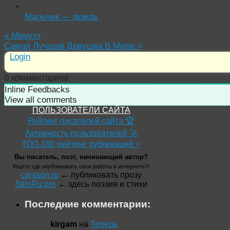
Мальчик — дождь
«
Менуэт
Самая Лучшая Девушка В Мире
»
Login
0
комментариев
Inline Feedbacks
View all comments
ПОЛЬЗОВАТЕЛИ САЙТА
Рейтинг писателей сайта 🏆
Активность пользователей 🚀
ТОП-100 рейтинг публикаций ⭐
Вы писатель, поэт, начинающий автор?
Ищете где опубликовать свои работы в интернете?!
carsson.ru
← публиковать прозу
StihiRu.pro
← здесь поэзия и стихи
Последние комментарии:
kirgam
на
Теперь