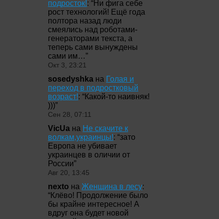
подросток!
: “
Ни фига себе
рост технологий! Ещё года
полтора назад люди
смеялись над роботами-
генераторами текста, а
теперь сами вынуждены
сами им…
”
Окт 3, 23:21
sosedyshka
на
Голая и
переход в подростковый
возраст!
: “
Какой-то наивняк!
)))
”
Сен 28, 07:11
VicUa
на
Не скачите к
волкам,украинцы!
: “
зато
Европа не убивает
украинцев в оличии от
России
”
Авг 20, 13:45
nexto
на
Женщина в лесу
:
“
Клёво! Продолжение было
бы крайне интересное! А
вдруг она будет новой