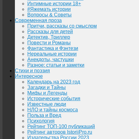
Интимные истории 18+
#Яжемать истории
Вопросы & Советы
Современная проза
Притчи, рассказы со смыслом
Рассказы для детей
Детектив, Триллер
Повести и Романы
Фантастика и Фэнтези
Нереальные истории
Анекдоты, частушки
Разное: статьи и заметки
Стихи и поэзия
Интересное
Календарь на 2023 год
Загадки и Тайны
Мифы и Легенды
Исторические события
Известные люди
НЛО и тайны космоса
Польза и Вред
Психология
Рейтинг ТОП-100 публикаций
Рейтинг авторов IstoriiPro.ru
Издательства России 2023