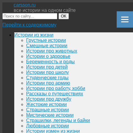
carsson.ru
все истории на одном сайте
OK
Перейти к содержимому
Истории из жизни
Грустные истории
Смешные истории
Истории про животных
Истории о здоровье
Беременность и роды
Истории про детей
Истории про школу
Студенческие годы
Истории про армию
Истории про работу, хобби
Рассказы о путешествиях
Истории про дружбу
Жестокие истории
Страшные истории
Мистические истории
Страшилки, легенды и байки
Любовные истории
Истории измен из жизни