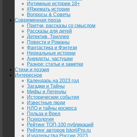
Интимные истории 18+
#Яжемать истории
Вопросы & Советы
Современная проза
Притчи, рассказы со смыслом
Рассказы для детей
Детектив, Триллер
Повести и Романы
Фантастика и Фэнтези
Нереальные истории
Анекдоты, частушки
Разное: статьи и заметки
Стихи и поэзия
Интересное
Календарь на 2023 год
Загадки и Тайны
Мифы и Легенды
Исторические события
Известные люди
НЛО и тайны космоса
Польза и Вред
Психология
Рейтинг ТОП-100 публикаций
Рейтинг авторов IstoriiPro.ru
Издательства России 2023