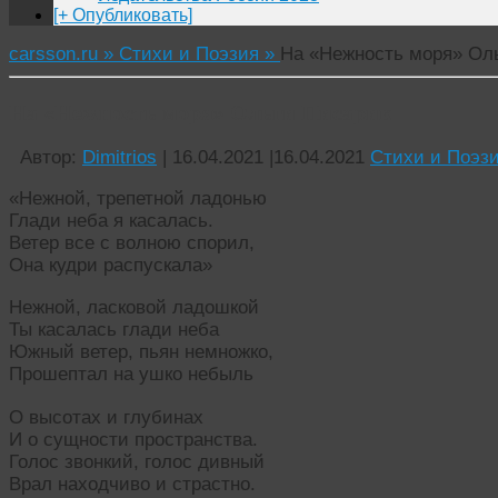
[+ Опубликовать]
carsson.ru »
Стихи и Поэзия »
На «Нежность моря» Ол
На «Нежность моря» Ольги Писарик
Автор:
Dimitrios
|
16.04.2021
|
16.04.2021
Стихи и Поэз
«Нежной, трепетной ладонью
Глади неба я касалась.
Ветер все с волною спорил,
Она кудри распускала»
Нежной, ласковой ладошкой
Ты касалась глади неба
Южный ветер, пьян немножко,
Прошептал на ушко небыль
О высотах и глубинах
И о сущности пространства.
Голос звонкий, голос дивный
Врал находчиво и страстно.