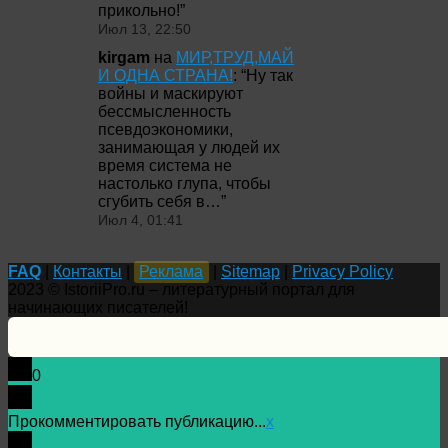
прикольно!
”
Июл 13, 22:50
kirgam
на
МИР,ТРУД,МАЙ
И ОДНА СТРАНА!
: “
Ну так
войны и маскируют
бессмысленность
псевдоэкономики,
занимающая у людей их
время система не
настолько глупа, чтобы
сгубить себя в…
”
Июл 4, 01:41
FAQ
|
Контакты
|
Реклама
|
Sitemap
|
Privacy Policy
2023 © IstoriiPro.ru – литературный портал для
начинающих писателей!
0
Прокомментировать публикацию...
x