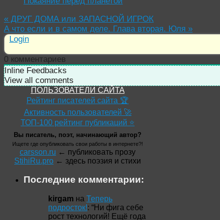
Покаяние перед планетой
«
ДРУГ ДОМА или ЗАПАСНОЙ ИГРОК
А что если и в самом деле. Глава вторая. Юля
»
Login
0
комментариев
Inline Feedbacks
View all comments
ПОЛЬЗОВАТЕЛИ САЙТА
Рейтинг писателей сайта 🏆
Активность пользователей 🚀
ТОП-100 рейтинг публикаций ⭐
Вы писатель, поэт, начинающий автор?
Ищете где опубликовать свои работы в интернете?!
carsson.ru
← публиковать прозу
StihiRu.pro
← здесь поэзия и стихи
Последние комментарии:
kirgam
на
Теперь
подросток!
: “
Ни фига себе
рост технологий! Ещё года