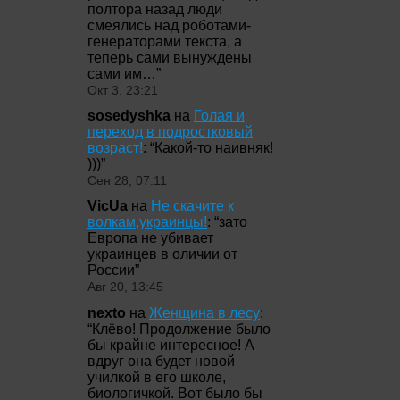
полтора назад люди
смеялись над роботами-
генераторами текста, а
теперь сами вынуждены
сами им…
”
Окт 3, 23:21
sosedyshka
на
Голая и
переход в подростковый
возраст!
: “
Какой-то наивняк!
)))
”
Сен 28, 07:11
VicUa
на
Не скачите к
волкам,украинцы!
: “
зато
Европа не убивает
украинцев в оличии от
России
”
Авг 20, 13:45
nexto
на
Женщина в лесу
:
“
Клёво! Продолжение было
бы крайне интересное! А
вдруг она будет новой
училкой в его школе,
биологичкой. Вот было бы