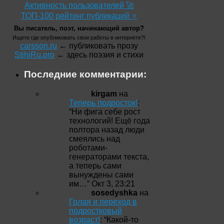
Активность пользователей 🚀
ТОП-100 рейтинг публикаций ⭐
Вы писатель, поэт, начинающий автор?
Ищете где опубликовать свои работы в интернете?!
carsson.ru
← публиковать прозу
StihiRu.pro
← здесь поэзия и стихи
Последние комментарии:
kirgam
на
Теперь подросток!
:
“
Ни фига себе рост
технологий! Ещё года
полтора назад люди
смеялись над
роботами-
генераторами текста,
а теперь сами
вынуждены сами
им…
”
Окт 3, 23:21
sosedyshka
на
Голая и переход в
подростковый
возраст!
: “
Какой-то