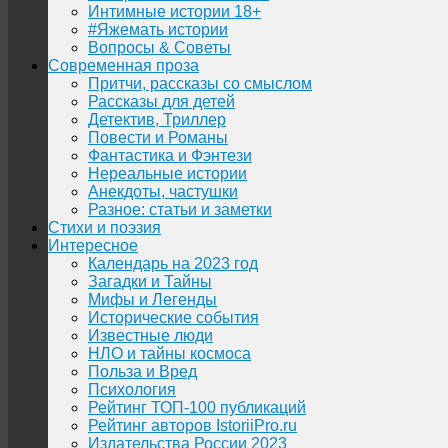
Интимные истории 18+
#Яжемать истории
Вопросы & Советы
Современная проза
Притчи, рассказы со смыслом
Рассказы для детей
Детектив, Триллер
Повести и Романы
Фантастика и Фэнтези
Нереальные истории
Анекдоты, частушки
Разное: статьи и заметки
Стихи и поэзия
Интересное
Календарь на 2023 год
Загадки и Тайны
Мифы и Легенды
Исторические события
Известные люди
НЛО и тайны космоса
Польза и Вред
Психология
Рейтинг ТОП-100 публикаций
Рейтинг авторов IstoriiPro.ru
Издательства России 2023