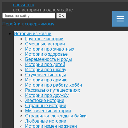
carsson.ru
все истории на одном сайте
OK
Перейти к содержимому
Истории из жизни
Грустные истории
Смешные истории
Истории про животных
Истории о здоровье
Беременность и роды
Истории про детей
Истории про школу
Студенческие годы
Истории про армию
Истории про работу, хобби
Рассказы о путешествиях
Истории про дружбу
Жестокие истории
Страшные истории
Мистические истории
Страшилки, легенды и байки
Любовные истории
Истории измен из жизни