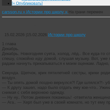
[+ Опубликовать]
carsson.ru »
Истории про школу »
На грани перемен
На грани перемен
15.02.2026
|
15.02.2026
Истории про школу
1 глава
Декабрь.
Декабрь. Новогодняя суета, холод, лёд.. Все куда-то с
спешу, спокойно иду домой, слушая музыку. Вот, уже 
радаки начнуть прикапываться к моим оценкам. Ладно, 
Секунда. Щелчок, крик пятилетней сестры, крики род
воздух.
— Ты опять домой поздно вернулся?! Где шлялся?!- уб
— К другу зашел, надо было отдать ему кое-что.. Ужин
снимая с себя верхнюю одежду.
— Ну ну.. Потом дневник покажешь! -ответила женщина
— Ага.. — Херл был уже в своей комнате, но тут ему