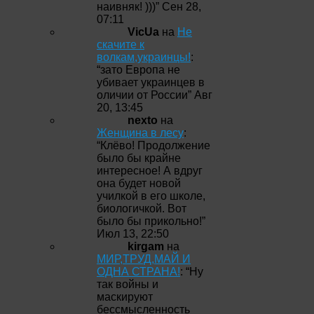
наивняк! )))
”
Сен 28,
07:11
VicUa
на
Не
скачите к
волкам,украинцы!
:
“
зато Европа не
убивает украинцев в
оличии от России
”
Авг
20, 13:45
nexto
на
Женщина в лесу
:
“
Клёво! Продолжение
было бы крайне
интересное! А вдруг
она будет новой
училкой в его школе,
биологичкой. Вот
было бы прикольно!
”
Июл 13, 22:50
kirgam
на
МИР,ТРУД,МАЙ И
ОДНА СТРАНА!
: “
Ну
так войны и
маскируют
бессмысленность