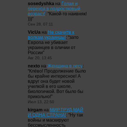
sosedyshka
на
Голая и
переход в подростковый
возраст!
: “
Какой-то наивняк!
)))
”
Сен 28, 07:11
VicUa
на
Не скачите к
волкам,украинцы!
: “
зато
Европа не убивает
украинцев в оличии от
России
”
Авг 20, 13:45
nexto
на
Женщина в лесу
:
“
Клёво! Продолжение было
бы крайне интересное! А
вдруг она будет новой
училкой в его школе,
биологичкой. Вот было бы
прикольно!
”
Июл 13, 22:50
kirgam
на
МИР,ТРУД,МАЙ
И ОДНА СТРАНА!
: “
Ну так
войны и маскируют
бессмысленность