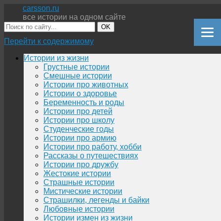
carsson.ru
все истории на одном сайте
OK
Перейти к содержимому
Истории из жизни
Грустные истории
Смешные истории
Истории про животных
Истории о здоровье
Беременность и роды
Истории про детей
Истории про школу
Студенческие годы
Истории про армию
Истории про работу, хобби
Рассказы о путешествиях
Истории про дружбу
Жестокие истории
Страшные истории
Мистические истории
Страшилки, легенды и байки
Любовные истории
Истории измен из жизни