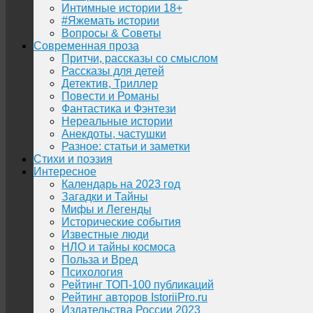
Интимные истории 18+
#Яжемать истории
Вопросы & Советы
Современная проза
Притчи, рассказы со смыслом
Рассказы для детей
Детектив, Триллер
Повести и Романы
Фантастика и Фэнтези
Нереальные истории
Анекдоты, частушки
Разное: статьи и заметки
Стихи и поэзия
Интересное
Календарь на 2023 год
Загадки и Тайны
Мифы и Легенды
Исторические события
Известные люди
НЛО и тайны космоса
Польза и Вред
Психология
Рейтинг ТОП-100 публикаций
Рейтинг авторов IstoriiPro.ru
Издательства России 2023