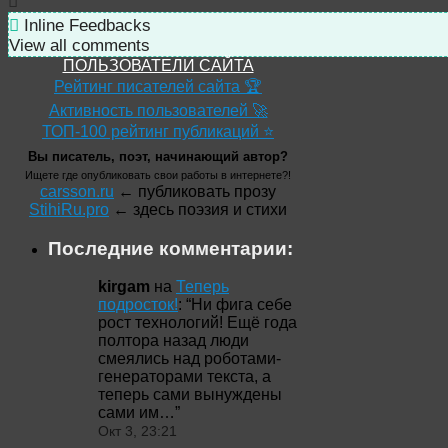
Inline Feedbacks
View all comments
ПОЛЬЗОВАТЕЛИ САЙТА
Рейтинг писателей сайта 🏆
Активность пользователей 🚀
ТОП-100 рейтинг публикаций ⭐
Вы писатель, поэт, начинающий автор?
Ищете где опубликовать свои работы в интернете?!
carsson.ru
← публиковать прозу
StihiRu.pro
← здесь поэзия и стихи
Последние комментарии:
kirgam
на
Теперь
подросток!
: “
Ни фига себе
рост технологий! Ещё года
полтора назад люди
смеялись над роботами-
генераторами текста, а
теперь сами вынуждены
сами им…
”
Окт 3, 23:21