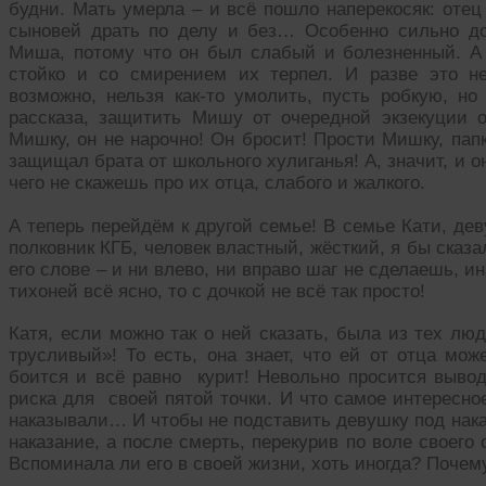
будни. Мать умерла – и всё пошло наперекосяк: отец
сыновей драть по делу и без… Особенно сильно до
Миша, потому что он был слабый и болезненный. А 
стойко и со смирением их терпел. И разве это н
возможно, нельзя как-то умолить, пусть робкую, но
рассказа, защитить Мишу от очередной экзекуции от
Мишку, он не нарочно! Он бросит! Прости Мишку, папка
защищал брата от школьного хулиганья! А, значит, и о
чего не скажешь про их отца, слабого и жалкого.
А теперь перейдём к другой семье! В семье Кати, де
полковник КГБ, человек властный, жёсткий, я бы сказ
его слове – и ни влево, ни вправо шаг не сделаешь, 
тихоней всё ясно, то с дочкой не всё так просто!
Катя, если можно так о ней сказать, была из тех люд
трусливый»! То есть, она знает, что ей от отца може
боится и всё равно курит! Невольно просится вывод
риска для своей пятой точки. И что самое интересно
наказывали… И чтобы не подставить девушку под наказ
наказание, а после смерть, перекурив по воле свое
Вспоминала ли его в своей жизни, хоть иногда? Почему