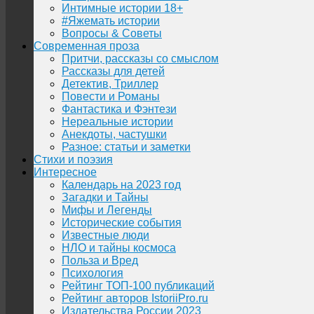
Интимные истории 18+
#Яжемать истории
Вопросы & Советы
Современная проза
Притчи, рассказы со смыслом
Рассказы для детей
Детектив, Триллер
Повести и Романы
Фантастика и Фэнтези
Нереальные истории
Анекдоты, частушки
Разное: статьи и заметки
Стихи и поэзия
Интересное
Календарь на 2023 год
Загадки и Тайны
Мифы и Легенды
Исторические события
Известные люди
НЛО и тайны космоса
Польза и Вред
Психология
Рейтинг ТОП-100 публикаций
Рейтинг авторов IstoriiPro.ru
Издательства России 2023