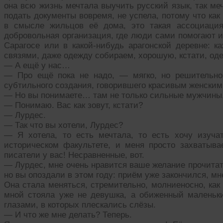
она всю жизнь мечтала выучить русский язык, так меч
подать документы вовремя, не успела, потому что как
в смысле жильцов её дома, это такая ассоциаци
добровольная организация, где люди сами помогают и
Сарагосе или в какой-нибудь арагонской деревне: к
связями, даже одежду собираем, хорошую, кстати, оде
— А ещё у нас…
— Про ещё пока не надо, — мягко, но решительно
субтильного создания, говорившего красивым женским
— Но вы понимаете… там не только сильные мужчины,
— Понимаю. Вас как зовут, кстати?
— Лурдес.
— Так что вы хотели, Лурдес?
— Я хотела, то есть мечтала, то есть хочу изуча
историческом факультете, и меня просто захватывае
писатели у вас! Несравненные, вот.
— Лурдес, мне очень нравится ваше желание прочитат
но вы опоздали в этом году: приём уже закончился, мн
Она стала меняться, стремительно, молниеносно, ка
мной стояла уже не девушка, а обиженный маленьк
глазами, в которых плескались слёзы.
— И что же мне делать? Теперь.