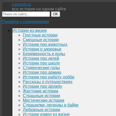
carsson.ru
все истории на одном сайте
OK
Перейти к содержимому
Истории из жизни
Грустные истории
Смешные истории
Истории про животных
Истории о здоровье
Беременность и роды
Истории про детей
Истории про школу
Студенческие годы
Истории про армию
Истории про работу, хобби
Рассказы о путешествиях
Истории про дружбу
Жестокие истории
Страшные истории
Мистические истории
Страшилки, легенды и байки
Любовные истории
Истории измен из жизни