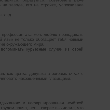
аладится, образуется, советовала даже
на заводе, кто на стройке, успокаивала
згляд.
и профессия эта моя, люблю преподавать
й язык не только обогащает тебя новыми
тие окружающего мира.
 вспоминать курьёзные случаи из своей
ая, как щепка, девушка в роговых очках с
аляповато накрашенными глазищами.
идыханиях и нафаршированная нечёткой
с трудом понял, нет… скорее вычислил, что