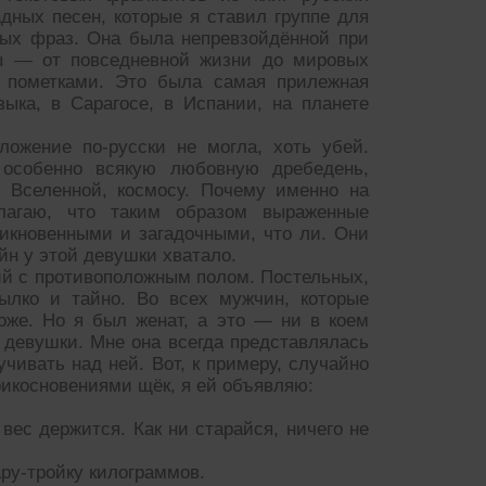
дных песен, которые я ставил группе для
ых фраз. Она была непревзойдённой при
ы — от повседневной жизни до мировых
 пометками. Это была самая прилежная
зыка, в Сарагосе, в Испании, на планете
ложение по-русски не могла, хоть убей.
особенно всякую любовную дребедень,
, Вселенной, космосу. Почему именно на
лагаю, что таким образом выраженные
никновенными и загадочными, что ли. Они
йн у этой девушки хватало.
ий с противоположным полом. Постельных,
ылко и тайно. Во всех мужчин, которые
тоже. Но я был женат, а это — ни в коем
й девушки. Мне она всегда представлялась
ивать над ней. Вот, к примеру, случайно
икосновениями щёк, я ей объявляю:
 вес держится. Как ни старайся, ничего не
ру-тройку килограммов.