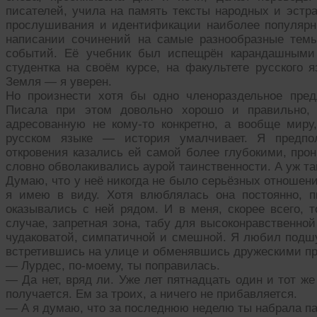
писателей, учила на память тексты народных и эстра
прослушивания и идентификации наиболее популярн
написании сочинений на самые разнообразные тем
событий. Её учебник был испещрён карандашными
студентка на своём курсе, на факультете русского я
Земля — я уверен.
Но произнести хотя бы одно членораздельное пред
Писала при этом довольно хорошо и правильно, 
адресованную не кому-то конкретно, а вообще миру
русском языке — история умалчивает. Я предпо
откровения казались ей самой более глубокими, про
словно обволакивались аурой таинственности. А уж та
Думаю, что у неё никогда не было серьёзных отношен
я имею в виду. Хотя влюблялась она постоянно, п
оказывались с ней рядом. И в меня, скорее всего, 
случае, запретная зона, табу для высоконравственно
чудаковатой, симпатичной и смешной. Я любил подшуч
встретившись на улице и обменявшись дружескими пр
— Лурдес, по-моему, ты поправилась.
— Да нет, вряд ли. Уже лет пятнадцать один и тот же
получается. Ем за троих, а ничего не прибавляется.
— А я думаю, что за последнюю неделю ты набрала па