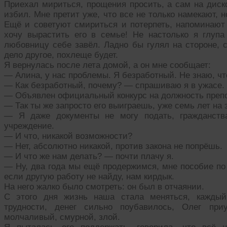
Приехал мириться, прощения просить, а сам на диско
избил. Мне претит уже, что все не только намекают, н
Ещё и советуют смириться и потерпеть, напоминают 
хочу вырастить его в семье! Не настолько я глупа 
любовницу себе завёл. Ладно бы гулял на стороне, с
дело другое, похлеще будет.
Я вернулась после лета домой, а он мне сообщает:
— Алина, у нас проблемы. Я безработный. Не знаю, чт
— Как безработный, почему? — спрашиваю я в ужасе.
— Объявлен официальный конкурс на должность препод
— Так ты же запросто его выиграешь, уже семь лет на 
— Я даже документы не могу подать, гражданства
учреждение.
— И что, никакой возможности?
— Нет, абсолютно никакой, против закона не попрёшь.
— И что же нам делать? — почти плачу я.
— Ну, два года мы ещё продержимся, мне пособие по 
если другую работу не найду, нам кирдык.
На него жалко было смотреть: он был в отчаянии.
С этого дня жизнь наша стала меняться, каждый
трудности, денег сильно поубавилось, Олег при
молчаливый, смурной, злой.