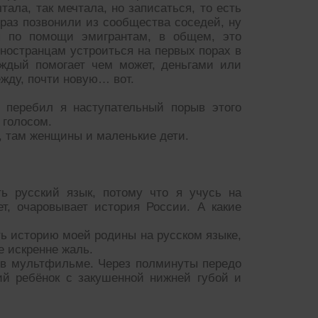
тала, так мечтала, но записаться, то есть
 раз позвонили из сообщества соседей, ну
я по помощи эмигрантам, в общем, это
ностранцам устроиться на первых порах в
аждый помогает чем может, деньгами или
жду, почти новую… вот.
 перебил я наступательный порыв этого
 голосом.
 там женщины и маленькие дети.
ть русский язык, потому что я учусь на
т, очаровывает история России. А какие
ь историю моей родины на русском языке,
е искренне жаль.
к в мультфильме. Через полминуты передо
ий ребёнок с закушенной нижней губой и