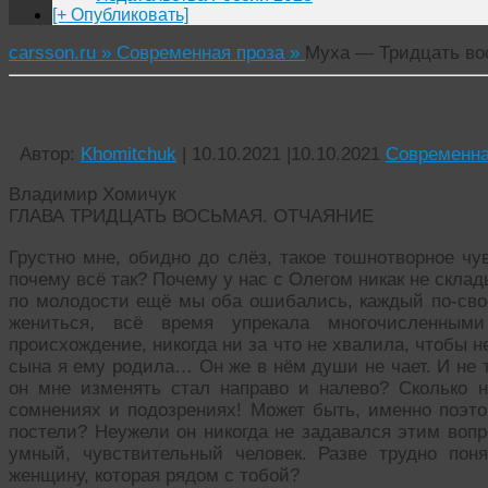
[+ Опубликовать]
carsson.ru »
Современная проза »
Муха — Тридцать во
Муха — Тридцать восьмая и тридцать девятая
Автор:
Khomitchuk
|
10.10.2021
|
10.10.2021
Современна
Владимир Хомичук
ГЛАВА ТРИДЦАТЬ ВОСЬМАЯ. ОТЧАЯНИЕ
Грустно мне, обидно до слёз, такое тошнотворное чу
почему всё так? Почему у нас с Олегом никак не склад
по молодости ещё мы оба ошибались, каждый по-свое
жениться, всё время упрекала многочисленными
происхождение, никогда ни за что не хвалила, чтобы не
сына я ему родила… Он же в нём души не чает. И не 
он мне изменять стал направо и налево? Сколько н
сомнениях и подозрениях! Может быть, именно поэто
постели? Неужели он никогда не задавался этим воп
умный, чувствительный человек. Разве трудно пон
женщину, которая рядом с тобой?