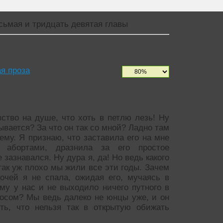
сьмая и тридцать девятая главы
 главы
я проза
вство на душе, что хоть в петлю лезь! Ну
ывается? За что он так со мной? Ладно там
му. Я признаю, что заставила его на мне
 абортами, дразнила за его простое
 зазнавался. Ну дура я, да! Но ведь какого
так уж плохо мы жили все эти годы. Зачем
очей я не спала, ожидая его, мучаясь в
му у нас и не выходило ничего путного в
росом? Мы ведь далеко не юнцы уже, и он
ять, что нельзя так в открытую обижать