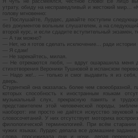
Я чуть не рассмеялся, честное слово! Её лицо вы
утрату, обиду на несправедливый и жестокий мир… «
голову мгновенно:
— Послушайте, Лурдес, давайте поступим следующи
без документов вольным слушателем, а на следующий
второй курс, и если сдадите вступительный экзамен, 
— А так можно?
— Нет, но я готов сделать исключение… ради истории
— Я сдам!
— Не зарекайтесь, милая.
— Не отрекаются любя, — вдруг ошарашила меня д
стихотворения Вероники Тушновой в испанском перево
— Надо же!.. — только и смог выдавить я из себя, 
дверь.
Студенткой она оказалась более чем своеобразной, п
которых способность к иностранным языкам отсут
музыкальный слух, прекрасную память и трудос
представителем этой человеческой породы, эмбле
наоборот: им просто не даётся искусство звуковой
словосочетаний. У них отсутствует моторика воспрои
филологической терминологией. При всём старании
чужих языках. Лурдес делала все домашние задания,
слова, просиживала дни и ночи, делая переводы 