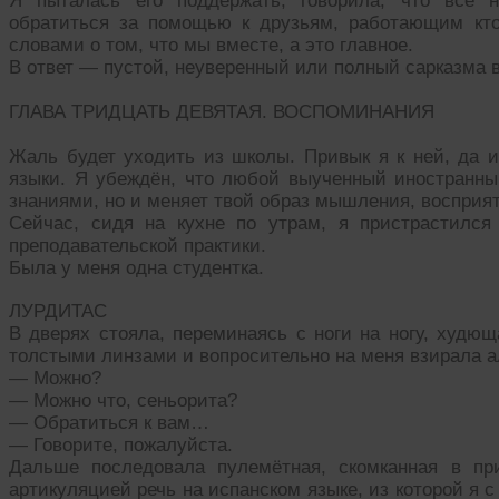
Я пыталась его поддержать, говорила, что всё н
обратиться за помощью к друзьям, работающим кто 
словами о том, что мы вместе, а это главное.
В ответ — пустой, неуверенный или полный сарказма в
ГЛАВА ТРИДЦАТЬ ДЕВЯТАЯ. ВОСПОМИНАНИЯ
Жаль будет уходить из школы. Привык я к ней, да 
языки. Я убеждён, что любой выученный иностранны
знаниями, но и меняет твой образ мышления, восприя
Сейчас, сидя на кухне по утрам, я пристрастился
преподавательской практики.
Была у меня одна студентка.
ЛУРДИТАС
В дверях стояла, переминаясь с ноги на ногу, худющ
толстыми линзами и вопросительно на меня взирала 
— Можно?
— Можно что, сеньорита?
— Обратиться к вам…
— Говорите, пожалуйста.
Дальше последовала пулемётная, скомканная в пр
артикуляцией речь на испанском языке, из которой я 