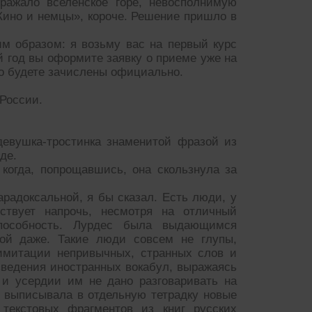
ражало вселенское горе, невосполнимую
Кино и немцы», короче. Решение пришло в
м образом: я возьму вас на первый курс
 год вы оформите заявку о приеме уже на
то будете зачислены официально.
 России.
евушка-тростинка знаменитой фразой из
де.
когда, попрощавшись, она скользнула за
арадоксальной, я бы сказал. Есть люди, у
ствует напрочь, несмотря на отличный
пособность. Лурдес была выдающимся
мой даже. Такие люди совсем не глупы,
 имитации непривычных, странных слов и
зведения иностранных вокабул, выражаясь
 и усердии им не дано разговаривать на
 выписывала в отдельную тетрадку новые
текстовых фрагментов из книг русских