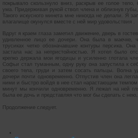
покрывало скользнуло вниз, раскрыв ее голое тело,
ума. Придерживая рукой ствол члена и облизнув губы, 
Такого искусного минета мне никогда не делали. Я за
влагалище окунулся вместе с ней мир удовольствия .
Вдруг я краем глаза заметил движение, дверь в госте
удивленное лицо ее дочери. Она была в маечке, ч
трусиках четко обозначавшие контуры персика. Он
застала нас за непристойностью. Я хотел было отс
крепко держала мои ягодицы и усиленно глотала чле
Софьи стал туманным, одну руку она запустила к себ
своего тела, груди и затем сосать пальцы. Волна 
дочери почти одновременно. Отпустив член она легла
ними и быстро войдя в нее стал нарастающим темпом 
минут мы кончили одновременно. Я лежал на ней гл
была ее дочь и представляя что мог бы сделать с не
Продолжение следует.
Читать похожие истории: