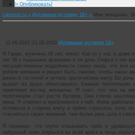
[+ Опубликовать]
carsson.ru »
Интимные истории 18+ »
Мои женщины: Эп
Мои женщины: Эпизод из жизни. Часть 1
11.05.2022
|
11.05.2022
Интимные истории 18+
Я Гарри, мужчина 39 лет, женат. Как-то у нас в доме
лет 36 с пышными формами и ее дочь Софья n лет крас
несущественные подробности скажу лишь, что все на
робкое желание и решил быть смелее, чтобы наши мы
диван в гостиной и читала эротическую книгу. Ее дочь
вышел из душа обмотавшись банным полотенцем и
привлекая взгляд женщины. Я знал, что она на ме
полотенцем стал расти бугорок. Она слегка кашляну
жена. Я ответил и приблизился к ней. Жена работала
отложила в сторону книгу и прямо спросила, хочу ли
стесняться своих желаний, тем более речь шла о сексе
Я понимал, что глупо отказывать себе в удовольс
набухший член открылся во всей красе в лицо изумл