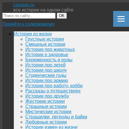
carsson.ru
все истории на одном сайте
OK
Перейти к содержимому
Истории из жизни
Грустные истории
Смешные истории
Истории про животных
Истории о здоровье
Беременность и роды
Истории про детей
Истории про школу
Студенческие годы
Истории про армию
Истории про работу, хобби
Рассказы о путешествиях
Истории про дружбу
Жестокие истории
Страшные истории
Мистические истории
Страшилки, легенды и байки
Любовные истории
Истории измен из жизни