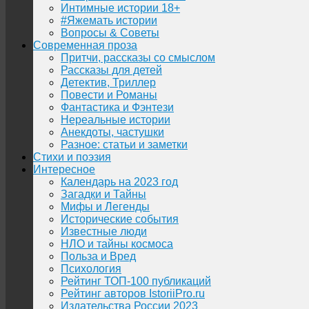
Интимные истории 18+
#Яжемать истории
Вопросы & Советы
Современная проза
Притчи, рассказы со смыслом
Рассказы для детей
Детектив, Триллер
Повести и Романы
Фантастика и Фэнтези
Нереальные истории
Анекдоты, частушки
Разное: статьи и заметки
Стихи и поэзия
Интересное
Календарь на 2023 год
Загадки и Тайны
Мифы и Легенды
Исторические события
Известные люди
НЛО и тайны космоса
Польза и Вред
Психология
Рейтинг ТОП-100 публикаций
Рейтинг авторов IstoriiPro.ru
Издательства России 2023