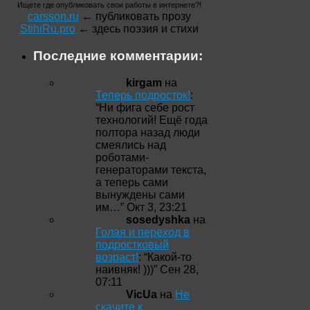
Ищете где опубликовать свои работы в интернете?!
carsson.ru
← публиковать прозу
StihiRu.pro
← здесь поэзия и стихи
Последние комментарии:
kirgam
на
Теперь подросток!
:
“
Ни фига себе рост
технологий! Ещё года
полтора назад люди
смеялись над
роботами-
генераторами текста,
а теперь сами
вынуждены сами
им…
”
Окт 3, 23:21
sosedyshka
на
Голая и переход в
подростковый
возраст!
: “
Какой-то
наивняк! )))
”
Сен 28,
07:11
VicUa
на
Не
скачите к