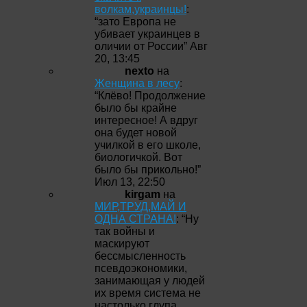
волкам,украинцы!
:
“
зато Европа не
убивает украинцев в
оличии от России
”
Авг
20, 13:45
nexto
на
Женщина в лесу
:
“
Клёво! Продолжение
было бы крайне
интересное! А вдруг
она будет новой
училкой в его школе,
биологичкой. Вот
было бы прикольно!
”
Июл 13, 22:50
kirgam
на
МИР,ТРУД,МАЙ И
ОДНА СТРАНА!
: “
Ну
так войны и
маскируют
бессмысленность
псевдоэкономики,
занимающая у людей
их время система не
настолько глупа,