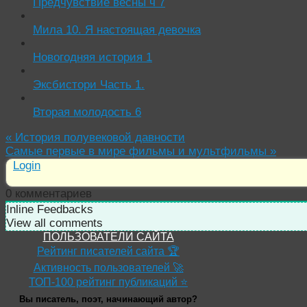
Предчувствие весны ч 7
Мила 10. Я настоящая девочка
Новогодняя история 1
Эксбистори Часть 1.
Вторая молодость 6
«
История полувековой давности
Самые первые в мире фильмы и мультфильмы
»
Login
0
комментариев
Inline Feedbacks
View all comments
ПОЛЬЗОВАТЕЛИ САЙТА
Рейтинг писателей сайта 🏆
Активность пользователей 🚀
ТОП-100 рейтинг публикаций ⭐
Вы писатель, поэт, начинающий автор?