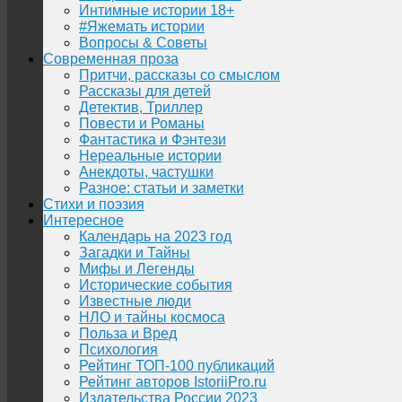
Интимные истории 18+
#Яжемать истории
Вопросы & Советы
Современная проза
Притчи, рассказы со смыслом
Рассказы для детей
Детектив, Триллер
Повести и Романы
Фантастика и Фэнтези
Нереальные истории
Анекдоты, частушки
Разное: статьи и заметки
Стихи и поэзия
Интересное
Календарь на 2023 год
Загадки и Тайны
Мифы и Легенды
Исторические события
Известные люди
НЛО и тайны космоса
Польза и Вред
Психология
Рейтинг ТОП-100 публикаций
Рейтинг авторов IstoriiPro.ru
Издательства России 2023