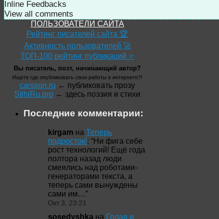
Inline Feedbacks
View all comments
ПОЛЬЗОВАТЕЛИ САЙТА
Рейтинг писателей сайта 🏆
Активность пользователей 🚀
ТОП-100 рейтинг публикаций ⭐
Вы писатель, поэт, начинающий автор?
Ищете где опубликовать свои работы в интернете?!
carsson.ru
← публиковать прозу
StihiRu.pro
← здесь поэзия и стихи
Последние комментарии:
kirgam
на
Теперь
подросток!
: “
Ни фига себе
рост технологий! Ещё года
полтора назад люди
смеялись над роботами-
генераторами текста, а
теперь сами вынуждены
сами им…
”
Окт 3, 23:21
sosedyshka
на
Голая и