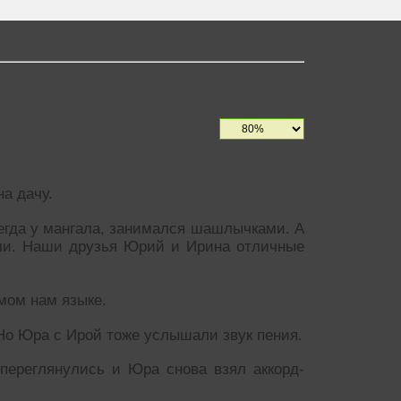
а дачу.
сегда у мангала, занимался шашлычками. А
али. Наши друзья Юрий и Ирина отличные
омом нам языке.
Но Юра с Ирой тоже услышали звук пения.
переглянулись и Юра снова взял аккорд-