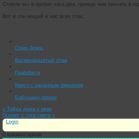
Стояли мы в пробке часа два, прежде чем заехать в го
Вот и сон вещий и нас всех спас.
Читать похожие истории:
Один Дома.
Восемнадцатый этаж
Граффити
Квест с заданным финалом
Бабушкин оберег
«
Тайна дома у реки
Привет с того света
»
Login
0
комментариев