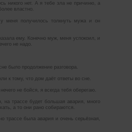
сь никого нет. А я тебе зла не причиню, а
более властно.
 у меня получилось толкнуть мужа и он
казала ему. Конечно муж, меня успокоил, и
ечего не надо.
 сне было продолжение разговора.
ли к тому, что дом даёт ответы во сне.
нечего не бойся, я всегда тебя оберегаю.
о, на трассе будет большая авария, много
хать, а то они рано собираются.
о трассе была авария и очень серьёзная,