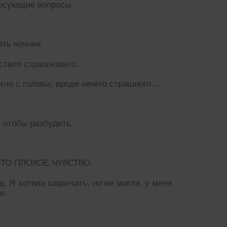
ресующие вопросы.
ать ночник.
 стало страшновато.
дило с головы, вроде нечего страшного…
, чтобы разбудить.
ЭТО ПЛОХОЕ ЧУВСТВО.
д. Я хотела закричать, но не могла, у меня
я.