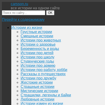
carsson.ru
все истории на одном сайте
OK
Перейти к содержимому
Истории из жизни
Грустные истории
Смешные истории
Истории про животных
Истории о здоровье
Беременность и роды
Истории про детей
Истории про школу
Студенческие годы
Истории про армию
Истории про работу, хобби
Рассказы о путешествиях
Истории про дружбу
Жестокие истории
Страшные истории
Мистические истории
Страшилки, легенды и байки
Любовные истории
Истории измен из жизни