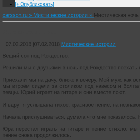
[+ Опубликовать]
carsson.ru »
Мистические истории »
Мистическая ночь
Мистическая ночь
07.02.2018
|
07.02.2018
Мистические истории
Вещий сон под Рождество.
Решили мы с друзьями в ночь под Рождество поехать н
Приехали мы на дачу, ближе к вечеру. Мой муж, как в
мы втроём сидели за столиком под навесом и болт
певцы. Юрий играет на гитаре и они вместе поют.
И вдруг я услышала тихое, красивое пение, на незнак
Начала прислушиваться, думала что мне показалось. 
Юра перестал играть на гитаре и пение стихло, мы 
пение снова продолжилось.