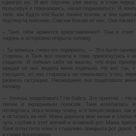
сдвигал их. И вот трусики уже внизу я стою перед
пульсируя и покачиваясь, начал подниматься. Я поч
теле, как будто это были тонкие иголки, и они щеко
подтянула поближе. Совсем близко от них. Она посмот
– Таня, тебе нравится представление?- Она в отве
ладонь и осторожно открыла головку.
– Ты можешь снова его подержать. — Это было одновр
стороны, и Таня все поняла и тоже прикоснулась к н
гладили. Я поймал себя на мысли, что игра приоб
каждая из них видела меня отдельно. Но вот так, ч
смущало, но она старалась не показывать этого, пер
развила ситуацию. Неожиданно она поцеловала мен
головку.
— Хочешь попробовать? Не бойся. Это приятно. – Не о
тихим и вкрадчивым голосом. Таня колебалась 
потянулась она к моему члену, и я почувствовал, как 
и остались на ней. Мама держала мои яички и слегка 
чуть глубже в этот мягкий и влажный рот. Мама прибл
Таня отпустила член и стыдливо прикрыла рот рукой.
и снова поцеловала.