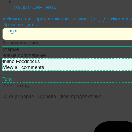
РАДИО «ИНТИМ»
«
Немного истории из жизни казаков. (ч.1) (С. Яковлева
Прочь из ада!
»
Login
3
комментариев
старые
новые
популярные
Inline Feedbacks
View all comments
Tony
2 лет назад
О, еще жарче. Здорово. :дем продолжения.