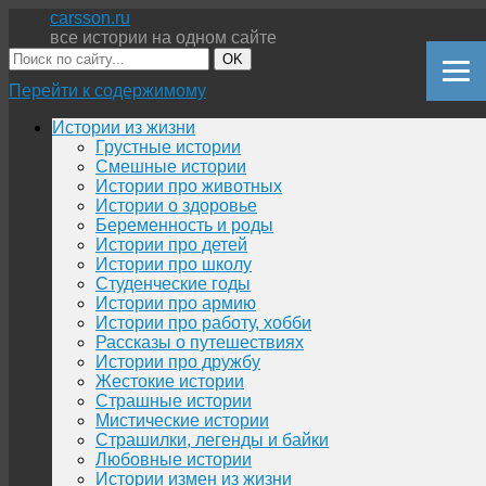
carsson.ru
все истории на одном сайте
OK
Перейти к содержимому
Истории из жизни
Грустные истории
Смешные истории
Истории про животных
Истории о здоровье
Беременность и роды
Истории про детей
Истории про школу
Студенческие годы
Истории про армию
Истории про работу, хобби
Рассказы о путешествиях
Истории про дружбу
Жестокие истории
Страшные истории
Мистические истории
Страшилки, легенды и байки
Любовные истории
Истории измен из жизни