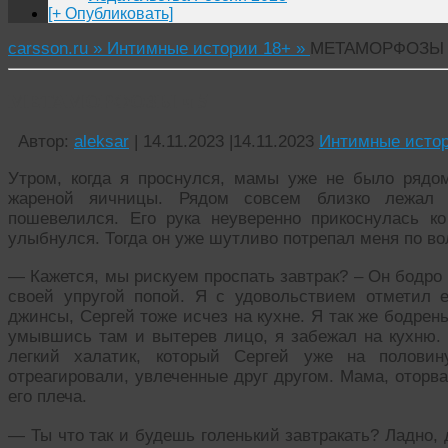
[+ Опубликовать]
carsson.ru »
Интимные истории 18+ »
МЕТАМОРФОЗЫ 
МЕТАМОРФОЗЫ ч 5
Автор:
aleksar
|
14.11.2023
|
14.11.2023
Интимные истор
Утром, когда я проснулся, мамы уже не было рядо
жареной яичницы. Рядом совсем близко лежал 
пошевелился. Его рука неуверенно прикоснулась к
улыбнулся. Тогда он уже шутливо потрепал меня по во
— Кажется, мы рискуем проспать завтрак? – Он бодро 
своей упругой попой. Я с удовольствием отметил 
джинсы, Сергей тоже исчез на кухне. Я так же бодрен
умывшись там и вытерев лицо, я забежал на кухню.
легкий халатик, который Сергей уже на полови
отреагировали, увлеченные друг другом. Мама, оторва
его плеча.
— Ты что так и будешь голенький завтракать? Ладно, 