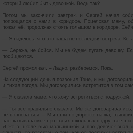
который любит быть девочкой. Ведь так?
Потом мы закончили завтрак, и Сергей начал соб
попрощался с нами в коридоре. Поцеловал маму, об
пожал её, продолжая стоять голышом в коридоре. Сейч
— Я надеюсь, что это наша не последняя встреча. Кста
— Сережа, не бойся. Мы не будем пугать девочку. Ес
пообщаются.
Сергей промолчал. – Ладно, разберемся. Пока.
На следующий день я позвонил Тане, и мы договорили
и тихая погода. Мы договорились встретится в том сам
— Я сказала маме, что хочу встретиться с подружкой.
— Ты все правильно сказала. Мы же договаривались,
не волноваться. – Мы шли по дорожке парка, взявшись
рассказывала мне про своих школьных подруг все школ
Я же в школе был мальчишкой и про девочек знал н
слушать её рассказы о том, как её подружки встреча