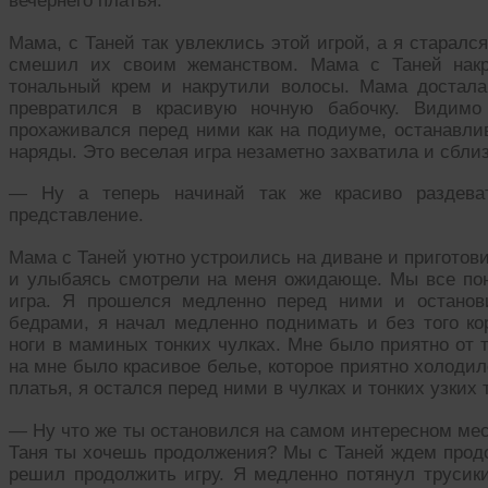
вечернего платья.
Мама, с Таней так увлеклись этой игрой, а я старал
смешил их своим жеманством. Мама с Таней накр
тональный крем и накрутили волосы. Мама достала
превратился в красивую ночную бабочку. Видимо
прохаживался перед ними как на подиуме, останавли
наряды. Это веселая игра незаметно захватила и сблиз
— Ну а теперь начинай так же красиво раздева
представление.
Мама с Таней уютно устроились на диване и приготов
и улыбаясь смотрели на меня ожидающе. Мы все пони
игра. Я прошелся медленно перед ними и останови
бедрами, я начал медленно поднимать и без того ко
ноги в маминых тонких чулках. Мне было приятно от т
на мне было красивое белье, которое приятно холоди
платья, я остался перед ними в чулках и тонких узких
— Ну что же ты остановился на самом интересном мес
Таня ты хочешь продолжения? Мы с Таней ждем продо
решил продолжить игру. Я медленно потянул трусик