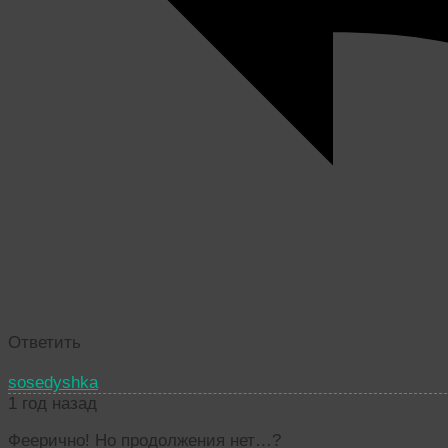
Ответить
sosedyshka
1 год назад
Феерично! Но продолжения нет…
?