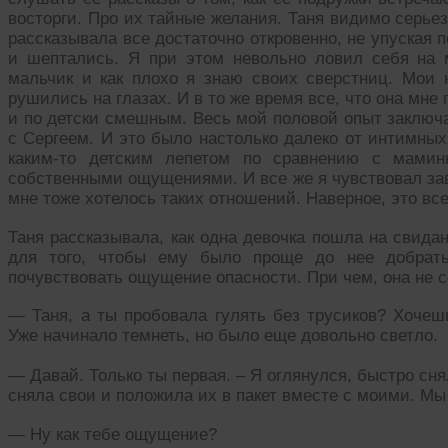
восторги. Про их тайные желания. Таня видимо серье
рассказывала все достаточно откровенно, не упуская
и шептались. Я при этом невольно ловил себя на 
мальчик и как плохо я знаю своих сверстниц. Мои
рушились на глазах. И в то же время все, что она мне
и по детски смешным. Весь мой половой опыт заключ
с Сергеем. И это было настолько далеко от интимных
каким-то детским лепетом по сравнению с мами
собственными ощущениями. И все же я чувствовал зав
мне тоже хотелось таких отношений. Наверное, это все
Таня рассказывала, как одна девочка пошла на свида
для того, чтобы ему было проще до нее добрать
почувствовать ощущение опасности. При чем, она не 
— Таня, а ты пробовала гулять без трусиков? Хочешь
Уже начинало темнеть, но было еще довольно светло.
— Давай. Только ты первая. – Я оглянулся, быстро сня
сняла свои и положила их в пакет вместе с моими. Мы
— Ну как тебе ощущение?