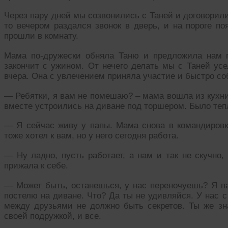
Через пару дней мы созвонились с Таней и договорились
то вечером раздался звонок в дверь, и на пороге п
прошли в комнату.
Мама по-дружески обняла Таню и предложила нам п
закончит с ужином. От нечего делать мы с Таней усе
вчера. Она с увлечением приняла участие и быстро со
— Ребятки, я вам не помешаю? – мама вошла из кухн
вместе устроились на диване под торшером. Было теп
— Я сейчас живу у папы. Мама снова в командировке
тоже хотел к вам, но у него сегодня работа.
— Ну ладно, пусть работает, а нам и так не скучно
прижала к себе.
— Может быть, останешься, у нас переночуешь? Я па
постелю на диване. Что? Да ты не удивляйся. У нас с
между друзьями не должно быть секретов. Ты же зн
своей подружкой, и все.