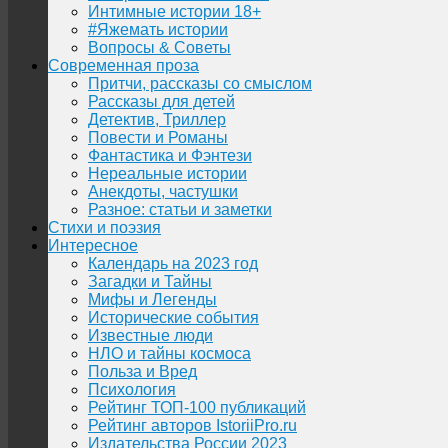
Интимные истории 18+
#Яжемать истории
Вопросы & Советы
Современная проза
Притчи, рассказы со смыслом
Рассказы для детей
Детектив, Триллер
Повести и Романы
Фантастика и Фэнтези
Нереальные истории
Анекдоты, частушки
Разное: статьи и заметки
Стихи и поэзия
Интересное
Календарь на 2023 год
Загадки и Тайны
Мифы и Легенды
Исторические события
Известные люди
НЛО и тайны космоса
Польза и Вред
Психология
Рейтинг ТОП-100 публикаций
Рейтинг авторов IstoriiPro.ru
Издательства России 2023