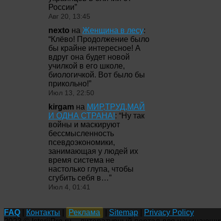
России
”
Авг 20, 13:45
nexto
на
Женщина в лесу
:
“
Клёво! Продолжение было
бы крайне интересное! А
вдруг она будет новой
училкой в его школе,
биологичкой. Вот было бы
прикольно!
”
Июл 13, 22:50
kirgam
на
МИР,ТРУД,МАЙ
И ОДНА СТРАНА!
: “
Ну так
войны и маскируют
бессмысленность
псевдоэкономики,
занимающая у людей их
время система не
настолько глупа, чтобы
сгубить себя в…
”
Июл 4, 01:41
FAQ
|
Контакты
|
Реклама
|
Sitemap
|
Privacy Policy