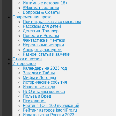
Интимные истории 18+
#Яжемать истории
Вопросы & Советы
Современная проза
Притчи, рассказы со смыслом
Рассказы для детей
Детектив, Триллер
Повести и Романы
Фантастика и Фэнтези
Нереальные истории
Анекдоты, частушки
Разное: статьи и заметки
Стихи и поэзия
Интересное
Календарь на 2023 год
Загадки и Тайны
Мифы и Легенды
Исторические события
Известные люди
НЛО и тайны космоса
Польза и Вред
Психология
Рейтинг ТОП-100 публикаций
Рейтинг авторов IstoriiPro.ru
Издательства России 2023