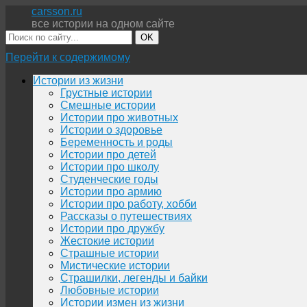
carsson.ru
все истории на одном сайте
OK
Перейти к содержимому
Истории из жизни
Грустные истории
Смешные истории
Истории про животных
Истории о здоровье
Беременность и роды
Истории про детей
Истории про школу
Студенческие годы
Истории про армию
Истории про работу, хобби
Рассказы о путешествиях
Истории про дружбу
Жестокие истории
Страшные истории
Мистические истории
Страшилки, легенды и байки
Любовные истории
Истории измен из жизни