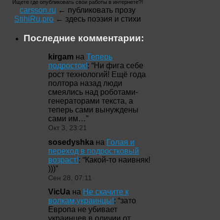
Ищете где опубликовать свои работы в интернете?!
carsson.ru
← публиковать прозу
StihiRu.pro
← здесь поэзия и стихи
Последние комментарии:
kirgam
на
Теперь
подросток!
: “
Ни фига себе
рост технологий! Ещё года
полтора назад люди
смеялись над роботами-
генераторами текста, а
теперь сами вынуждены
сами им…
”
Окт 3, 23:21
sosedyshka
на
Голая и
переход в подростковый
возраст!
: “
Какой-то наивняк!
)))
”
Сен 28, 07:11
VicUa
на
Не скачите к
волкам,украинцы!
: “
зато
Европа не убивает
украинцев в оличии от