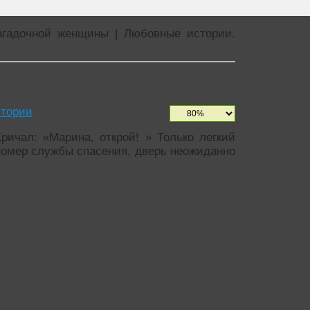
агадочной женщины | Любовные истории.
ные истории. Жизненные истории
тории
ричал: «Марина, открой! » Только легкий
 номер службы спасения, дверь неожиданно