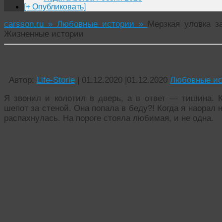
[+ Опубликовать]
carsson.ru »
Любовные истории »
Мерзкая уловка з
Жизненные истории
Мерзкая уловка загадочной женщины | Любов
Автор:
Life-Storie
|
01.12.2020
|
01.12.2020
Любовные ис
Я звонил и колотил в дверь, а в ответ — тишина. К
шепот за стеной. Она попала в беду?! Когда я наорал
распахнулась. На пороге стояла любимая, и не одна.