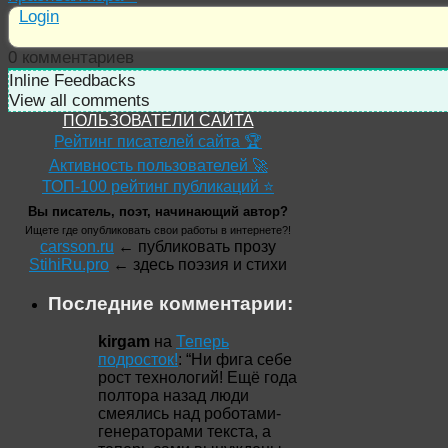
Login
0
комментариев
Inline Feedbacks
View all comments
ПОЛЬЗОВАТЕЛИ САЙТА
Рейтинг писателей сайта 🏆
Активность пользователей 🚀
ТОП-100 рейтинг публикаций ⭐
Вы писатель, поэт, начинающий автор?
Ищете где опубликовать свои работы в интернете?!
carsson.ru
← публиковать прозу
StihiRu.pro
← здесь поэзия и стихи
Последние комментарии:
kirgam
на
Теперь
подросток!
: “
Ни фига себе
рост технологий! Ещё года
полтора назад люди
смеялись над роботами-
генераторами текста, а