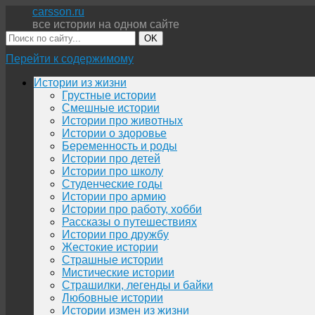
carsson.ru
все истории на одном сайте
OK
Перейти к содержимому
Истории из жизни
Грустные истории
Смешные истории
Истории про животных
Истории о здоровье
Беременность и роды
Истории про детей
Истории про школу
Студенческие годы
Истории про армию
Истории про работу, хобби
Рассказы о путешествиях
Истории про дружбу
Жестокие истории
Страшные истории
Мистические истории
Страшилки, легенды и байки
Любовные истории
Истории измен из жизни