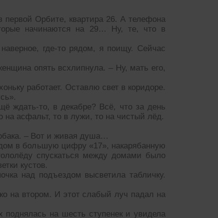
в первой Орбите, квартира 26. А телефона
торые начинаются на 29… Ну, те, что в
наверное, где-то рядом, я поищу. Сейчас
енщина опять всхлипнула. – Ну, мать его,
хоньку работает. Оставлю свет в коридоре.
сь».
щё ждать-то, в декабре? Всё, что за день
 на асфальт, то в лужи, то на чистый лёд.
обака. – Вот и живая душа…
ядом в большую цифру «17», накарябанную
 гололёду спускаться между домами было
ветки кустов.
почка над подъездом высветила табличку.
ко на втором. И этот слабый луч падал на
ах поднялась на шесть ступенек и увидела