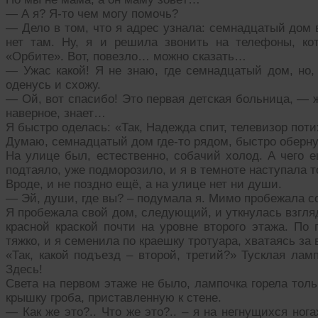
— А я? Я-то чем могу помочь?
— Дело в том, что я адрес узнала: семнадцатый дом 
нет там. Ну, я и решила звонить на телефоны, ко
«Орбите». Вот, повезло… можно сказать…
— Ужас какой! Я не знаю, где семнадцатый дом, но, 
оденусь и схожу.
— Ой, вот спасибо! Это первая детская больница, — ж
наверное, знает…
Я быстро оделась: «Так, Надежда спит, телевизор поти
Думаю, семнадцатый дом где-то рядом, быстро оберну
На улице был, естественно, собачий холод. А чего е
подтаяло, уже подморозило, и я в темноте наступала то
Вроде, и не поздно ещё, а на улице нет ни души.
— Эй, души, где вы? – подумала я. Мимо пробежала с
Я пробежала свой дом, следующий, и уткнулась взгл
красной краской почти на уровне второго этажа. По
тяжко, и я семенила по краешку тротуара, хватаясь за 
«Так, какой подъезд – второй, третий?» Тусклая лам
Здесь!
Света на первом этаже не было, лампочка горела толь
крышку гроба, приставленную к стене.
— Как же это?.. Что же это?.. – я на негнущихся ног