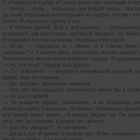
Я отодвинула трубку от уха и уткнулась взглядом в те
— Холод… грязь… подъезды она пойдёт мыть… восп
до меня отдельные восклицания из трубки. Потом ст
гулом. Я поднесла трубку к уху:
— В общем, думай. Всё, я всё сказала, — послышалис
услышала, как грохнулась трубка об аппарат. «О, мам
Я перевела взгляд на манеж. Надежда уже спала.
— М-да, — подумала я. – Может, и в самом деле п
закидоны? И в самом деле, никто ведь не гнал замуж?
Телефонный звонок снова взорвал тишину. Я судорожн
— Ну, что ещё!? Надьку разбудишь…
— Ох, извините, — раздался незнакомый женский гол
вроде, ещё не позднее…
— Вы, видимо, ошиблись номером.
— Нет, нет! Выслушайте, пожалуйста, меня. Вы в «Орб
— Ну да, в первой.
— Не кладите трубку! Понимаете, я из больницы зв
мальчик лежит, Сашенька. Он выпил тормозную жидкос
всё время маму зовёт… А никого рядом нет. Он оди
пять лет, он умирает, а рядом нет никого!..
— Как это, умирает?.. А где врачи?
— Да все тут. И врачи, и медсёстры. И мы, которые с
Но мы не мама, а он маму зовёт…