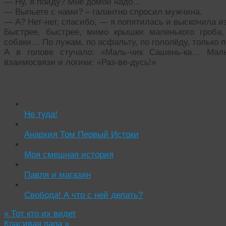
— Ну, я пойду? Мне домой надо…
— Выпьете с нами? – галантно спросил мужчина.
— А? Нет-нет, спасибо, — я попятилась и выскочила и
Быстрее, быстрее, мимо крышки маленького гроба
собаки… По лужам, по асфальту, по гололёду, только 
А в голове стучало: «Маль-чик Сашень-ка… Мал
взаимосвязи и логики: «Раз-ве-дусь!»
Читать похожие истории:
Не туда!
Анархия Том Первый Истоки
Моя смешная история
Павля и магазин
Свобода! А что с ней делать?
«
Тот кто их видет
Красивая пара
»