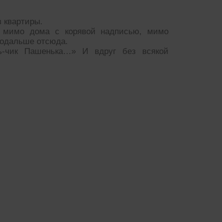
з квартиры.
, мимо дома с корявой надписью, мимо
подальше отсюда.
ь-чик Пашенька…» И вдруг без всякой