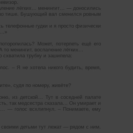
левизор.
аление лёгких… менингит… — доносились
ало тише. Бушующий вал сменился ровным
ь телефонные гудки и я просто физически
а…»
оторопилась? Может, потерпеть ещё его
 А то менингит, воспаление лёгких…
о схватила трубку и зашипела:
ос. – Я не хотела никого будить, время,
ите», судя по номеру, живёте?
оню, из детской… Тут в соседней палате
ть, так медсестра сказала… Он умирает и
н… — голос всхлипнул. – Понимаете, ему
о своими детьми тут лежат — рядом с ним.