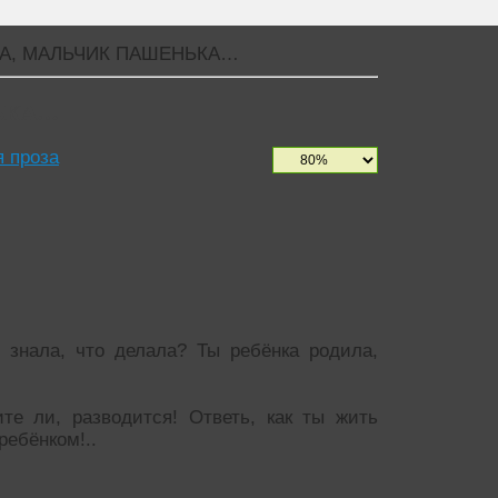
А, МАЛЬЧИК ПАШЕНЬКА…
ЬКА…
 проза
знала, что делала? Ты ребёнка родила,
те ли, разводится! Ответь, как ты жить
ребёнком!..