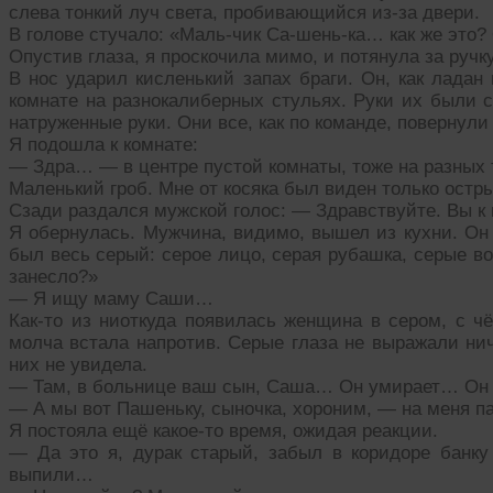
слева тонкий луч света, пробивающийся из-за двери.
В голове стучало: «Маль-чик Са-шень-ка… как же это?
Опустив глаза, я проскочила мимо, и потянула за ручку
В нос ударил кисленький запах браги. Он, как ладан
комнате на разнокалиберных стульях. Руки их были 
натруженные руки. Они все, как по команде, повернули
Я подошла к комнате:
— Здра… — в центре пустой комнаты, тоже на разных т
Маленький гроб. Мне от косяка был виден только остр
Сзади раздался мужской голос: — Здравствуйте. Вы к
Я обернулась. Мужчина, видимо, вышел из кухни. Он
был весь серый: серое лицо, серая рубашка, серые в
занесло?»
— Я ищу маму Саши…
Как-то из ниоткуда появилась женщина в сером, с ч
молча встала напротив. Серые глаза не выражали ниче
них не увидела.
— Там, в больнице ваш сын, Саша… Он умирает… Он з
— А мы вот Пашеньку, сыночка, хороним, — на меня 
Я постояла ещё какое-то время, ожидая реакции.
— Да это я, дурак старый, забыл в коридоре банк
выпили…