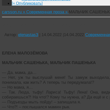
[+ Опубликовать]
carsson.ru »
Современная проза »
МАЛЬЧИК САШЕНЬК
МАЛЬЧИК САШЕНЬКА, МАЛЬЧИК ПАШЕН
Автор:
elenastas3
|
14.04.2022
|
14.04.2022
Современная
ЕЛЕНА МАЛОЗЁМОВА
МАЛЬЧИК САШЕНЬКА, МАЛЬЧИК ПАШЕНЬКА
— Да, мама, да…
— Нет, уж ты выслушай меня! Ты замуж выходила, 
понимала, как жить? А теперь ты передумала!?
— Но мама, я…
— Так. Люда, тьфу! Лариса! Тьфу! Лена! Она, види
собираешься?! На что!? Кому ты нужна, а? Да ещё и с 
— Подъезды мыть пойду! – запищала я.
— Что?! – послышался мамин рык.