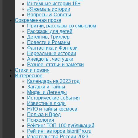
Интимные истории 18+
#Яжемать истории
Вопросы & Советы
Современная проза
Притчи, рассказы со смыслом
Рассказы для детей
Детектив, Триллер
Повести и Романы
Фантастика и Фэнтези
Нереальные истории
Анекдоты, частушки
Разное: статьи и заметки
Стихи и поэзия
Интересное
Календарь на 2023 год
Загадки и Тайны
Мифы и Легенды
Исторические события
Известные люди
НЛО и тайны космоса
Польза и Вред
Психология
Рейтинг ТОП-100 публикаций
Рейтинг авторов IstoriiPro.ru
Издательства России 2023