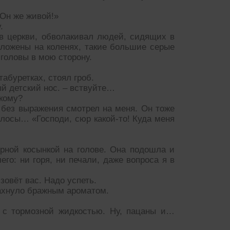
 Он же живой!»
.
 в церкви, обволакивал людей, сидящих в
сложены на коленях, такие большие серые
 головы в мою сторону.
абуретках, стоял гроб.
ый детский нос. – вствуйте…
 кому?
 без выражения смотрел на меня. Он тоже
олосы… «Господи, сюр какой-то! Куда меня
ёрной косынкой на голове. Она подошла и
го: ни горя, ни печали, даже вопроса я в
овёт вас. Надо успеть.
пахнуло бражным ароматом.
у с тормозной жидкостью. Ну, пацаны и…