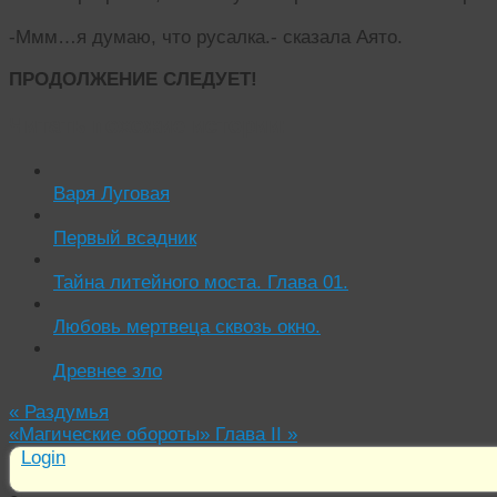
-Ммм…я думаю, что русалка.- сказала Аято.
ПРОДОЛЖЕНИЕ СЛЕДУЕТ!
Читать похожие истории:
Варя Луговая
Первый всадник
Тайна литейного моста. Глава 01.
Любовь мертвеца сквозь окно.
Древнее зло
«
Раздумья
«Магические обороты» Глава II
»
Login