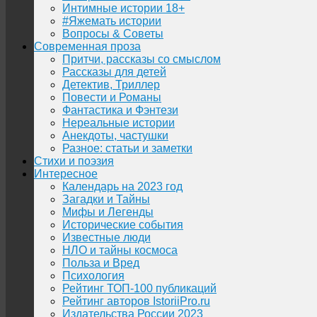
Интимные истории 18+
#Яжемать истории
Вопросы & Советы
Современная проза
Притчи, рассказы со смыслом
Рассказы для детей
Детектив, Триллер
Повести и Романы
Фантастика и Фэнтези
Нереальные истории
Анекдоты, частушки
Разное: статьи и заметки
Стихи и поэзия
Интересное
Календарь на 2023 год
Загадки и Тайны
Мифы и Легенды
Исторические события
Известные люди
НЛО и тайны космоса
Польза и Вред
Психология
Рейтинг ТОП-100 публикаций
Рейтинг авторов IstoriiPro.ru
Издательства России 2023