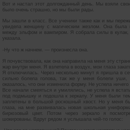
Вот и настал этот долгожданный день. Мы взяли сво
было очень страшно, но мы были рады.
Мы зашли в класс. Все ученики также как и мы переж
увидела женщину с магическим жезлом. Она была н
между эльфом и вампиром. Я собрала силы в кулак, и
указала.
-Ну что ж начнем. — произнесла она.
Я почувствовала, как она направила на меня эту стра
жар внутри меня. Я взлетела в воздух, мои глаза зака
Я отключилась. Через несколько минут я пришла в се
сильно болела голова, так же у меня болели уши, 
оказалось, что они изменила форму. Не успела ничего 
Все начали смеяться и умилялись, не успела я встать
под подмышку и подошла к зеркалу. У меня были те
заплетены в большой роскошный хвост. Но у меня б
глаза, на мне развивалась новая школьная униформ
бирюзовый цвет. Потом через зеркало я посмотр
шокированы. Вдруг рядом я услышала чей-то голос: