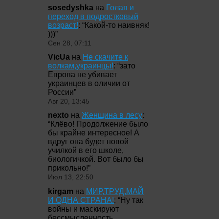
sosedyshka
на
Голая и
переход в подростковый
возраст!
: “
Какой-то наивняк!
)))
”
Сен 28, 07:11
VicUa
на
Не скачите к
волкам,украинцы!
: “
зато
Европа не убивает
украинцев в оличии от
России
”
Авг 20, 13:45
nexto
на
Женщина в лесу
:
“
Клёво! Продолжение было
бы крайне интересное! А
вдруг она будет новой
училкой в его школе,
биологичкой. Вот было бы
прикольно!
”
Июл 13, 22:50
kirgam
на
МИР,ТРУД,МАЙ
И ОДНА СТРАНА!
: “
Ну так
войны и маскируют
бессмысленность