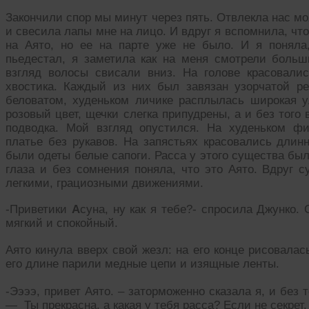
Закончили спор мы минут через пять. Отвлекла нас мо
и свесила лапы мне на лицо. И вдруг я вспомнила, чт
на Аято, но ее на парте уже не было. И я поняла
пьедестал, я заметила как на меня смотрели больш
взгляд волосы свисали вниз. На голове красовал
хвостика. Каждый из них был завязан узорчатой р
беловатом, худеньком личике расплылась широкая 
розовый цвет, щечки слегка припудрены, а и без того
подводка. Мой взгляд опустился. На худеньком ф
платье без рукавов. На запястьях красовались длин
были одеты белые сапоги. Расса у этого существа был
глаза и без сомнения поняла, что это Аято. Вдруг 
легкими, грациозными движениями.
-Приветики
А
суна, ну как я тебе?- спросила Джунко.
мягкий и спокойный.
Аято кинула вверх свой жезл: на его конце рисовала
его длине парили медные цепи и изящные ленты.
-Ээээ, привет Аято. – заторможенно сказала я, и без
— Ты прекрасна, а какая у тебя расса? Если не секрет.