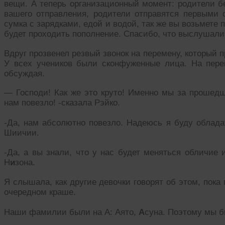
вещи. А теперь организационный момент: родители бе
вашего отправления, родители отправятся первыми с
сумка с зарядками, едой и водой, так же вы возьмете
будет проходить пополнение. Спасибо, что выслушали
Вдруг прозвенел резвый звонок на перемену, который 
У всех учеников были сконфуженные лица. На пере
обсуждая.
— Господи! Как же это круто! Именно мы за прошедш
нам повезло! -сказала Рэйко.
-Да, нам абсолютно повезло. Надеюсь я буду облада
Шиичии.
-Да, а вы знали, что у нас будет меняться обличие 
Н
и
зона.
Я слышала, как другие девочки говорят об этом, пока
очередном краше.
Наши фамилии были на А: Аято,
А
суна. Поэтому мы б