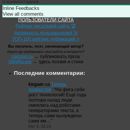
0
комментариев
Inline Feedbacks
View all comments
ПОЛЬЗОВАТЕЛИ САЙТА
Рейтинг писателей сайта 🏆
Активность пользователей 🚀
ТОП-100 рейтинг публикаций ⭐
Вы писатель, поэт, начинающий автор?
Ищете где опубликовать свои работы в интернете?!
carsson.ru
← публиковать прозу
StihiRu.pro
← здесь поэзия и стихи
Последние комментарии:
kirgam
на
Теперь
подросток!
: “
Ни фига себе
рост технологий! Ещё года
полтора назад люди
смеялись над роботами-
генераторами текста, а
теперь сами вынуждены
сами им…
”
Окт 3, 23:21