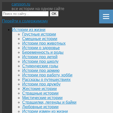
carsson.ru
все истории на одном сайте
OK
Перейти к содержимому
Истории из жизни
Грустные истории
Смешные истории
Истории про животных
Истории о здоровье
Беременность и роды
Истории про детей
Истории про школу
Студенческие годы
Истории про армию
Истории про работу, хобби
Рассказы о путешествиях
Истории про дружбу
Жестокие истории
Страшные истории
Мистические истории
Страшилки, легенды и байки
Любовные истории
Истории измен из жизни