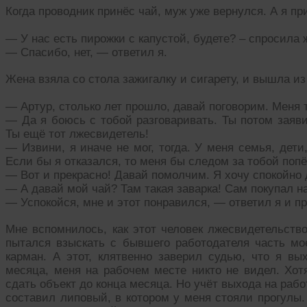
Когда проводник принёс чай, муж уже вернулся. А я пр
— У нас есть пирожки с капустой, будете? – спросила 
— Спасибо, нет, — ответил я.
Жена взяла со стола зажигалку и сигарету, и вышла из
— Артур, столько лет прошло, давай поговорим. Меня 
— Да я боюсь с тобой разговаривать. Ты потом заяви
Ты ещё тот лжесвидетель!
— Извини, я иначе не мог, тогда. У меня семья, дети
Если бы я отказался, то меня бы следом за тобой попё
— Вот и прекрасно! Давай помолчим. Я хочу спокойно 
— А давай мой чай? Там такая заварка! Сам покупал на
— Успокойся, мне и этот понравился, — ответил я и пр
Мне вспомнилось, как этот человек лжесвидетельство
пытался взыскать с бывшего работодателя часть мо
карман. А этот, клятвенно заверил судью, что я вы
месяца, меня на рабочем месте никто не видел. Хот
сдать объект до конца месяца. Но учёт выхода на работ
составил липовый, в котором у меня стояли прогулы.