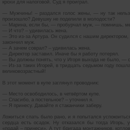
крохи для налоговой. Суд я проиграл.
— Мужчины! – раздался голос жены, — ну так нельзя
произошло? Девушку не поделили в молодости?
— Марина, если бы, — пробурчал муж, — помнишь, ме
— И что? – удивилась жена.
— Это из-за Артура. Он судился с нашим директором, 
закончил муж.
— А зачем соврал? – удивилась жена.
— Директор заставил. Иначе бы я работу потерял.
— Вы должны понять, что у Игоря выхода не было, — 
— Из-за таких Игорей, в тридцать седьмом году пошл
великовозрастный!
В этот момент в купе заглянул проводник:
— Место освободилось, в четвёртом купе.
— Спасибо, а постельное? – уточнил я.
— Я принесу. Давайте я стаканчики заберу.
Ложиться спать было рано, и я попытался успокоиться.
сердца есть осадок. Ну отказался бы тогда Игорь, 
«подай – принеси». А тут бригада монтажников, котло