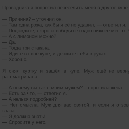
Проводника я попросил переселить меня в другое купе.
— Причина? – уточнил он.
— Там одна рожа, как бы я её не удавил, — ответил я.
— Подождите, скоро освободится одно нижнее место. 
— А с лимоном можно?
— Да.
— Тогда три стакана.
— Идите в своё купе, и держите себя в руках.
— Хорошо.
Я снял куртку и зашёл в купе. Муж ещё не верн
рассматривала.
— А почему вы так с моим мужем? – спросила жена.
— Есть за что, — ответил я.
— А нельзя подробней?
— Нет смысла. Муж для вас святой, и если я отзов
глаза.
— Я должна знать!
— Спросите у него.