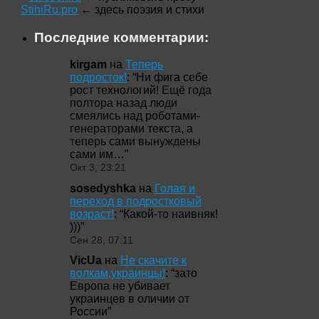
StihiRu.pro
← здесь поэзия и стихи
Последние комментарии:
kirgam
на
Теперь
подросток!
: “
Ни фига себе
рост технологий! Ещё года
полтора назад люди
смеялись над роботами-
генераторами текста, а
теперь сами вынуждены
сами им…
”
Окт 3, 23:21
sosedyshka
на
Голая и
переход в подростковый
возраст!
: “
Какой-то наивняк!
)))
”
Сен 28, 07:11
VicUa
на
Не скачите к
волкам,украинцы!
: “
зато
Европа не убивает
украинцев в оличии от
России
”