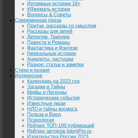
Интимные истории 18+
#Яжемать истории
Вопросы & Советы
Современная проза
Притчи, рассказы со смыслом
Рассказы для детей
Детектив, Триллер
Повести и Романы
Фантастика и Фэнтези
Нереальные истории
Анекдоты, частушки
Разное: статьи и заметки
Стихи и поэзия
Интересное
Календарь на 2023 год
Загадки и Тайны
Мифы и Легенды
Исторические события
Известные люди
НЛО и тайны космоса
Польза и Вред
Психология
Рейтинг ТОП-100 публикаций
Рейтинг авторов IstoriiPro.ru
Издательства России 2023