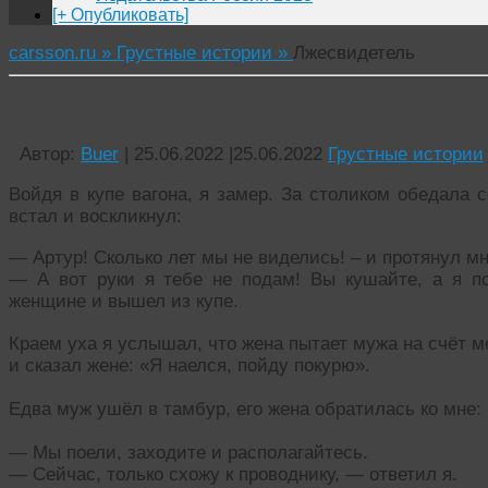
[+ Опубликовать]
carsson.ru »
Грустные истории »
Лжесвидетель
Лжесвидетель
Автор:
Buer
|
25.06.2022
|
25.06.2022
Грустные истории
Войдя в купе вагона, я замер. За столиком обедала 
встал и воскликнул:
— Артур! Сколько лет мы не виделись! – и протянул мн
— А вот руки я тебе не подам! Вы кушайте, а я п
женщине и вышел из купе.
Краем уха я услышал, что жена пытает мужа на счёт м
и сказал жене: «Я наелся, пойду покурю».
Едва муж ушёл в тамбур, его жена обратилась ко мне:
— Мы поели, заходите и располагайтесь.
— Сейчас, только схожу к проводнику, — ответил я.