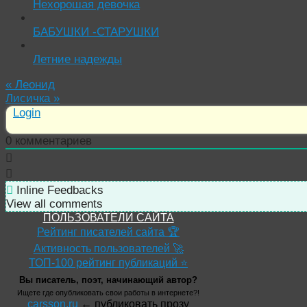
Нехорошая девочка
БАБУШКИ -СТАРУШКИ
Летние надежды
«
Леонид
Лисичка
»
Login
0
комментариев
Inline Feedbacks
View all comments
ПОЛЬЗОВАТЕЛИ САЙТА
Рейтинг писателей сайта 🏆
Активность пользователей 🚀
ТОП-100 рейтинг публикаций ⭐
Вы писатель, поэт, начинающий автор?
Ищете где опубликовать свои работы в интернете?!
carsson.ru
← публиковать прозу