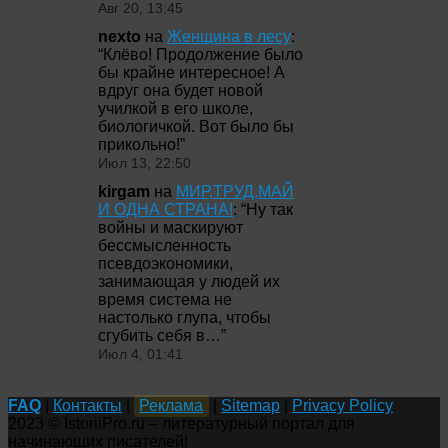
Авг 20, 13:45
nexto
на
Женщина в лесу
:
“
Клёво! Продолжение было
бы крайне интересное! А
вдруг она будет новой
училкой в его школе,
биологичкой. Вот было бы
прикольно!
”
Июл 13, 22:50
kirgam
на
МИР,ТРУД,МАЙ
И ОДНА СТРАНА!
: “
Ну так
войны и маскируют
бессмысленность
псевдоэкономики,
занимающая у людей их
время система не
настолько глупа, чтобы
сгубить себя в…
”
Июл 4, 01:41
FAQ
|
Контакты
|
Реклама
|
Sitemap
|
Privacy Policy
2023 © IstoriiPro.ru – литературный портал для
начинающих писателей!