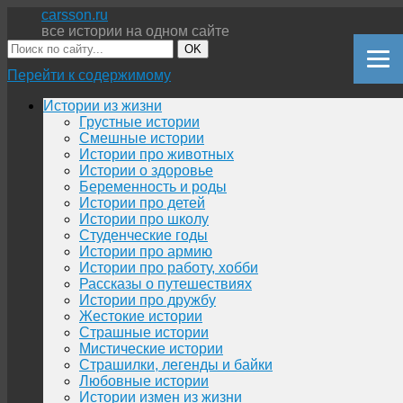
carsson.ru
все истории на одном сайте
OK
Перейти к содержимому
Истории из жизни
Грустные истории
Смешные истории
Истории про животных
Истории о здоровье
Беременность и роды
Истории про детей
Истории про школу
Студенческие годы
Истории про армию
Истории про работу, хобби
Рассказы о путешествиях
Истории про дружбу
Жестокие истории
Страшные истории
Мистические истории
Страшилки, легенды и байки
Любовные истории
Истории измен из жизни