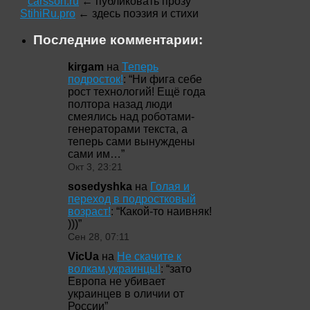
carsson.ru
← публиковать прозу
StihiRu.pro
← здесь поэзия и стихи
Последние комментарии:
kirgam
на
Теперь
подросток!
: “
Ни фига себе
рост технологий! Ещё года
полтора назад люди
смеялись над роботами-
генераторами текста, а
теперь сами вынуждены
сами им…
”
Окт 3, 23:21
sosedyshka
на
Голая и
переход в подростковый
возраст!
: “
Какой-то наивняк!
)))
”
Сен 28, 07:11
VicUa
на
Не скачите к
волкам,украинцы!
: “
зато
Европа не убивает
украинцев в оличии от
России
”