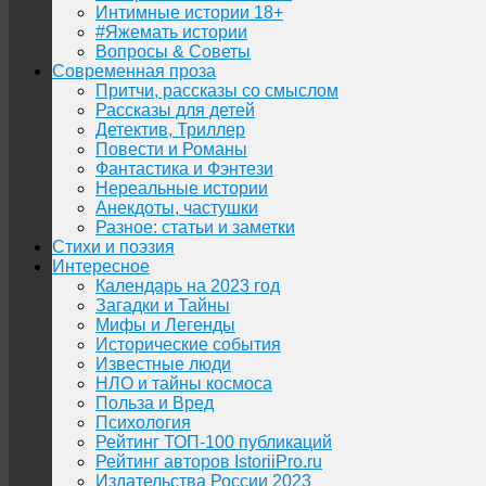
Интимные истории 18+
#Яжемать истории
Вопросы & Советы
Современная проза
Притчи, рассказы со смыслом
Рассказы для детей
Детектив, Триллер
Повести и Романы
Фантастика и Фэнтези
Нереальные истории
Анекдоты, частушки
Разное: статьи и заметки
Стихи и поэзия
Интересное
Календарь на 2023 год
Загадки и Тайны
Мифы и Легенды
Исторические события
Известные люди
НЛО и тайны космоса
Польза и Вред
Психология
Рейтинг ТОП-100 публикаций
Рейтинг авторов IstoriiPro.ru
Издательства России 2023