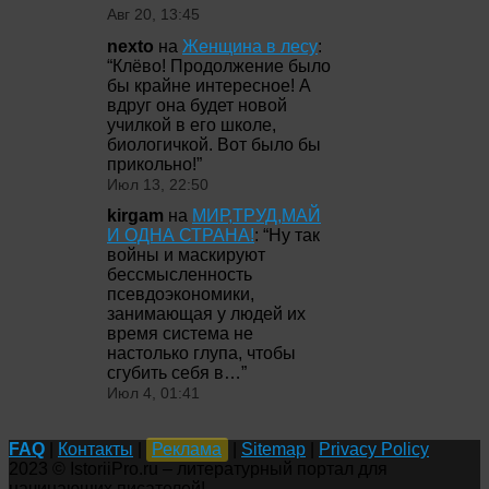
Авг 20, 13:45
nexto
на
Женщина в лесу
:
“
Клёво! Продолжение было
бы крайне интересное! А
вдруг она будет новой
училкой в его школе,
биологичкой. Вот было бы
прикольно!
”
Июл 13, 22:50
kirgam
на
МИР,ТРУД,МАЙ
И ОДНА СТРАНА!
: “
Ну так
войны и маскируют
бессмысленность
псевдоэкономики,
занимающая у людей их
время система не
настолько глупа, чтобы
сгубить себя в…
”
Июл 4, 01:41
FAQ
|
Контакты
|
Реклама
|
Sitemap
|
Privacy Policy
2023 © IstoriiPro.ru – литературный портал для
начинающих писателей!