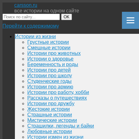
carsson.ru
все истории на одном сайте
OK
Перейти к содержимому
Истории из жизни
Грустные истории
Смешные истории
Истории про животных
Истории о здоровье
Беременность и роды
Истории про детей
Истории про школу
Студенческие годы
Истории про армию
Истории про работу, хобби
Рассказы о путешествиях
Истории про дружбу
Жестокие истории
Страшные истории
Мистические истории
Страшилки, легенды и байки
Любовные истории
Истории измен из жизни