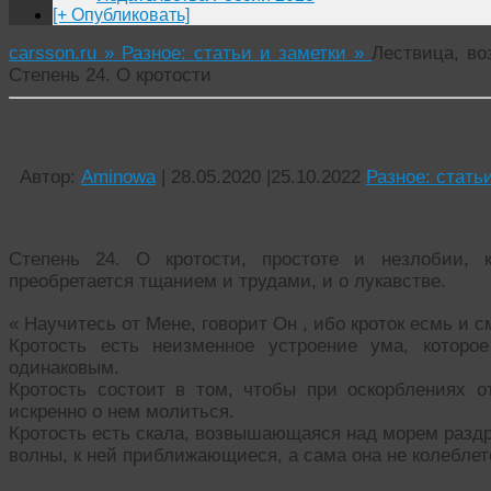
[+ Опубликовать]
carsson.ru »
Разное: статьи и заметки »
Лествица, во
Степень 24. О кротости
Лествица, возводящая на Небо ( Иоанна Лестви
Автор:
Aminowa
|
28.05.2020
|
25.10.2022
Разное: стать
Степень 24. О кротости, простоте и незлобии, 
преобретается тщанием и трудами, и о лукавстве.
« Научитесь от Мене, говорит Он , ибо кроток есмь и 
Кротость есть неизменное устроение ума, которо
одинаковым.
Кротость состоит в том, чтобы при оскорблениях 
искренно о нем молиться.
Кротость есть скала, возвышающаяся над морем раздр
волны, к ней приближающиеся, а сама она не колеблет