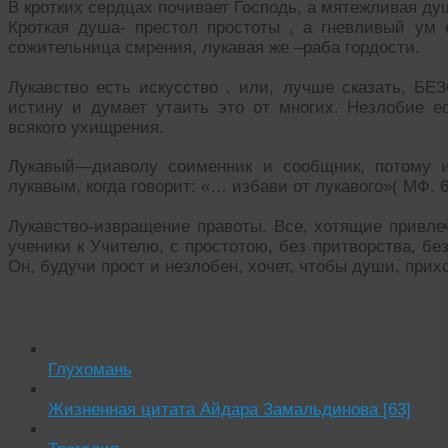
В кротких сердцах почивает Господь, а мятежливая д
Кроткая душа- престол простоты , а гневливый ум 
сожительница смрения, лукавая же –раба гордости.
Лукавство есть искусство , или, лучше сказать, 
истину и думает утаить это от многих. Незлобие е
всякого ухищрения.
Лукавый—диаволу соименник и сообщник, потому и
лукавым, когда говорит: «… избави от лукавого»( МФ. 6
Лукавство-извращение правоты. Все, хотящие привлеч
ученики к Учителю, с простотою, без притворства, бе
Он, будучи прост и незлобен, хочет, чтобы души, при
Читать похожие истории:
Глухомань
Жизненная цитата Айдара Замальдинова [63]